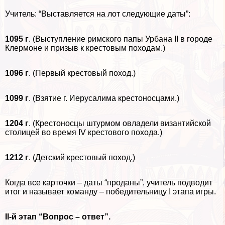
Учитель: “Выставляется на лот следующие даты”:
1095 г
. (Выступление римского папы Урбана II в городе
Клермоне и призыв к крестовым походам.)
1096 г
. (Первый крестовый поход.)
1099 г
. (Взятие г. Иерусалима крестоносцами.)
1204 г
. (Крестоносцы штурмом овладели византийской
столицей во время IV крестового похода.)
1212 г
. (Детский крестовый поход.)
Когда все карточки – даты “проданы”, учитель подводит
итог и называет комaнду – победительницу I этапа игры.
II-й этап “Вопрос – ответ”.