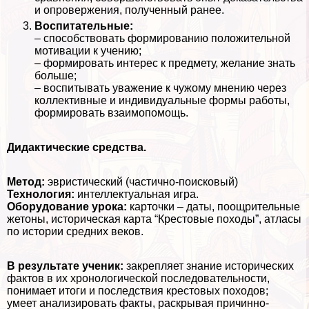
и опровержения, полученный ранее.
Воспитательные:
– способствовать формированию положительной
мотивации к учению;
– формировать интерес к предмету, желание знать
больше;
– воспитывать уважение к чужому мнению через
коллективные и индивидуальные формы работы,
формировать взаимопомощь.
Дидактические средства.
Метод:
эвристический (частично-поисковый)
Технология:
интеллектуальная игра.
Оборудование урока:
карточки – даты, поощрительные
жетоны, историческая карта “Крестовые походы”, атласы
по истории средних веков.
В результате ученик:
закрепляет знание исторических
фактов в их хронологической последовательности,
понимает итоги и последствия крестовых походов;
умеет анализировать факты, раскрывая причинно-