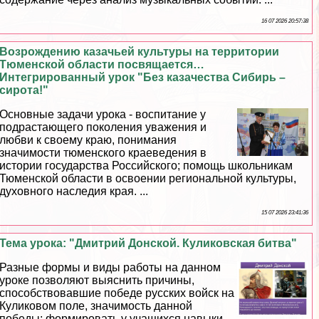
16 07 2026 20:57:38
Возрождению казачьей культуры на территории
Тюменской области посвящается…
Интегрированный урок "Без казачества Сибирь –
сирота!"
Основные задачи урока - воспитание у
подрастающего поколения уважения и
любви к своему краю, понимания
значимости тюменского краеведения в
истории государства Российского; помощь школьникам
Тюменской области в освоении региональной культуры,
духовного наследия края. ...
15 07 2026 23:41:36
Тема урока: "Дмитрий Донской. Куликовская битва"
Разные формы и виды работы на данном
уроке позволяют выяснить причины,
способствовавшие победе русских войск на
Куликовом поле, значимость данной
победы; формировать у учащихся навыки