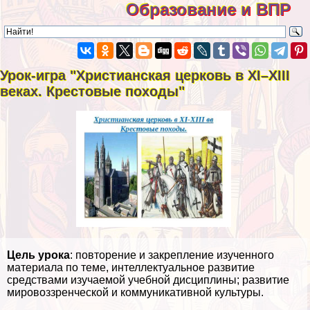
Образование и ВПР
Урок-игра "Христианская церковь в XI–XIII
веках. Крестовые походы"
Цель урока
: повторение и закрепление изученного
материала по теме, интеллектуальное развитие
средствами изучаемой учебной дисциплины; развитие
мировоззренческой и коммуникативной культуры.