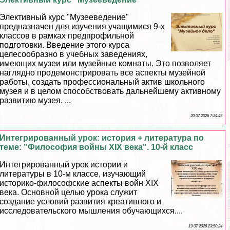
Элективный курс "Музееведение"
предназначен для изучения учащимися 9-х
классов в рамках предпрофильной
подготовки. Введение этого курса
целесообразно в учебных заведениях,
имеющих музеи или музейные комнаты. Это позволяет
наглядно продемонстрировать все аспекты музейной
работы, создать профессиональный актив школьного
музея и в целом способствовать дальнейшему активному
развитию музея. ...
20 07 2026 7:34:45
Интегрированный урок: история + литература по
теме: "Философия войны XIX века". 10-й класс
Интегрированный урок истории и
литературы в 10-м классе, изучающий
историко-философские аспекты войн XIX
века. Основной целью урока служит
создание условий развития креативного и
исследовательского мышления обучающихся....
19 07 2026 23:50:24