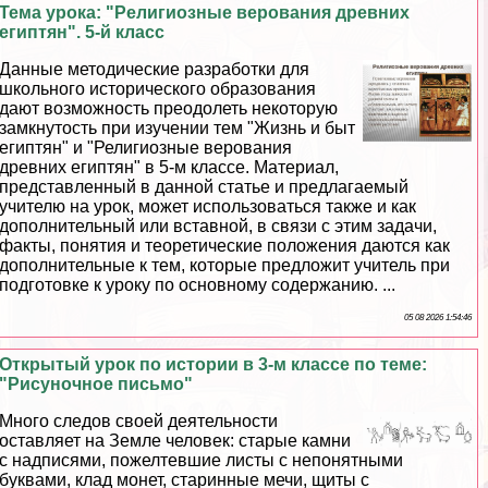
Тема урока: "Религиозные верования древних
египтян". 5-й класс
Данные методические разработки для
школьного исторического образования
дают возможность преодолеть некоторую
замкнутость при изучении тем "Жизнь и быт
египтян" и "Религиозные верования
древних египтян" в 5-м классе. Материал,
представленный в данной статье и предлагаемый
учителю на урок, может использоваться также и как
дополнительный или вставной, в связи с этим задачи,
факты, понятия и теоретические положения даются как
дополнительные к тем, которые предложит учитель при
подготовке к уроку по основному содержанию. ...
05 08 2026 1:54:46
Открытый урок по истории в 3-м классе по теме:
"Рисуночное письмо"
Много следов своей деятельности
оставляет на Земле человек: старые камни
с надписями, пожелтевшие листы с непонятными
буквами, клад монет, старинные мечи, щиты с