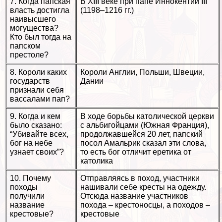
7. Когда папская
В XIII веке при папе Иннокентии III
власть достигла
(1198–1216 гг.)
наивысшего
могущества?
Кто был тогда на
папском
престоле?
8. Короли каких
Короли Англии, Польши, Швеции,
государств
Дании
признали себя
вассалами пап?
9. Когда и кем
В ходе борьбы католической церкви
было сказано:
с альбигойцами (Южная Франция),
“Убивайте всех,
продолжавшейся 20 лет, папский
бог на небе
посол Амальрик сказал эти слова,
узнает своих”?
то есть бог отличит еретика от
католика
10. Почему
Отправляясь в поход, участники
походы
нашивали себе кресты на одежду.
получили
Отсюда название участников
название
похода – крестоносцы, а походов –
крестовые?
крестовые