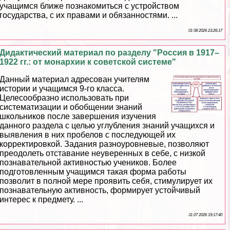
учащимся ближе познакомиться с устройством
государства, с их правами и обязанностями. ...
01 08 2026 23:26:17
Дидактический материал по разделу "Россия в 1917–
1922 гг.: от монархии к советской системе"
Данный материал адресован учителям
истории и учащимся 9-го класса.
Целесообразно использовать при
систематизации и обобщении знаний
школьников после завершения изучения
данного раздела с целью углубления знаний учащихся и
выявления в них пробелов с последующей их
корректировкой. Задания разноуровневые, позволяют
преодолеть отставание неуверенных в себе, с низкой
познавательной активностью учеников. Более
подготовленным учащимся такая форма работы
позволит в полной мере проявить себя, стимулирует их
познавательную активность, формирует устойчивый
интерес к предмету. ...
31 07 2026 19:17:40