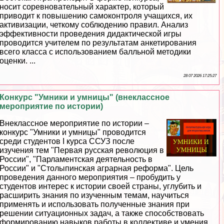
носит соревновательный хаpaктер, который
приводит к повышению самоконтроля учащихся, их
активизации, четкому соблюдению правил. Анализ
эффективности проведения дидактической игры
проводится учителем по результатам анкетирования
всего класса с использованием балльной методики
оценки. ...
28 07 2026 17:25:27
Конкурс "Умники и умницы" (внеклассное
мероприятие по истории)
Внеклассное мероприятие по истории –
конкурс "Умники и умницы" проводится
среди студентов I курса ССУЗ после
изучения тем "Первая русская революция в
России", "Парламентская деятельность в
России" и "Столыпинская аграрная реформа". Цель
проведения данного мероприятия – пробудить у
студентов интерес к истории своей страны, углубить и
расширить знания по изученным темам, научиться
применять и использовать полученные знания при
решении ситуационных задач, а также способствовать
формированию навыков работы в коллективе и умения