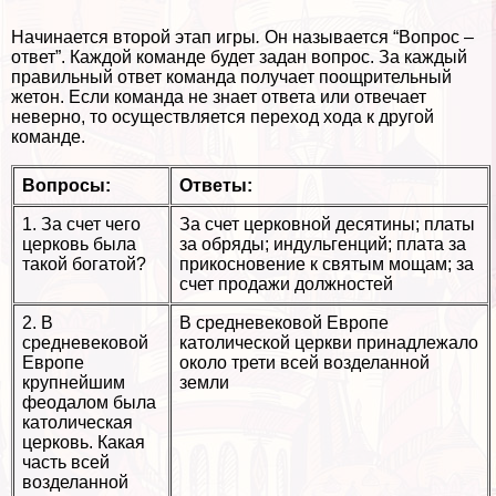
Начинается второй этап игры
.
Он называется “Вопрос –
ответ”.
Каждой комaнде
будет задан вопрос. За каждый
правильный ответ комaнда получает поощрительный
жетон. Если комaнда не знает ответа или отвечает
неверно, то осуществляется переход хода к другой
комaнде.
Вопросы:
Ответы:
1. За счет чего
За счет церковной десятины; платы
церковь была
за обряды; индульгенций; плата за
такой богатой?
прикосновение к святым мощам; за
счет продажи должностей
2. В
В средневековой Европе
средневековой
католической церкви принадлежало
Европе
около трети всей возделанной
крупнейшим
земли
феодалом была
католическая
церковь. Какая
часть всей
возделанной