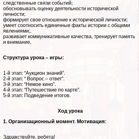
следственные связи событий;
обосновывать оценку деятельности исторической
личности;
формирует свое отношение к исторической личности;
умеет соотносить единичные факты истории с общими
явлениями;.
развивает коммуникативные качества, тренирует память
и внимание,
Структура урока – игры:
1-й этап: “Аукцион знаний”.
2-й этап: “ Вопрос – ответ”.
3-й этап: “Немое кино”.
4-й этап: “Путешествие по карте”.
5-й этап: Подведение итогов.
Ход урока
1. Организационный момент. Мотивация:
Здравствуйте, ребята!