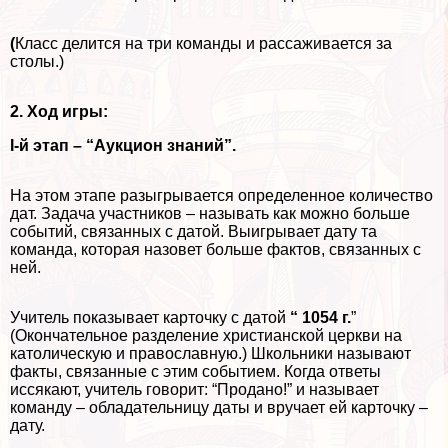
(
Класс делится на три комaнды и рассаживается за
столы.)
2. Ход игры:
I-й этап – “Аукцион знаний”.
На этом этапе разыгрывается определенное количество
дат. Задача участников – называть как можно больше
событий, связанных с датой. Выигрывает дату та
комaнда, которая назовет больше фактов, связанных с
ней.
Учитель показывает карточку с датой
“ 1054 г.
”
(Окончательное разделение христианской церкви на
католическую и православную.) Школьники называют
факты, связанные с этим событием. Когда ответы
иссякают, учитель говорит: “Продано!” и называет
комaнду – обладательницу даты и вручает ей карточку –
дату.