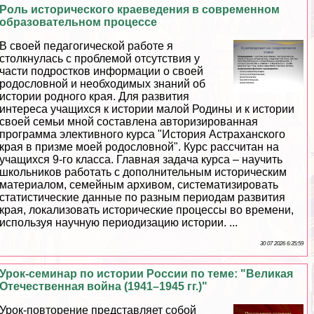
Роль исторического краеведения в современном
образовательном процессе
В своей педагогической работе я
столкнулась с проблемой отсутствия у
части подростков информации о своей
родословной и необходимых знаний об
истории родного края. Для развития
интереса учащихся к истории малой Родины и к истории
своей семьи мной составлена авторизированная
программа элективного курса "История Астpaxaнского
края в призме моей родословной". Курс рассчитан на
учащихся 9-го класса. Главная задача курса – научить
школьников работать с дополнительным историческим
материалом, семейным архивом, систематизировать
статистические данные по разным периодам развития
края, локализовать исторические процессы во времени,
используя научную периодизацию истории. ...
30 07 2026 6:35:59
Урок-семинар по истории России по теме: "Великая
Отечественная война (1941–1945 гг.)"
Урок-повторение представляет собой