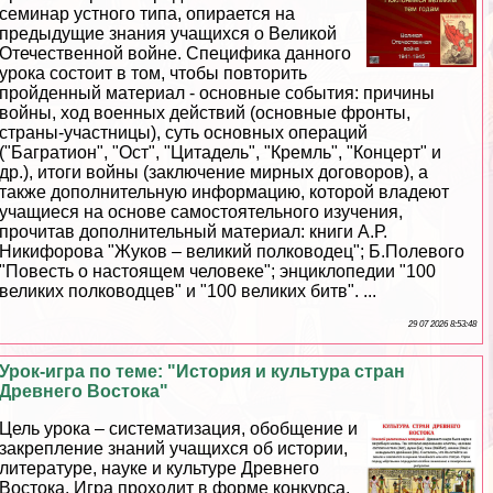
семинар устного типа, опирается на
предыдущие знания учащихся о Великой
Отечественной войне. Специфика данного
урока состоит в том, чтобы повторить
пройденный материал - основные события: причины
войны, ход военных действий (основные фронты,
страны-участницы), суть основных операций
("Багратион", "Ост", "Цитадель", "Кремль", "Концерт" и
др.), итоги войны (заключение мирных договоров), а
также дополнительную информацию, которой владеют
учащиеся на основе самостоятельного изучения,
прочитав дополнительный материал: книги А.Р.
Никифорова "Жуков – великий полководец"; Б.Полевого
"Повесть о настоящем человеке"; энциклопедии "100
великих полководцев" и "100 великих битв". ...
29 07 2026 8:53:48
Урок-игра по теме: "История и культура стран
Древнего Востока"
Цель урока – систематизация, обобщение и
закрепление знаний учащихся об истории,
литературе, науке и культуре Древнего
Востока. Игра проходит в форме конкурса,