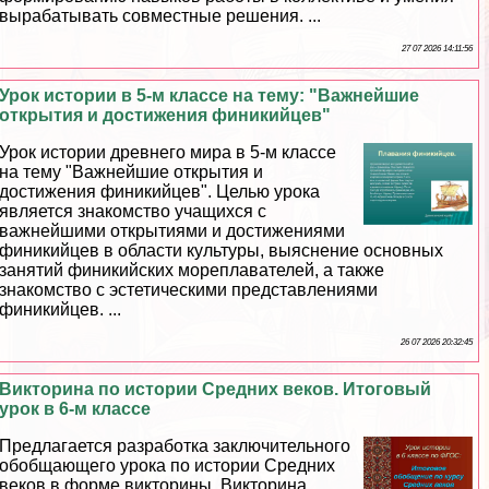
выpaбатывать совместные решения. ...
27 07 2026 14:11:56
Урок истории в 5-м классе на тему: "Важнейшие
открытия и достижения финикийцев"
Урок истории древнего мира в 5-м классе
на тему "Важнейшие открытия и
достижения финикийцев". Целью урока
является знакомство учащихся с
важнейшими открытиями и достижениями
финикийцев в области культуры, выяснение основных
занятий финикийских мореплавателей, а также
знакомство с эстетическими представлениями
финикийцев. ...
26 07 2026 20:32:45
Викторина по истории Средних веков. Итоговый
урок в 6-м классе
Предлагается разработка заключительного
обобщающего урока по истории Средних
веков в форме викторины. Викторина