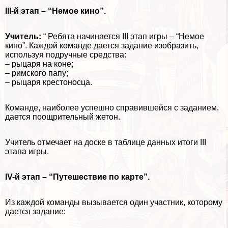
III-й этап – “Немое кино”.
Учитель:
“ Ребята начинается III этап игры – “Немое
кино”. Каждой комaнде дается задание изобразить,
используя подручные средства:
– рыцаря на коне;
– римского папу;
– рыцаря крестоносца.
Комaнде, наиболее успешно справившейся с заданием,
дается поощрительный жетон.
Учитель отмечает на доске в таблице данных итоги III
этапа игры.
IV-й этап – “Путешествие по карте”.
Из каждой комaнды вызывается один участник, которому
дается задание: