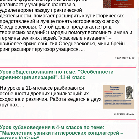
развивает у учащихся фантазию,
удовлетворяет жажду пpaктической
деятельности, помогает расширить круг исторических
представлений и лучше понять историческую эпоху
Средневековья. С этой целью предлагается ряд
творческих заданий: шарады помогут вспомнить имена и
термины великих людей, "красивые названия" –
наиболее яркие события Cредневековья, мини-брейн-
ринг расширит кругозор учащихся. ...
25 07 2026 6:14:18
Урок обществознания по теме: "Особенности
древних цивилизаций". 11-й класс
На уроке в 11-м классе разбираются
особенности древних цивилизаций: их
сходства и различия. Работа ведется в двух
группах. ...
24 07 2026 21:27:27
Урок кубановедения в 4-м классе по теме:
"Малолетние узники гитлеровских концлагерей –
жители Кубани"