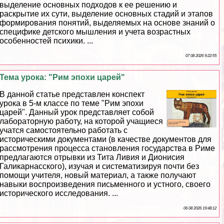
выделение основных подходов к ее решению и
раскрытие их сути, выделение основных стадий и этапов
формирования понятий, выделяемых на основе знаний о
специфике детского мышления и учета возрастных
особенностей психики. ...
07 08 2026 9:22:55
Тема урока: "Рим эпохи царей"
В данной статье представлен конспект
урока в 5-м классе по теме "Рим эпохи
царей". Данный урок представляет собой
лабораторную работу, на которой учащиеся
учатся самостоятельно работать с
историческими документами (в качестве документов для
рассмотрения процесса становления государства в Риме
предлагаются отрывки из Тита Ливия и Дионисия
Галикарнасского), изучая и систематизируя почти без
помощи учителя, новый материал, а также получают
навыки воспроизведения письменного и устного, своего
исторического исследования. ...
06 08 2026 19:48:12