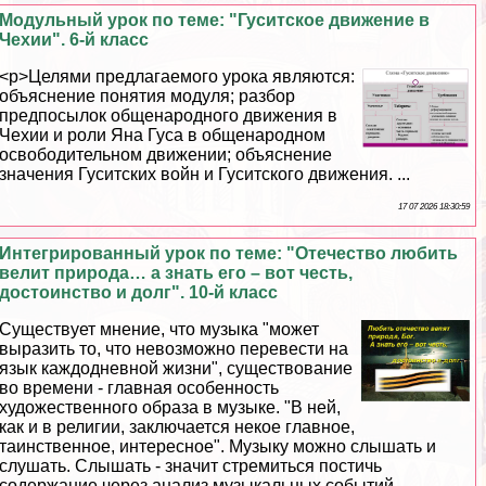
Модульный урок по теме: "Гуситское движение в
Чехии". 6-й класс
<p>Целями предлагаемого урока являются:
объяснение понятия модуля; разбор
предпосылок общенародного движения в
Чехии и роли Яна Гуса в общенародном
освободительном движении; объяснение
значения Гуситских войн и Гуситского движения. ...
17 07 2026 18:30:59
Интегрированный урок по теме: "Отечество любить
велит природа… а знать его – вот честь,
достоинство и долг". 10-й класс
Существует мнение, что музыка "может
выразить то, что невозможно перевести на
язык каждодневной жизни", существование
во времени - главная особенность
художественного образа в музыке. "В ней,
как и в религии, заключается некое главное,
таинственное, интересное". Музыку можно слышать и
слушать. Слышать - значит стремиться постичь
содержание через анализ музыкальных событий. ...