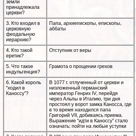
земли
принадлежала
церкви?
3. Кто входил в
Папа, архиепископы, епископы,
церковную
аббаты
феодальную
иерархию?
4. Кто такой
Отступник от веры
еретик?
5. Что такое
Грамота о прощении грехов
индульгенция?
6. Какой король
В 1077 г. отлученный от церкви и
“ходил в
низложенный германский
Каноссу”?
император Генрих IV, перейдя
через Альпы в Италию, три дня
простоял у ворот замка Каносса, где
в то время находился папа
Григорий VII, добиваясь приема.
Выражение “идти в Каноссу” стало
означать: пойти на любые уступки