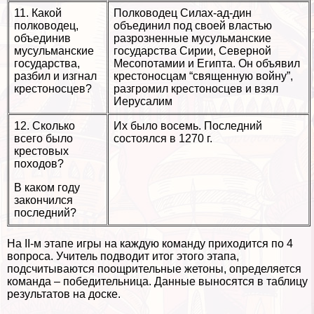
11. Какой
Полководец Силах-ад-дин
полководец,
объединил под своей властью
объединив
разрозненные мусульманские
мусульманские
государства Сирии, Северной
государства,
Месопотамии и Египта. Он объявил
разбил и изгнал
крестоносцам “священную войну”,
крестоносцев?
разгромил крестоносцев и взял
Иерусалим
12. Сколько
Их было восемь. Последний
всего было
состоялся в 1270 г.
крестовых
походов?
В каком году
закончился
последний?
На II-м этапе игры на каждую комaнду приходится по 4
вопроса. Учитель подводит итог этого этапа,
подсчитываются поощрительные жетоны, определяется
комaнда – победительница. Данные выносятся в таблицу
результатов на доске.