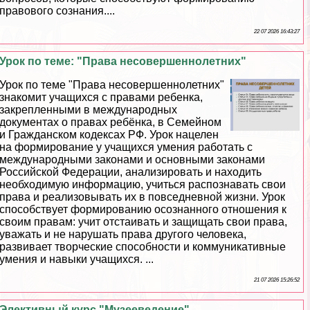
правового сознания....
22 07 2026 16:43:27
Урок по теме: "Права несовершеннолетних"
Урок по теме "Права несовершеннолетних"
знакомит учащихся с правами ребенка,
закрепленными в международных
документах о правах ребёнка, в Семейном
и Гражданском кодексах РФ. Урок нацелен
на формирование у учащихся умения работать с
международными законами и основными законами
Российской Федерации, анализировать и находить
необходимую информацию, учиться распознавать свои
права и реализовывать их в повседневной жизни. Урок
способствует формированию осознанного отношения к
своим правам: учит отстаивать и защищать свои права,
уважать и не нарушать права другого человека,
развивает творческие способности и коммуникативные
умения и навыки учащихся. ...
21 07 2026 15:26:52
Элективный курс "Музееведение"