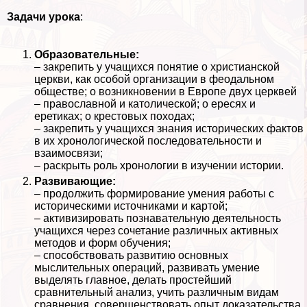
Задачи урока
:
Образовательные:
– закрепить у учащихся понятие о христианской
церкви, как особой организации в феодальном
обществе; о возникновении в Европе двух церквей
– православной и католической; о ересях и
еретиках; о крестовых походах;
– закрепить у учащихся знания исторических фактов
в их хронологической последовательности и
взаимосвязи;
– раскрыть роль хронологии в изучении истории.
Развивающие:
– продолжить формирование умения работы с
историческими источниками и картой;
– активизировать познавательную деятельность
учащихся через сочетание различных активных
методов и форм обучения;
– способствовать развитию основных
мыслительных операций, развивать умение
выделять главное, делать простейший
сравнительный анализ, учить различным видам
сравнения, совершенствовать опыт доказательства