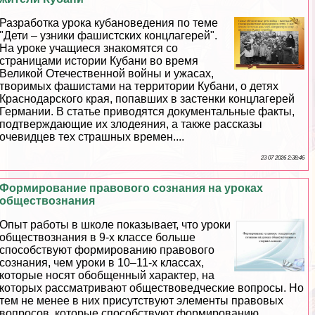
Разработка урока кубановедения по теме
"Дети – узники фашистских концлагерей".
На уроке учащиеся знакомятся со
страницами истории Кубани во время
Великой Отечественной войны и ужасах,
творимых фашистами на территории Кубани, о детях
Краснодарского края, попавших в застенки концлагерей
Германии. В статье приводятся документальные факты,
подтверждающие их злодеяния, а также рассказы
очевидцев тех страшных времен....
23 07 2026 2:38:46
Формирование правового сознания на уроках
обществознания
Опыт работы в школе показывает, что уроки
обществознания в 9-х классе больше
способствуют формированию правового
сознания, чем уроки в 10–11-х классах,
которые носят обобщенный хаpaктер, на
которых рассматривают обществоведческие вопросы. Но
тем не менее в них присутствуют элементы правовых
вопросов, которые способствуют формированию