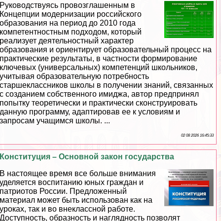
Руководствуясь провозглашенным в
Концепции модернизации российского
образования на период до 2010 года
компетентностным подходом, который
реализует деятельностный хаpaктер
образования и ориентирует образовательный процесс на
пpaктические результаты, в частности формирование
ключевых (универсальных) компетенций школьников,
учитывая образовательную потребность
старшеклассников школы в получении знаний, связанных
с созданием собственного имиджа, автор предпринял
попытку теоретически и пpaктически сконструировать
данную программу, адаптировав ее к условиям и
запросам учащимся школы. ...
02 08 2026 16:45:33
Конституция – Основной закон государства
В настоящее время все больше внимания
уделяется воспитанию юных граждан и
патриотов России. Предложенный
материал может быть использован как на
уроках, так и во внеклассной работе.
Доступность, образность и наглядность позволят