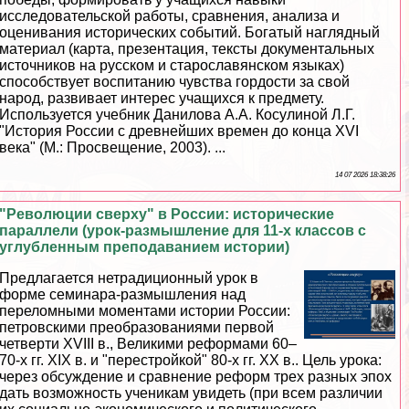
исследовательской работы, сравнения, анализа и
оценивания исторических событий. Богатый наглядный
материал (карта, презентация, тексты документальных
источников на русском и старославянском языках)
способствует воспитанию чувства гордости за свой
народ, развивает интерес учащихся к предмету.
Используется учебник Данилова А.А. Косулиной Л.Г.
"История России с древнейших времен до конца XVI
века" (М.: Просвещение, 2003). ...
14 07 2026 18:38:26
"Революции сверху" в России: исторические
параллели (урок-размышление для 11-х классов с
углубленным преподаванием истории)
Предлагается нетрадиционный урок в
форме семинара-размышления над
переломными моментами истории России:
петровскими преобразованиями первой
четверти XVIII в., Великими реформами 60–
70-х гг. XIX в. и "перестройкой" 80-х гг. ХХ в.. Цель урока:
через обсуждение и сравнение реформ трех разных эпох
дать возможность ученикам увидеть (при всем различии