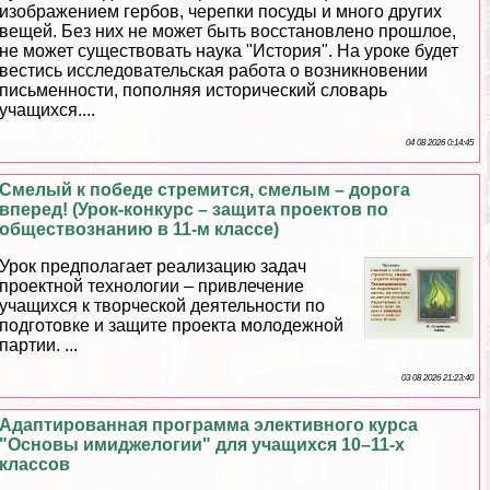
изображением гербов, черепки посуды и много других
вещей. Без них не может быть восстановлено прошлое,
не может существовать наука "История". На уроке будет
вестись исследовательская работа о возникновении
письменности, пополняя исторический словарь
учащихся....
04 08 2026 0:14:45
Смелый к победе стремится, смелым – дорога
вперед! (Урок-конкурс – защита проектов по
обществознанию в 11-м классе)
Урок предполагает реализацию задач
проектной технологии – привлечение
учащихся к творческой деятельности по
подготовке и защите проекта молодежной
партии. ...
03 08 2026 21:23:40
Адаптированная программа элективного курса
"Основы имиджелогии" для учащихся 10–11-х
классов