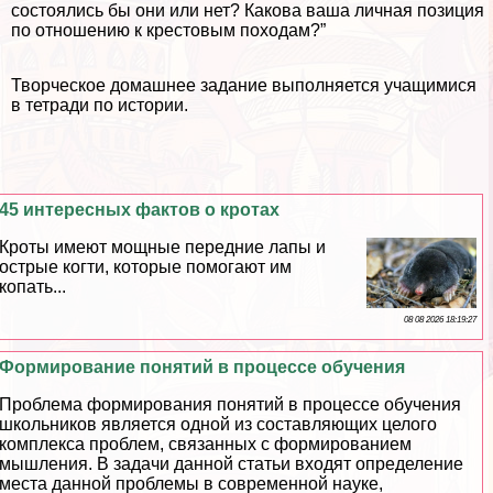
состоялись бы они или нет? Какова ваша личная позиция
по отношению к крестовым походам?”
Творческое домашнее задание выполняется учащимися
в тетради по истории.
45 интересных фактов о кротах
Кроты имеют мощные передние лапы и
острые когти, которые помогают им
копать...
08 08 2026 18:19:27
Формирование понятий в процессе обучения
Проблема формирования понятий в процессе обучения
школьников является одной из составляющих целого
комплекса проблем, связанных с формированием
мышления. В задачи данной статьи входят определение
места данной проблемы в современной науке,