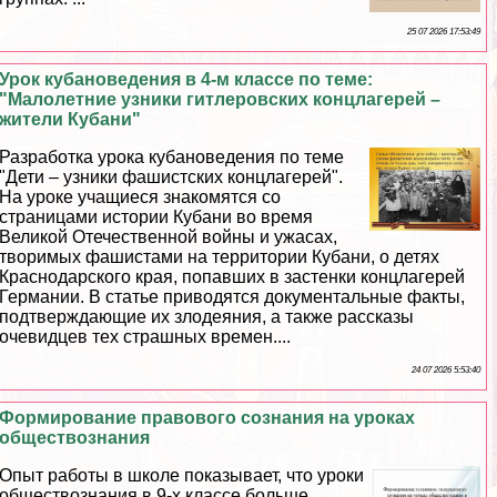
25 07 2026 17:53:49
Урок кубановедения в 4-м классе по теме:
"Малолетние узники гитлеровских концлагерей –
жители Кубани"
Разработка урока кубановедения по теме
"Дети – узники фашистских концлагерей".
На уроке учащиеся знакомятся со
страницами истории Кубани во время
Великой Отечественной войны и ужасах,
творимых фашистами на территории Кубани, о детях
Краснодарского края, попавших в застенки концлагерей
Германии. В статье приводятся документальные факты,
подтверждающие их злодеяния, а также рассказы
очевидцев тех страшных времен....
24 07 2026 5:53:40
Формирование правового сознания на уроках
обществознания
Опыт работы в школе показывает, что уроки
обществознания в 9-х классе больше