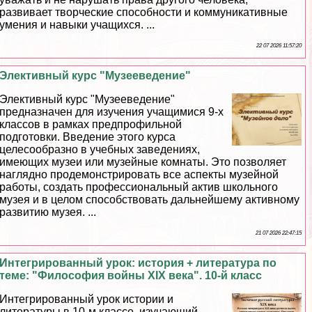
развивает творческие способности и коммуникативные
умения и навыки учащихся. ...
22 07 2026 11:57:20
Элективный курс "Музееведение"
Элективный курс "Музееведение"
предназначен для изучения учащимися 9-х
классов в рамках предпрофильной
подготовки. Введение этого курса
целесообразно в учебных заведениях,
имеющих музеи или музейные комнаты. Это позволяет
наглядно продемонстрировать все аспекты музейной
работы, создать профессиональный актив школьного
музея и в целом способствовать дальнейшему активному
развитию музея. ...
21 07 2026 22:47:15
Интегрированный урок: история + литература по
теме: "Философия войны XIX века". 10-й класс
Интегрированный урок истории и
литературы в 10-м классе, изучающий