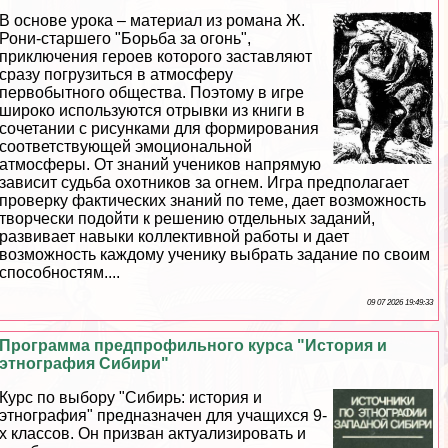
В основе урока – материал из романа Ж.
Рони-старшего "Борьба за огонь",
приключения героев которого заставляют
сразу погрузиться в атмосферу
первобытного общества. Поэтому в игре
широко используются отрывки из книги в
сочетании с рисунками для формирования
соответствующей эмоциональной
атмосферы. От знаний учеников напрямую
зависит судьба охотников за огнем. Игра предполагает
проверку фактических знаний по теме, дает возможность
творчески подойти к решению отдельных заданий,
развивает навыки коллективной работы и дает
возможность каждому ученику выбрать задание по своим
способностям....
09 07 2026 19:49:33
Программа предпрофильного курса "История и
этнография Сибири"
Курс по выбору "Сибирь: история и
этнография" предназначен для учащихся 9-
х классов. Он призван актуализировать и