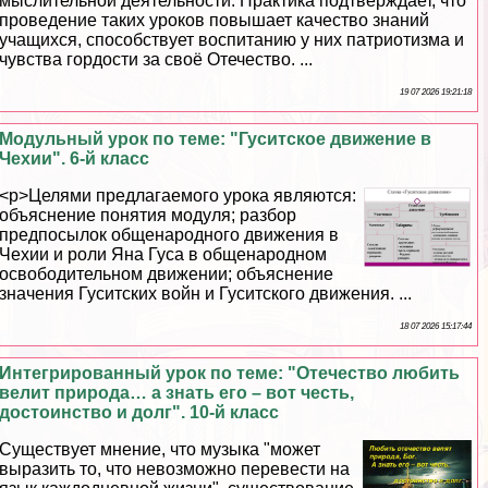
мыслительной деятельности. Пpaктика подтверждает, что
проведение таких уроков повышает качество знаний
учащихся, способствует воспитанию у них патриотизма и
чувства гордости за своё Отечество. ...
19 07 2026 19:21:18
Модульный урок по теме: "Гуситское движение в
Чехии". 6-й класс
<p>Целями предлагаемого урока являются:
объяснение понятия модуля; разбор
предпосылок общенародного движения в
Чехии и роли Яна Гуса в общенародном
освободительном движении; объяснение
значения Гуситских войн и Гуситского движения. ...
18 07 2026 15:17:44
Интегрированный урок по теме: "Отечество любить
велит природа… а знать его – вот честь,
достоинство и долг". 10-й класс
Существует мнение, что музыка "может
выразить то, что невозможно перевести на