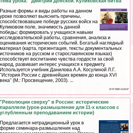
Тема урока: "Дмитрий Донской. Куликовская битва"
Разные формы и виды работы на данном
уроке позволяют выяснить причины,
способствовавшие победе русских войск на
Куликовом поле, значимость данной
победы; формировать у учащихся навыки
исследовательской работы, сравнения, анализа и
оценивания исторических событий. Богатый наглядный
материал (карта, презентация, тексты документальных
источников на русском и старославянском языках)
способствует воспитанию чувства гордости за свой
народ, развивает интерес учащихся к предмету.
Используется учебник Данилова А.А. Косулиной Л.Г.
"История России с древнейших времен до конца XVI
века" (М.: Просвещение, 2003). ...
15 07 2026 13:16:47
"Революции сверху" в России: исторические
параллели (урок-размышление для 11-х классов с
углубленным преподаванием истории)
Предлагается нетрадиционный урок в
форме семинара-размышления над