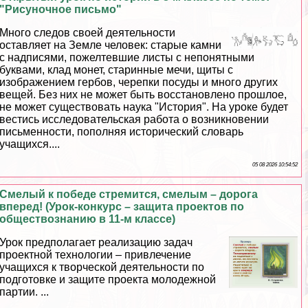
"Рисуночное письмо"
Много следов своей деятельности
оставляет на Земле человек: старые камни
с надписями, пожелтевшие листы с непонятными
буквами, клад монет, старинные мечи, щиты с
изображением гербов, черепки посуды и много других
вещей. Без них не может быть восстановлено прошлое,
не может существовать наука "История". На уроке будет
вестись исследовательская работа о возникновении
письменности, пополняя исторический словарь
учащихся....
05 08 2026 10:54:52
Смелый к победе стремится, смелым – дорога
вперед! (Урок-конкурс – защита проектов по
обществознанию в 11-м классе)
Урок предполагает реализацию задач
проектной технологии – привлечение
учащихся к творческой деятельности по
подготовке и защите проекта молодежной
партии. ...