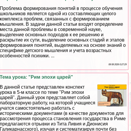
Проблема формирования понятий в процессе обучения
школьников является одной из составляющих целого
комплекса проблем, связанных с формированием
мышления. В задачи данной статьи входят определение
места данной проблемы в современной науке,
выделение основных подходов к ее решению и
раскрытие их сути, выделение основных стадий и этапов
формирования понятий, выделяемых на основе знаний о
специфике детского мышления и учета возрастных
особенностей психики. ...
08 08 2026 0:27:29
Тема урока: "Рим эпохи царей"
В данной статье представлен конспект
урока в 5-м классе по теме "Рим эпохи
царей". Данный урок представляет собой
лабораторную работу, на которой учащиеся
учатся самостоятельно работать с
историческими документами (в качестве документов для
рассмотрения процесса становления государства в Риме
предлагаются отрывки из Тита Ливия и Дионисия
Галикарнасского), изучая и систематизируя почти без