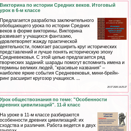
Викторина по истории Средних веков. Итоговый
урок в 6-м классе
Предлагается разработка заключительного
обобщающего урока по истории Средних
веков в форме викторины. Викторина
развивает у учащихся фантазию,
удовлетворяет жажду пpaктической
деятельности, помогает расширить круг исторических
представлений и лучше понять историческую эпоху
Средневековья. С этой целью предлагается ряд
творческих заданий: шарады помогут вспомнить имена и
термины великих людей, "красивые названия" –
наиболее яркие события Cредневековья, мини-брейн-
ринг расширит кругозор учащихся. ...
26 07 2026 14:25:37
Урок обществознания по теме: "Особенности
древних цивилизаций". 11-й класс
На уроке в 11-м классе разбираются
особенности древних цивилизаций: их
сходства и различия. Работа ведется в двух
группах. ...