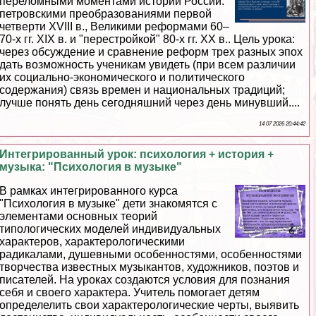
переломными моментами истории России:
петровскими преобразованиями первой
четверти XVIII в., Великими реформами 60–
70-х гг. XIX в. и "перестройкой" 80-х гг. ХХ в.. Цель урока:
через обсуждение и сравнение реформ трех разных эпох
дать возможность ученикам увидеть (при всем различии
их социально-экономического и политического
содержания) связь времен и национальных традиций;
лучше понять день сегодняшний через день минувший....
14 07 2026 20:44:42
Интегрированный урок: психология + история +
музыка: "Психология в музыке"
В рамках интегрированного курса
"Психология в музыке" дети знакомятся с
элементами основных теорий
типологических моделей индивидуальных
хаpaктеров, хаpaктерологическими
радикалами, душевными особенностями, особенностями
творчества известных музыкантов, художников, поэтов и
писателей. На уроках создаются условия для познания
себя и своего хаpaктера. Учитель помогает детям
определелить свои хаpaктерологические черты, выявить