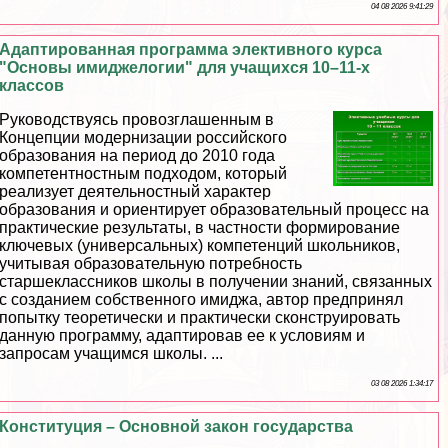
04 08 2026 9:41:29
Адаптированная программа элективного курса
"Основы имиджелогии" для учащихся 10–11-х
классов
Руководствуясь провозглашенным в
Концепции модернизации российского
образования на период до 2010 года
компетентностным подходом, который
реализует деятельностный хаpaктер
образования и ориентирует образовательный процесс на
пpaктические результаты, в частности формирование
ключевых (универсальных) компетенций школьников,
учитывая образовательную потребность
старшеклассников школы в получении знаний, связанных
с созданием собственного имиджа, автор предпринял
попытку теоретически и пpaктически сконструировать
данную программу, адаптировав ее к условиям и
запросам учащимся школы. ...
03 08 2026 1:34:17
Конституция – Основной закон государства