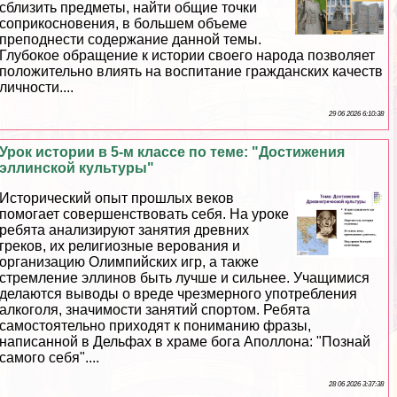
сблизить предметы, найти общие точки
соприкосновения, в большем объеме
преподнести содержание данной темы.
Глубокое обращение к истории своего народа позволяет
положительно влиять на воспитание гражданских качеств
личности....
29 06 2026 6:10:38
Урок истории в 5-м классе по теме: "Достижения
эллинской культуры"
Исторический опыт прошлых веков
помогает совершенствовать себя. На уроке
ребята анализируют занятия древних
греков, их религиозные верования и
организацию Олимпийских игр, а также
стремление эллинов быть лучше и сильнее. Учащимися
делаются выводы о вреде чрезмерного употрeбления
алкоголя, значимости занятий спортом. Ребята
самостоятельно приходят к пониманию фразы,
написанной в Дельфах в храме бога Аполлона: "Познай
самого себя"....
28 06 2026 3:37:38