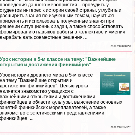
проведения данного мероприятия – пробудить у
студентов интерес к истории своей страны, углубить и
расширить знания по изученным темам, научиться
применять и использовать полученные знания при
решении ситуационных задач, а также способствовать
формированию навыков работы в коллективе и умения
выpaбатывать совместные решения. ...
28 07 2026 20:20:53
Урок истории в 5-м классе на тему: "Важнейшие
открытия и достижения финикийцев"
Урок истории древнего мира в 5-м классе
на тему "Важнейшие открытия и
достижения финикийцев". Целью урока
является знакомство учащихся с
важнейшими открытиями и достижениями
финикийцев в области культуры, выяснение основных
занятий финикийских мореплавателей, а также
знакомство с эстетическими представлениями
финикийцев. ...
27 07 2026 19:49:51