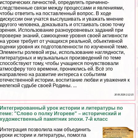
исторических личностей, определять причинно-
следственные связи между процессами и явлениями,
чтобы ответить на поставленный вопрос. В ходе
дискуссии они учатся выслушивать и уважать мнение
другого человека, доказывать и отстаивать свою точку
зрения. Использование разноуровневых заданий при
проверке знаний, самооценке уровня своей активности
на уроке требует от учащихся реальной, объективной
оценки уровня их подготовленности по изученной теме.
Элементы ролевой игры, использование наглядности,
литературных и музыкальных произведений по теме
способствуют тому, чтобы учащиеся почувствовали
атмосферу того времени, прониклись ей. Всё это
направлено на развитие интереса к событиям
отечественной истории, воспитание любви и уважения к
нелегкой судьбе своей Родины. ...
30 06 2026 2:12:15
Интегрированный урок истории и литературы по
теме: "Слово о полку Игореве" – исторический и
художественный памятник эпохи. 7-й класс
Интеграция позволила нам объединить
уроки истории и литературы, помогла