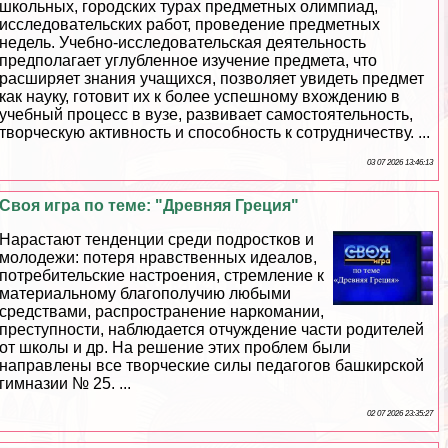
школьных, городских турах предметных олимпиад,
исследовательских работ, проведение предметных
недель. Учебно-исследовательская деятельность
предполагает углубленное изучение предмета, что
расширяет знания учащихся, позволяет увидеть предмет
как науку, готовит их к более успешному вхождению в
учебный процесс в вузе, развивает самостоятельность,
творческую активность и способность к сотрудничеству. ...
03 07 2026 13:46:13
Своя игра по теме: "Древняя Греция"
Нарастают тенденции среди подростков и
молодежи: потеря нравственных идеалов,
потребительские настроения, стремление к
материальному благополучию любыми
средствами, распространение наркомании,
преступности, наблюдается отчуждение части родителей
от школы и др. На решение этих проблем были
направлены все творческие силы педагогов башкирской
гимназии № 25. ...
02 07 2026 23:35:27