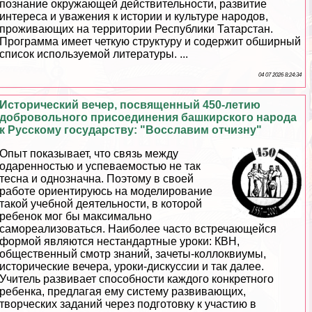
познание окружающей действительности, развитие
интереса и уважения к истории и культуре народов,
проживающих на территории Республики Татарстан.
Программа имеет четкую структуру и содержит обширный
список используемой литературы. ...
04 07 2026 8:24:34
Исторический вечер, посвященный 450-летию
добровольного присоединения башкирского народа
к Русскому государству: "Восславим отчизну"
Опыт показывает, что связь между
одаренностью и успеваемостью не так
тесна и однозначна. Поэтому в своей
работе ориентируюсь на моделирование
такой учебной деятельности, в которой
ребенок мог бы максимально
самореализоваться. Наиболее часто встречающейся
формой являются нестандартные уроки: КВН,
общественный смотр знаний, зачеты-коллоквиумы,
исторические вечера, уроки-дискуссии и так далее.
Учитель развивает способности каждого конкретного
ребенка, предлагая ему систему развивающих,
творческих заданий через подготовку к участию в