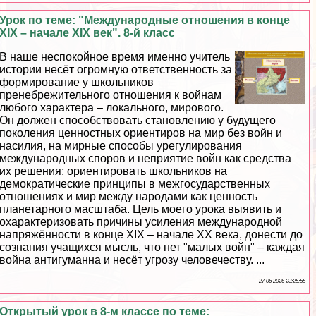
Урок по теме: "Международные отношения в конце
XIX – начале XIX век". 8-й класс
В наше неспокойное время именно учитель
истории несёт огромную ответственность за
формирование у школьников
пренебрежительного отношения к войнам
любого хаpaктера – локального, мирового.
Он должен способствовать становлению у будущего
поколения ценностных ориентиров на мир без войн и
насилия, на мирные способы урегулирования
международных споров и неприятие войн как средства
их решения; ориентировать школьников на
демократические принципы в межгосударственных
отношениях и мир между народами как ценность
планетарного масштаба. Цель моего урока выявить и
охаpaктеризовать причины усиления международной
напряжённости в конце XIX – начале XX века, донести до
сознания учащихся мысль, что нет "малых войн" – каждая
война антигуманна и несёт угрозу человечеству. ...
27 06 2026 23:25:55
Открытый урок в 8-м классе по теме: