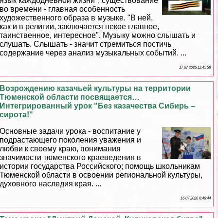
язык каждодневной жизни", существование
во времени - главная особенность
художественного образа в музыке. "В ней,
как и в религии, заключается некое главное,
таинственное, интересное". Музыку можно слышать и
слушать. Слышать - значит стремиться постичь
содержание через анализ музыкальных событий. ...
17 07 2026 11:41:58
Возрождению казачьей культуры на территории
Тюменской области посвящается…
Интегрированный урок "Без казачества Сибирь –
сирота!"
Основные задачи урока - воспитание у
подрастающего поколения уважения и
любви к своему краю, понимания
значимости тюменского краеведения в
истории государства Российского; помощь школьникам
Тюменской области в освоении региональной культуры,
духовного наследия края. ...
16 07 2026 0:46:44