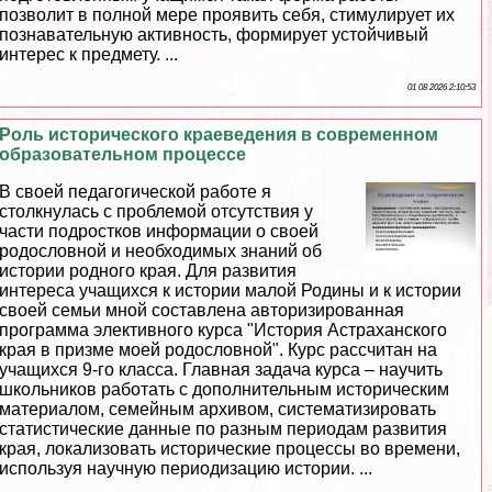
позволит в полной мере проявить себя, стимулирует их
познавательную активность, формирует устойчивый
интерес к предмету. ...
01 08 2026 2:10:53
Роль исторического краеведения в современном
образовательном процессе
В своей педагогической работе я
столкнулась с проблемой отсутствия у
части подростков информации о своей
родословной и необходимых знаний об
истории родного края. Для развития
интереса учащихся к истории малой Родины и к истории
своей семьи мной составлена авторизированная
программа элективного курса "История Астpaxaнского
края в призме моей родословной". Курс рассчитан на
учащихся 9-го класса. Главная задача курса – научить
школьников работать с дополнительным историческим
материалом, семейным архивом, систематизировать
статистические данные по разным периодам развития
края, локализовать исторические процессы во времени,
используя научную периодизацию истории. ...