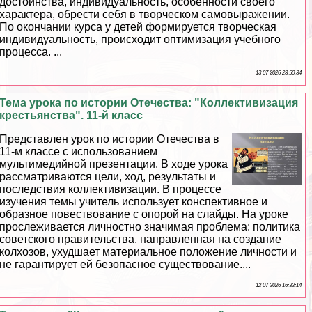
достоинства, индивидуальность, особенности своего
хаpaктера, обрести себя в творческом самовыражении.
По окончании курса у детей формируется творческая
индивидуальность, происходит оптимизация учебного
процесса. ...
13 07 2026 23:50:34
Тема урока по истории Отечества: "Коллективизация
крестьянства". 11-й класс
Представлен урок по истории Отечества в
11-м классе с использованием
мультимедийной презентации. В ходе урока
рассматриваются цели, ход, результаты и
последствия коллективизации. В процессе
изучения темы учитель использует конспективное и
образное повествование с опорой на слайды. На уроке
прослеживается личностно значимая проблема: политика
советского правительства, направленная на создание
колхозов, ухудшает материальное положение личности и
не гарантирует ей безопасное существование....
12 07 2026 16:32:14