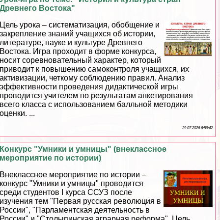
Древнего Востока"
Цель урока – систематизация, обобщение и
закрепление знаний учащихся об истории,
литературе, науке и культуре Древнего
Востока. Игра проходит в форме конкурса,
носит соревновательный хаpaктер, который
приводит к повышению самоконтроля учащихся, их
активизации, четкому соблюдению правил. Анализ
эффективности проведения дидактической игры
проводится учителем по результатам анкетирования
всего класса с использованием балльной методики
оценки. ...
29 07 2026 6:59:42
Конкурс "Умники и умницы" (внеклассное
мероприятие по истории)
Внеклассное мероприятие по истории –
конкурс "Умники и умницы" проводится
среди студентов I курса ССУЗ после
изучения тем "Первая русская революция в
России", "Парламентская деятельность в
России" и "Столыпинская аграрная реформа". Цель