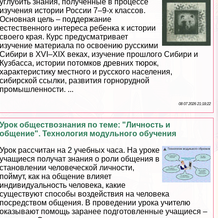
углубить знания, полученные в процессе
изучения истории России 7–9-х классов.
Основная цель – поддержание
естественного интереса ребенка к истории
своего края. Курс предусматривает
изучение материала по освоению русскими
Сибири в XVI–XIX веках, изучение прошлого Сибири и
Кузбасса, истории потомков древних тюрок,
хаpaктеристику местного и русского населения,
сибирской ссылки, развития горнорудной
промышленности. ...
08 07 2026 21:18:22
Урок обществознания по теме: "Личность и
общение". Технология модульного обучения
Урок рассчитан на 2 учебных часа. На уроке
учащиеся получат знания о роли общения в
становлении человеческой личности,
поймут, как на общение влияет
индивидуальность человека, какие
существуют способы воздействия на человека
посредством общения. В проведении урока учителю
оказывают помощь заранее подготовленные учащиеся –