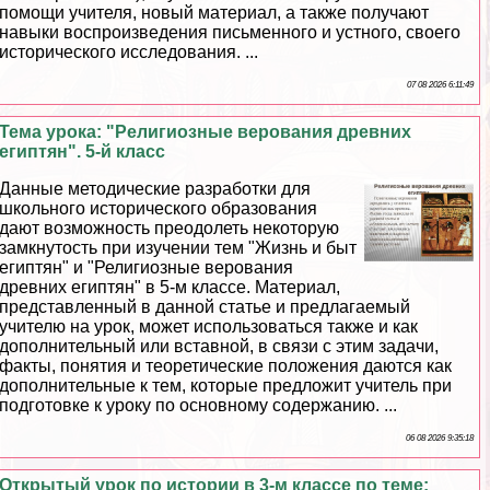
помощи учителя, новый материал, а также получают
навыки воспроизведения письменного и устного, своего
исторического исследования. ...
07 08 2026 6:11:49
Тема урока: "Религиозные верования древних
египтян". 5-й класс
Данные методические разработки для
школьного исторического образования
дают возможность преодолеть некоторую
замкнутость при изучении тем "Жизнь и быт
египтян" и "Религиозные верования
древних египтян" в 5-м классе. Материал,
представленный в данной статье и предлагаемый
учителю на урок, может использоваться также и как
дополнительный или вставной, в связи с этим задачи,
факты, понятия и теоретические положения даются как
дополнительные к тем, которые предложит учитель при
подготовке к уроку по основному содержанию. ...
06 08 2026 9:35:18
Открытый урок по истории в 3-м классе по теме: