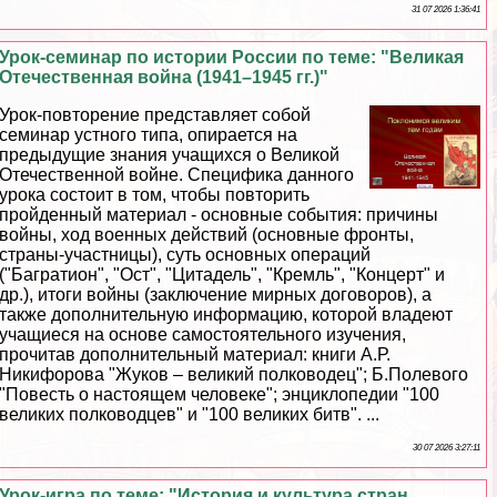
31 07 2026 1:36:41
Урок-семинар по истории России по теме: "Великая
Отечественная война (1941–1945 гг.)"
Урок-повторение представляет собой
семинар устного типа, опирается на
предыдущие знания учащихся о Великой
Отечественной войне. Специфика данного
урока состоит в том, чтобы повторить
пройденный материал - основные события: причины
войны, ход военных действий (основные фронты,
страны-участницы), суть основных операций
("Багратион", "Ост", "Цитадель", "Кремль", "Концерт" и
др.), итоги войны (заключение мирных договоров), а
также дополнительную информацию, которой владеют
учащиеся на основе самостоятельного изучения,
прочитав дополнительный материал: книги А.Р.
Никифорова "Жуков – великий полководец"; Б.Полевого
"Повесть о настоящем человеке"; энциклопедии "100
великих полководцев" и "100 великих битв". ...
30 07 2026 3:27:11
Урок-игра по теме: "История и культура стран