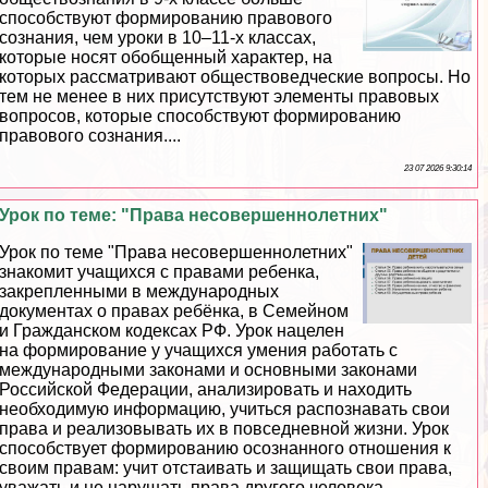
способствуют формированию правового
сознания, чем уроки в 10–11-х классах,
которые носят обобщенный хаpaктер, на
которых рассматривают обществоведческие вопросы. Но
тем не менее в них присутствуют элементы правовых
вопросов, которые способствуют формированию
правового сознания....
23 07 2026 9:30:14
Урок по теме: "Права несовершеннолетних"
Урок по теме "Права несовершеннолетних"
знакомит учащихся с правами ребенка,
закрепленными в международных
документах о правах ребёнка, в Семейном
и Гражданском кодексах РФ. Урок нацелен
на формирование у учащихся умения работать с
международными законами и основными законами
Российской Федерации, анализировать и находить
необходимую информацию, учиться распознавать свои
права и реализовывать их в повседневной жизни. Урок
способствует формированию осознанного отношения к
своим правам: учит отстаивать и защищать свои права,
уважать и не нарушать права другого человека,