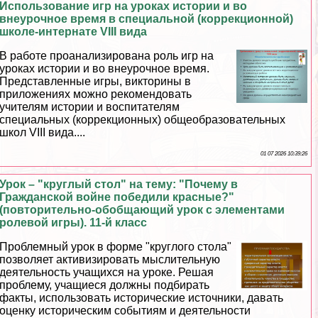
Использование игр на уроках истории и во
внеурочное время в специальной (коррекционной)
школе-интернате VIII вида
В работе проанализирована роль игр на
уроках истории и во внеурочное время.
Представленные игры, викторины в
приложениях можно рекомендовать
учителям истории и воспитателям
специальных (коррекционных) общеобразовательных
школ VIII вида....
01 07 2026 10:39:26
Урок – "круглый стол" на тему: "Почему в
Гражданской войне победили красные?"
(повторительно-обобщающий урок с элементами
ролевой игры). 11-й класс
Проблемный урок в форме "круглого стола"
позволяет активизировать мыслительную
деятельность учащихся на уроке. Решая
проблему, учащиеся должны подбирать
факты, использовать исторические источники, давать
оценку историческим событиям и деятельности