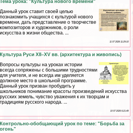
Тема урока: "Культура нового времени"
Данный урок ставит своей целью
познакомить учащихся с культурой нового
времени, дать представление о творчестве
композиторов и художников, о роли
искусства в жизни общества. ...
11 07 2026 11:29:10
Культура Руси XII–XV вв. (архитектура и живопись)
Вопросы культуры на уроках истории
всегда сопряжены с большими трудностями
для учителя, и не всегда им уделяется
должное место в школьной программе.
Данный урок призван пробудить у
школьников понимание красоты произведений искусства
русских земель, чувство уважения к их творцам и
традициям русского народа. ...
10 07 2026 6:21:49
Контрольно-обобщающий урок по теме: "Борьба за
огонь"