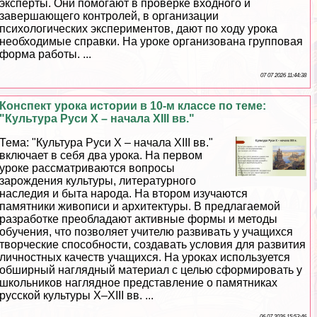
эксперты. Они помогают в проверке входного и
завершающего контролей, в организации
психологических экспериментов, дают по ходу урока
необходимые справки. На уроке организована групповая
форма работы. ...
07 07 2026 11:44:38
Конспект урока истории в 10-м классе по теме:
"Культура Руси Х – начала XIII вв."
Тема: "Культура Руси Х – начала ХIII вв."
включает в себя два урока. На первом
уроке рассматриваются вопросы
зарождения культуры, литературного
наследия и быта народа. На втором изучаются
памятники живописи и архитектуры. В предлагаемой
разработке преобладают активные формы и методы
обучения, что позволяет учителю развивать у учащихся
творческие способности, создавать условия для развития
личностных качеств учащихся. На уроках используется
обширный наглядный материал с целью сформировать у
школьников наглядное представление о памятниках
русской культуры Х–ХIII вв. ...
06 07 2026 15:53:46