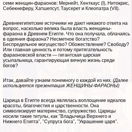
семи женщин-фараонов: Мернейт, Хенткаус (I), Нитокрис,
Себекнеферу, Хатшепсут, Таусерет и Клеопатра (VII).
Древнеегипетские источники не дают никакого ответа на
вопрос, насколько велика была власть женщины-
фараона в Древнем Египте. Что она получала, облачаясь
в одеяния фараона? Несметное богатство?
Беспредельное могущество? Обожествление? Свободу?
Или главная ценность и потому притягательность
фараоновской власти — гигантская царская
усыпальница, гарантирующая вечную жизнь среди
богов?
Итак, давайте узнаем понемногу о каждой из них
. (Далее
используется презентация ЖЕНЩИНЫ-ФАРАОНЫ)
Царица в Египте всегда являлась воплощение идеалов
красоты, благочестия и царственности. Она
символизирует материнство, супружество. Царицы
носили такие титулы, как "Владычица Верхнего и
Нижнего Египта", "Супруга бога", "Украшение царя".