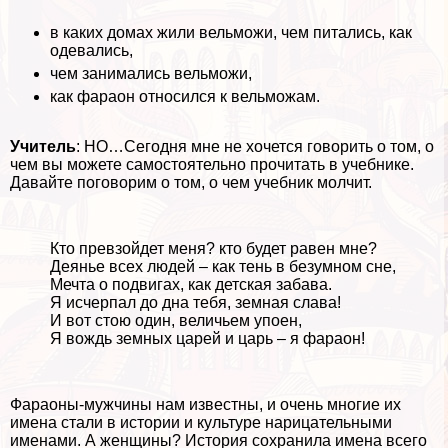
в каких домах жили вельможи, чем питались, как
одевались,
чем занимались вельможи,
как фараон относился к вельможам.
Учитель
: НО…Сегодня мне не хочется говорить о том, о
чем вы можете самостоятельно прочитать в учебнике.
Давайте поговорим о том, о чем учебник молчит.
Кто превзойдет меня? кто будет равен мне?
Деянье всех людей – как тень в безумном сне,
Мечта о подвигах, как детская забава.
Я исчерпал до дна тебя, земная слава!
И вот стою один, величьем упоен,
Я вождь земных царей и царь – я фараон!
Фараоны-мужчины нам известны, и очень многие их
имена стали в истории и культуре нарицательными
именами. А женщины? История сохранила имена всего