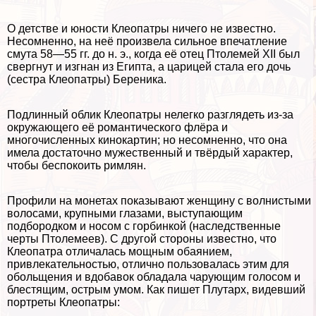
О детстве и юности Клеопатры ничего не известно.
Несомненно, на неё произвела сильное впечатление
смута 58—55 гг. до н. э., когда её отец Птолемей XII был
свергнут и изгнан из Египта, а царицей стала его дочь
(сестра Клеопатры) Береника.
Подлинный облик Клеопатры нелегко разглядеть из-за
окружающего её романтического флёра и
многочисленных кинокартин; но несомненно, что она
имела достаточно мужественный и твёрдый хаpaктер,
чтобы беспокоить римлян.
Профили на монетах показывают женщину с волнистыми
волосами, крупными глазами, выступающим
подбородком и носом с горбинкой (наследственные
черты Птолемеев). С другой стороны известно, что
Клеопатра отличалась мощным обаянием,
привлекательностью, отлично пользовалась этим для
обольщения и вдобавок обладала чарующим голосом и
блестящим, острым умом. Как пишет Плутарх, видевший
портреты Клеопатры: