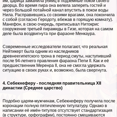
им, царица заманила убийц в подземные покои своего
дворца. Во время пира она велела запереть гостей и
через большой потайной канал впустить в покои воды
Нила. Расправившись со своими врагами, она покончила
с собой (согласно Геродоту, вбежав в горящую комнату).
Манефон, в свою очередь, приписывал Нитокрис
сооружение третьей пирамиды в Гизе, которая на самом
деле была воздвигнута при фараоне Менкаура.
Современные исследователи полагают, что реальная
Нейтикерт была одним из наследников
древнеегипетского трона в период смуты, наступивший
после 94-летнего правления фараона Пепи II. Как и её
предшественник Меренра II, она не смогла удержать
ситуацию в своих руках и, возможно, была свергнута.
4. Себекнеферу - последняя правительница XII
династии (Среднее царство)
Подобно царям-мужчинам, Себекнеферу получила после
коронации полную пятичлeнную титулатуру. Однако в
написании её имён-титулов отсутствует стандартизация
(в структуре, орфографии), постоянно смешиваются