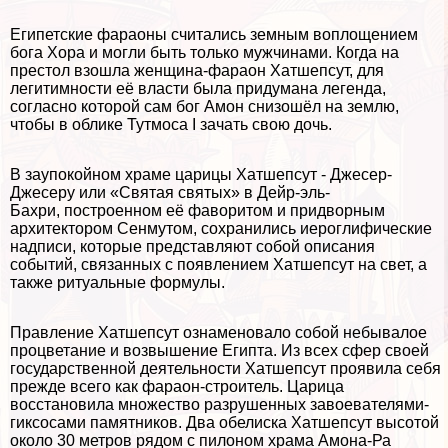
Египетские фараоны считались земным воплощением
бога Хора и могли быть только мужчинами. Когда на
престол взошла женщина-фараон Хатшепсут, для
легитимности её власти была придумана легенда,
согласно которой сам бог Амон снизошёл на землю,
чтобы в облике Тутмоса I зачать свою дочь.
В заупокойном храме царицы Хатшепсут - Джесер-
Джесеру или «Cвятая святых» в Дейр-эль-
Бахри, построенном её фаворитом и придворным
архитектором Сенмутом, сохранились иероглифические
надписи, которые представляют собой описания
событий, связанных с появлением Хатшепсут на свет, а
также ритуальные формулы.
Правление Хатшепсут ознаменовало собой небывалое
процветание и возвышение Египта. Из всех сфер своей
государственной деятельности Хатшепсут проявила себя
прежде всего как фараон-строитель. Царица
восстановила множество разрушенных завоевателями-
гиксосами памятников. Два обелиска Хатшепсут высотой
около 30 метров рядом с пилоном храма Амона-Ра