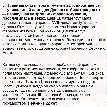
5.
Правивщая Египтом в течение 21 года Хатшепсут
— уникальный даже для Древнего Мира прецедент,
— взошедшая на трон, как фараон-мужчина,
прославилась в веках.
Царица Хатшепсут была
дочерью третьего фараона XVIII династии Тутмоса I и
царицы Яхмес, внучкой основателя Нового царства
фараона Яхмоса I. При жизни отца Хатшепсут
стала «Супругой Бога» - верховной жрицей
фиванского Бога Амона.Хатшепсут была единственной в
истории Египта женщиной-фараоном, которой удалось
водрузить на голову двойную корону Нижнего и Верхнего
Египта.
Хатшепсут воздавались все подобающие фараонам
светские и религиозные почести, ее изображали, как и
полагалось настоящему фараону, с атрибутами Осириса,
с привязанной под подбородком бородой. После cмepти
своего отца, Тутмоса I, она вышла замуж за сводного
брата Тутмоса II. Когда он умер в довольно раннем
возрасте, единственным его наследником стал
малолетний Тутмос III, сын одной из младших жен
фараона. Хатшепсут от его имени правила
государством в течение 22 лет.