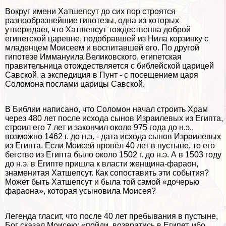
Вокруг имени Хатшепсут до сих пор строятся
разнообразнейшие гипотезы, одна из которых
утверждает, что Хатшепсут тождественна доброй
египетской царевне, подобравшей из Нила корзинку с
младенцем Моисеем и воспитавшей его. По другой
гипотезе Иммануила Великовского, египетская
правительница отождествляется с библейской царицей
Савской, а экспедиция в Пунт - с посещением царя
Соломона послами царицы Савской.
В Библии написано, что Соломон начал строить Храм
через 480 лет после исхода сынов Израилевых из Египта,
строил его 7 лет и закончил около 975 года до н.э.,
возможно 1462 г. до н.э. - дата исхода сынов Израилевых
из Египта. Если Моисей провёл 40 лет в пустыне, то его
бегство из Египта было около 1502 г. до н.э. А в 1503 году
до н.э. в Египте пришла к власти женщина-фараон,
знаменитая Хатшепсут. Как сопоставить эти события?
Может быть Хатшепсут и была той самой «дочерью
фараона», которая усыновила Моисея?
Легенда гласит, что после 40 лет пребывания в пустыне,
Бог сказал Моисею: «пойди, возвратись в Египет, ибо