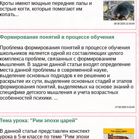
Кроты имеют мощные передние лапы и
острые когти, которые помогают им
копать...
08 08 2026 21:54:44
Формирование понятий в процессе обучения
Проблема формирования понятий в процессе обучения
школьников является одной из составляющих целого
комплекса проблем, связанных с формированием
мышления. В задачи данной статьи входят определение
места данной проблемы в современной науке,
выделение основных подходов к ее решению и
раскрытие их сути, выделение основных стадий и этапов
формирования понятий, выделяемых на основе знаний о
специфике детского мышления и учета возрастных
особенностей психики. ...
07 08 2026 9:16:49
Тема урока: "Рим эпохи царей"
В данной статье представлен конспект
урока в 5-м классе по теме "Рим эпохи