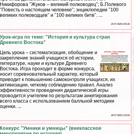
Никифорова "Жуков – великий полководец"; Б.Полевого
"Повесть о настоящем человеке"; энциклопедии "100
великих полководцев" и "100 великих битв". ...
29 07 2026 6:55:36
Урок-игра по теме: "История и культура стран
Древнего Востока"
Цель урока – систематизация, обобщение и
закрепление знаний учащихся об истории,
литературе, науке и культуре Древнего
Востока. Игра проходит в форме конкурса,
носит соревновательный хаpaктер, который
приводит к повышению самоконтроля учащихся, их
активизации, четкому соблюдению правил. Анализ
эффективности проведения дидактической игры
проводится учителем по результатам анкетирования
всего класса с использованием балльной методики
оценки. ...
28 07 2026 1:53:59
Конкурс "Умники и умницы" (внеклассное
мероприятие по истории)