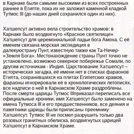
в Карнаке были самыми высокими из всех построенных
раннее в Египте, пока их не заложил каменной кладкой
Тутмос III (до наших дней сохранился один из них).
Хатшепсут активно вела строительство храмов: в
Карнаке было воздвигнуто «Красное святилище»
Хатшепсут для церемониальной ладьи бога Амона. С её
именем связана морская экспедиция в
далекуюстрану Пунт, известную также как Та-Нечер-
«Земля Бога». Местонахождение страны Пунт точно не
установлено, возможно северное побережье Сомали, по
другим источникам - Индия. Царствование Хатшепсут –
историческая загадка, её имени нет в списках фараонов
Египта, сохранившихся на плитах Египетских храмов,
фараоны игнорировали её в хронологических летописях,
все надписи о ней в Карнакском Храме раздроблены.
После cмepти царицы Тутмос IIIприказал переписать все
официальные хроники, имя Хатшепсут было заменено на
имена Тутмоса III и его предшественников, все деяния и
памятники царицы были приписаны преемнику
Хатшепсут. Тутмос III не посмел разрушить только два
розовых гранитных обелиска, воздвигнутых царицей
Хатшепсут в Карнакском Храме.