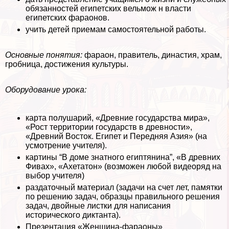
обязанностей египетских вельмож н власти
египетских фараонов.
учить детей приемам самостоятельной работы.
Основные понятия:
фараон, правитель, династия, храм,
гробница, достижения культуры.
Оборудование урока:
карта полушарий, «Древние государства мира»,
«Рост территории государств в древности»,
«Древний Восток. Египет и Передняя Азия» (на
усмотрение учителя).
картины “В доме знатного египтянина”, «В древних
Фивах», «Ахетатон» (возможен любой видеоряд на
выбор учителя)
раздаточный материал (задачи на счет лет, памятки
по решению задач, образцы правильного решения
задач, двойные листки для написания
исторического диктанта).
Презентация «Женщина-фараоны»