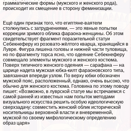
грамматические формы (мужского и женского рода),
происходит их смещение в сторону феминизации.
Ещё один признак того, что египтяне-ваятели
столкнулись с затруднениями, — это явные попытки
коррекции зримого облика фараона-женщины. Об этом
свидетельствует фрагмент поразительной статуи
Себекнеферу из розовато-жёлтого кварца, хранящийся в
Лувре. Фигура лишена головы и нижней части туловища,
но по фрагменту торса ясно, что одеяние Себекнеферу
совмещало элементы мужского и женского костюма.
Поверх типичного женского одеяния — сарафана — на
царице надета мужская юбка-килт фараоновского типа,
завязанная впереди узлом. По верху юбки обозначен
мужской пояс, расположенный, однако, очень высоко, что
обычно для женского костюма. Головина по этому поводу
пишет: «Возможно, в луврской статуе мы встречаемся с
самой ранней из известных нам попыток методами
визуального искусства решить особую идеологическую
сверхзадачу: совместить женский облик исторической
носительницы верховной власти и вневременной,
мужской по своему мифологическому определению
образ царя»