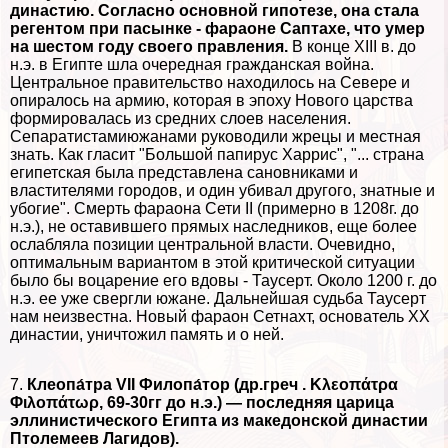
династию. Согласно основной гипотезе, она стала
регентом при пасынке - фараоне Саптахе, что умер
на шестом году своего правления.
В конце XIII в. до
н.э. в Египте шла очередная гражданская война.
Центральное правительство находилось на Севере и
опиралось на армию, которая в эпоху Нового царства
формировалась из средних слоев населения.
Сепаратистамиюжанами руководили жрецы и местная
знать. Как гласит "Большой папирус Харрис", "... страна
египетская была представлена сановниками и
властителями городов, и один убивал другого, знатные и
убогие". Cмepть фараона Сети II (примерно в 1208г. до
н.э.), не оставившего прямых наследников, еще более
ослабляла позиции центральной власти. Очевидно,
оптимальным вариантом в этой критической ситуации
было бы воцарение его вдовы - Таусерт. Около 1200 г. до
н.э. ее уже свергли южане. Дальнейшая судьба Таусерт
нам неизвестна. Новый фараон Сетнахт, основатель XX
династии, уничтожил память и о ней.
7.
Клеопа́тра VII Филопа́тор (др.греч . Κλεοπάτρα
Φιλοπάτωρ, 69-30гг до н.э.) — последняя царица
эллинистического Египта из македонской династии
Птолемеев Лагидов).