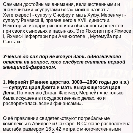
Самыми достойными внимания, величественными и
знаменитыми «супругами бога» можно назвать:
Хетепхерес I - супругу Снофру и мать Хуфу. Меренмут -
супругу Рамзеса II, правившего в XVIII династии.
Некоторые из цариц исполняли обязанности регентов
при своих сыновьях и пасынках. Это Яххотеп при Яхмосе
I, Яхмес-Нефертари при Аменхотепе I, Мутемуйа при
Саптахе.
Учёные до сих пор не могут дать однозначного
ответа на вопрос, кого следует считать первой
женщиной-фараоном.
1.
Мернейт (Раннее царство, 3000—2890 годы до н.э.)
— супруга царя Джета и мать выдающегося царя
Дена.
По мнению Джоан Флетчер, Мернейт «не только
была искушена в государственных делах, но и
распоряжалась всеми финансами».
О её правлении свидетельствуют погрeбaльные
комплексы в Абидосе и Саккаре. В Саккаре расположена
мастаба размером 16 x 42 метра с многочисленными