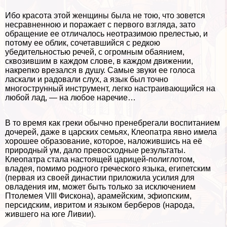
Ибо красота этой женщины была не тою, что зовется
несравненною и поражает с первого взгляда, зато
обращение ее отличалось неотразимою прелестью, и
потому ее облик, сочетавшийся с редкою
убедительностью речей, с огромным обаянием,
сквозившим в каждом слове, в каждом движении,
накрепко врезался в душу. Самые звуки ее голоса
ласкали и радовали слух, а язык был точно
многострунный инструмент, легко настраивающийся на
любой лад, — на любое наречие…
В то время как греки обычно пренебрегали воспитанием
дочерей, даже в царских семьях, Клеопатра явно имела
хорошее образование, которое, наложившись на её
природный ум, дало превосходные результаты.
Клеопатра стала настоящей царицей-полиглотом,
владея, помимо родного греческого языка, египетским
(первая из своей династии приложила усилия для
овладения им, может быть только за исключением
Птолемея VIII Фискона), арамейским, эфиопским,
персидским, ивритом и языком берберов (народа,
жившего на юге Ливии).