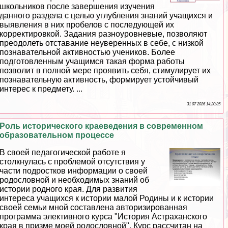
школьников после завершения изучения
данного раздела с целью углубления знаний учащихся и
выявления в них пробелов с последующей их
корректировкой. Задания разноуровневые, позволяют
преодолеть отставание неуверенных в себе, с низкой
познавательной активностью учеников. Более
подготовленным учащимся такая форма работы
позволит в полной мере проявить себя, стимулирует их
познавательную активность, формирует устойчивый
интерес к предмету. ...
31 07 2026 14:20:35
Роль исторического краеведения в современном
образовательном процессе
В своей педагогической работе я
столкнулась с проблемой отсутствия у
части подростков информации о своей
родословной и необходимых знаний об
истории родного края. Для развития
интереса учащихся к истории малой Родины и к истории
своей семьи мной составлена авторизированная
программа элективного курса "История Астpaxaнского
края в призме моей родословной". Курс рассчитан на