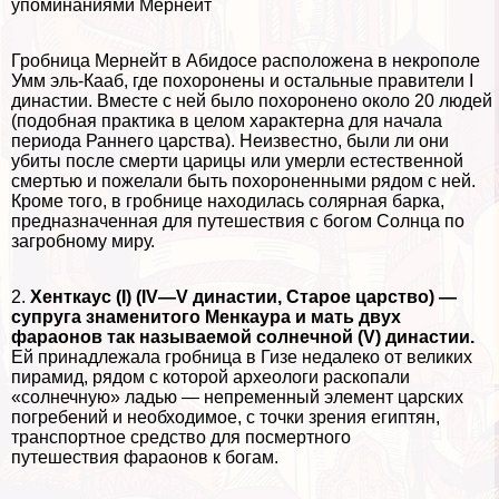
упоминаниями Мернейт
Гробница Мернейт в Абидосе расположена в некрополе
Умм эль-Кааб, где похоронены и остальные правители I
династии. Вместе с ней было похоронено около 20 людей
(подобная пpaктика в целом хаpaктерна для начала
периода Раннего царства). Неизвестно, были ли они
убиты после cмepти царицы или умерли естественной
cмepтью и пожелали быть похороненными рядом с ней.
Кроме того, в гробнице находилась солярная барка,
предназначенная для путешествия с богом Солнца по
загробному миру.
2.
Хенткаус (I) (IV—V династии, Старое царство) —
супруга знаменитого Менкаура и мать двух
фараонов так называемой солнечной (V) династии.
Ей принадлежала гробница в Гизе недалеко от великих
пирамид, рядом с которой археологи раскопали
«солнечную» ладью — непременный элемент царских
погребений и необходимое, с точки зрения египтян,
трaнcпортное средство для поcмepтного
путешествия фараонов к богам.