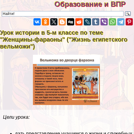
Образование и ВПР
Урок истории в 5-м классе по теме
"Женщины-фараоны" ("Жизнь египетского
вельможи")
Цели урока:
дать представление учащимся о жизни и служебных