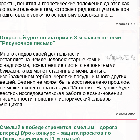
факты, понятия и теоретические положения даются как
дополнительные к тем, которые предложит учитель при
подготовке к уроку по основному содержанию. ...
05 08 2026 4:50:51
Открытый урок по истории в 3-м классе по теме:
"Рисуночное письмо"
Много следов своей деятельности
оставляет на Земле человек: старые камни
с надписями, пожелтевшие листы с непонятными
буквами, клад монет, старинные мечи, щиты с
изображением гербов, черепки посуды и много других
вещей. Без них не может быть восстановлено прошлое,
не может существовать наука "История". На уроке будет
вестись исследовательская работа о возникновении
письменности, пополняя исторический словарь
учащихся....
04 08 2026 3:55:24
Смелый к победе стремится, смелым – дорога
вперед! (Урок-конкурс – защита проектов по
обществознанию в 11-м классе)