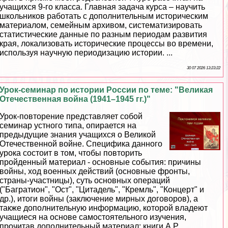
учащихся 9-го класса. Главная задача курса – научить
школьников работать с дополнительным историческим
материалом, семейным архивом, систематизировать
статистические данные по разным периодам развития
края, локализовать исторические процессы во времени,
используя научную периодизацию истории. ...
30 07 2026 13:23:22
Урок-семинар по истории России по теме: "Великая
Отечественная война (1941–1945 гг.)"
Урок-повторение представляет собой
семинар устного типа, опирается на
предыдущие знания учащихся о Великой
Отечественной войне. Специфика данного
урока состоит в том, чтобы повторить
пройденный материал - основные события: причины
войны, ход военных действий (основные фронты,
страны-участницы), суть основных операций
("Багратион", "Ост", "Цитадель", "Кремль", "Концерт" и
др.), итоги войны (заключение мирных договоров), а
также дополнительную информацию, которой владеют
учащиеся на основе самостоятельного изучения,
прочитав дополнительный материал: книги А.Р.