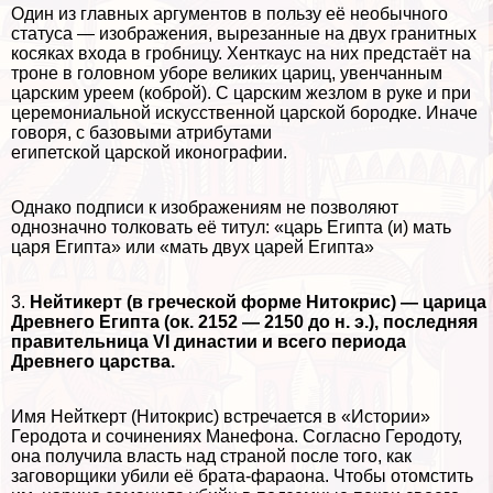
Один из главных аргументов в пользу её необычного
статуса — изображения, вырезанные на двух гранитных
косяках входа в гробницу. Хенткаус на них предстаёт на
троне в головном уборе великих цариц, увенчанным
царским уреем (коброй). С царским жезлом в руке и при
церемониальной искусственной царской бородке. Иначе
говоря, с базовыми атрибутами
египетской царской иконографии.
Однако подписи к изображениям не позволяют
однозначно толковать её титул: «царь Египта (и) мать
царя Египта» или «мать двух царей Египта»
3.
Нейтикерт (в греческой форме Нитокрис) — царица
Древнего Египта (ок. 2152 — 2150 до н.
э.), последняя
правительница VI династии и всего периода
Древнего царства.
Имя Нейткерт (Нитокрис) встречается в «Истории»
Геродота и сочинениях Манефона. Согласно Геродоту,
она получила власть над страной после того, как
заговорщики убили её брата-фараона. Чтобы отомстить