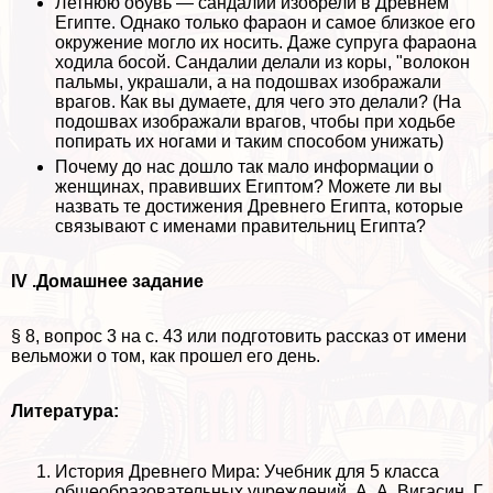
Летнюю обувь — сандалии изобрели в Древнем
Египте. Однако только фараон и самое близкое его
окружение могло их носить. Даже супруга фараона
ходила босой. Сандалии делали из коры, "волокон
пальмы, украшали, а на подошвах изображали
врагов. Как вы думаете, для чего это делали? (На
подошвах изображали врагов, чтобы при ходьбе
попирать их ногами и таким способом унижать)
Почему до нас дошло так мало информации о
женщинах, правивших Египтом? Можете ли вы
назвать те достижения Древнего Египта, которые
связывают с именами правительниц Египта?
IV .Домашнее задание
§ 8, вопрос 3 на с. 43 или подготовить рассказ от имени
вельможи о том, как прошел его день.
Литература:
История Древнего Мира: Учебник для 5 класса
общеобразовательных учреждений, А. А. Вигасин, Г.