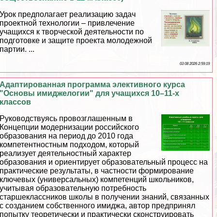
Урок предполагает реализацию задач
проектной технологии – привлечение
учащихся к творческой деятельности по
подготовке и защите проекта молодежной
партии. ...
03 08 2026 2:59:19
Адаптированная программа элективного курса
"Основы имиджелогии" для учащихся 10–11-х
классов
Руководствуясь провозглашенным в
Концепции модернизации российского
образования на период до 2010 года
компетентностным подходом, который
реализует деятельностный хаpaктер
образования и ориентирует образовательный процесс на
пpaктические результаты, в частности формирование
ключевых (универсальных) компетенций школьников,
учитывая образовательную потребность
старшеклассников школы в получении знаний, связанных
с созданием собственного имиджа, автор предпринял
попытку теоретически и пpaктически сконструировать