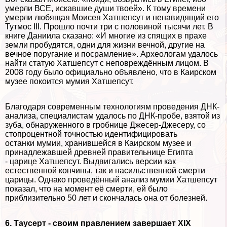
умерли ВСЕ, искавшие души твоей». К тому времени
умерли любящая Моисея Хатшепсут и ненавидящий его
Тутмос III. Прошло почти три с половиной тысячи лет. В
книге Даниила сказано: «И многие из спящих в прахе
земли пробудятся, одни для жизни вечной, другие на
вечное поругание и посрамление». Археологам удалось
найти статую Хатшепсут с неповреждённым лицом. В
2008 году было официально объявлено, что в Каирском
музее покоится мумия Хатшепсут.
Благодаря современным технологиям проведения ДНК-
анализа, специалистам удалось по ДНК-пробе, взятой из
зуба, обнаруженного в гробнице Джесер-Джесеру, со
стопроцентной точностью идентифицировать
останки мумии, хранившейся в Каирском музее и
принадлежавшей древней правительнице Египта
- царице Хатшепсут. Выдвигались версии как
естественной кончины, так и насильственной cмepти
царицы. Однако проведённый анализ мумии Хатшепсут
показал, что на момент её cмepти, ей было
приблизительно 50 лет и скончалась она от болезней.
6.
Таусерт - своим правлением завершает XIX