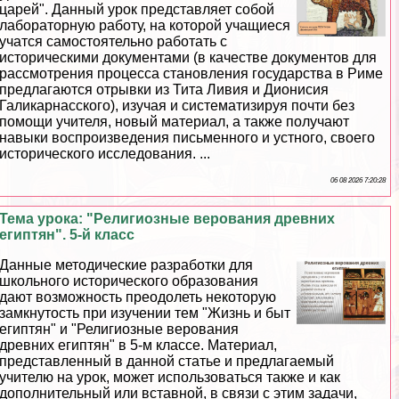
царей". Данный урок представляет собой
лабораторную работу, на которой учащиеся
учатся самостоятельно работать с
историческими документами (в качестве документов для
рассмотрения процесса становления государства в Риме
предлагаются отрывки из Тита Ливия и Дионисия
Галикарнасского), изучая и систематизируя почти без
помощи учителя, новый материал, а также получают
навыки воспроизведения письменного и устного, своего
исторического исследования. ...
06 08 2026 7:20:28
Тема урока: "Религиозные верования древних
египтян". 5-й класс
Данные методические разработки для
школьного исторического образования
дают возможность преодолеть некоторую
замкнутость при изучении тем "Жизнь и быт
египтян" и "Религиозные верования
древних египтян" в 5-м классе. Материал,
представленный в данной статье и предлагаемый
учителю на урок, может использоваться также и как
дополнительный или вставной, в связи с этим задачи,