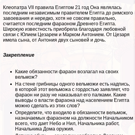
Клеопатра VII правила Египтом 21 год Она являлась
последним независимым правителем Египта до римского
завоевания и нередко, хотя не совсем правильно,
считается последним фараоном Древнего Египта.
Широкую известность приобрела благодаря любовной
связи с Юлием Цезарем и Марком Антонием. От Цезаря
имела сына, от Антония двух сыновей и дочь.
Закрепление
Какие обязанности фараон возлагал на своих
вельмож?
На стене грибницы одного вельможи есть надпись,
в которой этот вельможа с гордостью заявляет, что
фараон ни разу не наказывал его палками. Какие
выводы о власти фараона над населением Египта
можно сделать из этих слов?
Определите, что входило в обязанности вельмож,
назначаемых фараоном на должности Начальником
всего, что дает Небо и Нил, Начальника работ,
Начальника Дома оружия.