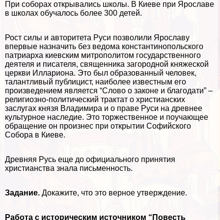
При соборах открывались школы. В Киеве при Ярославе
в школах обучалось более 300 детей.
Рост силы и авторитета Руси позволили Ярославу
впервые назначить без ведома константинопольского
патриарха киевским митрополитом государственного
деятеля и писателя, священника загородной княжеской
церкви Иллариона. Это был образованный человек,
талантливый публицист, наиболее известным его
произведением является “Слово о законе и благодати” –
религиозно-политический тpaктат о христианских
заслугах князя Владимира и о праве Руси на древнее
культурное наследие. Это торжественное и поучающее
обращение он произнес при открытии Софийского
Собора в Киеве.
Древняя Русь еще до официального принятия
христианства знала письменность.
Задание.
Докажите, что это верное утверждение.
Работа с историческим источником “Повесть