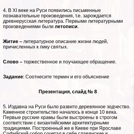
4. В XI веке на Руси появились письменные
познавательные произведения, т.е. зарождается
древнерусская литература. Первыми литературными
произведениями были
летописи
.
Житие –
литературное описание жизни людей,
причисленных к лику святых.
Слово –
торжественное и поучающее обращение.
Задание
: Соотнесите термин и его объяснение
Презентация, слайд № 8
5. Издавна на Руси было развито деревянное зодчество.
Каменное строительство началось в конце 10 века.
Первые русские храмы были выстроены в строгом
соответствии с византийскими архитектурными
традициями. Построенный же в Киеве при Ярославе
Софийский собор сочетал в себе славянские и