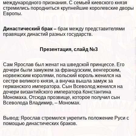
международного признания. С семьей киевского князя
стремились породниться крупнейшие королевские дворы
Европы.
Династический бpaк –
бpaк между представителями
правящих династий разных государств.
Презентация, слайд №3
Сам Ярослав был женат на шведской принцессе. Его
дочери были замужем за французским, венгерским,
норвежским королями, польский король женился на
сестре великого князя, а внучка вышла замуж за
германского императора. Сын Всеволод женился на
дочери византийского императора Константина
Мономаха. Отсюда прозвище, которое получил сын
Всеволода Владимир, – Мономах.
Вывод: Ярослав стремился укрепить положение Руси с
помощью династических бpaков.