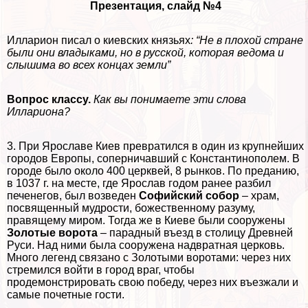
Презентация, слайд №4
Илларион писал о киевских князьях
: “Не в плохой стране
были они владыками, но в русской, которая ведома и
слышима во всех концах земли”
Вопрос классу.
Как вы понимаете эти слова
Иллариона?
3. При Ярославе Киев превратился в один из крупнейших
городов Европы, соперничавший с Константинополем. В
городе было около 400 церквей, 8 рынков. По преданию,
в 1037 г. на месте, где Ярослав годом ранее разбил
печенегов, был возведен
Софийский собор
– храм,
посвященный мудрости, божественному разуму,
правящему миром. Тогда же в Киеве были сооружены
Золотые ворота
– парадный въезд в столицу Древней
Руси. Над ними была сооружена надвратная церковь.
Много легенд связано с Золотыми воротами: через них
стремился войти в город враг, чтобы
продемонстрировать свою победу, через них въезжали и
самые почетные гости.