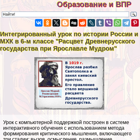
Образование и ВПР
Интегрированный урок по истории России и
МХК в 6-м классе "Расцвет Древнерусского
государства при Ярославле Мудром"
Урок с компьютерной поддержкой построен в системе
интеpaктивного обучения с использованием метода
формирования критического мышления, включающего
три стадии: вызов, осмысление, размышление