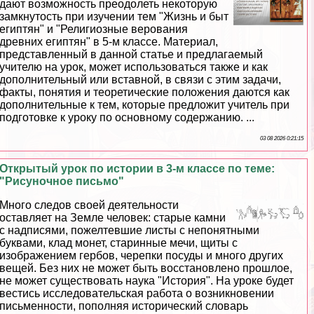
дают возможность преодолеть некоторую
замкнутость при изучении тем "Жизнь и быт
египтян" и "Религиозные верования
древних египтян" в 5-м классе. Материал,
представленный в данной статье и предлагаемый
учителю на урок, может использоваться также и как
дополнительный или вставной, в связи с этим задачи,
факты, понятия и теоретические положения даются как
дополнительные к тем, которые предложит учитель при
подготовке к уроку по основному содержанию. ...
03 08 2026 0:21:15
Открытый урок по истории в 3-м классе по теме:
"Рисуночное письмо"
Много следов своей деятельности
оставляет на Земле человек: старые камни
с надписями, пожелтевшие листы с непонятными
буквами, клад монет, старинные мечи, щиты с
изображением гербов, черепки посуды и много других
вещей. Без них не может быть восстановлено прошлое,
не может существовать наука "История". На уроке будет
вестись исследовательская работа о возникновении
письменности, пополняя исторический словарь