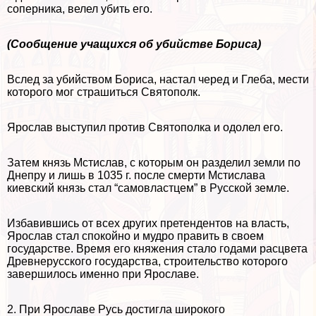
соперника, велел убить его.
(Сообщение учащихся об убийстве Бориса)
Вслед за убийством Бориса, настал черед и Глеба, мести
которого мог страшиться Святополк.
Ярослав выступил против Святополка и одолел его.
Затем князь Мстислав, с которым он разделил земли по
Днепру и лишь в 1035 г. после cмepти Мстислава
киевский князь стал “самовластцем” в Русской земле.
Избавившись от всех других претендентов на власть,
Ярослав стал спокойно и мудро править в своем
государстве. Время его княжения стало годами расцвета
Древнерусского государства, строительство которого
завершилось именно при Ярославе.
2. При Ярославе Русь достигла широкого