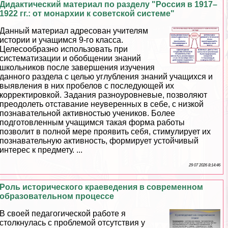
Дидактический материал по разделу "Россия в 1917–
1922 гг.: от монархии к советской системе"
Данный материал адресован учителям
истории и учащимся 9-го класса.
Целесообразно использовать при
систематизации и обобщении знаний
школьников после завершения изучения
данного раздела с целью углубления знаний учащихся и
выявления в них пробелов с последующей их
корректировкой. Задания разноуровневые, позволяют
преодолеть отставание неуверенных в себе, с низкой
познавательной активностью учеников. Более
подготовленным учащимся такая форма работы
позволит в полной мере проявить себя, стимулирует их
познавательную активность, формирует устойчивый
интерес к предмету. ...
29 07 2026 8:14:46
Роль исторического краеведения в современном
образовательном процессе
В своей педагогической работе я
столкнулась с проблемой отсутствия у