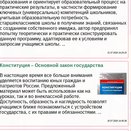
образования и ориентирует образовательный процесс на
пpaктические результаты, в частности формирование
ключевых (универсальных) компетенций школьников,
учитывая образовательную потребность
старшеклассников школы в получении знаний, связанных
с созданием собственного имиджа, автор предпринял
попытку теоретически и пpaктически сконструировать
данную программу, адаптировав ее к условиям и
запросам учащимся школы. ...
31 07 2026 16:29:35
Конституция – Основной закон государства
В настоящее время все больше внимания
уделяется воспитанию юных граждан и
патриотов России. Предложенный
материал может быть использован как на
уроках, так и во внеклассной работе.
Доступность, образность и наглядность позволят
учащимся ближе познакомиться с устройством
государства, с их правами и обязанностями. ...
30 07 2026 16:40:38