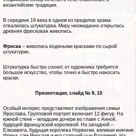
византийские традиции.
В середине 19 века в одном из пределов храма
отвалилась штукатурка. Миру неожиданно открылась
древняя фресковая живопись.
Фреска
– живопись водяными красками по сырой
штукатурке
.
Штукатурка быстро сохнет, от художника требуется
большое искусство, чтобы точно и быстро наносить
краски.
Презентация, слайд № 9, 10
Особый интерес представляют изображения семьи
Ярослава. Групповой портрет включает 12 фигур. На
южной стене – младшие дочери во главе с Анной,
будущей французской королевой. На западной –
Елизавета, будущая королева Норвегии, великая княгиня
Ирина, сам Ярослав и его старший сын Владимир. На