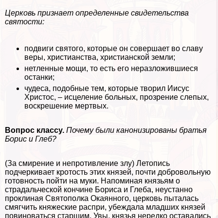
Церковь признает определенные свидетельства
святости:
подвиги святого, которые он совершает во славу
веры, христианства, христианской земли;
нетленные мощи, то есть его неразложившиеся
останки;
чудеса, подобные тем, которые творил Иисус
Христос, – исцеление больных, прозрение слепых,
воскрешение мертвых.
Вопрос классу.
Почему были канонизированы братья
Борис и Глеб?
(За смирение и непротивление злу) Летопись
подчеркивает кротость этих князей, почти добровольную
готовность пойти на муки. Напоминая князьям о
страдальческой кончине Бориса и Глеба, неустанно
проклиная Святополка Окаянного, церковь пыталась
смягчить княжеские распри, убеждала младших князей
повиноваться старшим. Увы, князья нередко оставались