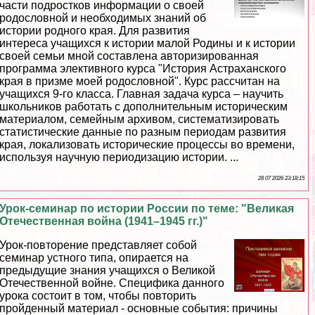
части подростков информации о своей
родословной и необходимых знаний об
истории родного края. Для развития
интереса учащихся к истории малой Родины и к истории
своей семьи мной составлена авторизированная
программа элективного курса "История Астpaxaнского
края в призме моей родословной". Курс рассчитан на
учащихся 9-го класса. Главная задача курса – научить
школьников работать с дополнительным историческим
материалом, семейным архивом, систематизировать
статистические данные по разным периодам развития
края, локализовать исторические процессы во времени,
используя научную периодизацию истории. ...
28 07 2026 23:18:15
Урок-семинар по истории России по теме: "Великая
Отечественная война (1941–1945 гг.)"
Урок-повторение представляет собой
семинар устного типа, опирается на
предыдущие знания учащихся о Великой
Отечественной войне. Специфика данного
урока состоит в том, чтобы повторить
пройденный материал - основные события: причины