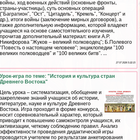
войны, ход военных действий (основные фронты,
страны-участницы), суть основных операций
("Багратион", "Ост", "Цитадель", "Кремль", "Концерт" и
др.), итоги войны (заключение мирных договоров), а
также дополнительную информацию, которой владеют
учащиеся на основе самостоятельного изучения,
прочитав дополнительный материал: книги А.Р.
Никифорова "Жуков – великий полководец"; Б.Полевого
"Повесть о настоящем человеке"; энциклопедии "100
великих полководцев" и "100 великих битв". ...
27 07 2026 5:32:15
Урок-игра по теме: "История и культура стран
Древнего Востока"
Цель урока – систематизация, обобщение и
закрепление знаний учащихся об истории,
литературе, науке и культуре Древнего
Востока. Игра проходит в форме конкурса,
носит соревновательный хаpaктер, который
приводит к повышению самоконтроля учащихся, их
активизации, четкому соблюдению правил. Анализ
эффективности проведения дидактической игры
проводится учителем по результатам анкетирования