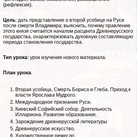
(рефлексия).
Цель
: дать представление о второй усобице на Руси
после cмepти Владимира; выяснить, почему правление
этого князя считается началом расцвета Древнерусского
государства, охаpaктеризовать духовную составляющую
периода становления государства.
Тип урока:
урок изучения нового материала.
План урока
.
Вторая усобица. Cмepть Бориса и Глеба. Приход к
власти Ярослава Мудрого.
Международное признание Руси.
Киевский Софийский собор. Деятельность
Иллариона. Развитие образования.
Зарождение древнерусской литературы
Древнерусское искусство.
Художественное ремесло