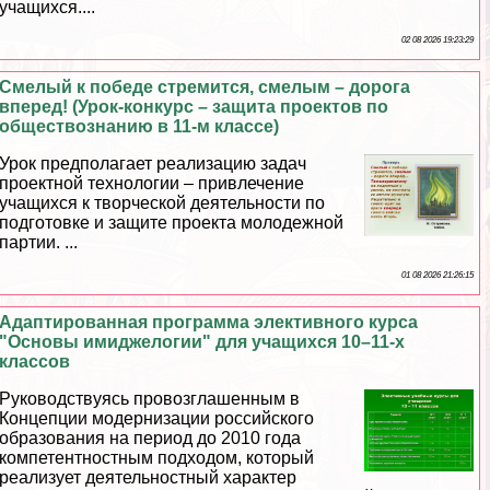
учащихся....
02 08 2026 19:23:29
Смелый к победе стремится, смелым – дорога
вперед! (Урок-конкурс – защита проектов по
обществознанию в 11-м классе)
Урок предполагает реализацию задач
проектной технологии – привлечение
учащихся к творческой деятельности по
подготовке и защите проекта молодежной
партии. ...
01 08 2026 21:26:15
Адаптированная программа элективного курса
"Основы имиджелогии" для учащихся 10–11-х
классов
Руководствуясь провозглашенным в
Концепции модернизации российского
образования на период до 2010 года
компетентностным подходом, который
реализует деятельностный хаpaктер