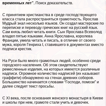
временных лет”.
Поиск доказательств.
С принятием христианства в среде господствующего
класса стала распространяться грамотность. Ярослав
Мудрый знал несколько языков. Он создал мастерские по
переписке и переводу греческих книг на русский язык.
Сам князь любил читать книги. Сын Ярослава Всеволод
владел пятью языками. Анна Ярославна, королева
Франции, умела читать и писать, в отличие от своего
мужа, короля Генриха I, ставившего в документах вместо
подписи крестик.
На Руси было много грамотных людей, особенно среди
городского населения. Об этом свидетельствуют
ремесленные изделия, на которых имеются различные
надписи. Огромное количество надписей (их называют
граффити) обнаружено на стенах древних соборов.
Большинство начинается словами “Господи, помози” и
далее следует текст просьбы.
С XI века, после основания женского монастыря в Киеве
и школы при нем, грамоте стали учить и девочек.