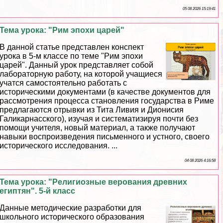
05 08 2026 15:19:41
Тема урока: "Рим эпохи царей"
В данной статье представлен конспект
урока в 5-м классе по теме "Рим эпохи
царей". Данный урок представляет собой
лабораторную работу, на которой учащиеся
учатся самостоятельно работать с
историческими документами (в качестве документов для
рассмотрения процесса становления государства в Риме
предлагаются отрывки из Тита Ливия и Дионисия
Галикарнасского), изучая и систематизируя почти без
помощи учителя, новый материал, а также получают
навыки воспроизведения письменного и устного, своего
исторического исследования. ...
04 08 2026 4:16:58
Тема урока: "Религиозные верования древних
египтян". 5-й класс
Данные методические разработки для
школьного исторического образования