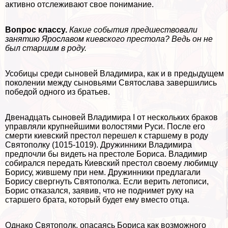
активно отслеживают свое понимание.
Вопрос классу.
Какие события предшествовали
занятию Ярославом киевского престола? Ведь он не
был старшим в роду.
Усобицы среди сыновей Владимира, как и в предыдущем
поколении между сыновьями Святослава завершились
победой одного из братьев.
Двенадцать сыновей Владимира I от нескольких бpaков
управляли крупнейшими волостями Руси. После его
cмepти киевский престол перешел к старшему в роду
Святополку (1015-1019). Дружинники Владимира
предпочли бы видеть на престоле Бориса. Владимир
собирался передать Киевский престол своему любимцу
Борису, жившему при нем. Дружинники предлагали
Борису свергнуть Святополка. Если верить летописи,
Борис отказался, заявив, что не поднимет руку на
старшего брата, который будет ему вместо отца.
Однако Святополк, опасаясь Бориса как возможного