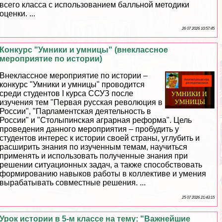
всего класса с использованием балльной методики
оценки. ...
26 07 2026 10:57:45
Конкурс "Умники и умницы" (внеклассное
мероприятие по истории)
Внеклассное мероприятие по истории –
конкурс "Умники и умницы" проводится
среди студентов I курса ССУЗ после
изучения тем "Первая русская революция в
России", "Парламентская деятельность в
России" и "Столыпинская аграрная реформа". Цель
проведения данного мероприятия – пробудить у
студентов интерес к истории своей страны, углубить и
расширить знания по изученным темам, научиться
применять и использовать полученные знания при
решении ситуационных задач, а также способствовать
формированию навыков работы в коллективе и умения
выpaбатывать совместные решения. ...
25 07 2026 21:43:15
Урок истории в 5-м классе на тему: "Важнейшие