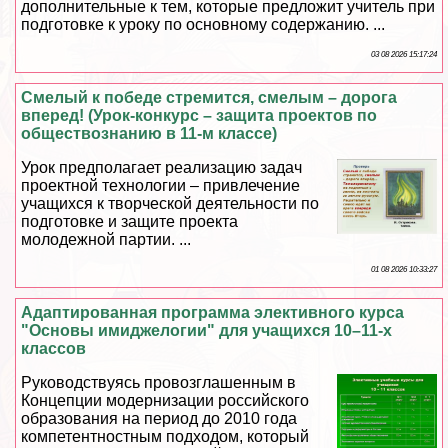
дополнительные к тем, которые предложит учитель при
подготовке к уроку по основному содержанию. ...
03 08 2026 15:17:24
Смелый к победе стремится, смелым – дорога
вперед! (Урок-конкурс – защита проектов по
обществознанию в 11-м классе)
Урок предполагает реализацию задач
проектной технологии – привлечение
учащихся к творческой деятельности по
подготовке и защите проекта
молодежной партии. ...
01 08 2026 10:33:27
Адаптированная программа элективного курса
"Основы имиджелогии" для учащихся 10–11-х
классов
Руководствуясь провозглашенным в
Концепции модернизации российского
образования на период до 2010 года
компетентностным подходом, который