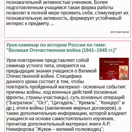
познавательной активностью учеников. Более
подготовленным учащимся такая форма работы
позволит в полной мере проявить себя, стимулирует их
познавательную активность, формирует устойчивый
интерес к предмету. ...
29 07 2026 5:42:56
Урок-семинар по истории России по теме:
"Великая Отечественная война (1941–1945 гг.)"
Урок-повторение представляет собой
семинар устного типа, опирается на
предыдущие знания учащихся о Великой
Отечественной войне. Специфика
данного урока состоит в том, чтобы
повторить пройденный материал - основные события:
причины войны, ход военных действий (основные
фронты, страны-участницы), суть основных операций
("Багратион", "Ост", "Цитадель", "Кремль", "Концерт" и
др.), итоги войны (заключение мирных договоров), а
также дополнительную информацию, которой владеют
учащиеся на основе самостоятельного изучения,
прочитав дополнительный материал: книги А.Р.
Никифорова "Жуков – великий полководец";