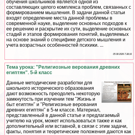
обучения школьников является одной из
составляющих целого комплекса проблем, связанных с
формированием мышления. В задачи данной статьи
входят определение места данной проблемы в
современной науке, выделение основных подходов к
ее решению и раскрытие их сути, выделение основных
стадий и этапов формирования понятий, выделяемых
на основе знаний о специфике детского мышления и
учета возрастных особенностей психики. ...
05 08 2026 7:38:16
Тема урока: "Религиозные верования древних
египтян". 5-й класс
Данные методические разработки для
школьного исторического образования
дают возможность преодолеть некоторую
замкнутость при изучении тем "Жизнь и
быт египтян" и "Религиозные верования
древних египтян" в 5-м классе. Материал,
представленный в данной статье и предлагаемый
учителю на урок, может использоваться также и как
дополнительный или вставной, в связи с этим задачи,
факты, понятия и теоретические положения даются как