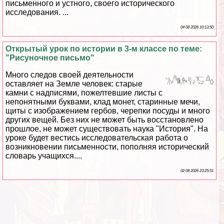
письменного и устного, своего исторического
исследования. ...
04 08 2026 10:13:50
Открытый урок по истории в 3-м классе по теме:
"Рисуночное письмо"
Много следов своей деятельности
оставляет на Земле человек: старые
камни с надписями, пожелтевшие листы с
непонятными буквами, клад монет, старинные мечи,
щиты с изображением гербов, черепки посуды и много
других вещей. Без них не может быть восстановлено
прошлое, не может существовать наука "История". На
уроке будет вестись исследовательская работа о
возникновении письменности, пополняя исторический
словарь учащихся....
02 08 2026 23:25:51