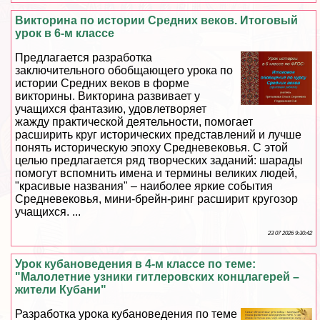
Викторина по истории Средних веков. Итоговый
урок в 6-м классе
Предлагается разработка
заключительного обобщающего урока по
истории Средних веков в форме
викторины. Викторина развивает у
учащихся фантазию, удовлетворяет
жажду пpaктической деятельности, помогает
расширить круг исторических представлений и лучше
понять историческую эпоху Средневековья. С этой
целью предлагается ряд творческих заданий: шарады
помогут вспомнить имена и термины великих людей,
"красивые названия" – наиболее яркие события
Cредневековья, мини-брейн-ринг расширит кругозор
учащихся. ...
23 07 2026 9:30:42
Урок кубановедения в 4-м классе по теме:
"Малолетние узники гитлеровских концлагерей –
жители Кубани"
Разработка урока кубановедения по теме