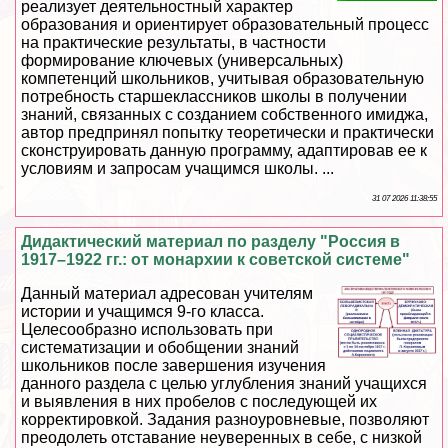
реализует деятельностный хаpaктер
образования и ориентирует образовательный процесс
на пpaктические результаты, в частности
формирование ключевых (универсальных)
компетенций школьников, учитывая образовательную
потребность старшеклассников школы в получении
знаний, связанных с созданием собственного имиджа,
автор предпринял попытку теоретически и пpaктически
сконструировать данную программу, адаптировав ее к
условиям и запросам учащимся школы. ...
31 07 2026 11:38:55
Дидактический материал по разделу "Россия в
1917–1922 гг.: от монархии к советской системе"
Данный материал адресован учителям
истории и учащимся 9-го класса.
Целесообразно использовать при
систематизации и обобщении знаний
школьников после завершения изучения
данного раздела с целью углубления знаний учащихся
и выявления в них пробелов с последующей их
корректировкой. Задания разноуровневые, позволяют
преодолеть отставание неуверенных в себе, с низкой