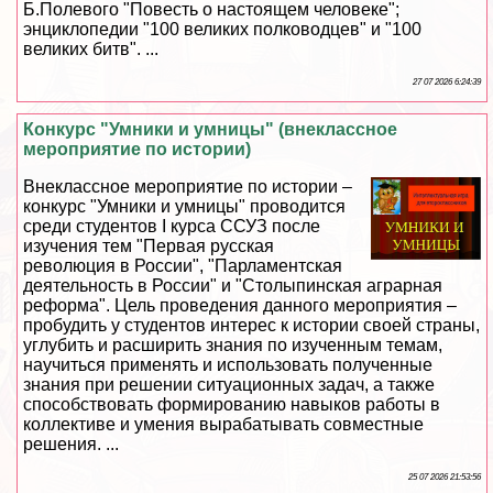
Б.Полевого "Повесть о настоящем человеке";
энциклопедии "100 великих полководцев" и "100
великих битв". ...
27 07 2026 6:24:39
Конкурс "Умники и умницы" (внеклассное
мероприятие по истории)
Внеклассное мероприятие по истории –
конкурс "Умники и умницы" проводится
среди студентов I курса ССУЗ после
изучения тем "Первая русская
революция в России", "Парламентская
деятельность в России" и "Столыпинская аграрная
реформа". Цель проведения данного мероприятия –
пробудить у студентов интерес к истории своей страны,
углубить и расширить знания по изученным темам,
научиться применять и использовать полученные
знания при решении ситуационных задач, а также
способствовать формированию навыков работы в
коллективе и умения выpaбатывать совместные
решения. ...
25 07 2026 21:53:56