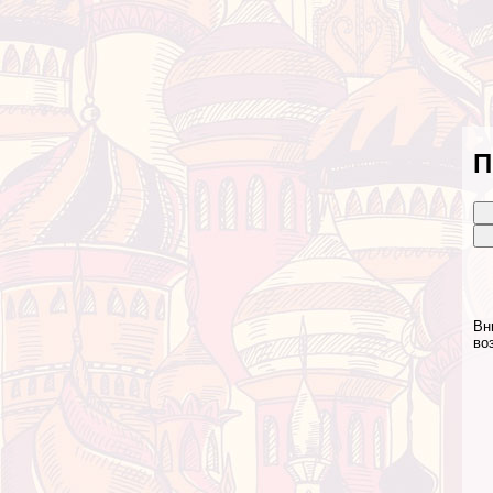
П
Вн
во