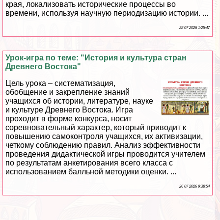
края, локализовать исторические процессы во
времени, используя научную периодизацию истории. ...
28 07 2026 1:25:47
Урок-игра по теме: "История и культура стран
Древнего Востока"
Цель урока – систематизация,
обобщение и закрепление знаний
учащихся об истории, литературе, науке
и культуре Древнего Востока. Игра
проходит в форме конкурса, носит
соревновательный хаpaктер, который приводит к
повышению самоконтроля учащихся, их активизации,
четкому соблюдению правил. Анализ эффективности
проведения дидактической игры проводится учителем
по результатам анкетирования всего класса с
использованием балльной методики оценки. ...
26 07 2026 9:38:54