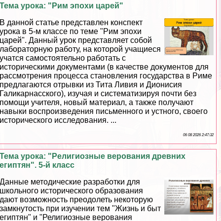
Тема урока: "Рим эпохи царей"
В данной статье представлен конспект
урока в 5-м классе по теме "Рим эпохи
царей". Данный урок представляет собой
лабораторную работу, на которой учащиеся
учатся самостоятельно работать с
историческими документами (в качестве документов для
рассмотрения процесса становления государства в Риме
предлагаются отрывки из Тита Ливия и Дионисия
Галикарнасского), изучая и систематизируя почти без
помощи учителя, новый материал, а также получают
навыки воспроизведения письменного и устного, своего
исторического исследования. ...
06 08 2026 2:47:32
Тема урока: "Религиозные верования древних
египтян". 5-й класс
Данные методические разработки для
школьного исторического образования
дают возможность преодолеть некоторую
замкнутость при изучении тем "Жизнь и быт
египтян" и "Религиозные верования