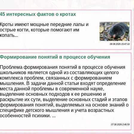
45 интересных фактов о кротах
Кроты имеют мощные передние лапы и
острые когти, которые помогают им
копать...
08 08 2026 15:47:33
Формирование понятий в процессе обучения
Проблема формирования понятий в процессе обучения
школьников является одной из составляющих целого
комплекса проблем, связанных с формированием
мышления. В задачи данной статьи входят определение
места данной проблемы в современной науке,
выделение основных подходов к ее решению и
раскрытие их сути, выделение основных стадий и этапов
формирования понятий, выделяемых на основе знаний о
специфике детского мышления и учета возрастных
особенностей психики. ...
07 08 2026 2:46:59