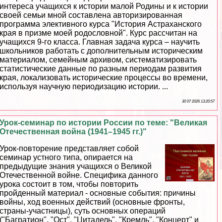
интереса учащихся к истории малой Родины и к истории
своей семьи мной составлена авторизированная
программа элективного курса "История Астpaxaнского
края в призме моей родословной". Курс рассчитан на
учащихся 9-го класса. Главная задача курса – научить
школьников работать с дополнительным историческим
материалом, семейным архивом, систематизировать
статистические данные по разным периодам развития
края, локализовать исторические процессы во времени,
используя научную периодизацию истории. ...
30 07 2026 13:20:57
Урок-семинар по истории России по теме: "Великая
Отечественная война (1941–1945 гг.)"
Урок-повторение представляет собой
семинар устного типа, опирается на
предыдущие знания учащихся о Великой
Отечественной войне. Специфика данного
урока состоит в том, чтобы повторить
пройденный материал - основные события: причины
войны, ход военных действий (основные фронты,
страны-участницы), суть основных операций
("Багратион", "Ост", "Цитадель", "Кремль", "Концерт" и