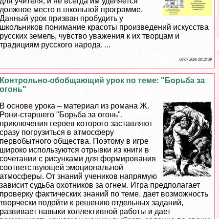
для учителя, и не всегда им уделяется
должное место в школьной программе.
Данный урок призван пробудить у
школьников понимание красоты произведений искусства
русских земель, чувство уважения к их творцам и
традициям русского народа. ...
09 07 2026 20:12:39
Контрольно-обобщающий урок по теме: "Борьба за
огонь"
В основе урока – материал из романа Ж.
Рони-старшего "Борьба за огонь",
приключения героев которого заставляют
сразу погрузиться в атмосферу
первобытного общества. Поэтому в игре
широко используются отрывки из книги в
сочетании с рисунками для формирования
соответствующей эмоциональной
атмосферы. От знаний учеников напрямую
зависит судьба охотников за огнем. Игра предполагает
проверку фактических знаний по теме, дает возможность
творчески подойти к решению отдельных заданий,
развивает навыки коллективной работы и дает