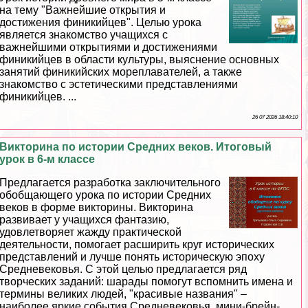
на тему "Важнейшие открытия и
достижения финикийцев". Целью урока
является знакомство учащихся с
важнейшими открытиями и достижениями
финикийцев в области культуры, выяснение основных
занятий финикийских мореплавателей, а также
знакомство с эстетическими представлениями
финикийцев. ...
26 07 2026 18:40:10
Викторина по истории Средних веков. Итоговый
урок в 6-м классе
Предлагается разработка заключительного
обобщающего урока по истории Средних
веков в форме викторины. Викторина
развивает у учащихся фантазию,
удовлетворяет жажду пpaктической
деятельности, помогает расширить круг исторических
представлений и лучше понять историческую эпоху
Средневековья. С этой целью предлагается ряд
творческих заданий: шарады помогут вспомнить имена и
термины великих людей, "красивые названия" –
наиболее яркие события Cредневековья, мини-брейн-