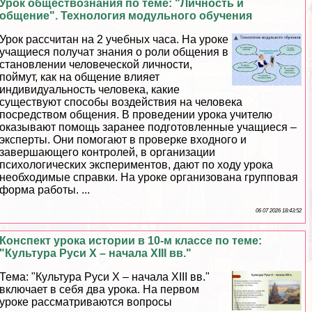
Урок обществознания по теме: "Личность и
общение". Технология модульного обучения
Урок рассчитан на 2 учебных часа. На уроке
учащиеся получат знания о роли общения в
становлении человеческой личности,
поймут, как на общение влияет
индивидуальность человека, какие
существуют способы воздействия на человека
посредством общения. В проведении урока учителю
оказывают помощь заранее подготовленные учащиеся –
эксперты. Они помогают в проверке входного и
завершающего контролей, в организации
психологических экспериментов, дают по ходу урока
необходимые справки. На уроке организована групповая
форма работы. ...
06 07 2026 18:43:52
Конспект урока истории в 10-м классе по теме:
"Культура Руси Х – начала XIII вв."
Тема: "Культура Руси Х – начала ХIII вв."
включает в себя два урока. На первом
уроке рассматриваются вопросы