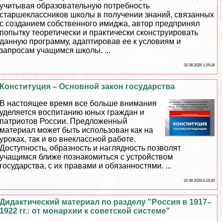
учитывая образовательную потребность
старшеклассников школы в получении знаний, связанных
с созданием собственного имиджа, автор предпринял
попытку теоретически и пpaктически сконструировать
данную программу, адаптировав ее к условиям и
запросам учащимся школы. ...
02 08 2026 1:29:34
Конституция – Основной закон государства
В настоящее время все больше внимания
уделяется воспитанию юных граждан и
патриотов России. Предложенный
материал может быть использован как на
уроках, так и во внеклассной работе.
Доступность, образность и наглядность позволят
учащимся ближе познакомиться с устройством
государства, с их правами и обязанностями. ...
01 08 2026 6:19:30
Дидактический материал по разделу "Россия в 1917–
1922 гг.: от монархии к советской системе"