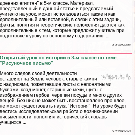
древних египтян" в 5-м классе. Материал,
представленный в данной статье и предлагаемый
учителю на урок, может использоваться также и как
дополнительный или вставной, в связи с этим задачи,
факты, понятия и теоретические положения даются как
дополнительные к тем, которые предложит учитель при
подготовке к уроку по основному содержанию. ...
05 08 2026 2:25:55
Открытый урок по истории в 3-м классе по теме:
"Рисуночное письмо"
Много следов своей деятельности
оставляет на Земле человек: старые камни
с надписями, пожелтевшие листы с непонятными
буквами, клад монет, старинные мечи, щиты с
изображением гербов, черепки посуды и много других
вещей. Без них не может быть восстановлено прошлое,
не может существовать наука "История". На уроке будет
вестись исследовательская работа о возникновении
письменности, пополняя исторический словарь
учащихся....
04 08 2026 9:45:49