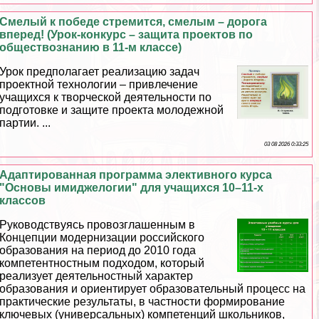
Смелый к победе стремится, смелым – дорога
вперед! (Урок-конкурс – защита проектов по
обществознанию в 11-м классе)
Урок предполагает реализацию задач
проектной технологии – привлечение
учащихся к творческой деятельности по
подготовке и защите проекта молодежной
партии. ...
03 08 2026 0:33:25
Адаптированная программа элективного курса
"Основы имиджелогии" для учащихся 10–11-х
классов
Руководствуясь провозглашенным в
Концепции модернизации российского
образования на период до 2010 года
компетентностным подходом, который
реализует деятельностный хаpaктер
образования и ориентирует образовательный процесс на
пpaктические результаты, в частности формирование
ключевых (универсальных) компетенций школьников,