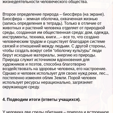
жизнедеятельности человеческого общества.
Второе определение природа – биосфера (на экране).
Биосфера – земная оболочка, охваченная жизнью
(запись определения в тетрадь). Только в отличие от
животных и растений человека отделяет от природной
среды, созданная им общественная среда: дом, одежда,
инструменты, техника, книги…– все то, что создано
человеческим трудом и существует благодаря системе
связей и отношений между людьми. С другой стороны,
чтобы создать вокруг себя “оболочку культуры” люди
берут исходные материалы, энергию из природы.
Природа служит источником вдохновения для
художников и поэтов, способна благотворно
воздействовать на здоровье человека, его настроение.
Однако и человек использует для своих нужд реки, лес..,
постепенно изменяя облик Земли. Порой человек
использует ресурсы нерационально, загрязняет
окружающую среду.
4. Подводим итоги (ответы учащихся).
У человека две среды обитания – природа и встроенное