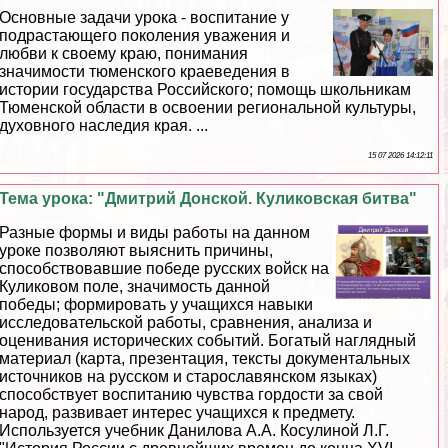
Основные задачи урока - воспитание у
подрастающего поколения уважения и
любви к своему краю, понимания
значимости тюменского краеведения в
истории государства Российского; помощь школьникам
Тюменской области в освоении региональной культуры,
духовного наследия края. ...
15 07 2026 14:12:11
Тема урока: "Дмитрий Донской. Куликовская битва"
Разные формы и виды работы на данном
уроке позволяют выяснить причины,
способствовавшие победе русских войск на
Куликовом поле, значимость данной
победы; формировать у учащихся навыки
исследовательской работы, сравнения, анализа и
оценивания исторических событий. Богатый наглядный
материал (карта, презентация, тексты документальных
источников на русском и старославянском языках)
способствует воспитанию чувства гордости за свой
народ, развивает интерес учащихся к предмету.
Используется учебник Данилова А.А. Косулиной Л.Г.