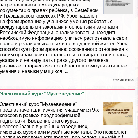
закрепленными в международных
документах о правах ребёнка, в Семейном
и Гражданском кодексах РФ. Урок нацелен
на формирование у учащихся умения работать с
международными законами и основными законами
Российской Федерации, анализировать и находить
необходимую информацию, учиться распознавать свои
права и реализовывать их в повседневной жизни. Урок
способствует формированию осознанного отношения к
своим правам: учит отстаивать и защищать свои права,
уважать и не нарушать права другого человека,
развивает творческие способности и коммуникативные
умения и навыки учащихся. ...
21 07 2026 22:16:40
Элективный курс "Музееведение"
Элективный курс "Музееведение"
предназначен для изучения учащимися 9-х
классов в рамках предпрофильной
подготовки. Введение этого курса
целесообразно в учебных заведениях,
имеющих музеи или музейные комнаты. Это позволяет
наглядно продемонстрировать все аспекты музейной