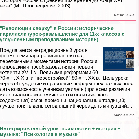
"История России с древнейших времен до конца XVI
века" (М.: Просвещение, 2003). ...
14 07 2026 21:24:26
"Революции сверху" в России: исторические
параллели (урок-размышление для 11-х классов с
углубленным преподаванием истории)
Предлагается нетрадиционный урок в
форме семинара-размышления над
переломными моментами истории России:
петровскими преобразованиями первой
четверти XVIII в., Великими реформами 60–
70-х гг. XIX в. и "перестройкой" 80-х гг. ХХ в.. Цель урока:
через обсуждение и сравнение реформ трех разных эпох
дать возможность ученикам увидеть (при всем различии
их социально-экономического и политического
содержания) связь времен и национальных традиций;
лучше понять день сегодняшний через день минувший....
13 07 2026 11:29:25
Интегрированный урок: психология + история +
музыка: "Психология в музыке"