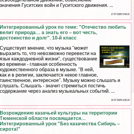
значения Гуситских войн и Гуситского движения. ...
17 07 2026 5:54:31
Интегрированный урок по теме: "Отечество любить
велит природа… а знать его – вот честь,
достоинство и долг". 10-й класс
Существует мнение, что музыка "может
выразить то, что невозможно перевести на
язык каждодневной жизни", существование
во времени - главная особенность
художественного образа в музыке. "В ней,
как и в религии, заключается некое главное,
таинственное, интересное". Музыку можно слышать и
слушать. Слышать - значит стремиться постичь
содержание через анализ музыкальных событий. ...
16 07 2026 4:26:33
Возрождению казачьей культуры на территории
Тюменской области посвящается…
Интегрированный урок "Без казачества Сибирь –
сирота!"