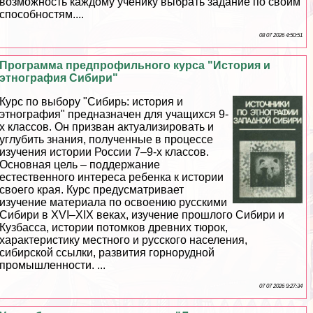
возможность каждому ученику выбрать задание по своим
способностям....
08 07 2026 4:50:51
Программа предпрофильного курса "История и
этнография Сибири"
Курс по выбору "Сибирь: история и
этнография" предназначен для учащихся 9-
х классов. Он призван актуализировать и
углубить знания, полученные в процессе
изучения истории России 7–9-х классов.
Основная цель – поддержание
естественного интереса ребенка к истории
своего края. Курс предусматривает
изучение материала по освоению русскими
Сибири в XVI–XIX веках, изучение прошлого Сибири и
Кузбасса, истории потомков древних тюрок,
хаpaктеристику местного и русского населения,
сибирской ссылки, развития горнорудной
промышленности. ...
07 07 2026 9:27:34