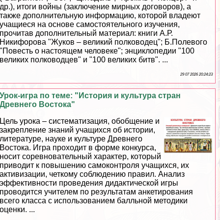
др.), итоги войны (заключение мирных договоров), а
также дополнительную информацию, которой владеют
учащиеся на основе самостоятельного изучения,
прочитав дополнительный материал: книги А.Р.
Никифорова "Жуков – великий полководец"; Б.Полевого
"Повесть о настоящем человеке"; энциклопедии "100
великих полководцев" и "100 великих битв". ...
29 07 2026 20:24:23
Урок-игра по теме: "История и культура стран
Древнего Востока"
Цель урока – систематизация, обобщение и
закрепление знаний учащихся об истории,
литературе, науке и культуре Древнего
Востока. Игра проходит в форме конкурса,
носит соревновательный хаpaктер, который
приводит к повышению самоконтроля учащихся, их
активизации, четкому соблюдению правил. Анализ
эффективности проведения дидактической игры
проводится учителем по результатам анкетирования
всего класса с использованием балльной методики
оценки. ...