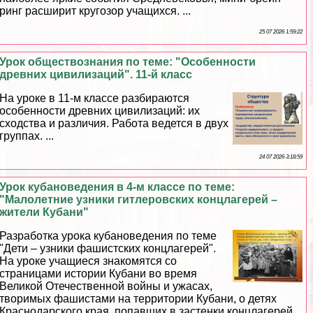
ринг расширит кругозор учащихся. ...
25 07 2026 1:59:22
Урок обществознания по теме: "Особенности
древних цивилизаций". 11-й класс
На уроке в 11-м классе разбираются
особенности древних цивилизаций: их
сходства и различия. Работа ведется в двух
группах. ...
24 07 2026 3:18:59
Урок кубановедения в 4-м классе по теме:
"Малолетние узники гитлеровских концлагерей –
жители Кубани"
Разработка урока кубановедения по теме
"Дети – узники фашистских концлагерей".
На уроке учащиеся знакомятся со
страницами истории Кубани во время
Великой Отечественной войны и ужасах,
творимых фашистами на территории Кубани, о детях
Краснодарского края, попавших в застенки концлагерей