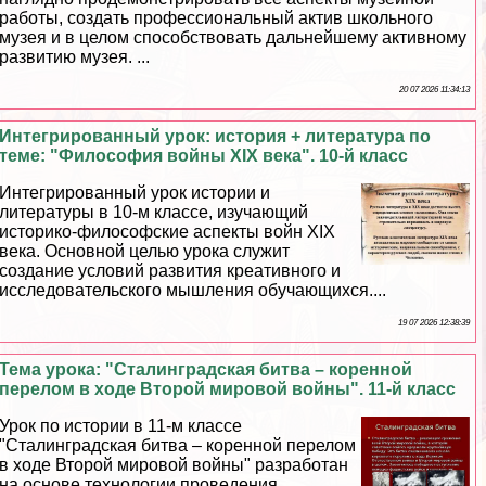
работы, создать профессиональный актив школьного
музея и в целом способствовать дальнейшему активному
развитию музея. ...
20 07 2026 11:34:13
Интегрированный урок: история + литература по
теме: "Философия войны XIX века". 10-й класс
Интегрированный урок истории и
литературы в 10-м классе, изучающий
историко-философские аспекты войн XIX
века. Основной целью урока служит
создание условий развития креативного и
исследовательского мышления обучающихся....
19 07 2026 12:38:39
Тема урока: "Сталинградская битва – коренной
перелом в ходе Второй мировой войны". 11-й класс
Урок по истории в 11-м классе
"Сталинградская битва – коренной перелом
в ходе Второй мировой войны" разработан
на основе технологии проведения