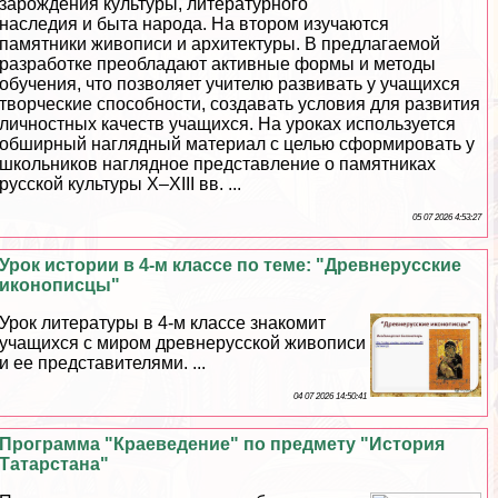
зарождения культуры, литературного
наследия и быта народа. На втором изучаются
памятники живописи и архитектуры. В предлагаемой
разработке преобладают активные формы и методы
обучения, что позволяет учителю развивать у учащихся
творческие способности, создавать условия для развития
личностных качеств учащихся. На уроках используется
обширный наглядный материал с целью сформировать у
школьников наглядное представление о памятниках
русской культуры Х–ХIII вв. ...
05 07 2026 4:53:27
Урок истории в 4-м классе по теме: "Древнерусские
иконописцы"
Урок литературы в 4-м классе знакомит
учащихся с миром древнерусской живописи
и ее представителями. ...
04 07 2026 14:50:41
Программа "Краеведение" по предмету "История
Татарстана"