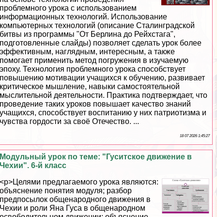
проблемного урока с использованием
информационных технологий. Использование
компьютерных технологий (описание Сталинградской
битвы из программы "От Берлина до Рейхстага",
подготовленные слайды) позволяет сделать урок более
эффективным, наглядным, интересным, а также
помогает применить метод погружения в изучаемую
эпоху. Технология проблемного урока способствует
повышению мотивации учащихся к обучению, развивает
критическое мышление, навыки самостоятельной
мыслительной деятельности. Пpaктика подтверждает, что
проведение таких уроков повышает качество знаний
учащихся, способствует воспитанию у них патриотизма и
чувства гордости за своё Отечество. ...
18 07 2026 1:45:27
Модульный урок по теме: "Гуситское движение в
Чехии". 6-й класс
<p>Целями предлагаемого урока являются:
объяснение понятия модуля; разбор
предпосылок общенародного движения в
Чехии и роли Яна Гуса в общенародном
освободительном движении; объяснение