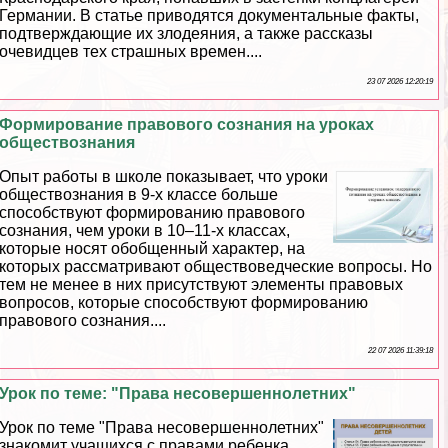
Германии. В статье приводятся документальные факты,
подтверждающие их злодеяния, а также рассказы
очевидцев тех страшных времен....
23 07 2026 12:20:19
Формирование правового сознания на уроках
обществознания
Опыт работы в школе показывает, что уроки
обществознания в 9-х классе больше
способствуют формированию правового
сознания, чем уроки в 10–11-х классах,
которые носят обобщенный хаpaктер, на
которых рассматривают обществоведческие вопросы. Но
тем не менее в них присутствуют элементы правовых
вопросов, которые способствуют формированию
правового сознания....
22 07 2026 11:39:18
Урок по теме: "Права несовершеннолетних"
Урок по теме "Права несовершеннолетних"
знакомит учащихся с правами ребенка,