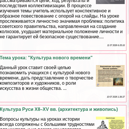
рассматриваются цели, ход, результаты и
последствия коллективизации. В процессе
изучения темы учитель использует конспективное и
образное повествование с опорой на слайды. На уроке
прослеживается личностно значимая проблема: политика
советского правительства, направленная на создание
колхозов, ухудшает материальное положение личности и
не гарантирует ей безопасное существование....
11 07 2026 6:35:33
Тема урока: "Культура нового времени"
Данный урок ставит своей целью
познакомить учащихся с культурой нового
времени, дать представление о творчестве
композиторов и художников, о роли
искусства в жизни общества. ...
10 07 2026 1:36:37
Культура Руси XII–XV вв. (архитектура и живопись)
Вопросы культуры на уроках истории
всегда сопряжены с большими трудностями