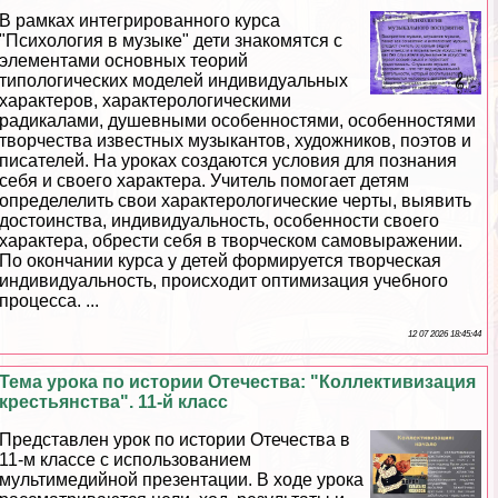
В рамках интегрированного курса
"Психология в музыке" дети знакомятся с
элементами основных теорий
типологических моделей индивидуальных
хаpaктеров, хаpaктерологическими
радикалами, душевными особенностями, особенностями
творчества известных музыкантов, художников, поэтов и
писателей. На уроках создаются условия для познания
себя и своего хаpaктера. Учитель помогает детям
определелить свои хаpaктерологические черты, выявить
достоинства, индивидуальность, особенности своего
хаpaктера, обрести себя в творческом самовыражении.
По окончании курса у детей формируется творческая
индивидуальность, происходит оптимизация учебного
процесса. ...
12 07 2026 18:45:44
Тема урока по истории Отечества: "Коллективизация
крестьянства". 11-й класс
Представлен урок по истории Отечества в
11-м классе с использованием
мультимедийной презентации. В ходе урока