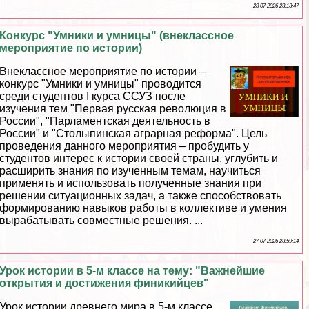
28 07 2026 23:13:47
Конкурс "Умники и умницы" (внеклассное
мероприятие по истории)
Внеклассное мероприятие по истории –
конкурс "Умники и умницы" проводится
среди студентов I курса ССУЗ после
изучения тем "Первая русская революция в
России", "Парламентская деятельность в
России" и "Столыпинская аграрная реформа". Цель
проведения данного мероприятия – пробудить у
студентов интерес к истории своей страны, углубить и
расширить знания по изученным темам, научиться
применять и использовать полученные знания при
решении ситуационных задач, а также способствовать
формированию навыков работы в коллективе и умения
выpaбатывать совместные решения. ...
27 07 2026 23:59:14
Урок истории в 5-м классе на тему: "Важнейшие
открытия и достижения финикийцев"
Урок истории древнего мира в 5-м классе