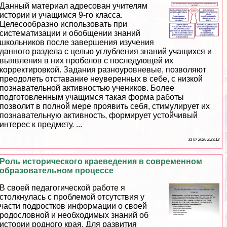
Данный материал адресован учителям
истории и учащимся 9-го класса.
Целесообразно использовать при
систематизации и обобщении знаний
школьников после завершения изучения
данного раздела с целью углубления знаний учащихся и
выявления в них пробелов с последующей их
корректировкой. Задания разноуровневые, позволяют
преодолеть отставание неуверенных в себе, с низкой
познавательной активностью учеников. Более
подготовленным учащимся такая форма работы
позволит в полной мере проявить себя, стимулирует их
познавательную активность, формирует устойчивый
интерес к предмету. ...
31 07 2026 2:23:12
Роль исторического краеведения в современном
образовательном процессе
В своей педагогической работе я
столкнулась с проблемой отсутствия у
части подростков информации о своей
родословной и необходимых знаний об
истории родного края. Для развития