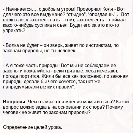
- Начинается…. с добрым утром! Проворчал Коля - Вот
для чего это все выдумано? “стыдно”, “опоздаешь”… Вот
волк в лесу захотел спать – спит, захотел есть – поймал
какого-нибудь суслика и съел. Будет его за это кто-то
упрекать?
- Волка не будет – он зверь, живет по инстинктам, по
законам природы, но ты человек.
- А я тоже часть природы! Вот мы не соблюдаем ее
законы и пожалуйста - реки грязные, леса исчезают,
погода портится. Жили бы все как положено, по законам
природы делали бы чего хочется, так нет же,
напридумывали всяких правил”.
Вопросы:
Чем отличаются мнения мамы и сына? Какой
вопрос можно задать на основании их спора? Почему
человек не живет по законам природы?
Определение целей урока.