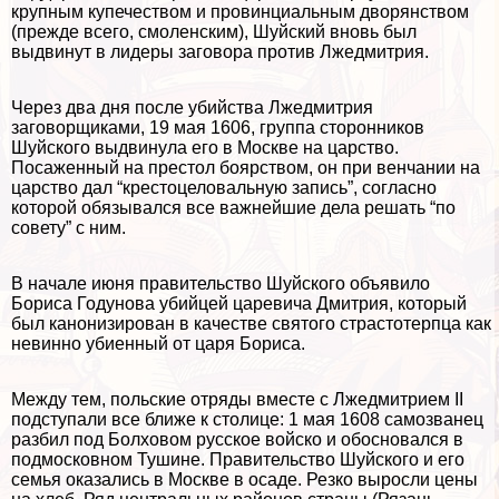
крупным купечеством и провинциальным дворянством
(прежде всего, смоленским), Шуйский вновь был
выдвинут в лидеры заговора против Лжедмитрия.
Через два дня после убийства Лжедмитрия
заговорщиками, 19 мая 1606, группа сторонников
Шуйского выдвинула его в Москве на царство.
Посаженный на престол боярством, он при венчании на
царство дал “крестоцеловальную запись”, согласно
которой обязывался все важнейшие дела решать “по
совету” с ним.
В начале июня правительство Шуйского объявило
Бориса Годунова убийцей царевича Дмитрия, который
был канонизирован в качестве святого страстотерпца как
невинно убиенный от царя Бориса.
Между тем, польские отряды вместе с Лжедмитрием II
подступали все ближе к столице: 1 мая 1608 самозванец
разбил под Болховом русское войско и обосновался в
подмосковном Тушине. Правительство Шуйского и его
семья оказались в Москве в осаде. Резко выросли цены