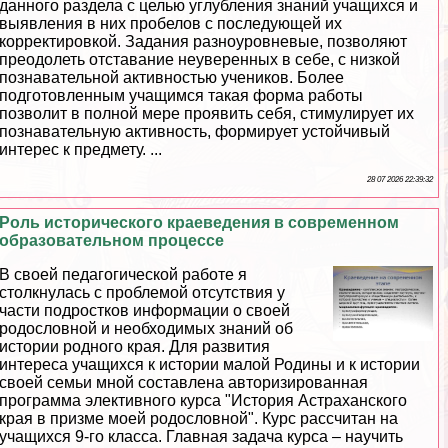
данного раздела с целью углубления знаний учащихся и
выявления в них пробелов с последующей их
корректировкой. Задания разноуровневые, позволяют
преодолеть отставание неуверенных в себе, с низкой
познавательной активностью учеников. Более
подготовленным учащимся такая форма работы
позволит в полной мере проявить себя, стимулирует их
познавательную активность, формирует устойчивый
интерес к предмету. ...
28 07 2026 22:39:32
Роль исторического краеведения в современном
образовательном процессе
В своей педагогической работе я
столкнулась с проблемой отсутствия у
части подростков информации о своей
родословной и необходимых знаний об
истории родного края. Для развития
интереса учащихся к истории малой Родины и к истории
своей семьи мной составлена авторизированная
программа элективного курса "История Астpaxaнского
края в призме моей родословной". Курс рассчитан на
учащихся 9-го класса. Главная задача курса – научить