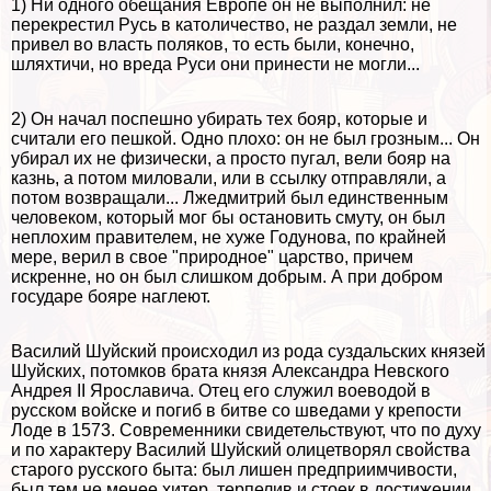
1) Ни одного обещания Европе он не выполнил: не
перекрестил Русь в католичество, не раздал земли, не
привел во власть поляков, то есть были, конечно,
шляхтичи, но вреда Руси они принести не могли...
2) Он начал поспешно убирать тех бояр, которые и
считали его пешкой. Одно плохо: он не был грозным... Он
убирал их не физически, а просто пугал, вели бояр на
казнь, а потом миловали, или в ссылку отправляли, а
потом возвращали... Лжедмитрий был единственным
человеком, который мог бы остановить смуту, он был
неплохим правителем, не хуже Годунова, по крайней
мере, верил в свое "природное" царство, причем
искренне, но он был слишком добрым. А при добром
государе бояре наглеют.
Василий Шуйский происходил из рода суздальских князей
Шуйских, потомков брата князя Александра Невского
Андрея II Ярославича. Отец его служил воеводой в
русском войске и погиб в битве со шведами у крепости
Лоде в 1573. Современники свидетельствуют, что по духу
и по хаpaктеру Василий Шуйский олицетворял свойства
старого русского быта: был лишен предприимчивости,
был тем не менее хитер, терпелив и стоек в достижении