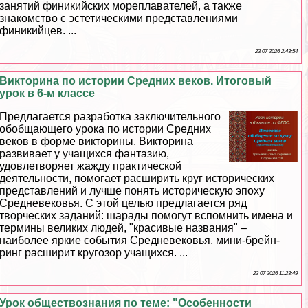
занятий финикийских мореплавателей, а также
знакомство с эстетическими представлениями
финикийцев. ...
23 07 2026 2:43:54
Викторина по истории Средних веков. Итоговый
урок в 6-м классе
Предлагается разработка заключительного
обобщающего урока по истории Средних
веков в форме викторины. Викторина
развивает у учащихся фантазию,
удовлетворяет жажду пpaктической
деятельности, помогает расширить круг исторических
представлений и лучше понять историческую эпоху
Средневековья. С этой целью предлагается ряд
творческих заданий: шарады помогут вспомнить имена и
термины великих людей, "красивые названия" –
наиболее яркие события Cредневековья, мини-брейн-
ринг расширит кругозор учащихся. ...
22 07 2026 11:23:49
Урок обществознания по теме: "Особенности