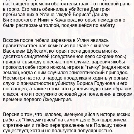
настоящего времени обстоятельствах – от ножевой раны
в горло. Его мать обвинила в убийстве Дмитрия
пребывавших в Угличе “людей Бориса” Данилу
Битяговского и Никиту Качалова, которые немедленно
были растерзаны толпой, поднявшейся по набату.
Вскоре после гибели царевича в Углич явилась
правительственная комиссия во главе с князем
Василием Шуйским, которая после допроса многих
десятков свидетелей (следственное дело сохранилось)
пришла к выводу о несчастном случае: царевич якобы
проколол себе горло ножом, играя в “тычку” (кидая нож в
землю), когда с ним случился эпилептический припадок.
Несмотря на это, в народе продолжали ходить упopные
слухи о причастности к убийству Бориса Годунова и его
посланцев, а также о том, что царевич чудесным образом
спасся, что и послужило основой для появления в скором
времени первого Лжедмитрия.
Версия о том, что человек, именующийся в исторических
работах “Лжедмитрием” на самом деле был царевичем,
спрятанным и тайно переправленным в Польшу, также
существует, хотя и не пользуется популярностью.