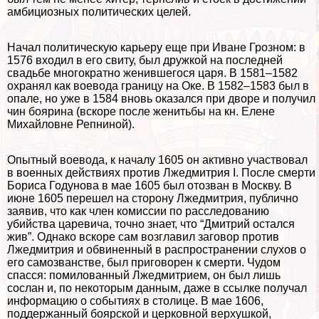
амбициозных политических целей.
Начал политическую карьеру еще при Иване Грозном: в
1576 входил в его свиту, был дружкой на последней
свадьбе многократно женившегося царя. В 1581–1582
охранял как воевода границу на Оке. В 1582–1583 был в
опале, но уже в 1584 вновь оказался при дворе и получил
чин боярина (вскоре после женитьбы на кн. Елене
Михайловне Репниной).
Опытный воевода, к началу 1605 он активно участвовал
в военных действиях против Лжедмитрия I. После cмepти
Бориса Годунова в мае 1605 был отозван в Москву. В
июне 1605 перешел на сторону Лжедмитрия, публично
заявив, что как члeн комиссии по расследованию
убийства царевича, точно знает, что “Дмитрий остался
жив”. Однако вскоре сам возглавил заговор против
Лжедмитрия и обвиненный в распространении слухов о
его самозванстве, был приговорен к cмepти. Чудом
спасся: помилованный Лжедмитрием, он был лишь
сослан и, по некоторым данным, даже в ссылке получал
информацию о событиях в столице. В мае 1606,
поддержанный боярской и церковной верхушкой,