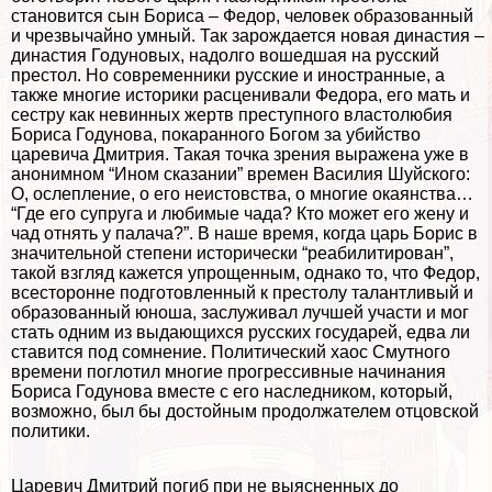
становится сын Бориса – Федор, человек образованный
и чрезвычайно умный. Так зарождается новая династия –
династия Годуновых, надолго вошедшая на русский
престол. Но современники русские и иностранные, а
также многие историки расценивали Федора, его мать и
сестру как невинных жертв преступного властолюбия
Бориса Годунова, покаранного Богом за убийство
царевича Дмитрия. Такая точка зрения выражена уже в
анонимном “Ином сказании” времен Василия Шуйского:
О, ослепление, о его неистовства, о многие окаянства…
“Где его супруга и любимые чада? Кто может его жену и
чад отнять у палача?”. В наше время, когда царь Борис в
значительной степени исторически “реабилитирован”,
такой взгляд кажется упрощенным, однако то, что Федор,
всесторонне подготовленный к престолу талантливый и
образованный юноша, заслуживал лучшей участи и мог
стать одним из выдающихся русских государей, едва ли
ставится под сомнение. Политический хаос Смутного
времени поглотил многие прогрессивные начинания
Бориса Годунова вместе с его наследником, который,
возможно, был бы достойным продолжателем отцовской
политики.
Царевич Дмитрий погиб при не выясненных до