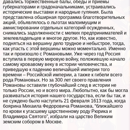
давались торжественные балы, обеды и приемы
губернаторами и градоначальниками, устраивались
исторические выставки и народные гуляния. Была
представлена обширная программа благотворительных
акций, объявлялось о льготах малоимущим и
амнистировании отдельных категорий осужденных,
снимались задолженности с мелких предпринимателей и
землевладельцев и многое другое. Но, как известно,
подняться на вершину дело трудное и небыстрое, тогда,
как упасть с этой вершины можно моментально. Именно
так и произошло с Романовыми. Уже через год Россия
вступила в первую мировую войну, положившую начало
самому кровавому веку в истории человечества, и
приведшую к падению величайшей империи того
времени – Российской империи, а также к гибели всего
рода Романовых. Но за 300 лет своего правления
Романовы оставили глубочайший след в истории не
только России, но и всего мира. Любопытно, как бы могла
развиваться история нашего государства, если бы так, и
не суждено было наступить 21 февраля 1613 года, когда
боярина Михаила Федоровича Романова, “ближайшего
по крови к угасшему царственному роду Рюрика и
Владимира Святого”, избрали на царство Великим
земским собором в Москве.