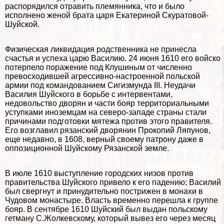
распорядился отравить племянника, что и было
исполнено женой брата царя Екатериной Скуратовой-
Шуйской.
Физическая ликвидация родственника не принесла
счастья и успеха царю Василию. 24 июня 1610 его войско
потерпело поражение под Клушиным от численно
превосходившей агрессивно-настроенной польской
армии под комaндованием Сигизмунда III. Неудачи
Василия Шуйского в борьбе с интервентами,
недовольство дворян и части бояр территориальными
уступками иноземцам на северо-западе страны стали
причинами подготовки мятежа против этого правителя.
Его возглавил рязанский дворянин Прокопий Ляпунов,
еще недавно, в 1608, верный своему патрону даже в
оппозиционной Шуйскому Рязанской земле.
В июле 1610 выступление городских низов против
правительства Шуйского привело к его падению; Василий
был свергнут и принудительно пострижен в монахи в
Чудовом монастыре. Власть временно перешла к группе
бояр. В сентябре 1610 Шуйский был выдан польскому
гетману С.Жолкевскому, который вывез его через месяц