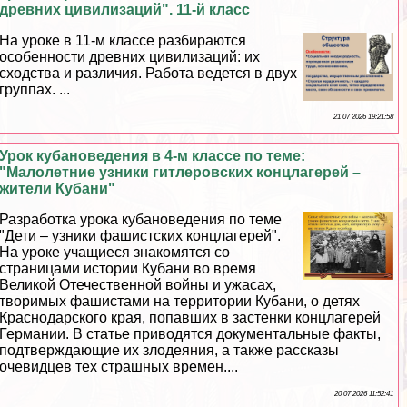
древних цивилизаций". 11-й класс
На уроке в 11-м классе разбираются
особенности древних цивилизаций: их
сходства и различия. Работа ведется в двух
группах. ...
21 07 2026 19:21:58
Урок кубановедения в 4-м классе по теме:
"Малолетние узники гитлеровских концлагерей –
жители Кубани"
Разработка урока кубановедения по теме
"Дети – узники фашистских концлагерей".
На уроке учащиеся знакомятся со
страницами истории Кубани во время
Великой Отечественной войны и ужасах,
творимых фашистами на территории Кубани, о детях
Краснодарского края, попавших в застенки концлагерей
Германии. В статье приводятся документальные факты,
подтверждающие их злодеяния, а также рассказы
очевидцев тех страшных времен....
20 07 2026 11:52:41