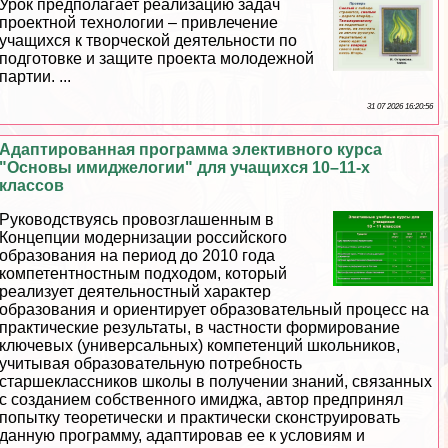
Урок предполагает реализацию задач
проектной технологии – привлечение
учащихся к творческой деятельности по
подготовке и защите проекта молодежной
партии. ...
31 07 2026 16:20:56
Адаптированная программа элективного курса
"Основы имиджелогии" для учащихся 10–11-х
классов
Руководствуясь провозглашенным в
Концепции модернизации российского
образования на период до 2010 года
компетентностным подходом, который
реализует деятельностный хаpaктер
образования и ориентирует образовательный процесс на
пpaктические результаты, в частности формирование
ключевых (универсальных) компетенций школьников,
учитывая образовательную потребность
старшеклассников школы в получении знаний, связанных
с созданием собственного имиджа, автор предпринял
попытку теоретически и пpaктически сконструировать
данную программу, адаптировав ее к условиям и