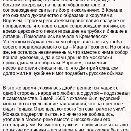
богатом ожерелье, на пышно убранном коне, в
сопровождении свиты из бояр и окольничих. В Кремле
его ожидало духовенство с образами и хоругвями.
Впрочем, строгим ревнителям православия сразу же не
понравилось, что нового царя сопровождали поляки, во
время церковного пения игравшие на трубах и бившие в
литавры. Помолившись вначале в Кремлевских
Успенском и Архангельском соборе, лил слезы у гроба
своего предполагаемого отца – Ивана Грозного. Но опять
же, не осталось незамеченным, что вместе с ним в собор
вошли чужеземцы, да и сам царь не по-московски
прикладывался к образам. Впрочем, эти мелкие
несоответствия списали на то, что Дмитрий слишком
долго жил на чужбине и мог подзабыть русские обычаи.
В это же время сложилась двойственная ситуация: с
одной стороны, народ его любил, а с другой – подозревал
в самозванстве. Зимой 1605 г. схвачен был чудовский
монах, во всеуслышание заявлявший, что на престоле
сидит Гришка Отрепьев, которого “он сам грамоте учил”.
Монаха подвергли пытке, но ничего не добившись,
утопили в Москве-реке вместе с несколькими его
сотоварищами. Возможно, ту же историю иначе излагают
польские источники – если верить им, подкуплен был кто-