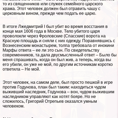
то из священников или служек семейного царского
храма. Этот человек должен был отравить чашу с
церковным вином, прежде чем подать ее царю.
В итоге Лжедмитрий I был убит во время восстания в
конце мая 1606 года в Москве. Тело убитого царя
проволокли через Фроловские (Спасские) ворота на
Красную площадь и сняли с них одежду. Поравнявшись с
Вознесенским монастырем, толпа требовала от инокини
Марфы ответа – ее ли это сын. По свидетельству
современников, та дала двусмысленный ответ – Было бы
меня спрашивать, когда он был жив, а теперь, когда вы
его убили, он уже не мой, по другим источникам коротко
ответила – Не мой.
Этот человек, на самом деле, был просто пешкой в игре
против Годунова, план был таким: находиться чудом
выживший наследник, Годунова – вон, чудом выжившим
наследником управляют как хотят бояре. Но не
сложилось, Григорий Отрепьев оказался умным
человеком.