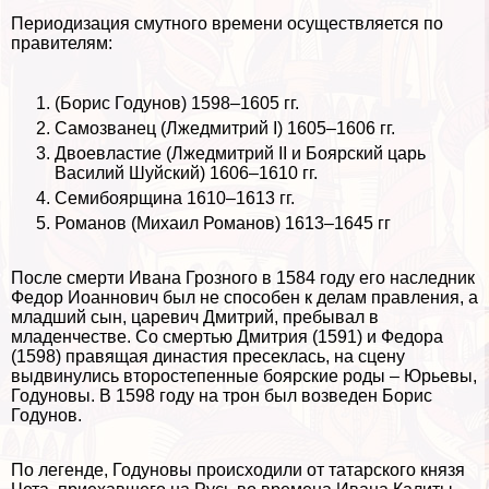
Периодизация смутного времени осуществляется по
правителям:
(Борис Годунов) 1598–1605 гг.
Самозванец (Лжедмитрий I) 1605–1606 гг.
Двоевластие (Лжедмитрий II и Боярский царь
Василий Шуйский) 1606–1610 гг.
Семибоярщина 1610–1613 гг.
Романов (Михаил Романов) 1613–1645 гг
После cмepти Ивана Грозного в 1584 году его наследник
Федор Иоаннович был не способен к делам правления, а
младший сын, царевич Дмитрий, пребывал в
младенчестве. Со cмepтью Дмитрия (1591) и Федора
(1598) правящая династия пресеклась, на сцену
выдвинулись второстепенные боярские роды – Юрьевы,
Годуновы. В 1598 году на трон был возведен Борис
Годунов.
По легенде, Годуновы происходили от татарского князя