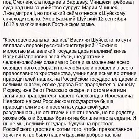
под Смоленск, а позднее в Варшаву. Мнишеки требовал
суда над ним за убийство супруга Марии Мнишек –
Лжедмитрия I, но польский сейм отнесся к Шуйскому
снисходительно. Умер Василий Шуйский 12 сентября
1612 в заключении в Гостынском замке.
“Крестоцеловальная запись” Василия Шуйского по сути
являлась первой русской конституцией: “Божиею
милостью мы, великий государь царь и великий князь
Василий Иванович всея Руси, щедротами и
человеколюбием славимаго Бога и за молением всего
освященного собора, и по челобитью и прошению всего
православного христианства, учинилися есьмя во отчине
прародителей наших, на Российском государстве царем и
великим князем, егоже дарова Бог прародителю нашему
Рюрику, иже бе от Римскаго кесаря, и потом многими
леты и до прародителя нашего Александра Ярославича
Невского на сем Российском государстве быша
прародители мои, и посем на суздалской удел
разделишась, не отнятием и не от неволи, но по родству,
якоже обыкли болшая братия на болшие места седати. И
ныне мы, великий государь, будучи на престоле
Российского царствия, хотим того, чтобы православное
християнство было нашим царским доброопасным