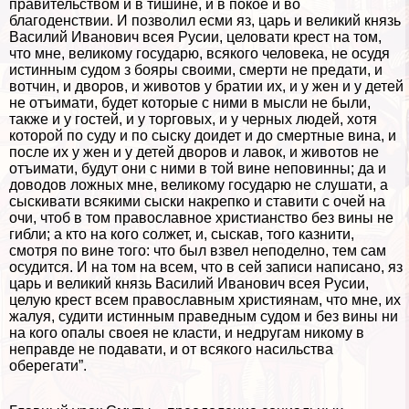
правительством и в тишине, и в покое и во
благоденствии. И позволил есми яз, царь и великий князь
Василий Иванович всея Русии, целовати крест на том,
что мне, великому государю, всякого человека, не осудя
истинным судом з бояры своими, cмepти не предати, и
вотчин, и дворов, и животов у братии их, и у жен и у детей
не отъимати, будет которые с ними в мысли не были,
также и у гостей, и у торговых, и у черных людей, хотя
которой по суду и по сыску доидет и до cмepтные вина, и
после их у жен и у детей дворов и лавок, и животов не
отъимати, будут они с ними в той вине неповинны; да и
доводов ложных мне, великому государю не слушати, а
сыскивати всякими сыски накрепко и ставити с очей на
очи, чтоб в том православное христианство без вины не
гибли; а кто на кого солжет, и, сыскав, того казнити,
смотря по вине того: что был взвел неподелно, тем сам
осудится. И на том на всем, что в сей записи написано, яз
царь и великий князь Василий Иванович всея Русии,
целую крест всем православным християнам, что мне, их
жалуя, судити истинным праведным судом и без вины ни
на кого опалы своея не класти, и недругам никому в
неправде не подавати, и от всякого насильства
оберегати”.