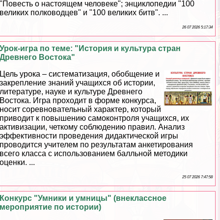
"Повесть о настоящем человеке"; энциклопедии "100
великих полководцев" и "100 великих битв". ...
26 07 2026 5:17:34
Урок-игра по теме: "История и культура стран
Древнего Востока"
Цель урока – систематизация, обобщение и
закрепление знаний учащихся об истории,
литературе, науке и культуре Древнего
Востока. Игра проходит в форме конкурса,
носит соревновательный хаpaктер, который
приводит к повышению самоконтроля учащихся, их
активизации, четкому соблюдению правил. Анализ
эффективности проведения дидактической игры
проводится учителем по результатам анкетирования
всего класса с использованием балльной методики
оценки. ...
25 07 2026 7:47:58
Конкурс "Умники и умницы" (внеклассное
мероприятие по истории)