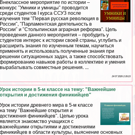
Внеклассное мероприятие по истории –
конкурс "Умники и умницы" проводится
среди студентов I курса ССУЗ после
изучения тем "Первая русская революция в
России", "Парламентская деятельность в
России" и "Столыпинская аграрная реформа". Цель
проведения данного мероприятия – пробудить у
студентов интерес к истории своей страны, углубить и
расширить знания по изученным темам, научиться
применять и использовать полученные знания при
решении ситуационных задач, а также способствовать
формированию навыков работы в коллективе и умения
выpaбатывать совместные решения. ...
24 07 2026 2:39:23
Урок истории в 5-м классе на тему: "Важнейшие
открытия и достижения финикийцев"
Урок истории древнего мира в 5-м классе
на тему "Важнейшие открытия и
достижения финикийцев". Целью урока
является знакомство учащихся с
важнейшими открытиями и достижениями
финикийцев в области культуры, выяснение основных