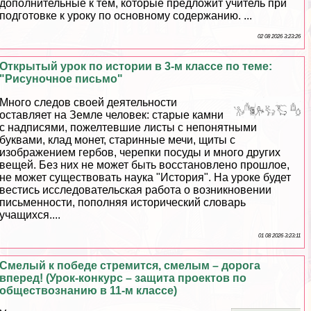
дополнительные к тем, которые предложит учитель при
подготовке к уроку по основному содержанию. ...
02 08 2026 3:23:26
Открытый урок по истории в 3-м классе по теме:
"Рисуночное письмо"
Много следов своей деятельности
оставляет на Земле человек: старые камни
с надписями, пожелтевшие листы с непонятными
буквами, клад монет, старинные мечи, щиты с
изображением гербов, черепки посуды и много других
вещей. Без них не может быть восстановлено прошлое,
не может существовать наука "История". На уроке будет
вестись исследовательская работа о возникновении
письменности, пополняя исторический словарь
учащихся....
01 08 2026 3:23:11
Смелый к победе стремится, смелым – дорога
вперед! (Урок-конкурс – защита проектов по
обществознанию в 11-м классе)