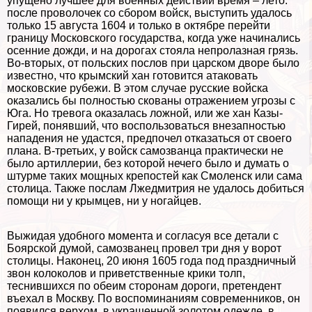
упущено лучшее для военных действий время – лето:
после проволочек со сбором войск, выступить удалось
только 15 августа 1604 и только в октябре перейти
границу Московского государства, когда уже начинались
осенние дожди, и на дорогах стояла непролазная грязь.
Во-вторых, от польских послов при царском дворе было
известно, что крымский хан готовится атаковать
московские рубежи. В этом случае русские войска
оказались бы полностью скованы отражением угрозы с
Юга. Но тревога оказалась ложной, или же хан Казы-
Гирей, понявший, что воспользоваться внезапностью
нападения не удастся, предпочел отказаться от своего
плана. В-третьих, у войск самозванца пpaктически не
было артиллерии, без которой нечего было и думать о
штурме таких мощных крепостей как Смоленск или сама
столица. Также послам Лжедмитрия не удалось добиться
помощи ни у крымцев, ни у ногайцев.
Выжидая удобного момента и согласуя все детали с
Боярской думой, самозванец провел три дня у ворот
столицы. Наконец, 20 июня 1605 года под праздничный
звон колоколов и приветственные крики толп,
теснившихся по обеим сторонам дороги, претендент
въехал в Москву. По воспоминаниям современников, он
появился верхом, в украшенной золотом одежде, в