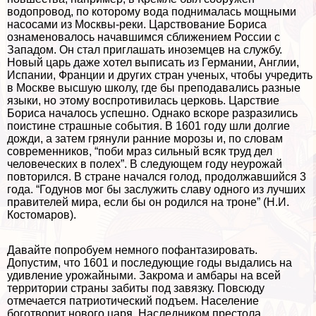
водопровод, по которому вода поднималась мощными
насосами из Москвы-реки. Царствование Бориса
ознаменовалось начавшимся сближением России с
Западом. Он стал приглашать иноземцев на службу.
Новый царь даже хотел выписать из Германии, Англии,
Испании, Франции и других стран ученых, чтобы учредить
в Москве высшую школу, где бы преподавались разные
языки, но этому воспротивилась церковь. Царствие
Бориса началось успешно. Однако вскоре разразились
поистине страшные события. В 1601 году шли долгие
дожди, а затем грянули ранние морозы и, по словам
современников, “поби мраз сильный всяк труд дел
человеческих в полех”. В следующем году неурожай
повторился. В стране начался голод, продолжавшийся 3
года. “Годунов мог бы заслужить славу одного из лучших
правителей мира, если бы он родился на троне” (Н.И.
Костомаров).
Давайте попробуем немного пофантазировать.
Допустим, что 1601 и последующие годы выдались на
удивление урожайными. Закрома и амбары на всей
территории страны забиты под завязку. Повсюду
отмечается патриотический подъем. Население
боготворит нового царя. Наследником престола