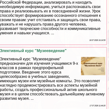
Российской Федерации, анализировать и находить
необходимую информацию, учиться распознавать свои
права и реализовывать их в повседневной жизни. Урок
способствует формированию осознанного отношения к
своим правам: учит отстаивать и защищать свои права,
уважать и не нарушать права другого человека,
развивает творческие способности и коммуникативные
умения и навыки учащихся. ...
18 07 2026 16:14:59
Элективный курс "Музееведение"
Элективный курс "Музееведение"
предназначен для изучения учащимися 9-х
классов в рамках предпрофильной
подготовки. Введение этого курса
целесообразно в учебных заведениях,
имеющих музеи или музейные комнаты. Это позволяет
наглядно продемонстрировать все аспекты музейной
работы, создать профессиональный актив школьного
музея и в целом способствовать дальнейшему активному
развитию музея. ...
17 07 2026 11:44:20