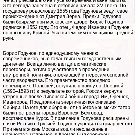
Чета, приехавшего на Русь во времена Ивана Калиты.
Эта легенда занесена в летописи начала XVII века. По
государеву родословцу 1555 года Годуновы ведут свое
происхождение от Дмитрия Зерна. Предки Годунова
были боярами при московском дворе. Борис Годунов
родился в 1552 году. Его отец, Федор Иванович Годунов
по прозвищу Кривой, был вяземским помещиком средней
руки.
Борис Годунов, по единодушному мнению
современников, был талантливым государственным
деятелем. Всегда лично вел дипломатические
переговоры, активно участвовал в проведении
внутренней политики, отвечавшей интересам основной
части дворянства. Его правительство продлило
перемирие с Польшей, вступило в войну со Швецией
(1590–1593 гг) в результате которой, Россия вернула
утерянные после Ливонской войны города Ям, Орешек,
Ивангород. Предпринята энергичная колонизация
Сибири. На юге для обороны от набегов крымских татар
были построены города Воронеж, Белгород,
восстановлен Курск. В правление Годунова расширены
связи России с Грузией. Годунов учредил патриаршество.
При нем в жизнь Москвы вошли неслыханные
новшества, например, в Кремле был сооружен