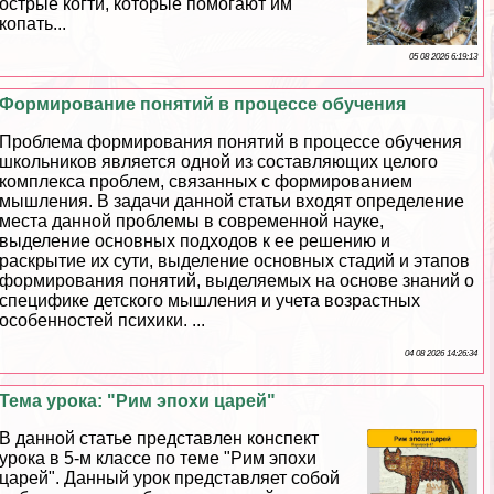
острые когти, которые помогают им
копать...
05 08 2026 6:19:13
Формирование понятий в процессе обучения
Проблема формирования понятий в процессе обучения
школьников является одной из составляющих целого
комплекса проблем, связанных с формированием
мышления. В задачи данной статьи входят определение
места данной проблемы в современной науке,
выделение основных подходов к ее решению и
раскрытие их сути, выделение основных стадий и этапов
формирования понятий, выделяемых на основе знаний о
специфике детского мышления и учета возрастных
особенностей психики. ...
04 08 2026 14:26:34
Тема урока: "Рим эпохи царей"
В данной статье представлен конспект
урока в 5-м классе по теме "Рим эпохи
царей". Данный урок представляет собой