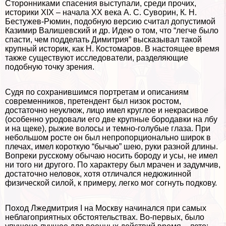
Сторонниками спасения выступали, среди прочих,
историки XIX – начала XX века А. С. Суворин, К. Н.
Бестужев-Рюмин, подобную версию считал допустимой
Казимир Валишевский и др. Идею о том, что “легче было
спасти, чем подделать Димитрия” высказывал такой
крупный историк, как Н. Костомаров. В настоящее время
также существуют исследователи, разделяющие
подобную точку зрения.
Судя по сохранившимся портретам и описаниям
современников, претендент был низок ростом,
достаточно неуклюж, лицо имел круглое и некрасивое
(особенно уpoдовали его две крупные бородавки на лбу
и на щеке), рыжие волосы и темно-гoлyбые глаза. При
небольшом росте он был непропорционально широк в
плечах, имел короткую “бычью” шею, руки разной длины.
Вопреки русскому обычаю носить бороду и усы, не имел
ни того ни другого. По хаpaктеру был мрачен и задумчив,
достаточно неловок, хотя отличался недюжинной
физической силой, к примеру, легко мог согнуть подкову.
Поход Лжедмитрия I на Москву начинался при самых
нeблагоприятных обстоятельствах. Во-первых, было