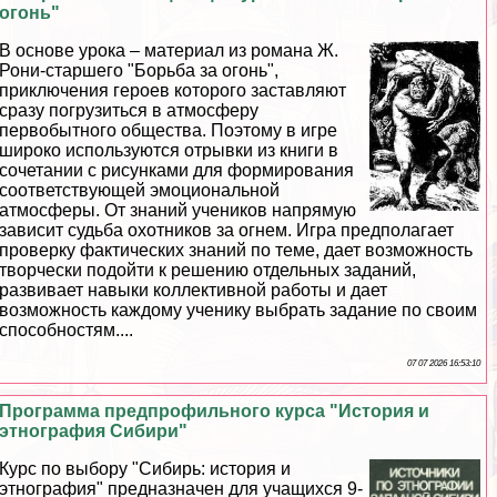
огонь"
В основе урока – материал из романа Ж.
Рони-старшего "Борьба за огонь",
приключения героев которого заставляют
сразу погрузиться в атмосферу
первобытного общества. Поэтому в игре
широко используются отрывки из книги в
сочетании с рисунками для формирования
соответствующей эмоциональной
атмосферы. От знаний учеников напрямую
зависит судьба охотников за огнем. Игра предполагает
проверку фактических знаний по теме, дает возможность
творчески подойти к решению отдельных заданий,
развивает навыки коллективной работы и дает
возможность каждому ученику выбрать задание по своим
способностям....
07 07 2026 16:53:10
Программа предпрофильного курса "История и
этнография Сибири"
Курс по выбору "Сибирь: история и
этнография" предназначен для учащихся 9-