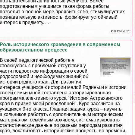
познавательной активностью учеников. Более
подготовленным учащимся такая форма работы
позволит в полной мере проявить себя, стимулирует их
познавательную активность, формирует устойчивый
интерес к предмету. ...
30 07 2026 14:13:51
Роль исторического краеведения в современном
образовательном процессе
В своей педагогической работе я
столкнулась с проблемой отсутствия у
части подростков информации о своей
родословной и необходимых знаний об
истории родного края. Для развития
интереса учащихся к истории малой Родины и к истории
своей семьи мной составлена авторизированная
программа элективного курса "История Астpaxaнского
края в призме моей родословной". Курс рассчитан на
учащихся 9-го класса. Главная задача курса – научить
школьников работать с дополнительным историческим
материалом, семейным архивом, систематизировать
статистические данные по разным периодам развития
края, локализовать исторические процессы во времени,