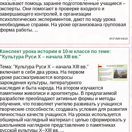
оказывают помощь заранее подготовленные учащиеся –
эксперты. Они помогают в проверке входного и
завершающего контролей, в организации
психологических экспериментов, дают по ходу урока
необходимые справки. На уроке организована групповая
форма работы. ...
05 07 2026 9:42:22
Конспект урока истории в 10-м классе по теме:
"Культура Руси Х – начала XIII вв."
Тема: "Культура Руси Х – начала ХIII вв."
включает в себя два урока. На первом
уроке рассматриваются вопросы
зарождения культуры, литературного
наследия и быта народа. На втором изучаются
памятники живописи и архитектуры. В предлагаемой
разработке преобладают активные формы и методы
обучения, что позволяет учителю развивать у учащихся
творческие способности, создавать условия для развития
личностных качеств учащихся. На уроках используется
обширный наглядный материал с целью сформировать у
школьников наглядное представление о памятниках
русской культуры Х–ХIII вв. ...