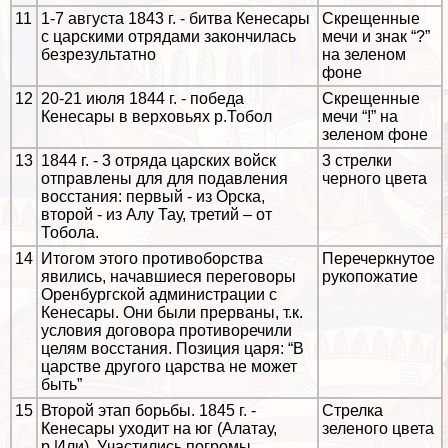
11
1-7 августа 1843 г. - битва Кенесары
Скрещенные
с царскими отрядами закончилась
мечи и знак “?”
безрезультатно
на зеленом
фоне
12
20-21 июля 1844 г. - победа
Скрещенные
Кенесары в верховьях р.Тобол
мечи “!” на
зеленом фоне
13
1844 г. - 3 отряда царских войск
3 стрелки
отправлены для для подавления
черного цвета
восстания: первый - из Орска,
второй - из Алу Тау, третий – от
Тобола.
14
Итогом этого противоборства
Перечеркнутое
явились, начавшиеся переговоры
рукопожатие
Оренбургской администрации с
Кенесары. Они были прерваны, т.к.
условия договора противоречили
целям восстания. Позиция царя: “В
царстве другого царства не может
быть”
15
Второй этап борьбы. 1845 г. -
Стрелка
Кенесары уходит на юг (Алатау,
зеленого цвета
р.Или). Участились погромы,