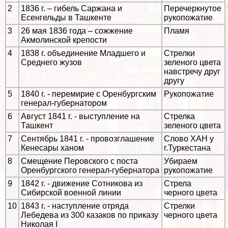
2
1836 г. – гибель Саржана и
Перечеркнутое
Есенгельды в Ташкенте
рукопожатие
3
26 мая 1836 года – сожжение
Пламя
Акмолинской крепости
4
1838 г. объединение Младшего и
Стрелки
Среднего жузов
зеленого цвета
навстречу друг
другу
5
1840 г. - перемирие с Оренбургским
Рукопожатие
генерал-губернатором
6
Август 1841 г. - выступление на
Стрелка
Ташкент
зеленого цвета
7
Сентябрь 1841 г. - провозглашение
Слово ХАН у
Кенесары ханом
г.Туркестана
8
Смещение Перовского с поста
Убираем
Оренбургского генерал-губернатора
рукопожатие
9
1842 г. - движение Сотникова из
Стрела
Сибирской военной линии
черного цвета
10
1843 г. - наступление отряда
Стрелки
Лебедева из 300 казаков по приказу
черного цвета
Николая I