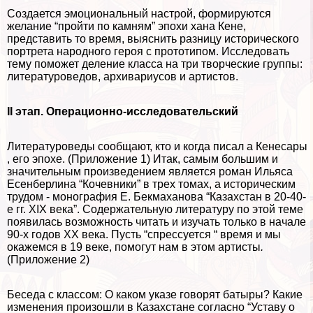
Создается эмоциональный настрой, формируются
желание “пройти по камням” эпохи хана Кене,
представить то время, выяснить разницу исторического
портрета народного героя с прототипом. Исследовать
тему поможет деление класса на три творческие группы:
литературоведов, архивариусов и артистов.
II этап. Операционно-исследовательский
Литературоведы сообщают, кто и когда писал а Кенесары
, его эпохе. (Приложение 1) Итак, самым большим и
значительным произведением является роман Ильяса
Есенберлина “Кочевники” в трех томах, а историческим
трудом - монография Е. Бекмаханова “Казахстан в 20-40-
е гг. XIX века”. Содержательную литературу по этой теме
появилась возможность читать и изучать только в начале
90-х годов ХХ века. Пусть “спрессуется “ время и мы
окажемся в 19 веке, помогут нам в этом артисты
.
(Приложение 2)
Беседа с классом: О каком указе говорят батыры? Какие
изменения произошли в Казахстане согласно “Уставу о