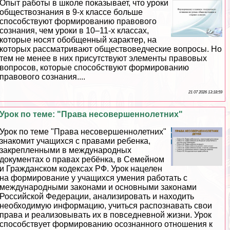
Опыт работы в школе показывает, что уроки
обществознания в 9-х классе больше
способствуют формированию правового
сознания, чем уроки в 10–11-х классах,
которые носят обобщенный хаpaктер, на
которых рассматривают обществоведческие вопросы. Но
тем не менее в них присутствуют элементы правовых
вопросов, которые способствуют формированию
правового сознания....
21 07 2026 13:18:59
Урок по теме: "Права несовершеннолетних"
Урок по теме "Права несовершеннолетних"
знакомит учащихся с правами ребенка,
закрепленными в международных
документах о правах ребёнка, в Семейном
и Гражданском кодексах РФ. Урок нацелен
на формирование у учащихся умения работать с
международными законами и основными законами
Российской Федерации, анализировать и находить
необходимую информацию, учиться распознавать свои
права и реализовывать их в повседневной жизни. Урок
способствует формированию осознанного отношения к