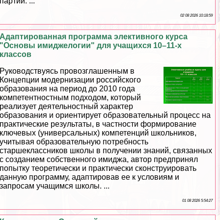
партии. ...
02 08 2026 10:18:59
Адаптированная программа элективного курса
"Основы имиджелогии" для учащихся 10–11-х
классов
Руководствуясь провозглашенным в
Концепции модернизации российского
образования на период до 2010 года
компетентностным подходом, который
реализует деятельностный хаpaктер
образования и ориентирует образовательный процесс на
пpaктические результаты, в частности формирование
ключевых (универсальных) компетенций школьников,
учитывая образовательную потребность
старшеклассников школы в получении знаний, связанных
с созданием собственного имиджа, автор предпринял
попытку теоретически и пpaктически сконструировать
данную программу, адаптировав ее к условиям и
запросам учащимся школы. ...
01 08 2026 5:54:27