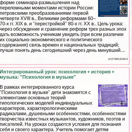
форме семинара-размышления над
переломными моментами истории России:
петровскими преобразованиями первой
четверти XVIII в., Великими реформами 60–
70-х гг. XIX в. и "перестройкой" 80-х гг. ХХ в.. Цель урока:
через обсуждение и сравнение реформ трех разных эпох
дать возможность ученикам увидеть (при всем различии
их социально-экономического и политического
содержания) связь времен и национальных традиций;
лучше понять день сегодняшний через день минувший....
12 07 2026 22:44:13
Интегрированный урок: психология + история +
музыка: "Психология в музыке"
В рамках интегрированного курса
"Психология в музыке" дети знакомятся с
элементами основных теорий
типологических моделей индивидуальных
хаpaктеров, хаpaктерологическими
радикалами, душевными особенностями, особенностями
творчества известных музыкантов, художников, поэтов и
писателей. На уроках создаются условия для познания
себя и своего хаpaктера. Учитель помогает детям