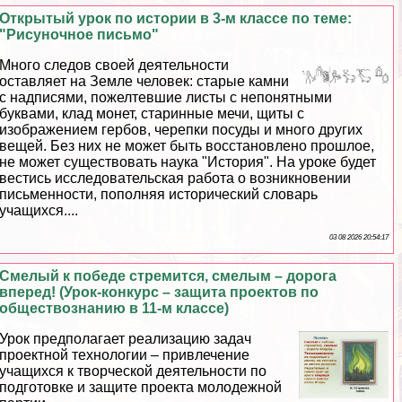
Открытый урок по истории в 3-м классе по теме:
"Рисуночное письмо"
Много следов своей деятельности
оставляет на Земле человек: старые камни
с надписями, пожелтевшие листы с непонятными
буквами, клад монет, старинные мечи, щиты с
изображением гербов, черепки посуды и много других
вещей. Без них не может быть восстановлено прошлое,
не может существовать наука "История". На уроке будет
вестись исследовательская работа о возникновении
письменности, пополняя исторический словарь
учащихся....
03 08 2026 20:54:17
Смелый к победе стремится, смелым – дорога
вперед! (Урок-конкурс – защита проектов по
обществознанию в 11-м классе)
Урок предполагает реализацию задач
проектной технологии – привлечение
учащихся к творческой деятельности по
подготовке и защите проекта молодежной