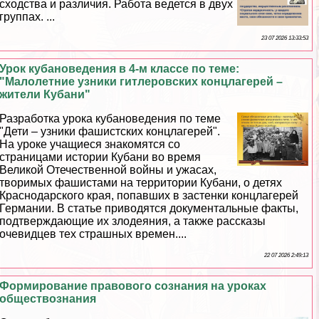
сходства и различия. Работа ведется в двух
группах. ...
23 07 2026 13:33:53
Урок кубановедения в 4-м классе по теме:
"Малолетние узники гитлеровских концлагерей –
жители Кубани"
Разработка урока кубановедения по теме
"Дети – узники фашистских концлагерей".
На уроке учащиеся знакомятся со
страницами истории Кубани во время
Великой Отечественной войны и ужасах,
творимых фашистами на территории Кубани, о детях
Краснодарского края, попавших в застенки концлагерей
Германии. В статье приводятся документальные факты,
подтверждающие их злодеяния, а также рассказы
очевидцев тех страшных времен....
22 07 2026 2:49:13
Формирование правового сознания на уроках
обществознания