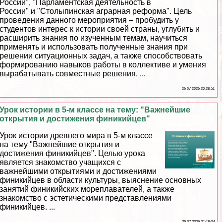
России", "Парламентская деятельность в
России" и "Столыпинская аграрная реформа". Цель
проведения данного мероприятия – пробудить у
студентов интерес к истории своей страны, углубить и
расширить знания по изученным темам, научиться
применять и использовать полученные знания при
решении ситуационных задач, а также способствовать
формированию навыков работы в коллективе и умения
выpaбатывать совместные решения. ...
26 07 2026 20:28:51
Урок истории в 5-м классе на тему: "Важнейшие
открытия и достижения финикийцев"
Урок истории древнего мира в 5-м классе
на тему "Важнейшие открытия и
достижения финикийцев". Целью урока
является знакомство учащихся с
важнейшими открытиями и достижениями
финикийцев в области культуры, выяснение основных
занятий финикийских мореплавателей, а также
знакомство с эстетическими представлениями
финикийцев. ...
25 07 2026 21:18:24