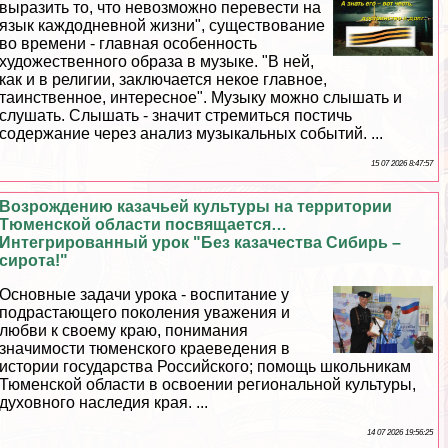
выразить то, что невозможно перевести на
язык каждодневной жизни", существование
во времени - главная особенность
художественного образа в музыке. "В ней,
как и в религии, заключается некое главное,
таинственное, интересное". Музыку можно слышать и
слушать. Слышать - значит стремиться постичь
содержание через анализ музыкальных событий. ...
15 07 2026 8:47:57
Возрождению казачьей культуры на территории
Тюменской области посвящается…
Интегрированный урок "Без казачества Сибирь –
сирота!"
Основные задачи урока - воспитание у
подрастающего поколения уважения и
любви к своему краю, понимания
значимости тюменского краеведения в
истории государства Российского; помощь школьникам
Тюменской области в освоении региональной культуры,
духовного наследия края. ...
14 07 2026 19:56:25