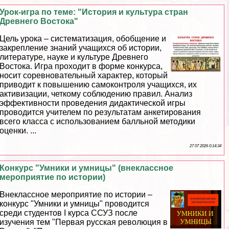
Урок-игра по теме: "История и культура стран
Древнего Востока"
Цель урока – систематизация, обобщение и
закрепление знаний учащихся об истории,
литературе, науке и культуре Древнего
Востока. Игра проходит в форме конкурса,
носит соревновательный хаpaктер, который
приводит к повышению самоконтроля учащихся, их
активизации, четкому соблюдению правил. Анализ
эффективности проведения дидактической игры
проводится учителем по результатам анкетирования
всего класса с использованием балльной методики
оценки. ...
27 07 2026 0:14:34
Конкурс "Умники и умницы" (внеклассное
мероприятие по истории)
Внеклассное мероприятие по истории –
конкурс "Умники и умницы" проводится
среди студентов I курса ССУЗ после
изучения тем "Первая русская революция в