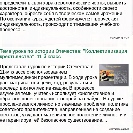
определелить свои хаpaктерологические черты, выявить
достоинства, индивидуальность, особенности своего
хаpaктера, обрести себя в творческом самовыражении.
По окончании курса у детей формируется творческая
индивидуальность, происходит оптимизация учебного
процесса. ...
11 07 2026 13:11:42
Тема урока по истории Отечества: "Коллективизация
крестьянства". 11-й класс
Представлен урок по истории Отечества в
11-м классе с использованием
мультимедийной презентации. В ходе урока
рассматриваются цели, ход, результаты и
последствия коллективизации. В процессе
изучения темы учитель использует конспективное и
образное повествование с опорой на слайды. На уроке
прослеживается личностно значимая проблема: политика
советского правительства, направленная на создание
колхозов, ухудшает материальное положение личности и
не гарантирует ей безопасное существование....
10 07 2026 11:23:33