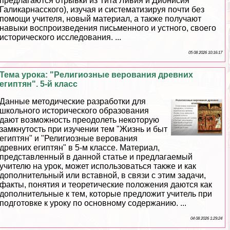
предлагаются отрывки из Тита Ливия и Дионисия
Галикарнасского), изучая и систематизируя почти без
помощи учителя, новый материал, а также получают
навыки воспроизведения письменного и устного, своего
исторического исследования. ...
05 08 2026 10:16:17
Тема урока: "Религиозные верования древних
египтян". 5-й класс
Данные методические разработки для
школьного исторического образования
дают возможность преодолеть некоторую
замкнутость при изучении тем "Жизнь и быт
египтян" и "Религиозные верования
древних египтян" в 5-м классе. Материал,
представленный в данной статье и предлагаемый
учителю на урок, может использоваться также и как
дополнительный или вставной, в связи с этим задачи,
факты, понятия и теоретические положения даются как
дополнительные к тем, которые предложит учитель при
подготовке к уроку по основному содержанию. ...
04 08 2026 1:29:24