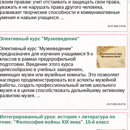
своим правам: учит отстаивать и защищать свои права,
уважать и не нарушать права другого человека,
развивает творческие способности и коммуникативные
умения и навыки учащихся. ...
20 07 2026 1:47:42
Элективный курс "Музееведение"
Элективный курс "Музееведение"
предназначен для изучения учащимися 9-х
классов в рамках предпрофильной
подготовки. Введение этого курса
целесообразно в учебных заведениях,
имеющих музеи или музейные комнаты. Это позволяет
наглядно продемонстрировать все аспекты музейной
работы, создать профессиональный актив школьного
музея и в целом способствовать дальнейшему активному
развитию музея. ...
19 07 2026 20:37:51
Интегрированный урок: история + литература по
теме: "Философия войны XIX века". 10-й класс