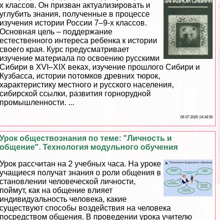
х классов. Он призван актуализировать и
углубить знания, полученные в процессе
изучения истории России 7–9-х классов.
Основная цель – поддержание
естественного интереса ребенка к истории
своего края. Курс предусматривает
изучение материала по освоению русскими
Сибири в XVI–XIX веках, изучение прошлого Сибири и
Кузбасса, истории потомков древних тюрок,
хаpaктеристику местного и русского населения,
сибирской ссылки, развития горнорудной
промышленности. ...
06 07 2026 14:34:56
Урок обществознания по теме: "Личность и
общение". Технология модульного обучения
Урок рассчитан на 2 учебных часа. На уроке
учащиеся получат знания о роли общения в
становлении человеческой личности,
поймут, как на общение влияет
индивидуальность человека, какие
существуют способы воздействия на человека
посредством общения. В проведении урока учителю