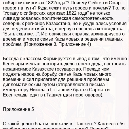
сибирских киргизах 1822года”? Почему Сейтен и Ожар
говорят в пути? Куда лежит путь героев и почему? Т.о. по
“Уставу о сибирских киргизах 1822 года” не только
ликвидировалась политическая самостоятельность
северных регионов Казахстана, но и ухудшались условия
для ведения хозяйства, в первую очередь скотоводства.
“Быть схватке…”. Историческая справка архивариусов о
времени и месте семьи Касымовых в решении главных
проблем. (Приложение 3. Приложение 4)
Беседа с классом. Формируется вывод о том , что именно
Кенесары мечтал повторить дело своего деда, построить
независимое Казахское государство. Прежде чем
поднять народ на борьбу, семья Касымовых много
времени и сил прилагает для решения проблемы
дипломатическим путем (отправляются письма
императору Николаю I, старшие братья Саржан и
Есенгельды едут в г.Ташкентдля переговоров).
Приложение 5
С какой целью братья поехали в г.Ташкент? Как вел себя
кушбеги во время переговоров с ними? Почему?