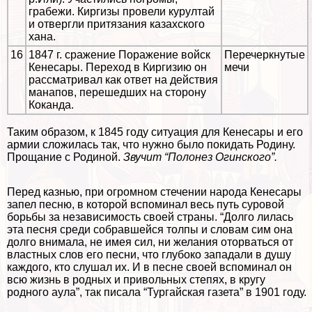
грабежи. Киргизы провели курултай
и отвергли притязания казахского
хана.
16
1847 г. сражение Поражение войск
Перечеркнутые
Кенесары. Переход в Киргизию он
мечи
рассматривал как ответ на действия
манапов, перешедших на сторону
Коканда.
Таким образом, к 1845 году ситуация для Кенесары и его
армии сложилась так, что нужно было покидать Родину.
Прощание с Родиной.
Звучит “Полонез Огинского”.
Перед казнью, при огромном стечении народа Кенесары
запел песню, в которой вспоминал весь путь суровой
борьбы за независимость своей страны. “Долго лилась
эта песня среди собравшейся толпы и словам сим она
долго внимала, не имея сил, ни желания оторваться от
властных слов его песни, что глубоко западали в душу
каждого, кто слушал их. И в песне своей вспоминал он
всю жизнь в родных и привольных степях, в кругу
родного аула”, так писала “Тургайская газета” в 1901 году.