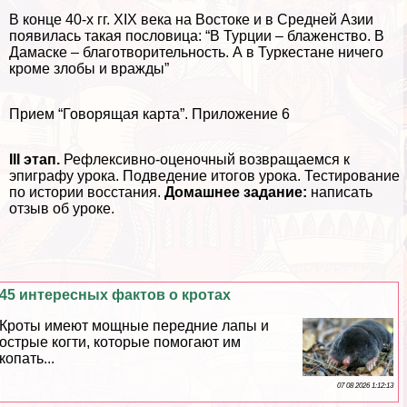
В конце 40-х гг. XIX века на Востоке и в Средней Азии
появилась такая пословица: “В Турции – блаженство. В
Дамаске – благотворительность. А в Туркестане ничего
кроме злобы и вражды”
Прием “Говорящая карта”. Приложение 6
III этап.
Рефлексивно-оценочный возвращаемся к
эпиграфу урока. Подведение итогов урока. Тестирование
по истории восстания.
Домашнее задание:
написать
отзыв об уроке.
45 интересных фактов о кротах
Кроты имеют мощные передние лапы и
острые когти, которые помогают им
копать...
07 08 2026 1:12:13