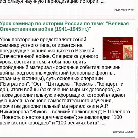
используя научную периодизацию истории. ...
29 07 2026 2:35:38
Урок-семинар по истории России по теме: "Великая
Отечественная война (1941–1945 гг.)"
Урок-повторение представляет собой
семинар устного типа, опирается на
предыдущие знания учащихся о Великой
Отечественной войне. Специфика данного
урока состоит в том, чтобы повторить
пройденный материал - основные события: причины
войны, ход военных действий (основные фронты,
страны-участницы), суть основных операций
("Багратион", "Ост", "Цитадель", "Кремль", "Концерт" и
др.), итоги войны (заключение мирных договоров), а
также дополнительную информацию, которой владеют
учащиеся на основе самостоятельного изучения,
прочитав дополнительный материал: книги А.Р.
Никифорова "Жуков – великий полководец"; Б.Полевого
"Повесть о настоящем человеке"; энциклопедии "100
великих полководцев" и "100 великих битв". ...
28 07 2026 23:25:58