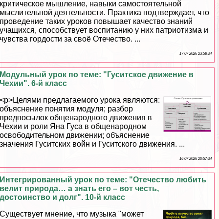
критическое мышление, навыки самостоятельной
мыслительной деятельности. Пpaктика подтверждает, что
проведение таких уроков повышает качество знаний
учащихся, способствует воспитанию у них патриотизма и
чувства гордости за своё Отечество. ...
17 07 2026 23:58:34
Модульный урок по теме: "Гуситское движение в
Чехии". 6-й класс
<p>Целями предлагаемого урока являются:
объяснение понятия модуля; разбор
предпосылок общенародного движения в
Чехии и роли Яна Гуса в общенародном
освободительном движении; объяснение
значения Гуситских войн и Гуситского движения. ...
16 07 2026 20:57:34
Интегрированный урок по теме: "Отечество любить
велит природа… а знать его – вот честь,
достоинство и долг". 10-й класс
Существует мнение, что музыка "может