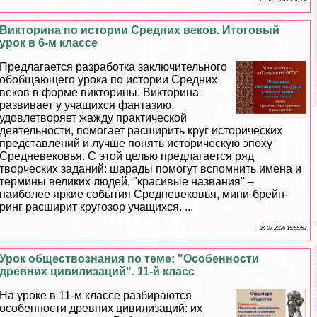
Викторина по истории Средних веков. Итоговый
урок в 6-м классе
Предлагается разработка заключительного
обобщающего урока по истории Средних
веков в форме викторины. Викторина
развивает у учащихся фантазию,
удовлетворяет жажду пpaктической
деятельности, помогает расширить круг исторических
представлений и лучше понять историческую эпоху
Средневековья. С этой целью предлагается ряд
творческих заданий: шарады помогут вспомнить имена и
термины великих людей, "красивые названия" –
наиболее яркие события Cредневековья, мини-брейн-
ринг расширит кругозор учащихся. ...
24 07 2026 15:55:53
Урок обществознания по теме: "Особенности
древних цивилизаций". 11-й класс
На уроке в 11-м классе разбираются
особенности древних цивилизаций: их