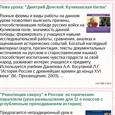
Тема урока: "Дмитрий Донской. Куликовская битва"
Разные формы и виды работы на данном
уроке позволяют выяснить причины,
способствовавшие победе русских войск на
Куликовом поле, значимость данной
победы; формировать у учащихся навыки
исследовательской работы, сравнения, анализа и
оценивания исторических событий. Богатый наглядный
материал (карта, презентация, тексты документальных
источников на русском и старославянском языках)
способствует воспитанию чувства гордости за свой
народ, развивает интерес учащихся к предмету.
Используется учебник Данилова А.А. Косулиной Л.Г.
"История России с древнейших времен до конца XVI
века" (М.: Просвещение, 2003). ...
13 07 2026 1:54:15
"Революции сверху" в России: исторические
параллели (урок-размышление для 11-х классов с
углубленным преподаванием истории)
Предлагается нетрадиционный урок в