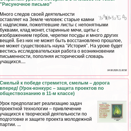
"Рисуночное письмо"
Много следов своей деятельности
оставляет на Земле человек: старые камни
с надписями, пожелтевшие листы с непонятными
буквами, клад монет, старинные мечи, щиты с
изображением гербов, черепки посуды и много других
вещей. Без них не может быть восстановлено прошлое,
не может существовать наука "История". На уроке будет
вестись исследовательская работа о возникновении
письменности, пополняя исторический словарь
учащихся....
04 08 2026 21:30:58
Смелый к победе стремится, смелым – дорога
вперед! (Урок-конкурс – защита проектов по
обществознанию в 11-м классе)
Урок предполагает реализацию задач
проектной технологии – привлечение
учащихся к творческой деятельности по
подготовке и защите проекта молодежной
партии. ...