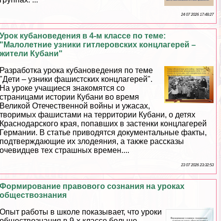
24 07 2026 17:48:27
Урок кубановедения в 4-м классе по теме:
"Малолетние узники гитлеровских концлагерей –
жители Кубани"
Разработка урока кубановедения по теме
"Дети – узники фашистских концлагерей".
На уроке учащиеся знакомятся со
страницами истории Кубани во время
Великой Отечественной войны и ужасах,
творимых фашистами на территории Кубани, о детях
Краснодарского края, попавших в застенки концлагерей
Германии. В статье приводятся документальные факты,
подтверждающие их злодеяния, а также рассказы
очевидцев тех страшных времен....
23 07 2026 23:32:53
Формирование правового сознания на уроках
обществознания
Опыт работы в школе показывает, что уроки
обществознания в 9-х классе больше