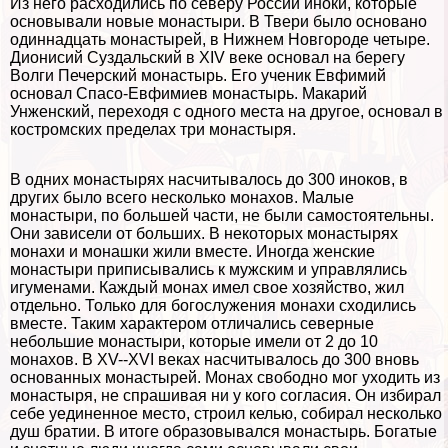
Из него расходились по северу России иноки, которые
основывали новые монастыри. В Твери было основано
одиннадцать монастырей, в Нижнем Новгороде четыре.
Дионисий Суздальский в XIV веке основал на берегу
Волги Печерский монастырь. Его ученик Евфимий
основал Спасо-Евфимиев монастырь. Макарий
Унженский, переходя с одного места на другое, основал в
костромских пределах три монастыря.
В одних монастырях насчитывалось до 300 иноков, в
других было всего несколько монахов. Малые
монастыри, по большей части, не были самостоятельны.
Они зависели от больших. В некоторых монастырях
монахи и монашки жили вместе. Иногда женские
монастыри приписывались к мужским и управлялись
игуменами. Каждый монах имел свое хозяйство, жил
отдельно. Только для богослужения монахи сходились
вместе. Таким хаpaктером отличались северные
небольшие монастыри, которые имели от 2 до 10
монахов. В XV--XVI веках насчитывалось до 300 вновь
основанных монастырей. Монах свободно мог уходить из
монастыря, не спрашивая ни у кого согласия. Он избирал
себе уединенное место, строил келью, собирал несколько
душ братии. В итоге образовывался монастырь. Богатые