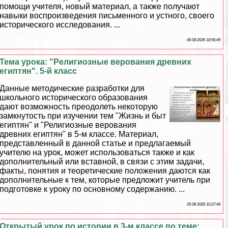
помощи учителя, новый материал, а также получают
навыки воспроизведения письменного и устного, своего
исторического исследования. ...
06 08 2026 18:56:45
Тема урока: "Религиозные верования древних
египтян". 5-й класс
Данные методические разработки для
школьного исторического образования
дают возможность преодолеть некоторую
замкнутость при изучении тем "Жизнь и быт
египтян" и "Религиозные верования
древних египтян" в 5-м классе. Материал,
представленный в данной статье и предлагаемый
учителю на урок, может использоваться также и как
дополнительный или вставной, в связи с этим задачи,
факты, понятия и теоретические положения даются как
дополнительные к тем, которые предложит учитель при
подготовке к уроку по основному содержанию. ...
05 08 2026 10:27:44
Открытый урок по истории в 3-м классе по теме: