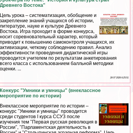
Древнего Востока"
Цель урока – систематизация, обобщение и
закрепление знаний учащихся об истории,
литературе, науке и культуре Древнего
Востока. Игра проходит в форме конкурса,
носит соревновательный хаpaктер, который
приводит к повышению самоконтроля учащихся, их
активизации, четкому соблюдению правил. Анализ
эффективности проведения дидактической игры
проводится учителем по результатам анкетирования
всего класса с использованием балльной методики
оценки. ...
28 07 2026 6:25:51
Конкурс "Умники и умницы" (внеклассное
мероприятие по истории)
Внеклассное мероприятие по истории –
конкурс "Умники и умницы" проводится
среди студентов I курса ССУЗ после
изучения тем "Первая русская революция в
России", "Парламентская деятельность в
России" и "Столыпинская аграрная реформа". Цель