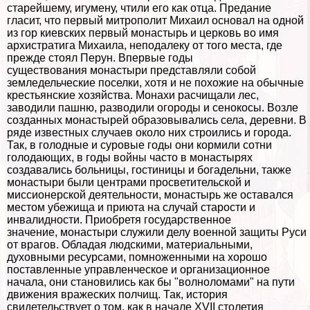
старейшему, игумену, чтили его как отца. Предание
гласит, что первый митрополит Михаил основал на одной
из гор киевских первый монастырь и церковь во имя
архистратига Михаила, неподалеку от того места, где
прежде стоял Перун. Впервые годы
существования монастыри представляли собой
земледельческие поселки, хотя и не похожие на обычные
крестьянские хозяйства. Монахи расчищали лес,
заводили пашню, разводили огороды и сенокосы. Возле
созданных монастырей образовывались села, деревни. В
ряде известных случаев около них строились и города.
Так, в голодные и суровые годы они кормили сотни
голодающих, в годы войны часто в монастырях
создавались больницы, гостиницы и богадельни, также
монастыри были центрами просветительской и
миссионерской деятельности, монастырь же оставался
местом убежища и приюта на случай старости и
инвалидности. Приобретя государственное
значение, монастыри служили делу военной защиты Руси
от врагов. Обладая людскими, материальными,
духовными ресурсами, помноженными на хорошо
поставленные управленческое и организационное
начала, они становились как бы "волноломами" на пути
движения вражеских полчищ. Так, история
свидетельствует о том, как в начале XVII столетия