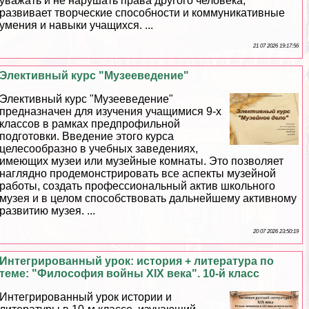
уважать и не нарушать права другого человека,
развивает творческие способности и коммуникативные
умения и навыки учащихся. ...
21 07 2026 19:17:56
Элективный курс "Музееведение"
Элективный курс "Музееведение"
предназначен для изучения учащимися 9-х
классов в рамках предпрофильной
подготовки. Введение этого курса
целесообразно в учебных заведениях,
имеющих музеи или музейные комнаты. Это позволяет
наглядно продемонстрировать все аспекты музейной
работы, создать профессиональный актив школьного
музея и в целом способствовать дальнейшему активному
развитию музея. ...
20 07 2026 23:50:19
Интегрированный урок: история + литература по
теме: "Философия войны XIX века". 10-й класс
Интегрированный урок истории и