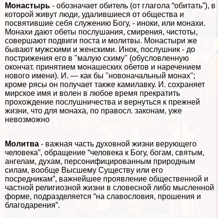
Монастырь
- обозначает обитель (от глагола “обитать”), в
которой живут люди, удалившиеся от общества и
посвятившие себя служению Богу, - иноки, или монахи.
Монахи дают обеты послушания, смирения, чистоты,
совершают подвиги поста и молитвы. Монастыри же
бывают мужскими и женскими. Инок, послушник - до
пострижения его в "малую схиму" (обусловленную
окончат. принятием монашеских обетов и наречением
нового имени). И. — как бы "новоначальный монах";
кроме рясы он получает также камилавку. И. сохраняет
мирское имя и волен в любое время прекратить
прохождение послушничества и вернуться к прежней
жизни, что для монаха, по правосл. законам, уже
невозможно
Молитва
- важная часть духовной жизни верующего
человека”, обращение “человека к Богу, богам, святым,
ангелам, духам, персонифицированным природным
силам, вообще Высшему Существу или его
посредникам”, важнейшее проявление общественной и
частной религиозной жизни в словесной либо мысленной
форме, подразделяется “на славословия, прошения и
благодарения”.