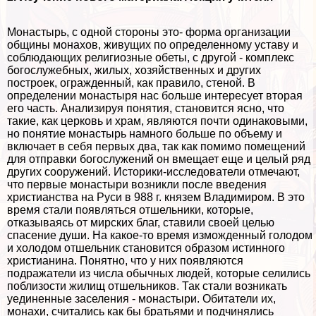
Монастырь, с одной стороны это- форма организации
общины монахов, живущих по определенному уставу и
соблюдающих религиозные обеты, с другой - комплекс
богослужебных, жилых, хозяйственных и других
построек, огражденный, как правило, стеной. В
определении монастыря нас больше интересует вторая
его часть. Анализируя понятия, становится ясно, что
такие, как церковь и храм, являются почти одинаковыми,
но понятие монастырь намного больше по объему и
включает в себя первых два, так как помимо помещений
для отправки богослужений он вмещает еще и целый ряд
других сооружений. Историки-исследователи отмечают,
что первые монастыри возникли после введения
христианства на Руси в 988 г. князем Владимиром. В это
время стали появляться отшельники, которые,
отказываясь от мирских благ, ставили своей целью
спасение души. На какое-то время изможденный голодом
и холодом отшельник становится образом истинного
христианина. Понятно, что у них появляются
подражатели из числа обычных людей, которые селились
поблизости жилищ отшельников. Так стали возникать
уединенные заселения - монастыри. Обитатели их,
монахи, считались как бы братьями и подчинялись