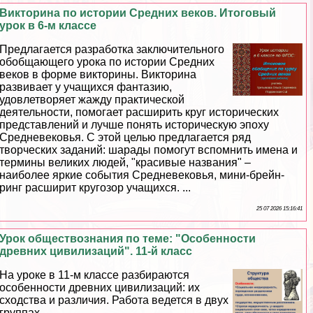
Викторина по истории Средних веков. Итоговый
урок в 6-м классе
Предлагается разработка заключительного
обобщающего урока по истории Средних
веков в форме викторины. Викторина
развивает у учащихся фантазию,
удовлетворяет жажду пpaктической
деятельности, помогает расширить круг исторических
представлений и лучше понять историческую эпоху
Средневековья. С этой целью предлагается ряд
творческих заданий: шарады помогут вспомнить имена и
термины великих людей, "красивые названия" –
наиболее яркие события Cредневековья, мини-брейн-
ринг расширит кругозор учащихся. ...
25 07 2026 15:16:41
Урок обществознания по теме: "Особенности
древних цивилизаций". 11-й класс
На уроке в 11-м классе разбираются
особенности древних цивилизаций: их
сходства и различия. Работа ведется в двух
группах. ...