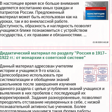
В настоящее время все больше внимания
уделяется воспитанию юных граждан и
патриотов России. Предложенный
материал может быть использован как на
уроках, так и во внеклассной работе.
Доступность, образность и наглядность позволят
учащимся ближе познакомиться с устройством
государства, с их правами и обязанностями. ...
01 08 2026 0:43:38
Дидактический материал по разделу "Россия в 1917–
1922 гг.: от монархии к советской системе"
Данный материал адресован учителям
истории и учащимся 9-го класса.
Целесообразно использовать при
систематизации и обобщении знаний
школьников после завершения изучения
данного раздела с целью углубления знаний учащихся и
выявления в них пробелов с последующей их
корректировкой. Задания разноуровневые, позволяют
преодолеть отставание неуверенных в себе, с низкой
познавательной активностью учеников. Более
подготовленным учащимся такая форма работы