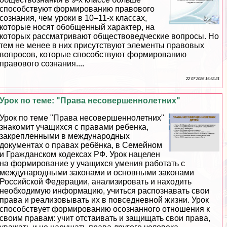
способствуют формированию правового
сознания, чем уроки в 10–11-х классах,
которые носят обобщенный хаpaктер, на
которых рассматривают обществоведческие вопросы. Но
тем не менее в них присутствуют элементы правовых
вопросов, которые способствуют формированию
правового сознания....
22 07 2026 15:52:21
Урок по теме: "Права несовершеннолетних"
Урок по теме "Права несовершеннолетних"
знакомит учащихся с правами ребенка,
закрепленными в международных
документах о правах ребёнка, в Семейном
и Гражданском кодексах РФ. Урок нацелен
на формирование у учащихся умения работать с
международными законами и основными законами
Российской Федерации, анализировать и находить
необходимую информацию, учиться распознавать свои
права и реализовывать их в повседневной жизни. Урок
способствует формированию осознанного отношения к
своим правам: учит отстаивать и защищать свои права,