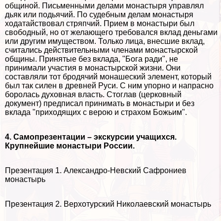
общиной. Письменными делами монастыря управлял
дьяк или подьячий. По судебным делам монастыря
ходатайствовал стряпчий. Прием в монастыри был
свободный, но от желающего требовался вклад деньгами
или другим имуществом. Только лица, внесшие вклад,
считались действительными члeнами монастырской
общины. Принятые без вклада, "Бога ради", не
принимали участия в монастырской жизни. Они
составляли тот бродячий монашеский элемент, который
был так силен в древней Руси. С ним упopно и напрасно
боролась духовная власть. Стоглав (церковный
документ) предписал принимать в монастыри и без
вклада "приходящих с верою и страхом Божьим".
4. Самопрезентации – экскурсии учащихся.
Крупнейшие монастыри России.
Презентация 1. Александро-Невский Сафрониев
монастырь
Презентация 2. Верхотурский Николаевский монастырь