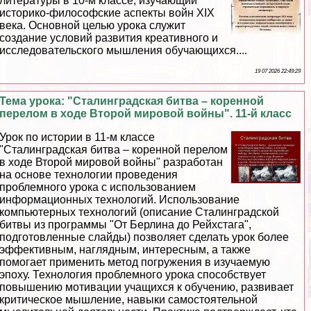
литературы в 10-м классе, изучающий
историко-философские аспекты войн XIX
века. Основной целью урока служит
создание условий развития креативного и
исследовательского мышления обучающихся....
19 07 2026 22:49:29
Тема урока: "Сталинградская битва – коренной
перелом в ходе Второй мировой войны". 11-й класс
Урок по истории в 11-м классе
"Сталинградская битва – коренной перелом
в ходе Второй мировой войны" разработан
на основе технологии проведения
проблемного урока с использованием
информационных технологий. Использование
компьютерных технологий (описание Сталинградской
битвы из программы "От Берлина до Рейхстага",
подготовленные слайды) позволяет сделать урок более
эффективным, наглядным, интересным, а также
помогает применить метод погружения в изучаемую
эпоху. Технология проблемного урока способствует
повышению мотивации учащихся к обучению, развивает
критическое мышление, навыки самостоятельной