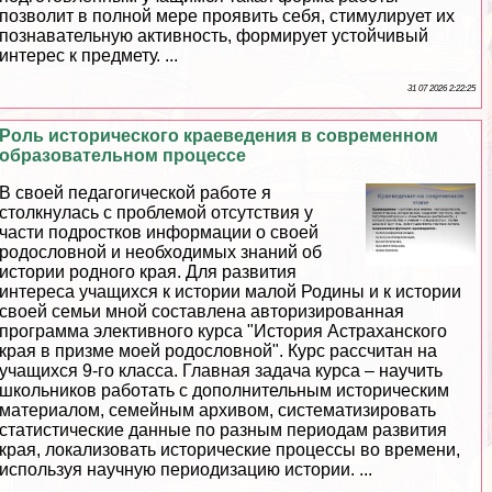
позволит в полной мере проявить себя, стимулирует их
познавательную активность, формирует устойчивый
интерес к предмету. ...
31 07 2026 2:22:25
Роль исторического краеведения в современном
образовательном процессе
В своей педагогической работе я
столкнулась с проблемой отсутствия у
части подростков информации о своей
родословной и необходимых знаний об
истории родного края. Для развития
интереса учащихся к истории малой Родины и к истории
своей семьи мной составлена авторизированная
программа элективного курса "История Астpaxaнского
края в призме моей родословной". Курс рассчитан на
учащихся 9-го класса. Главная задача курса – научить
школьников работать с дополнительным историческим
материалом, семейным архивом, систематизировать
статистические данные по разным периодам развития
края, локализовать исторические процессы во времени,
используя научную периодизацию истории. ...