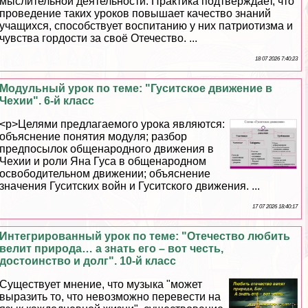
мыслительной деятельности. Пpaктика подтверждает, что
проведение таких уроков повышает качество знаний
учащихся, способствует воспитанию у них патриотизма и
чувства гордости за своё Отечество. ...
18 07 2026 7:40:23
Модульный урок по теме: "Гуситское движение в
Чехии". 6-й класс
<p>Целями предлагаемого урока являются:
объяснение понятия модуля; разбор
предпосылок общенародного движения в
Чехии и роли Яна Гуса в общенародном
освободительном движении; объяснение
значения Гуситских войн и Гуситского движения. ...
17 07 2026 18:40:17
Интегрированный урок по теме: "Отечество любить
велит природа… а знать его – вот честь,
достоинство и долг". 10-й класс
Существует мнение, что музыка "может
выразить то, что невозможно перевести на