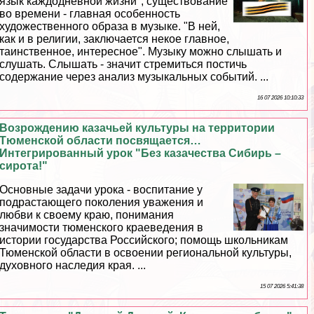
язык каждодневной жизни", существование
во времени - главная особенность
художественного образа в музыке. "В ней,
как и в религии, заключается некое главное,
таинственное, интересное". Музыку можно слышать и
слушать. Слышать - значит стремиться постичь
содержание через анализ музыкальных событий. ...
16 07 2026 10:10:33
Возрождению казачьей культуры на территории
Тюменской области посвящается…
Интегрированный урок "Без казачества Сибирь –
сирота!"
Основные задачи урока - воспитание у
подрастающего поколения уважения и
любви к своему краю, понимания
значимости тюменского краеведения в
истории государства Российского; помощь школьникам
Тюменской области в освоении региональной культуры,
духовного наследия края. ...
15 07 2026 5:41:38