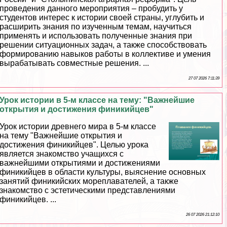
проведения данного мероприятия – пробудить у
студентов интерес к истории своей страны, углубить и
расширить знания по изученным темам, научиться
применять и использовать полученные знания при
решении ситуационных задач, а также способствовать
формированию навыков работы в коллективе и умения
выpaбатывать совместные решения. ...
27 07 2026 7:11:39
Урок истории в 5-м классе на тему: "Важнейшие
открытия и достижения финикийцев"
Урок истории древнего мира в 5-м классе
на тему "Важнейшие открытия и
достижения финикийцев". Целью урока
является знакомство учащихся с
важнейшими открытиями и достижениями
финикийцев в области культуры, выяснение основных
занятий финикийских мореплавателей, а также
знакомство с эстетическими представлениями
финикийцев. ...
26 07 2026 21:12:10