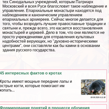
тех Синодальных учреждений, которым Патриарх
Московский и всея Руси благословит такое наблюдение и
управление. Епархиальные монастыри находятся под
наблюдением и каноническим управлением
епархиальных архиереев. Сейчас многое делается для
того, чтобы возродить лучшие православные традиции и
святыни и, прежде всего, это касается восстановления
монастырей и церквей. Дело в том, что они являются не
просто учреждениями для отправления культовых
надобностей верующих, но "духовно-историческими
центрами", они составляли как бы камни в основании
здания русского государства.
45 интересных фактов о кротах
Кроты имеют мощные передние лапы и
острые когти, которые помогают им
копать...
08 08 2026 6:11:38
Формирование понятий в процессе обучения