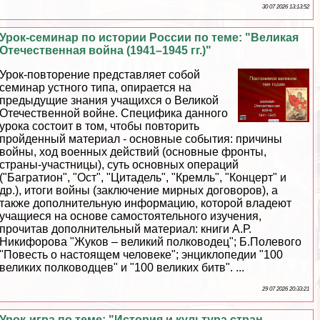
30 07 2026 13:13:52
Урок-семинар по истории России по теме: "Великая
Отечественная война (1941–1945 гг.)"
Урок-повторение представляет собой
семинар устного типа, опирается на
предыдущие знания учащихся о Великой
Отечественной войне. Специфика данного
урока состоит в том, чтобы повторить
пройденный материал - основные события: причины
войны, ход военных действий (основные фронты,
страны-участницы), суть основных операций
("Багратион", "Ост", "Цитадель", "Кремль", "Концерт" и
др.), итоги войны (заключение мирных договоров), а
также дополнительную информацию, которой владеют
учащиеся на основе самостоятельного изучения,
прочитав дополнительный материал: книги А.Р.
Никифорова "Жуков – великий полководец"; Б.Полевого
"Повесть о настоящем человеке"; энциклопедии "100
великих полководцев" и "100 великих битв". ...
29 07 2026 20:33:21
Урок-игра по теме: "История и культура стран