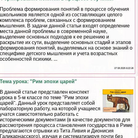
Проблема формирования понятий в процессе обучения
школьников является одной из составляющих целого
комплекса проблем, связанных с формированием
мышления. В задачи данной статьи входят определение
места данной проблемы в современной науке,
выделение основных подходов к ее решению и
раскрытие их сути, выделение основных стадий и этапов
формирования понятий, выделяемых на основе знаний о
специфике детского мышления и учета возрастных
особенностей психики. ...
07 08 2026 8:22:36
Тема урока: "Рим эпохи царей"
В данной статье представлен конспект
урока в 5-м классе по теме "Рим эпохи
царей". Данный урок представляет собой
лабораторную работу, на которой учащиеся
учатся самостоятельно работать с
историческими документами (в качестве документов для
рассмотрения процесса становления государства в Риме
предлагаются отрывки из Тита Ливия и Дионисия
Галикарнасского), изучая и систематизируя почти без