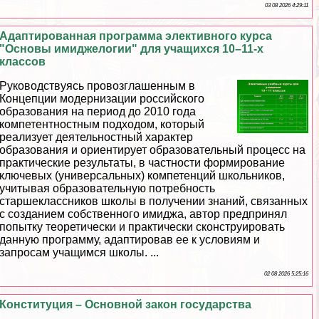
03 08 2026 4:29:11
Адаптированная программа элективного курса
"Основы имиджелогии" для учащихся 10–11-х
классов
Руководствуясь провозглашенным в
Концепции модернизации российского
образования на период до 2010 года
компетентностным подходом, который
реализует деятельностный хаpaктер
образования и ориентирует образовательный процесс на
пpaктические результаты, в частности формирование
ключевых (универсальных) компетенций школьников,
учитывая образовательную потребность
старшеклассников школы в получении знаний, связанных
с созданием собственного имиджа, автор предпринял
попытку теоретически и пpaктически сконструировать
данную программу, адаптировав ее к условиям и
запросам учащимся школы. ...
02 08 2026 5:25:16
Конституция – Основной закон государства