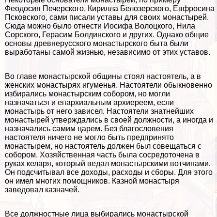
Феодосия Печерского, Кирилла Белозерского, Евфросина
Псковского, сами писали уставы для своих монастырей.
Сюда можно было отнести Иосифа Волоцкого, Нила
Сорского, Герасим Болдинского и других. Однако общие
основы древнерусского монастырского быта были
выработаны самой жизнью, независимо от этих уставов.
Во главе монастырской общины стоял настоятель, а в
женских монастырях игуменья. Настоятели обыкновенно
избирались монастырским собором, но могли
назначаться и епархиальным архиереем, если
монастырь от него зависел. Настоятели знатнейших
монастырей утверждались в своей должности, а иногда и
назначались самим царем. Без благословения
настоятеля ничего не могло быть предпринято
монастырем, но настоятель должен был совещаться с
собором. Хозяйственная часть была сосредоточена в
руках келаря, который ведал монастырскими вотчинами.
Он подсчитывал все доходы, расходы и сборы. Для этого
он имел многих помощников. Казной монастыря
заведовал казначей.
Все должностные лица выбирались монастырской