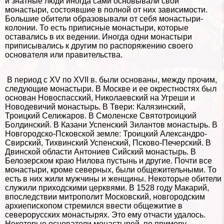
и знатные люди иногда сами основывали свои
монастыри, состоявшие в полной от них зависимости.
Большие обители образовывали от себя монастыри-
колонии. То есть приписные монастыри, которые
оставались в их ведении. Иногда одни монастыри
приписывались к другим по распоряжению своего
основателя или правительства.
В период с XV по XVII в. были основаны, между прочим,
следующие монастыри. В Москве и ее окрестностях был
основан Новоспасский, Николаевский на Угреши и
Новодевичий монастырь. В Твери: Калязинский,
Троицкий Селижаров. В Смоленске Святотроицкий
Болдинский. В Казани Успенский Зилантов монастырь. В
Новгородско-Псковской земле: Троицкий Александро-
Свирский, Тихвинский Успенский, Псково-Печерский. В
Двинской области Антониев Сийский монастырь. В
Белозерском краю Нилова пустынь и другие. Почти все
монастыри, кроме северных, были общежительными. То
есть в них жили мужчины и женщины. Некоторые обители
служили приходскими церквями. В 1528 году Макарий,
впоследствии митрополит Московский, новгородским
архиепископом стремился ввести общежитие в
северорусских монастырях. Это ему отчасти удалось.
Некоторые основатели монастырей, по примеру