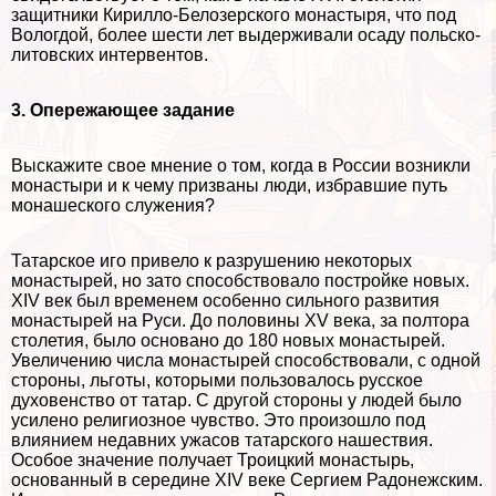
защитники Кирилло-Белозерского монастыря, что под
Вологдой, более шести лет выдерживали осаду польско-
литовских интервентов.
3. Опережающее задание
Выскажите свое мнение о том, когда в России возникли
монастыри и к чему призваны люди, избравшие путь
монашеского служения?
Татарское иго привело к разрушению некоторых
монастырей, но зато способствовало постройке новых.
XIV век был временем особенно сильного развития
монастырей на Руси. До половины XV века, за полтора
столетия, было основано до 180 новых монастырей.
Увеличению числа монастырей способствовали, с одной
стороны, льготы, которыми пользовалось русское
духовенство от татар. С другой стороны у людей было
усилено религиозное чувство. Это произошло под
влиянием недавних ужасов татарского нашествия.
Особое значение получает Троицкий монастырь,
основанный в середине XIV веке Сергием Радонежским.