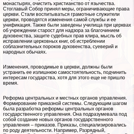
монастырях, очистить христианство от язычества.
Стоглавый Собор принял меры, ограничивающие права
церкви. Стали воспитываться грамотные служители
церкви, проводятся изменения самой службы и ее
унификация. Также были заведены училища при церквах
об учреждении старост для надзора за благочинием
духовенства, защите судебных прав клира, мысль об
исправлении церковных книг, об истрeблении
coблaзнительных пороков духовенства, суеверий и
народных обычаях.
Изменения, проводимые в церкви, должны были
устранить ее излишнюю самостоятельность, подчинить
интересам государства, хотя для этого еще не пришло
время.
Реформа центральных и местных органов управления.
Формирование приказной системы. Следующим шагом
была разработка реформы центральных органов
государственного управления. Она подразумевала под
собой создание новых органов государственного
управления – приказов. Приказы, специализировались
по роду деятельности. Например, Разрядный,