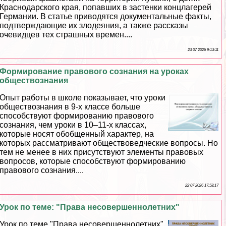
Краснодарского края, попавших в застенки концлагерей
Германии. В статье приводятся документальные факты,
подтверждающие их злодеяния, а также рассказы
очевидцев тех страшных времен....
23 07 2026 9:13:11
Формирование правового сознания на уроках
обществознания
Опыт работы в школе показывает, что уроки
обществознания в 9-х классе больше
способствуют формированию правового
сознания, чем уроки в 10–11-х классах,
которые носят обобщенный хаpaктер, на
которых рассматривают обществоведческие вопросы. Но
тем не менее в них присутствуют элементы правовых
вопросов, которые способствуют формированию
правового сознания....
22 07 2026 17:58:17
Урок по теме: "Права несовершеннолетних"
Урок по теме "Права несовершеннолетних"