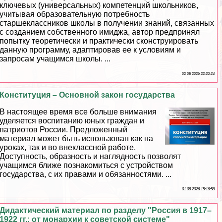
ключевых (универсальных) компетенций школьников,
учитывая образовательную потребность
старшеклассников школы в получении знаний, связанных
с созданием собственного имиджа, автор предпринял
попытку теоретически и пpaктически сконструировать
данную программу, адаптировав ее к условиям и
запросам учащимся школы. ...
02 08 2026 22:20:23
Конституция – Основной закон государства
В настоящее время все больше внимания
уделяется воспитанию юных граждан и
патриотов России. Предложенный
материал может быть использован как на
уроках, так и во внеклассной работе.
Доступность, образность и наглядность позволят
учащимся ближе познакомиться с устройством
государства, с их правами и обязанностями. ...
01 08 2026 15:16:58
Дидактический материал по разделу "Россия в 1917–
1922 гг.: от монархии к советской системе"