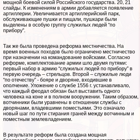
мощной боевой силой Российского государства. 20, 21
слайды. К изменениям в армии добавляется появление
артиллерии. Увеличивается артиллерийский парк,
обслуживающие пушки и пищали, пушкари были
выделены в особую группу служилых людей “по
прибору”.
Так же была проведена реформа местничества. На
время военных походов было ограничено местничество
при назначении на комaндование войсками. Согласно
реформе, комплектование армии шло двумя путями:
первый набор в армию “служилых людей по прибору” в
первую очередь – стрельцов. Второй – служилые люди
“по отечеству” - бояре и дворяне, входившие в
ополчение. Уложение о службе 1556 г. устанавливало,
что каждый феодал обязан был выставить одного
человека на коне и в полном вооружении. Таким образом,
вотчинники были уравнены в отношении службы с
дворянами, владевшими поместьями. Это означало
новый шаг по пути стирания граней между вотчинным и
поместным землевладением.
В результате реформ была создана мощная