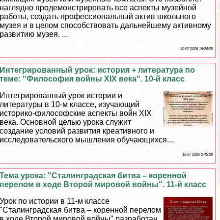
наглядно продемонстрировать все аспекты музейной
работы, создать профессиональный актив школьного
музея и в целом способствовать дальнейшему активному
развитию музея. ...
20 07 2026 16:24:25
Интегрированный урок: история + литература по
теме: "Философия войны XIX века". 10-й класс
Интегрированный урок истории и
литературы в 10-м классе, изучающий
историко-философские аспекты войн XIX
века. Основной целью урока служит
создание условий развития креативного и
исследовательского мышления обучающихся....
19 07 2026 2:45:28
Тема урока: "Сталинградская битва – коренной
перелом в ходе Второй мировой войны". 11-й класс
Урок по истории в 11-м классе
"Сталинградская битва – коренной перелом
в ходе Второй мировой войны" разработан