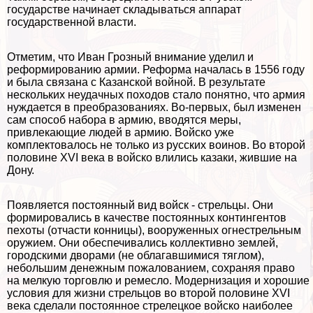
государстве начинает складываться аппарат
государственной власти.
Отметим, что Иван Грозный внимание уделил и
реформированию армии. Реформа началась в 1556 году
и была связана с Казанской войной. В результате
нескольких неудачных походов стало понятно, что армия
нуждается в преобразованиях. Во-первых, был изменен
сам способ набора в армию, вводятся меры,
привлекающие людей в армию. Войско уже
комплектовалось не только из русских воинов. Во второй
половине XVI века в войско влились казаки, жившие на
Дону.
Появляется постоянный вид войск - стрельцы. Они
формировались в качестве постоянных контингентов
пехоты (отчасти конницы), вооруженных огнестрельным
оружием. Они обеспечивались коллективно землей,
городскими дворами (не облагавшимися тяглом),
небольшим денежным пожалованием, сохраняя право
на мелкую торговлю и ремесло. Модернизация и хорошие
условия для жизни стрельцов во второй половине XVI
века сделали постоянное стрелецкое войско наиболее