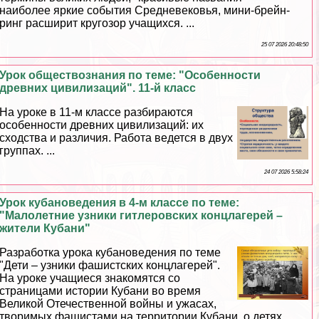
наиболее яркие события Cредневековья, мини-брейн-
ринг расширит кругозор учащихся. ...
25 07 2026 20:48:50
Урок обществознания по теме: "Особенности
древних цивилизаций". 11-й класс
На уроке в 11-м классе разбираются
особенности древних цивилизаций: их
сходства и различия. Работа ведется в двух
группах. ...
24 07 2026 5:58:24
Урок кубановедения в 4-м классе по теме:
"Малолетние узники гитлеровских концлагерей –
жители Кубани"
Разработка урока кубановедения по теме
"Дети – узники фашистских концлагерей".
На уроке учащиеся знакомятся со
страницами истории Кубани во время
Великой Отечественной войны и ужасах,
творимых фашистами на территории Кубани, о детях