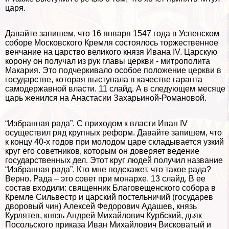
царя.
Давайте запишем, что 16 января 1547 года в Успенском
соборе Московского Кремля состоялось торжественное
венчание на царство великого князя Ивана IV. Царскую
корону он получал из рук главы церкви - митрополита
Макария. Это подчеркивало особое положение церкви в
государстве, которая выступала в качестве гаранта
самодержавной власти. 11 слайд. А в следующем месяце
царь женился на Анастасии Захарьиной-Романовой.
“Избранная рада”. С приходом к власти Иван IV
осуществил ряд крупных реформ. Давайте запишем, что
к концу 40-х годов при молодом царе складывается узкий
круг его советников, которым он доверяет ведение
государственных дел. Этот круг людей получил название
“Избранная рада”. Кто мне подскажет, что такое рада?
Верно. Рада – это совет при монархе. 13 слайд. В ее
состав входили: священник Благовещенского собора в
Кремле Сильвестр и царский постельничий (государев
дворовый чин) Алексей Федорович Адашев, князь
Курлятев, князь Андрей Михайлович Курбский, дьяк
Посольского приказа Иван Михайлович Висковатый и