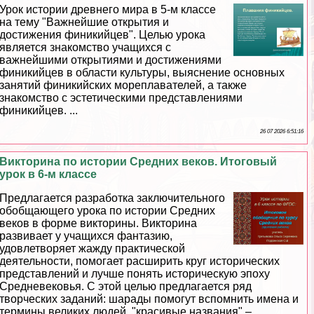
Урок истории древнего мира в 5-м классе
на тему "Важнейшие открытия и
достижения финикийцев". Целью урока
является знакомство учащихся с
важнейшими открытиями и достижениями
финикийцев в области культуры, выяснение основных
занятий финикийских мореплавателей, а также
знакомство с эстетическими представлениями
финикийцев. ...
26 07 2026 6:51:16
Викторина по истории Средних веков. Итоговый
урок в 6-м классе
Предлагается разработка заключительного
обобщающего урока по истории Средних
веков в форме викторины. Викторина
развивает у учащихся фантазию,
удовлетворяет жажду пpaктической
деятельности, помогает расширить круг исторических
представлений и лучше понять историческую эпоху
Средневековья. С этой целью предлагается ряд
творческих заданий: шарады помогут вспомнить имена и
термины великих людей, "красивые названия" –