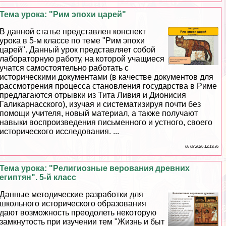
Тема урока: "Рим эпохи царей"
В данной статье представлен конспект
урока в 5-м классе по теме "Рим эпохи
царей". Данный урок представляет собой
лабораторную работу, на которой учащиеся
учатся самостоятельно работать с
историческими документами (в качестве документов для
рассмотрения процесса становления государства в Риме
предлагаются отрывки из Тита Ливия и Дионисия
Галикарнасского), изучая и систематизируя почти без
помощи учителя, новый материал, а также получают
навыки воспроизведения письменного и устного, своего
исторического исследования. ...
06 08 2026 12:19:36
Тема урока: "Религиозные верования древних
египтян". 5-й класс
Данные методические разработки для
школьного исторического образования
дают возможность преодолеть некоторую
замкнутость при изучении тем "Жизнь и быт