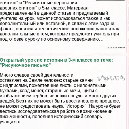
египтян" и "Религиозные верования
древних египтян" в 5-м классе. Материал,
представленный в данной статье и предлагаемый
учителю на урок, может использоваться также и как
дополнительный или вставной, в связи с этим задачи,
факты, понятия и теоретические положения даются как
дополнительные к тем, которые предложит учитель при
подготовке к уроку по основному содержанию. ...
05 08 2026 7:55:53
Открытый урок по истории в 3-м классе по теме:
"Рисуночное письмо"
Много следов своей деятельности
оставляет на Земле человек: старые камни
с надписями, пожелтевшие листы с непонятными
буквами, клад монет, старинные мечи, щиты с
изображением гербов, черепки посуды и много других
вещей. Без них не может быть восстановлено прошлое,
не может существовать наука "История". На уроке будет
вестись исследовательская работа о возникновении
письменности, пополняя исторический словарь
учащихся....