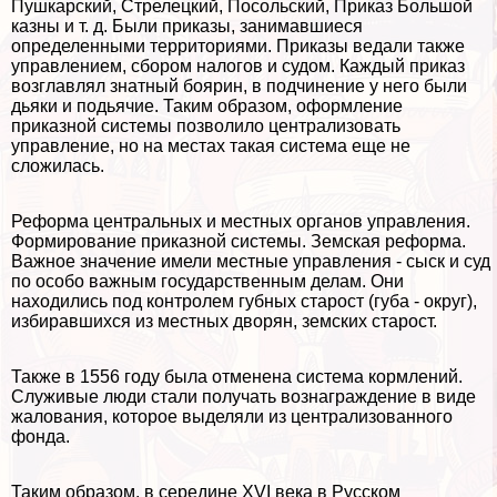
Пушкарский, Стрелецкий, Посольский, Приказ Большой
казны и т. д. Были приказы, занимавшиеся
определенными территориями. Приказы ведали также
управлением, сбором налогов и судом. Каждый приказ
возглавлял знатный боярин, в подчинение у него были
дьяки и подьячие. Таким образом, оформление
приказной системы позволило централизовать
управление, но на местах такая система еще не
сложилась.
Реформа центральных и местных органов управления.
Формирование приказной системы. Земская реформа.
Важное значение имели местные управления - сыск и суд
по особо важным государственным делам. Они
находились под контролем губных старост (губа - округ),
избиравшихся из местных дворян, земских старост.
Также в 1556 году была отменена система кормлений.
Служивые люди стали получать вознаграждение в виде
жалования, которое выделяли из централизованного
фонда.
Таким образом, в середине XVI века в Русском