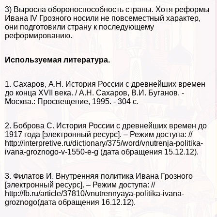
3) Выросла обороноспособность страны. Хотя реформы
Ивана IV Грозного носили не повсеместный хаpaктер,
они подготовили страну к последующему
реформированию.
Используемая литература.
1. Сахаров, А.Н. История России с древнейших времен
до конца XVII века. / А.Н. Сахаров, В.И. Буганов. -
Москва.: Просвещение, 1995. - 304 с.
2. Боброва С. История России с древнейших времен до
1917 года [электронный ресурс]. – Режим доступа: //
http://interpretive.ru/dictionary/375/word/vnutrenja-politika-
ivana-groznogo-v-1550-e-g (дата обращения 15.12.12).
3. Филатов И. Внутренняя политика Ивана Грозного
[электронный ресурс]. – Режим доступа: //
http://fb.ru/article/37810/vnutrennyaya-politika-ivana-
groznogo(дата обращения 16.12.12).