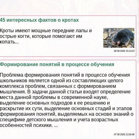
45 интересных фактов о кротах
Кроты имеют мощные передние лапы и
острые когти, которые помогают им
копать...
08 08 2026 15:13:23
Формирование понятий в процессе обучения
Проблема формирования понятий в процессе обучения
школьников является одной из составляющих целого
комплекса проблем, связанных с формированием
мышления. В задачи данной статьи входят определение
места данной проблемы в современной науке,
выделение основных подходов к ее решению и
раскрытие их сути, выделение основных стадий и этапов
формирования понятий, выделяемых на основе знаний о
специфике детского мышления и учета возрастных
особенностей психики. ...
07 08 2026 13:36:46