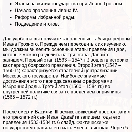
Этапы развития государства при Иване Грозном.
Начало правления Ивана IV.
Реформы Избранной рады.
Подведение итогов.
Для удобства вы получите заполненные таблицы реформ
Ивана Грозного. Прежде чем переходить к их изучению,
мы должны выделить основные этапы правления царя,
которые можно разделить на три этапа. Давайте
запишем. Первый этап (1533 – 1547 гг.) вошел в историю
как период боярского правления. Второй этап (1547 –
1560 гг.) хаpaктеризуется стратегией централизации
Московского государства. Наиболее значимые
достижения этого периода связаны с реформами
Избранной рады. Третий этап (1560 – 1584 гг.) во
внутренней политике связан с введением опричнины
(1565 – 1572 гг.).
После cмepти Василия III великокняжеский престол занял
его трехлетний сын Иван. Давайте запишем годы его
правления 1533-1584 гг. 6 слайд. Фактически же
государством правила его мать Елена Глинская. Через 5