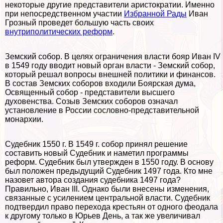
некоторые другие представители аристократии. Именно
при непосредственном участии
Избранной Рады
Иван
Грозный проведет большую часть своих
внутриполитических реформ
.
Земский собор. В целях ограничения власти бояр Иван IV
в 1549 году вводит новый орган власти - Земский собор,
который решал вопросы внешней политики и финансов.
В состав Земских соборов входили Боярская дума,
Освященный собор - представители высшего
духовенства. Созыв Земских соборов означал
установление в России сословно-представительной
монархии.
Судебник 1550 г. В 1549 г. собор принял решение
составить новый Судебник и наметил программы
реформ. Судебник был утвержден в 1550 году. В основу
был положен предыдущий Судебник 1497 года. Кто мне
назовет автора создания судебника 1497 года?
Правильно, Иван III. Однако были внесены изменения,
связанные с усилением центральной власти. Судебник
подтвердил право перехода крестьян от одного феодала
к другому только в Юрьев День, а так же увеличивал