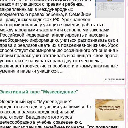
знакомит учащихся с правами ребенка,
закрепленными в международных
документах о правах ребёнка, в Семейном
и Гражданском кодексах РФ. Урок нацелен
на формирование у учащихся умения работать с
международными законами и основными законами
Российской Федерации, анализировать и находить
необходимую информацию, учиться распознавать свои
права и реализовывать их в повседневной жизни. Урок
способствует формированию осознанного отношения к
своим правам: учит отстаивать и защищать свои права,
уважать и не нарушать права другого человека,
развивает творческие способности и коммуникативные
умения и навыки учащихся. ...
21 07 2026 18:48:59
Элективный курс "Музееведение"
Элективный курс "Музееведение"
предназначен для изучения учащимися 9-х
классов в рамках предпрофильной
подготовки. Введение этого курса
целесообразно в учебных заведениях,
имеющих музеи или музейные комнаты. Это позволяет