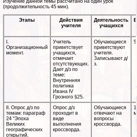
Изучение данной темы рассчитано на один урок
(продолжительность 45 мин).
Этапы
Действия
Деятельность
В
учителя
учащихся
I.
Учитель
Обучающиеся
5
Организационный
приветствует
приветствуют
момент.
учащихся,
учителя.
отмечает
Записывают д/
отсутствующих.
з.
Дает д/з по
теме:
Внутренняя
политика
Ивана IV
Грозного §25.
II. Опрос д/з по
Опрос д/з
Обучающиеся
1
темам: параграф
проходит в
отвечают на
м
24 “Эпоха
виде
вопросы
Великих
выполнения
кроссворда.
географических
кроссворда.
открытий.