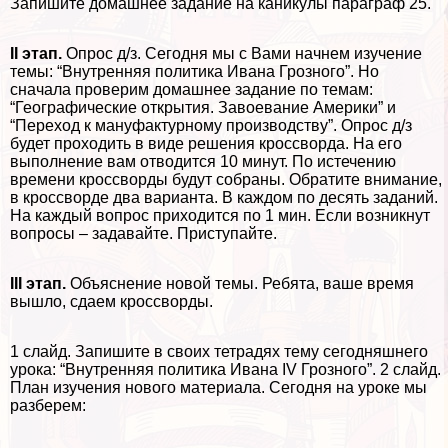
Запишите домашнее задание на каникулы параграф 25.
II этап.
Опрос д/з. Сегодня мы с Вами начнем изучение
темы: “Внутренняя политика Ивана Грозного”. Но
сначала проверим домашнее задание по темам:
“Географические открытия. Завоевание Америки” и
“Переход к мануфактурному производству”. Опрос д/з
будет проходить в виде решения кроссворда. На его
выполнение вам отводится 10 минут. По истечению
времени кроссворды будут собраны. Обратите внимание,
в кроссворде два варианта. В каждом по десять заданий.
На каждый вопрос приходится по 1 мин. Если возникнут
вопросы – задавайте. Приступайте.
III этап.
Объяснение новой темы. Ребята, ваше время
вышло, сдаем кроссворды.
1 слайд. Запишите в своих тетрадях тему сегодняшнего
урока: “Внутренняя политика Ивана IV Грозного”. 2 слайд.
План изучения нового материала. Сегодня на уроке мы
разберем: