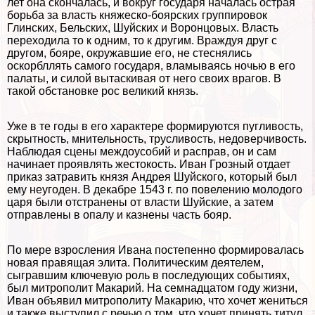
лет она скончалась, и вокруг государя началась острая
борьба за власть княжеско-боярских группировок
Глинских, Бельских, Шуйских и Воронцовых. Власть
переходила то к одним, то к другим. Враждуя друг с
другом, бояре, окружавшие его, не стеснялись
оскорбллять самого государя, вламываясь ночью в его
палаты, и силой вытаскивая от него своих врагов. В
такой обстановке рос великий князь.
Уже в те годы в его хаpaктере формируются пугливость,
скрытность, мнительность, трусливость, недоверчивость.
Наблюдая сцены междоусобий и расправ, он и сам
начинает проявлять жестокость. Иван Грозный отдает
приказ затравить князя Андрея Шуйского, который был
ему неугоден. В декабре 1543 г. по повелению молодого
царя были отстранены от власти Шуйские, а затем
отправлены в опалу и казнены часть бояр.
По мере взросления Ивана постепенно формировалась
новая правящая элита. Политическим деятелем,
сыгравшим ключевую роль в последующих событиях,
был митрополит Макарий. На семнадцатом году жизни,
Иван объявил митрополиту Макарию, что хочет жениться
и также выступил с речью о том, что хочет принять титул