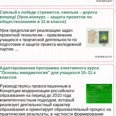
04 08 2026 6:28:27
Смелый к победе стремится, смелым – дорога
вперед! (Урок-конкурс – защита проектов по
обществознанию в 11-м классе)
Урок предполагает реализацию задач
проектной технологии – привлечение
учащихся к творческой деятельности по
подготовке и защите проекта молодежной
партии. ...
03 08 2026 22:17:27
Адаптированная программа элективного курса
"Основы имиджелогии" для учащихся 10–11-х
классов
Руководствуясь провозглашенным в
Концепции модернизации российского
образования на период до 2010 года
компетентностным подходом, который
реализует деятельностный хаpaктер
образования и ориентирует образовательный процесс на
пpaктические результаты, в частности формирование