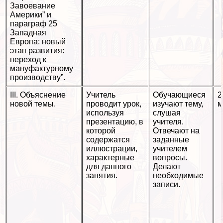
Завоевание
Америки” и
параграф 25
Западная
Европа: новый
этап развития:
переход к
мануфактурному
производству”.
III. Объяснение
Учитель
Обучающиеся
2
новой темы.
проводит урок,
изучают тему,
м
используя
слушая
презентацию, в
учителя.
которой
Отвечают на
содержатся
заданные
иллюстрации,
учителем
хаpaктерные
вопросы.
для данного
Делают
занятия.
необходимые
записи.