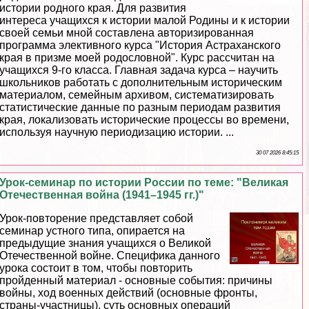
истории родного края. Для развития
интереса учащихся к истории малой Родины и к истории
своей семьи мной составлена авторизированная
программа элективного курса "История Астpaxaнского
края в призме моей родословной". Курс рассчитан на
учащихся 9-го класса. Главная задача курса – научить
школьников работать с дополнительным историческим
материалом, семейным архивом, систематизировать
статистические данные по разным периодам развития
края, локализовать исторические процессы во времени,
используя научную периодизацию истории. ...
30 07 2026 8:45:15
Урок-семинар по истории России по теме: "Великая
Отечественная война (1941–1945 гг.)"
Урок-повторение представляет собой
семинар устного типа, опирается на
предыдущие знания учащихся о Великой
Отечественной войне. Специфика данного
урока состоит в том, чтобы повторить
пройденный материал - основные события: причины
войны, ход военных действий (основные фронты,
страны-участницы), суть основных операций