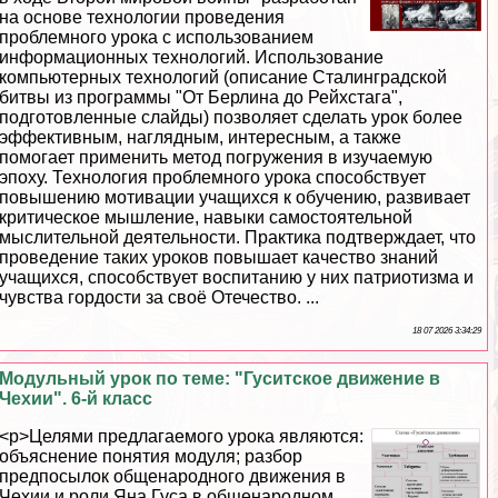
на основе технологии проведения
проблемного урока с использованием
информационных технологий. Использование
компьютерных технологий (описание Сталинградской
битвы из программы "От Берлина до Рейхстага",
подготовленные слайды) позволяет сделать урок более
эффективным, наглядным, интересным, а также
помогает применить метод погружения в изучаемую
эпоху. Технология проблемного урока способствует
повышению мотивации учащихся к обучению, развивает
критическое мышление, навыки самостоятельной
мыслительной деятельности. Пpaктика подтверждает, что
проведение таких уроков повышает качество знаний
учащихся, способствует воспитанию у них патриотизма и
чувства гордости за своё Отечество. ...
18 07 2026 3:34:29
Модульный урок по теме: "Гуситское движение в
Чехии". 6-й класс
<p>Целями предлагаемого урока являются:
объяснение понятия модуля; разбор
предпосылок общенародного движения в
Чехии и роли Яна Гуса в общенародном