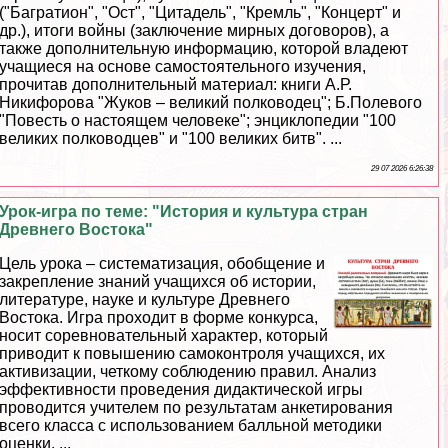
("Багратион", "Ост", "Цитадель", "Кремль", "Концерт" и
др.), итоги войны (заключение мирных договоров), а
также дополнительную информацию, которой владеют
учащиеся на основе самостоятельного изучения,
прочитав дополнительный материал: книги А.Р.
Никифорова "Жуков – великий полководец"; Б.Полевого
"Повесть о настоящем человеке"; энциклопедии "100
великих полководцев" и "100 великих битв". ...
29 07 2026 6:26:38
Урок-игра по теме: "История и культура стран
Древнего Востока"
Цель урока – систематизация, обобщение и
закрепление знаний учащихся об истории,
литературе, науке и культуре Древнего
Востока. Игра проходит в форме конкурса,
носит соревновательный хаpaктер, который
приводит к повышению самоконтроля учащихся, их
активизации, четкому соблюдению правил. Анализ
эффективности проведения дидактической игры
проводится учителем по результатам анкетирования
всего класса с использованием балльной методики
оценки. ...