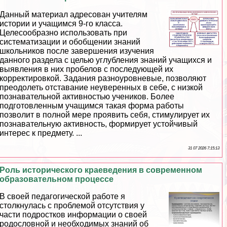
Данный материал адресован учителям
истории и учащимся 9-го класса.
Целесообразно использовать при
систематизации и обобщении знаний
школьников после завершения изучения
данного раздела с целью углубления знаний учащихся и
выявления в них пробелов с последующей их
корректировкой. Задания разноуровневые, позволяют
преодолеть отставание неуверенных в себе, с низкой
познавательной активностью учеников. Более
подготовленным учащимся такая форма работы
позволит в полной мере проявить себя, стимулирует их
познавательную активность, формирует устойчивый
интерес к предмету. ...
31 07 2026 7:15:13
Роль исторического краеведения в современном
образовательном процессе
В своей педагогической работе я
столкнулась с проблемой отсутствия у
части подростков информации о своей
родословной и необходимых знаний об