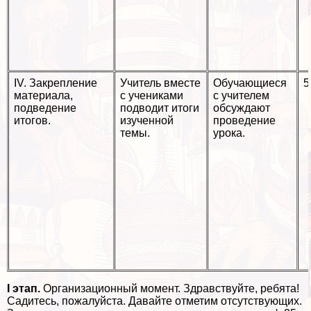
IV. Закрепление
Учитель вместе
Обучающиеся
5
материала,
с учениками
с учителем
подведение
подводит итоги
обсуждают
итогов.
изученной
проведение
темы.
урока.
I этап.
Организационный момент. Здравствуйте, ребята!
Садитесь, пожалуйста. Давайте отметим отсутствующих.