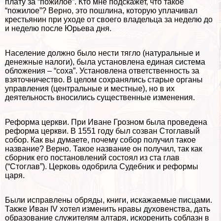
плату за “пожилое”. Кто мне подскажет, что такое
“пожилое”? Верно, это пошлина, которую уплачивал
крестьянин при уходе от своего владельца за неделю до
и неделю после Юрьева дня.
Население должно было нести тягло (натуральные и
денежные налоги), была установлена единая система
обложения – “соха”. Установлена ответственность за
взяточничество. В целом сохранялись старые органы
управления (центральные и местные), но в их
деятельность вносились существенные изменения.
Реформа церкви. При Иване Грозном была проведена
реформа церкви. В 1551 году был созван Стоглавый
собор. Как вы думаете, почему собор получил такое
название? Верно. Такое название он получил, так как
сборник его постановлений состоял из ста глав
(“Стоглав”). Церковь одобрила Судебник и реформы
царя.
Были исправлены обряды, книги, искажаемые писцами.
Также Иван IV хотел изменить нравы духовенства, дать
образование служителям алтаря, искоренить coблaзн в