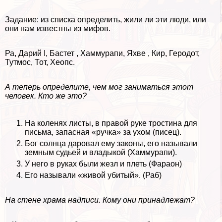
Задание: из списка определить, жили ли эти люди, или
они нам известны из мифов.
Ра, Дарий I, Бастет , Хаммурапи, Яхве , Кир, Геродот,
Тутмос, Тот, Хеопс.
А теперь определите, чем мог заниматься этот
человек. Кто же это?
На коленях листы, в правой руке тростина для
письма, запасная «ручка» за ухом (писец).
Бог солнца даровал ему законы, его называли
земным судьей и владыкой (Xаммурапи).
У него в руках были жезл и плеть (Фараон)
Его называли «живой убитый». (Раб)
На стене храма надписи. Кому они принадлежат?