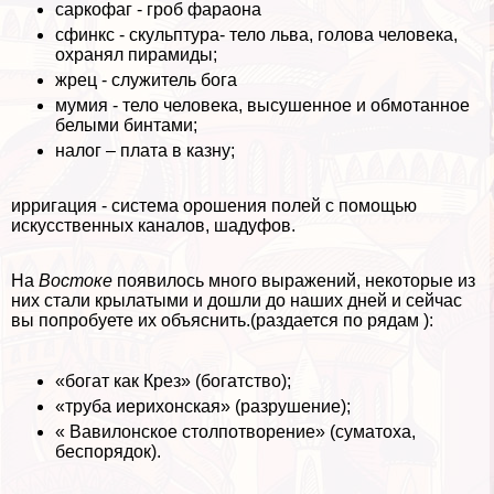
саркофаг - гроб фараона
сфинкс - скульптура- тело льва, голова человека,
охранял пирамиды;
жрец - служитель бога
мумия - тело человека, высушенное и обмотанное
белыми бинтами;
налог – плата в казну;
ирригация - система орошения полей с помощью
искусственных каналов, шадуфов.
На
Востоке
появилось много выражений, некоторые из
них стали крылатыми и дошли до наших дней и сейчас
вы попробуете их объяснить.(раздается по рядам ):
«богат как Крез» (богатство);
«труба иерихонская» (разрушение);
« Вавилонское столпотворение» (суматоха,
беспорядок).