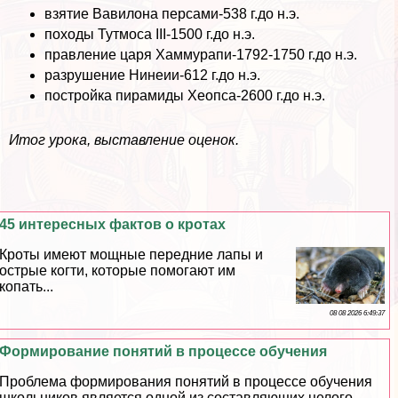
взятие Вавилона персами-538 г.до н.э.
походы Тутмоса III-1500 г.до н.э.
правление царя Хаммурапи-1792-1750 г.до н.э.
разрушение Нинеии-612 г.до н.э.
постройка пирамиды Хеопса-2600 г.до н.э.
Итог урока, выставление оценок.
45 интересных фактов о кротах
Кроты имеют мощные передние лапы и
острые когти, которые помогают им
копать...
08 08 2026 6:49:37
Формирование понятий в процессе обучения
Проблема формирования понятий в процессе обучения
школьников является одной из составляющих целого