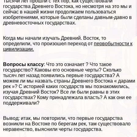
Тысячи лет прошли с тех пор, как существовали
государства Древнего Востока, но несмотря на это мы и
сейчас в нашей жизни продолжаем пользоваться
изобретениями, которые были сделаны давным-давно в
древневосточных государствах.
Когда мы начали изучать Древний. Восток, то
определили, что произошел переход от
первобытности к
цивилизации.
Вопросы классу
: Что это означает ? Что такое
государство? Каковы его основные черты? Сколько
тысяч лет назад появились первые государства? А
можем ли мы назвать страны Древнего Востока « дарами
рек »? С историей каких государств мы познакомились,
изучая Древний Восток? Все ли были равны в этих
государствах? Кому принадлежала власть? А как они ее
поддерживали?
Вывод: итак, мы повторили, что первые государства
возникли на Востоке по берегам рек, там существовало
неравенство, выяснили черты государства.