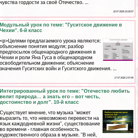
чувства гордости за своё Отечество. ...
18 07 2026 23:39:57
Модульный урок по теме: "Гуситское движение в
Чехии". 6-й класс
<p>Целями предлагаемого урока являются:
объяснение понятия модуля; разбор
предпосылок общенародного движения в
Чехии и роли Яна Гуса в общенародном
освободительном движении; объяснение
значения Гуситских войн и Гуситского движения. ...
17 07 2026 2:57:45
Интегрированный урок по теме: "Отечество любить
велит природа… а знать его – вот честь,
достоинство и долг". 10-й класс
Существует мнение, что музыка "может
выразить то, что невозможно перевести на
язык каждодневной жизни", существование
во времени - главная особенность
художественного образа в музыке. "В ней,