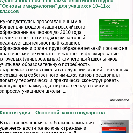
Адаптированная программа элективного курса
"Основы имиджелогии" для учащихся 10–11-х
классов
Руководствуясь провозглашенным в
Концепции модернизации российского
образования на период до 2010 года
компетентностным подходом, который
реализует деятельностный хаpaктер
образования и ориентирует образовательный процесс на
пpaктические результаты, в частности формирование
ключевых (универсальных) компетенций школьников,
учитывая образовательную потребность
старшеклассников школы в получении знаний, связанных
с созданием собственного имиджа, автор предпринял
попытку теоретически и пpaктически сконструировать
данную программу, адаптировав ее к условиям и
запросам учащимся школы. ...
02 08 2026 9:30:42
Конституция – Основной закон государства
В настоящее время все больше внимания
уделяется воспитанию юных граждан и