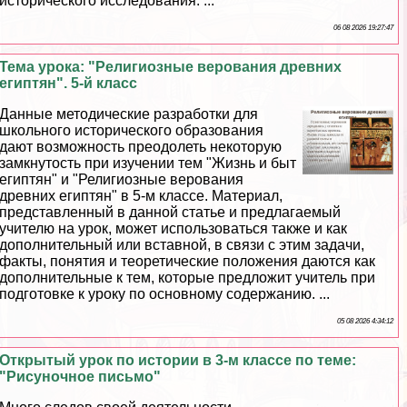
исторического исследования. ...
06 08 2026 19:27:47
Тема урока: "Религиозные верования древних
египтян". 5-й класс
Данные методические разработки для
школьного исторического образования
дают возможность преодолеть некоторую
замкнутость при изучении тем "Жизнь и быт
египтян" и "Религиозные верования
древних египтян" в 5-м классе. Материал,
представленный в данной статье и предлагаемый
учителю на урок, может использоваться также и как
дополнительный или вставной, в связи с этим задачи,
факты, понятия и теоретические положения даются как
дополнительные к тем, которые предложит учитель при
подготовке к уроку по основному содержанию. ...
05 08 2026 4:34:12
Открытый урок по истории в 3-м классе по теме:
"Рисуночное письмо"