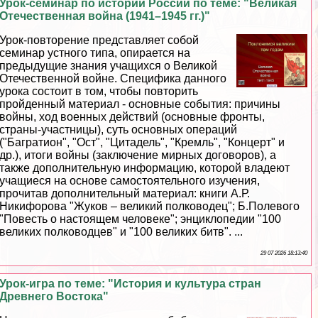
Урок-семинар по истории России по теме: "Великая
Отечественная война (1941–1945 гг.)"
Урок-повторение представляет собой
семинар устного типа, опирается на
предыдущие знания учащихся о Великой
Отечественной войне. Специфика данного
урока состоит в том, чтобы повторить
пройденный материал - основные события: причины
войны, ход военных действий (основные фронты,
страны-участницы), суть основных операций
("Багратион", "Ост", "Цитадель", "Кремль", "Концерт" и
др.), итоги войны (заключение мирных договоров), а
также дополнительную информацию, которой владеют
учащиеся на основе самостоятельного изучения,
прочитав дополнительный материал: книги А.Р.
Никифорова "Жуков – великий полководец"; Б.Полевого
"Повесть о настоящем человеке"; энциклопедии "100
великих полководцев" и "100 великих битв". ...
29 07 2026 18:13:40
Урок-игра по теме: "История и культура стран
Древнего Востока"