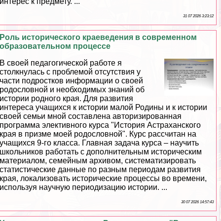
интерес к предмету. ...
31 07 2026 3:23:12
Роль исторического краеведения в современном
образовательном процессе
В своей педагогической работе я
столкнулась с проблемой отсутствия у
части подростков информации о своей
родословной и необходимых знаний об
истории родного края. Для развития
интереса учащихся к истории малой Родины и к истории
своей семьи мной составлена авторизированная
программа элективного курса "История Астpaxaнского
края в призме моей родословной". Курс рассчитан на
учащихся 9-го класса. Главная задача курса – научить
школьников работать с дополнительным историческим
материалом, семейным архивом, систематизировать
статистические данные по разным периодам развития
края, локализовать исторические процессы во времени,
используя научную периодизацию истории. ...
30 07 2026 14:57:43