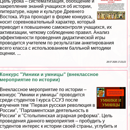
Цель урока – систематизация, обобщение и
закрепление знаний учащихся об истории,
литературе, науке и культуре Древнего
Востока. Игра проходит в форме конкурса,
носит соревновательный хаpaктер, который
приводит к повышению самоконтроля учащихся, их
активизации, четкому соблюдению правил. Анализ
эффективности проведения дидактической игры
проводится учителем по результатам анкетирования
всего класса с использованием балльной методики
оценки. ...
28 07 2026 17:23:23
Конкурс "Умники и умницы" (внеклассное
мероприятие по истории)
Внеклассное мероприятие по истории –
конкурс "Умники и умницы" проводится
среди студентов I курса ССУЗ после
изучения тем "Первая русская революция в
России", "Парламентская деятельность в
России" и "Столыпинская аграрная реформа". Цель
проведения данного мероприятия – пробудить у
студентов интерес к истории своей страны, углубить и