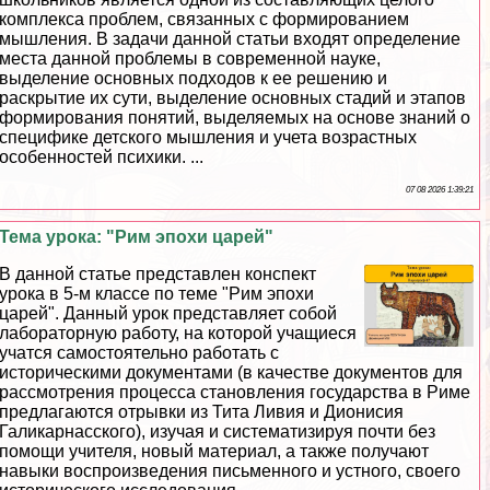
комплекса проблем, связанных с формированием
мышления. В задачи данной статьи входят определение
места данной проблемы в современной науке,
выделение основных подходов к ее решению и
раскрытие их сути, выделение основных стадий и этапов
формирования понятий, выделяемых на основе знаний о
специфике детского мышления и учета возрастных
особенностей психики. ...
07 08 2026 1:39:21
Тема урока: "Рим эпохи царей"
В данной статье представлен конспект
урока в 5-м классе по теме "Рим эпохи
царей". Данный урок представляет собой
лабораторную работу, на которой учащиеся
учатся самостоятельно работать с
историческими документами (в качестве документов для
рассмотрения процесса становления государства в Риме
предлагаются отрывки из Тита Ливия и Дионисия
Галикарнасского), изучая и систематизируя почти без
помощи учителя, новый материал, а также получают
навыки воспроизведения письменного и устного, своего