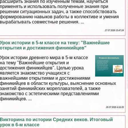
расширить знания по изученным темам, научиться
применять и использовать полученные знания при
решении ситуационных задач, а также способствовать
формированию навыков работы в коллективе и умения
выpaбатывать совместные решения. ...
27 07 2026 15:47:24
Урок истории в 5-м классе на тему: "Важнейшие
открытия и достижения финикийцев"
Урок истории древнего мира в 5-м классе
на тему "Важнейшие открытия и
достижения финикийцев". Целью урока
является знакомство учащихся с
важнейшими открытиями и достижениями
финикийцев в области культуры, выяснение основных
занятий финикийских мореплавателей, а также
знакомство с эстетическими представлениями
финикийцев. ...
26 07 2026 4:33:35
Викторина по истории Средних веков. Итоговый
урок в 6-м классе