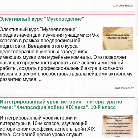
21 07 2026 19:57:13
Элективный курс "Музееведение"
Элективный курс "Музееведение"
предназначен для изучения учащимися 9-х
классов в рамках предпрофильной
подготовки. Введение этого курса
целесообразно в учебных заведениях,
имеющих музеи или музейные комнаты. Это позволяет
наглядно продемонстрировать все аспекты музейной
работы, создать профессиональный актив школьного
музея и в целом способствовать дальнейшему активному
развитию музея. ...
20 07 2026 9:50:57
Интегрированный урок: история + литература по
теме: "Философия войны XIX века". 10-й класс
Интегрированный урок истории и
литературы в 10-м классе, изучающий
историко-философские аспекты войн XIX
века. Основной целью урока служит