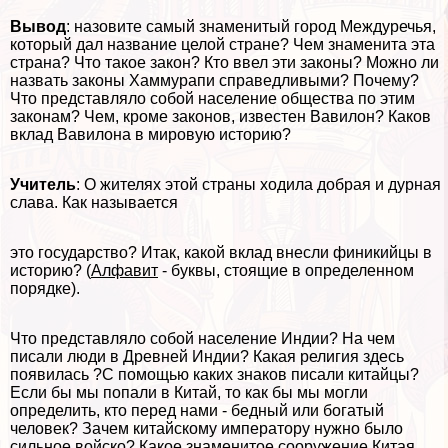
Вывод
: назовите самый знаменитый город Междуречья,
который дал название целой стране? Чем знаменита эта
страна? Что такое закон? Кто ввел эти законы? Можно ли
назвать законы Хаммурапи справедливыми? Почему?
Что представляло собой население общества по этим
законам? Чем, кроме законов, известен Вавилон? Каков
вклад Вавилона в мировую историю?
Учитель
: О жителях этой страны ходила добрая и дурная
слава. Как называется
это государство? Итак, какой вклад внесли финикийцы в
историю? (
Алфавит
- буквы, стоящие в определенном
порядке).
Что представляло собой население Индии? На чем
писали люди в Древней Индии? Какая религия здесь
появилась ?С помощью каких знаков писали китайцы?
Если бы мы попали в Китай, то как бы мы могли
определить, кто перед нами - бедный или богатый
человек? Зачем китайскому императору нужно было
сильное войско? Какое знаменитое сооружение Китая