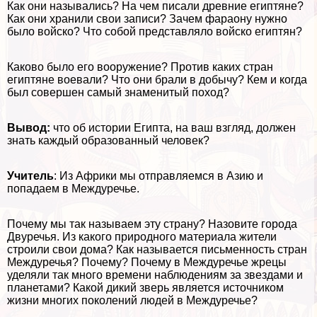
Как они назывались? На чем писали древние египтяне?
Как они хранили свои записи? Зачем фараону нужно
было войско? Что собой представляло войско египтян?
Каково было его вооружение? Против каких стран
египтяне воевали? Что они брали в добычу? Кем и когда
был совершен самый знаменитый поход?
Вывод:
что об истории Египта, на ваш взгляд, должен
знать каждый образованный человек?
Учитель
: Из Африки мы отправляемся в Азию
и
попадаем в Междуречье.
Почему мы так называем эту страну? Назовите города
Двуречья. Из какого природного материала жители
строили свои дома? Как называется письменность стран
Междуречья? Почему? Почему в Междуречье жрецы
уделяли так много времени наблюдениям за звездами и
планетами? Какой дикий зверь является источником
жизни многих поколений людей в Междуречье?