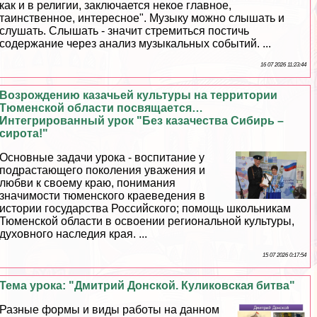
как и в религии, заключается некое главное,
таинственное, интересное". Музыку можно слышать и
слушать. Слышать - значит стремиться постичь
содержание через анализ музыкальных событий. ...
16 07 2026 11:23:44
Возрождению казачьей культуры на территории
Тюменской области посвящается…
Интегрированный урок "Без казачества Сибирь –
сирота!"
Основные задачи урока - воспитание у
подрастающего поколения уважения и
любви к своему краю, понимания
значимости тюменского краеведения в
истории государства Российского; помощь школьникам
Тюменской области в освоении региональной культуры,
духовного наследия края. ...
15 07 2026 0:17:54
Тема урока: "Дмитрий Донской. Куликовская битва"
Разные формы и виды работы на данном