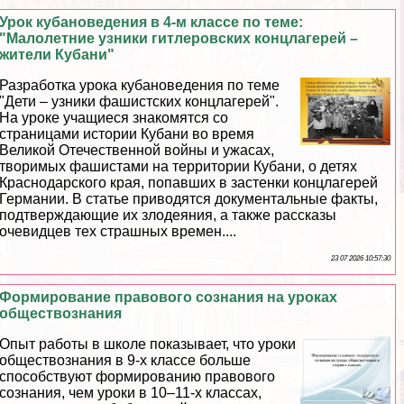
Урок кубановедения в 4-м классе по теме:
"Малолетние узники гитлеровских концлагерей –
жители Кубани"
Разработка урока кубановедения по теме
"Дети – узники фашистских концлагерей".
На уроке учащиеся знакомятся со
страницами истории Кубани во время
Великой Отечественной войны и ужасах,
творимых фашистами на территории Кубани, о детях
Краснодарского края, попавших в застенки концлагерей
Германии. В статье приводятся документальные факты,
подтверждающие их злодеяния, а также рассказы
очевидцев тех страшных времен....
23 07 2026 10:57:30
Формирование правового сознания на уроках
обществознания
Опыт работы в школе показывает, что уроки
обществознания в 9-х классе больше
способствуют формированию правового
сознания, чем уроки в 10–11-х классах,