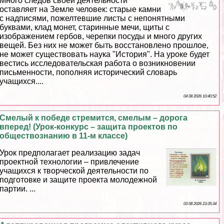
Много следов своей деятельности
оставляет на Земле человек: старые камни
с надписями, пожелтевшие листы с непонятными
буквами, клад монет, старинные мечи, щиты с
изображением гербов, черепки посуды и много других
вещей. Без них не может быть восстановлено прошлое,
не может существовать наука "История". На уроке будет
вестись исследовательская работа о возникновении
письменности, пополняя исторический словарь
учащихся....
04 08 2026 10:40:52
Смелый к победе стремится, смелым – дорога
вперед! (Урок-конкурс – защита проектов по
обществознанию в 11-м классе)
Урок предполагает реализацию задач
проектной технологии – привлечение
учащихся к творческой деятельности по
подготовке и защите проекта молодежной
партии. ...
03 08 2026 23:35:34