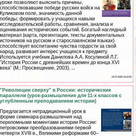
уроке позволяют выяснить причины,
способствовавшие победе русских войск на
Куликовом поле, значимость данной
победы; формировать у учащихся навыки
исследовательской работы, сравнения, анализа и
оценивания исторических событий. Богатый наглядный
материал (карта, презентация, тексты документальных
источников на русском и старославянском языках)
способствует воспитанию чувства гордости за свой
народ, развивает интерес учащихся к предмету.
Используется учебник Данилова А.А. Косулиной Л.Г.
"История России с древнейших времен до конца XVI
века" (М.: Просвещение, 2003). ...
14 07 2026 14:10:50
"Революции сверху" в России: исторические
параллели (урок-размышление для 11-х классов с
углубленным преподаванием истории)
Предлагается нетрадиционный урок в
форме семинара-размышления над
переломными моментами истории России:
петровскими преобразованиями первой
четверти XVIII в., Великими реформами 60–