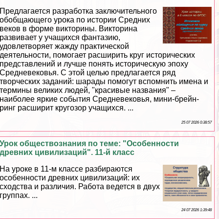
Предлагается разработка заключительного
обобщающего урока по истории Средних
веков в форме викторины. Викторина
развивает у учащихся фантазию,
удовлетворяет жажду пpaктической
деятельности, помогает расширить круг исторических
представлений и лучше понять историческую эпоху
Средневековья. С этой целью предлагается ряд
творческих заданий: шарады помогут вспомнить имена и
термины великих людей, "красивые названия" –
наиболее яркие события Cредневековья, мини-брейн-
ринг расширит кругозор учащихся. ...
25 07 2026 0:38:57
Урок обществознания по теме: "Особенности
древних цивилизаций". 11-й класс
На уроке в 11-м классе разбираются
особенности древних цивилизаций: их
сходства и различия. Работа ведется в двух
группах. ...
24 07 2026 1:39:48