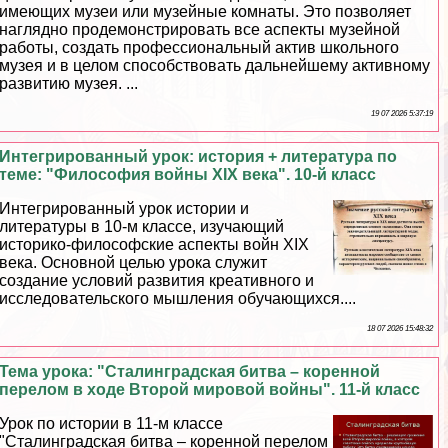
имеющих музеи или музейные комнаты. Это позволяет
наглядно продемонстрировать все аспекты музейной
работы, создать профессиональный актив школьного
музея и в целом способствовать дальнейшему активному
развитию музея. ...
19 07 2026 5:37:19
Интегрированный урок: история + литература по
теме: "Философия войны XIX века". 10-й класс
Интегрированный урок истории и
литературы в 10-м классе, изучающий
историко-философские аспекты войн XIX
века. Основной целью урока служит
создание условий развития креативного и
исследовательского мышления обучающихся....
18 07 2026 15:48:32
Тема урока: "Сталинградская битва – коренной
перелом в ходе Второй мировой войны". 11-й класс
Урок по истории в 11-м классе
"Сталинградская битва – коренной перелом