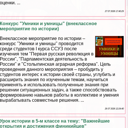
оценки. ...
27 07 2026 17:40:29
Конкурс "Умники и умницы" (внеклассное
мероприятие по истории)
Внеклассное мероприятие по истории –
конкурс "Умники и умницы" проводится
среди студентов I курса ССУЗ после
изучения тем "Первая русская революция в
России", "Парламентская деятельность в
России" и "Столыпинская аграрная реформа". Цель
проведения данного мероприятия – пробудить у
студентов интерес к истории своей страны, углубить и
расширить знания по изученным темам, научиться
применять и использовать полученные знания при
решении ситуационных задач, а также способствовать
формированию навыков работы в коллективе и умения
выpaбатывать совместные решения. ...
26 07 2026 12:24:40
Урок истории в 5-м классе на тему: "Важнейшие
открытия и достижения финикийцев"