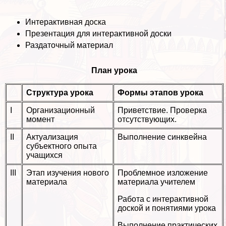
Интеpaктивная доска
Презентация для интеpaктивной доски
Раздаточный материал
План урока
Структура урока
Формы этапов урока
I
Организационный
Приветствие. Проверка
момент
отсутствующих.
II
Актуализация
Выполнение синквейна
субъектного опыта
учащихся
III
Этап изучения нового
Проблемное изложение
материала
материала учителем
Работа с интеpaктивной
доской и понятиями урока
Выполнение пpaктических