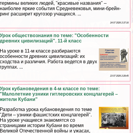
термины великих людей, "красивые названия" –
наиболее яркие события Cредневековья, мини-брейн-
ринг расширит кругозор учащихся. ...
24 07 2026 2:37:16
Урок обществознания по теме: "Особенности
древних цивилизаций". 11-й класс
На уроке в 11-м классе разбираются
особенности древних цивилизаций: их
сходства и различия. Работа ведется в двух
группах. ...
23 07 2026 2:28:45
Урок кубановедения в 4-м классе по теме:
"Малолетние узники гитлеровских концлагерей –
жители Кубани"
Разработка урока кубановедения по теме
"Дети – узники фашистских концлагерей".
На уроке учащиеся знакомятся со
страницами истории Кубани во время
Великой Отечественной войны и ужасах,