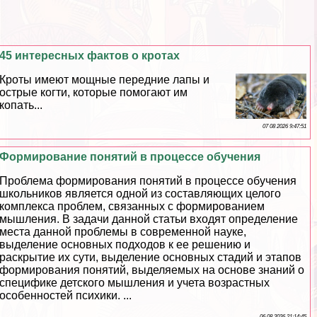
45 интересных фактов о кротах
Кроты имеют мощные передние лапы и
острые когти, которые помогают им
копать...
07 08 2026 9:47:51
Формирование понятий в процессе обучения
Проблема формирования понятий в процессе обучения
школьников является одной из составляющих целого
комплекса проблем, связанных с формированием
мышления. В задачи данной статьи входят определение
места данной проблемы в современной науке,
выделение основных подходов к ее решению и
раскрытие их сути, выделение основных стадий и этапов
формирования понятий, выделяемых на основе знаний о
специфике детского мышления и учета возрастных
особенностей психики. ...
06 08 2026 21:14:45