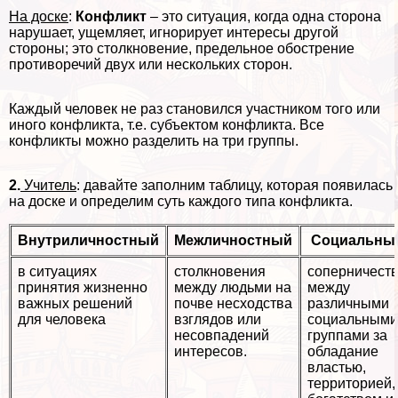
На доске
:
Конфликт
– это ситуация, когда одна сторона
нарушает, ущемляет, игнорирует интересы другой
стороны; это столкновение, предельное обострение
противоречий двух или нескольких сторон.
Каждый человек не раз становился участником того или
иного конфликта, т.е. субъектом конфликта. Все
конфликты можно разделить на три группы.
2.
Учитель
: давайте заполним таблицу, которая появилась
на доске и определим суть каждого типа конфликта.
Внутриличностный
Межличностный
Социальны
в ситуациях
столкновения
соперничест
принятия жизненно
между людьми на
между
важных решений
почве несходства
различными
для человека
взглядов или
социальными
несовпадений
группами за
интересов.
обладание
властью,
территорией,