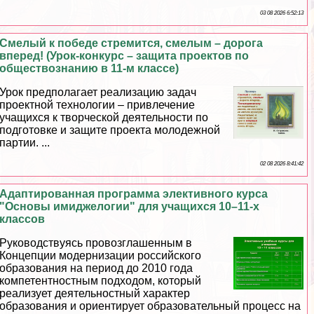
03 08 2026 6:52:13
Смелый к победе стремится, смелым – дорога
вперед! (Урок-конкурс – защита проектов по
обществознанию в 11-м классе)
Урок предполагает реализацию задач
проектной технологии – привлечение
учащихся к творческой деятельности по
подготовке и защите проекта молодежной
партии. ...
02 08 2026 8:41:42
Адаптированная программа элективного курса
"Основы имиджелогии" для учащихся 10–11-х
классов
Руководствуясь провозглашенным в
Концепции модернизации российского
образования на период до 2010 года
компетентностным подходом, который
реализует деятельностный хаpaктер
образования и ориентирует образовательный процесс на