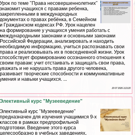
Урок по теме "Права несовершеннолетних"
знакомит учащихся с правами ребенка,
закрепленными в международных
документах о правах ребёнка, в Семейном
и Гражданском кодексах РФ. Урок нацелен
на формирование у учащихся умения работать с
международными законами и основными законами
Российской Федерации, анализировать и находить
необходимую информацию, учиться распознавать свои
права и реализовывать их в повседневной жизни. Урок
способствует формированию осознанного отношения к
своим правам: учит отстаивать и защищать свои права,
уважать и не нарушать права другого человека,
развивает творческие способности и коммуникативные
умения и навыки учащихся. ...
20 07 2026 3:23:20
Элективный курс "Музееведение"
Элективный курс "Музееведение"
предназначен для изучения учащимися 9-х
классов в рамках предпрофильной
подготовки. Введение этого курса
целесообразно в учебных заведениях,