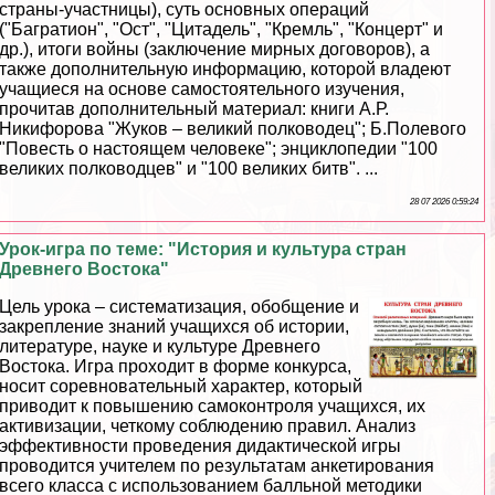
страны-участницы), суть основных операций
("Багратион", "Ост", "Цитадель", "Кремль", "Концерт" и
др.), итоги войны (заключение мирных договоров), а
также дополнительную информацию, которой владеют
учащиеся на основе самостоятельного изучения,
прочитав дополнительный материал: книги А.Р.
Никифорова "Жуков – великий полководец"; Б.Полевого
"Повесть о настоящем человеке"; энциклопедии "100
великих полководцев" и "100 великих битв". ...
28 07 2026 0:59:24
Урок-игра по теме: "История и культура стран
Древнего Востока"
Цель урока – систематизация, обобщение и
закрепление знаний учащихся об истории,
литературе, науке и культуре Древнего
Востока. Игра проходит в форме конкурса,
носит соревновательный хаpaктер, который
приводит к повышению самоконтроля учащихся, их
активизации, четкому соблюдению правил. Анализ
эффективности проведения дидактической игры
проводится учителем по результатам анкетирования
всего класса с использованием балльной методики