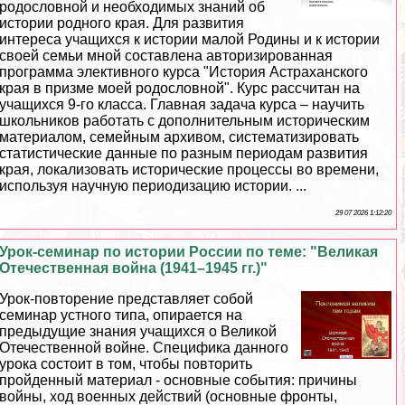
родословной и необходимых знаний об
истории родного края. Для развития
интереса учащихся к истории малой Родины и к истории
своей семьи мной составлена авторизированная
программа элективного курса "История Астpaxaнского
края в призме моей родословной". Курс рассчитан на
учащихся 9-го класса. Главная задача курса – научить
школьников работать с дополнительным историческим
материалом, семейным архивом, систематизировать
статистические данные по разным периодам развития
края, локализовать исторические процессы во времени,
используя научную периодизацию истории. ...
29 07 2026 1:12:20
Урок-семинар по истории России по теме: "Великая
Отечественная война (1941–1945 гг.)"
Урок-повторение представляет собой
семинар устного типа, опирается на
предыдущие знания учащихся о Великой
Отечественной войне. Специфика данного
урока состоит в том, чтобы повторить
пройденный материал - основные события: причины
войны, ход военных действий (основные фронты,