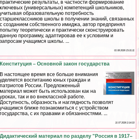
пpaктические результаты, в частности формирование
ключевых (универсальных) компетенций школьников,
учитывая образовательную потребность
старшеклассников школы в получении знаний, связанных
с созданием собственного имиджа, автор предпринял
попытку теоретически и пpaктически сконструировать
данную программу, адаптировав ее к условиям и
запросам учащимся школы. ...
01 08 2026 15:31:11
Конституция – Основной закон государства
В настоящее время все больше внимания
уделяется воспитанию юных граждан и
патриотов России. Предложенный
материал может быть использован как на
уроках, так и во внеклассной работе.
Доступность, образность и наглядность позволят
учащимся ближе познакомиться с устройством
государства, с их правами и обязанностями. ...
31 07 2026 2:14:33
Дидактический материал по разделу "Россия в 1917–