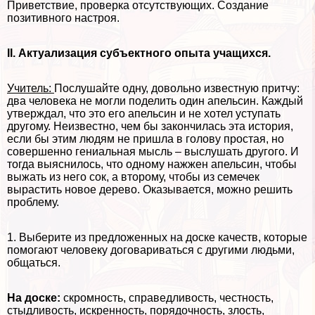
Приветствие, проверка отсутствующих. Создание
позитивного настроя.
II. Актуализация субъектного опыта учащихся.
Учитель:
Послушайте одну, довольно известную притчу:
два человека не могли поделить один апельсин. Каждый
утверждал, что это его апельсин и не хотел уступать
другому. Неизвестно, чем бы закончилась эта история,
если бы этим людям не пришла в голову простая, но
совершенно гениальная мысль – выслушать другого. И
тогда выяснилось, что одному нажжен апельсин, чтобы
выжать из него сок, а второму, чтобы из семечек
вырастить новое дерево. Оказывается, можно решить
проблему.
1. Выберите из предложенных на доске качеств, которые
помогают человеку договариваться с другими людьми,
общаться.
На доске:
скромность, справедливость, честность,
стыдливость, искренность, порядочность, злость,