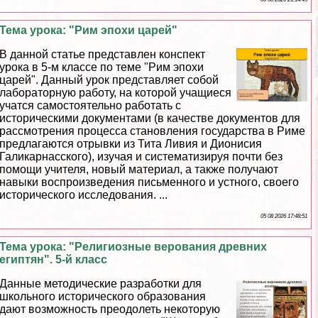
Тема урока: "Рим эпохи царей"
В данной статье представлен конспект
урока в 5-м классе по теме "Рим эпохи
царей". Данный урок представляет собой
лабораторную работу, на которой учащиеся
учатся самостоятельно работать с
историческими документами (в качестве документов для
рассмотрения процесса становления государства в Риме
предлагаются отрывки из Тита Ливия и Дионисия
Галикарнасского), изучая и систематизируя почти без
помощи учителя, новый материал, а также получают
навыки воспроизведения письменного и устного, своего
исторического исследования. ...
05 08 2026 17:48:51
Тема урока: "Религиозные верования древних
египтян". 5-й класс
Данные методические разработки для
школьного исторического образования
дают возможность преодолеть некоторую