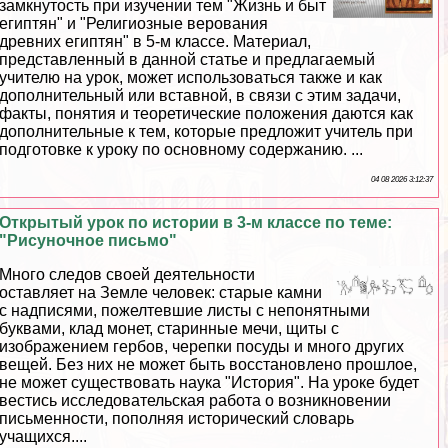
замкнутость при изучении тем "Жизнь и быт
египтян" и "Религиозные верования
древних египтян" в 5-м классе. Материал,
представленный в данной статье и предлагаемый
учителю на урок, может использоваться также и как
дополнительный или вставной, в связи с этим задачи,
факты, понятия и теоретические положения даются как
дополнительные к тем, которые предложит учитель при
подготовке к уроку по основному содержанию. ...
04 08 2026 3:12:37
Открытый урок по истории в 3-м классе по теме:
"Рисуночное письмо"
Много следов своей деятельности
оставляет на Земле человек: старые камни
с надписями, пожелтевшие листы с непонятными
буквами, клад монет, старинные мечи, щиты с
изображением гербов, черепки посуды и много других
вещей. Без них не может быть восстановлено прошлое,
не может существовать наука "История". На уроке будет
вестись исследовательская работа о возникновении
письменности, пополняя исторический словарь
учащихся....