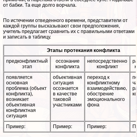
от бабки. Та еще долго ворчала.
По истечении отведенного времени, представители от
каждой группы высказывают свои предположения,
учитель предлагает сравнить их с правильными ответами
и записать в таблицу.
Этапы протекания конфликта
предконфликтный
осознание
непосредственно
р
этап
конфликта
конфликт
появляется
объективная
переход к
п
основная
ситуация
конфликтному
ч
проблема (объект
осознается
взаимодействию,
р
конфликта),
в качестве
обострение
к
возникает
таковой
эмоционального
объективная
участниками
фона
конфликтная
ситуация
Пример:
Пример:
Пример:
П