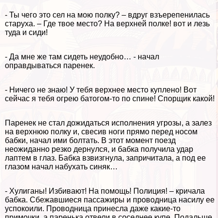
- Ты чего это сел на мою полку? – вдруг взъерепенилась
старуха. – Где твое место? На верхней полке! вот и лезь
туда и сиди!
- Да мне же там сидеть неудобно… - начал
оправдываться паренек.
- Ничего не знаю! У тебя верхнее место куплено! Вот
сейчас я тебя огрею батогом-то по спине! Спорщик какой!
Паренек не стал дожидаться исполнения угрозы, а залез
на верхнюю полку и, свесив ноги прямо перед носом
бабки, начал ими болтать. В этот момент поезд
неожиданно резко дернулся, и бабка получила удар
лаптем в глаз. Бабка взвизгнула, запричитала, а под ее
глазом начал набухать синяк…
- Xyлиганы! Избивают! На помощь! Полиция! – кричала
бабка. Сбежавшиеся пассажиры и проводница насилу ее
успокоили. Проводница принесла даже какие-то
примочки, а паренька отвели в соседнее купе. Подальше