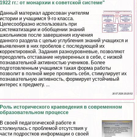
1922 гг.: от монархии к советской системе"
Данный материал адресован учителям
истории и учащимся 9-го класса.
Целесообразно использовать при
систематизации и обобщении знаний
школьников после завершения изучения
данного раздела с целью углубления знаний учащихся и
выявления в них пробелов с последующей их
корректировкой. Задания разноуровневые, позволяют
преодолеть отставание неуверенных в себе, с низкой
познавательной активностью учеников. Более
подготовленным учащимся такая форма работы
позволит в полной мере проявить себя, стимулирует их
познавательную активность, формирует устойчивый
интерес к предмету. ...
30 07 2026 20:20:53
Роль исторического краеведения в современном
образовательном процессе
В своей педагогической работе я
столкнулась с проблемой отсутствия у
части подростков информации о своей