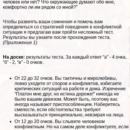
человек или нет? Что окружающие думают обо мне,
комфортно ли им рядом со мной?”
Чтобы развеять ваши сомнения и помочь вам
определиться со стратегией поведения в конфликтной
ситуации я предлагаю вам пройти несложный тест.
Результаты вы узнаете после прохождения теста.
(Приложение 1)
На доске:
результаты теста. За каждый ответ “а” - 4 очка,
“б” - 2, “в” - 0 очков.
От 22 до 32 очков. Вы тактичны и миролюбивы,
ловко уходите от споров и конфликтов, избегаете
критических ситуаций на работе и дома. Изречение
“Платон мне друг, но истина дороже!” никогда не
было вашим девизом. Может быть, поэтому вас
иногда называют приспособленцем. Наберитесь
смелости, если обстоятельства требуют
высказываться принципиально, невзирая на лица.
От 12 до 20 очков. Вы слывете человеком
конфликтным. Но на самом деле конфликтуете, если