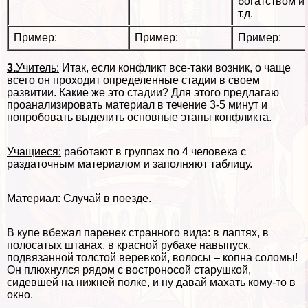
богатством и
т.д.
Пример:
Пример:
Пример:
3.
Учитель:
Итак, если конфликт все-таки возник, о чаще
всего он проходит определенные стадии в своем
развитии. Какие же это стадии? Для этого предлагаю
проанализировать материал в течение 3-5 минут и
попробовать выделить основные этапы конфликта.
Учащиеся:
работают в группах по 4 человека с
раздаточным материалом и заполняют таблицу.
Материал
: Случай в поезде.
В купе вбежал паренек странного вида: в лаптях, в
полосатых штанах, в красной рубахе навыпуск,
подвязанной толстой веревкой, волосы – копна соломы!
Он плюхнулся рядом с востроносой старушкой,
сидевшей на нижней полке, и ну давай махать кому-то в
окно.