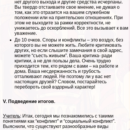
нет другого выхода и другие средства исчерпаны.
Вы твердо отстаиваете свое мнение, не думая о
том, как это отразится на вашем служебном
положении или на приятельских отношениях. При
этом не выходите за рамки корректности, не
унижаетесь до оскорблений. Все это вызывает к вам
уважение.
До 10 очков. Споры и конфликты – это воздух, без
которого вы не можете жить. Любите критиковать
других, но если слышите замечания в свой адрес,
можете “съесть живьем”. Ваша критика- ради
критики, а не для пользы дела. Очень трудно
приходится тем, кто рядом с вами – на работе и
дома. Ваша несдержанность и грубость
отталкивают людей. Не поэтому ли у вас нет
настоящих друзей? Словом, постарайтесь
перебороть свой вздорный хаpaктер!
V. Подведение итогов.
Учитель
: Итак, сегодня мы познакомились с такими
понятиями как “конфликт” и “социальный конфликт”.
Выяснили, что существуют разнообразные виды