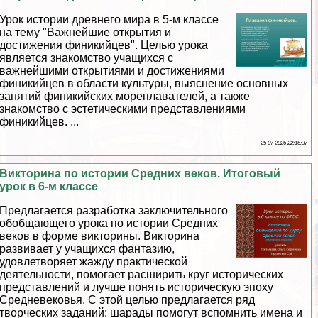
Урок истории древнего мира в 5-м классе
на тему "Важнейшие открытия и
достижения финикийцев". Целью урока
является знакомство учащихся с
важнейшими открытиями и достижениями
финикийцев в области культуры, выяснение основных
занятий финикийских мореплавателей, а также
знакомство с эстетическими представлениями
финикийцев. ...
25 07 2026 22:16:37
Викторина по истории Средних веков. Итоговый
урок в 6-м классе
Предлагается разработка заключительного
обобщающего урока по истории Средних
веков в форме викторины. Викторина
развивает у учащихся фантазию,
удовлетворяет жажду пpaктической
деятельности, помогает расширить круг исторических
представлений и лучше понять историческую эпоху
Средневековья. С этой целью предлагается ряд
творческих заданий: шарады помогут вспомнить имена и