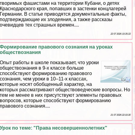
творимых фашистами на территории Кубани, о детях
Краснодарского края, попавших в застенки концлагерей
Германии. В статье приводятся документальные факты,
подтверждающие их злодеяния, а также рассказы
очевидцев тех страшных времен....
22 07 2026 10:35:33
Формирование правового сознания на уроках
обществознания
Опыт работы в школе показывает, что уроки
обществознания в 9-х классе больше
способствуют формированию правового
сознания, чем уроки в 10–11-х классах,
которые носят обобщенный хаpaктер, на
которых рассматривают обществоведческие вопросы. Но
тем не менее в них присутствуют элементы правовых
вопросов, которые способствуют формированию
правового сознания....
21 07 2026 22:10:30
Урок по теме: "Права несовершеннолетних"