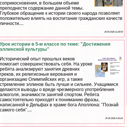
соприкосновения, в большем объеме
преподнести содержание данной темы.
Глубокое обращение к истории своего народа позволяет
положительно влиять на воспитание гражданских качеств
личности....
26 06 2026 11:28:59
Урок истории в 5-м классе по теме: "Достижения
эллинской культуры"
Исторический опыт прошлых веков
помогает совершенствовать себя. На уроке
ребята анализируют занятия древних
греков, их религиозные верования и
организацию Олимпийских игр, а также
стремление эллинов быть лучше и сильнее. Учащимися
делаются выводы о вреде чрезмерного употрeбления
алкоголя, значимости занятий спортом. Ребята
самостоятельно приходят к пониманию фразы,
написанной в Дельфах в храме бога Аполлона: "Познай
самого себя"....
25 06 2026 9:43:24