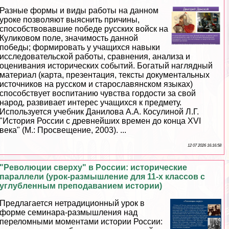
Разные формы и виды работы на данном
уроке позволяют выяснить причины,
способствовавшие победе русских войск на
Куликовом поле, значимость данной
победы; формировать у учащихся навыки
исследовательской работы, сравнения, анализа и
оценивания исторических событий. Богатый наглядный
материал (карта, презентация, тексты документальных
источников на русском и старославянском языках)
способствует воспитанию чувства гордости за свой
народ, развивает интерес учащихся к предмету.
Используется учебник Данилова А.А. Косулиной Л.Г.
"История России с древнейших времен до конца XVI
века" (М.: Просвещение, 2003). ...
12 07 2026 16:16:58
"Революции сверху" в России: исторические
параллели (урок-размышление для 11-х классов с
углубленным преподаванием истории)
Предлагается нетрадиционный урок в
форме семинара-размышления над
переломными моментами истории России: