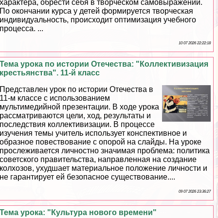
хаpaктера, обрести себя в творческом самовыражении.
По окончании курса у детей формируется творческая
индивидуальность, происходит оптимизация учебного
процесса. ...
10 07 2026 22:22:18
Тема урока по истории Отечества: "Коллективизация
крестьянства". 11-й класс
Представлен урок по истории Отечества в
11-м классе с использованием
мультимедийной презентации. В ходе урока
рассматриваются цели, ход, результаты и
последствия коллективизации. В процессе
изучения темы учитель использует конспективное и
образное повествование с опорой на слайды. На уроке
прослеживается личностно значимая проблема: политика
советского правительства, направленная на создание
колхозов, ухудшает материальное положение личности и
не гарантирует ей безопасное существование....
09 07 2026 23:36:27
Тема урока: "Культура нового времени"