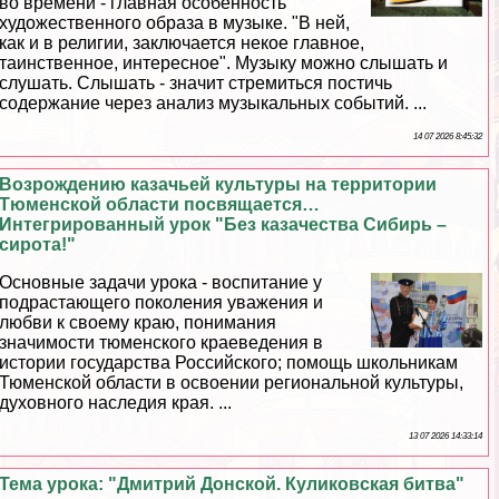
во времени - главная особенность
художественного образа в музыке. "В ней,
как и в религии, заключается некое главное,
таинственное, интересное". Музыку можно слышать и
слушать. Слышать - значит стремиться постичь
содержание через анализ музыкальных событий. ...
14 07 2026 8:45:32
Возрождению казачьей культуры на территории
Тюменской области посвящается…
Интегрированный урок "Без казачества Сибирь –
сирота!"
Основные задачи урока - воспитание у
подрастающего поколения уважения и
любви к своему краю, понимания
значимости тюменского краеведения в
истории государства Российского; помощь школьникам
Тюменской области в освоении региональной культуры,
духовного наследия края. ...
13 07 2026 14:33:14
Тема урока: "Дмитрий Донской. Куликовская битва"