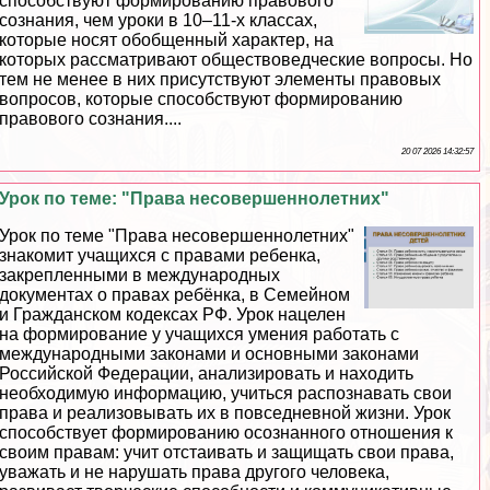
способствуют формированию правового
сознания, чем уроки в 10–11-х классах,
которые носят обобщенный хаpaктер, на
которых рассматривают обществоведческие вопросы. Но
тем не менее в них присутствуют элементы правовых
вопросов, которые способствуют формированию
правового сознания....
20 07 2026 14:32:57
Урок по теме: "Права несовершеннолетних"
Урок по теме "Права несовершеннолетних"
знакомит учащихся с правами ребенка,
закрепленными в международных
документах о правах ребёнка, в Семейном
и Гражданском кодексах РФ. Урок нацелен
на формирование у учащихся умения работать с
международными законами и основными законами
Российской Федерации, анализировать и находить
необходимую информацию, учиться распознавать свои
права и реализовывать их в повседневной жизни. Урок
способствует формированию осознанного отношения к
своим правам: учит отстаивать и защищать свои права,
уважать и не нарушать права другого человека,