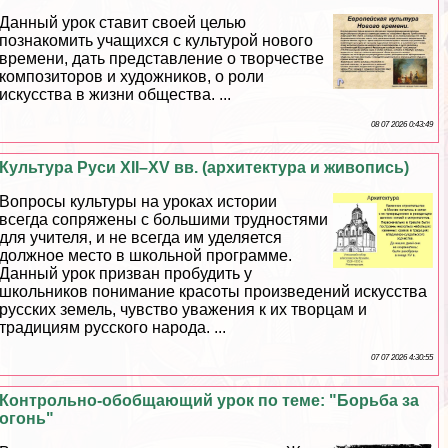
Данный урок ставит своей целью
познакомить учащихся с культурой нового
времени, дать представление о творчестве
композиторов и художников, о роли
искусства в жизни общества. ...
08 07 2026 0:43:49
Культура Руси XII–XV вв. (архитектура и живопись)
Вопросы культуры на уроках истории
всегда сопряжены с большими трудностями
для учителя, и не всегда им уделяется
должное место в школьной программе.
Данный урок призван пробудить у
школьников понимание красоты произведений искусства
русских земель, чувство уважения к их творцам и
традициям русского народа. ...
07 07 2026 4:30:55
Контрольно-обобщающий урок по теме: "Борьба за
огонь"