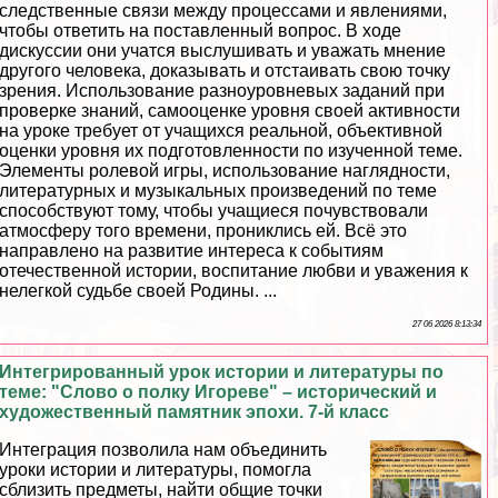
следственные связи между процессами и явлениями,
чтобы ответить на поставленный вопрос. В ходе
дискуссии они учатся выслушивать и уважать мнение
другого человека, доказывать и отстаивать свою точку
зрения. Использование разноуровневых заданий при
проверке знаний, самооценке уровня своей активности
на уроке требует от учащихся реальной, объективной
оценки уровня их подготовленности по изученной теме.
Элементы ролевой игры, использование наглядности,
литературных и музыкальных произведений по теме
способствуют тому, чтобы учащиеся почувствовали
атмосферу того времени, прониклись ей. Всё это
направлено на развитие интереса к событиям
отечественной истории, воспитание любви и уважения к
нелегкой судьбе своей Родины. ...
27 06 2026 8:13:34
Интегрированный урок истории и литературы по
теме: "Слово о полку Игореве" – исторический и
художественный памятник эпохи. 7-й класс
Интеграция позволила нам объединить
уроки истории и литературы, помогла
сблизить предметы, найти общие точки