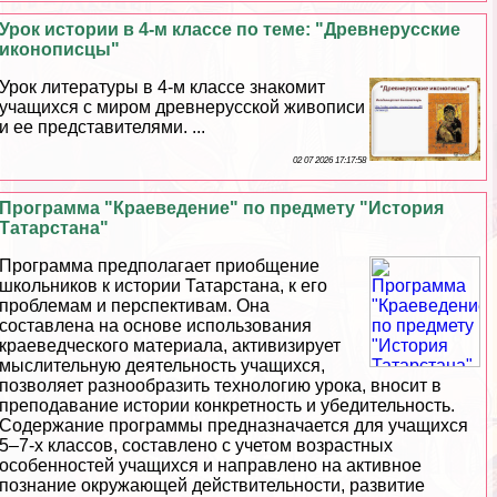
Урок истории в 4-м классе по теме: "Древнерусские
иконописцы"
Урок литературы в 4-м классе знакомит
учащихся с миром древнерусской живописи
и ее представителями. ...
02 07 2026 17:17:58
Программа "Краеведение" по предмету "История
Татарстана"
Программа предполагает приобщение
школьников к истории Татарстана, к его
проблемам и перспективам. Она
составлена на основе использования
краеведческого материала, активизирует
мыслительную деятельность учащихся,
позволяет разнообразить технологию урока, вносит в
преподавание истории конкретность и убедительность.
Содержание программы предназначается для учащихся
5–7-х классов, составлено с учетом возрастных
особенностей учащихся и направлено на активное
познание окружающей действительности, развитие