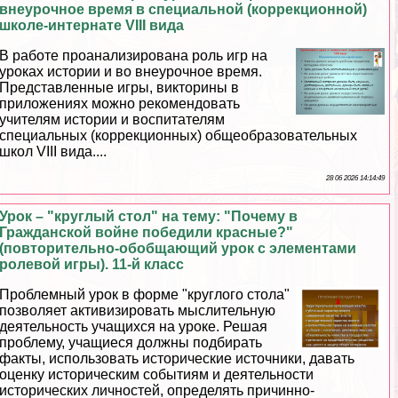
внеурочное время в специальной (коррекционной)
школе-интернате VIII вида
В работе проанализирована роль игр на
уроках истории и во внеурочное время.
Представленные игры, викторины в
приложениях можно рекомендовать
учителям истории и воспитателям
специальных (коррекционных) общеобразовательных
школ VIII вида....
28 06 2026 14:14:49
Урок – "круглый стол" на тему: "Почему в
Гражданской войне победили красные?"
(повторительно-обобщающий урок с элементами
ролевой игры). 11-й класс
Проблемный урок в форме "круглого стола"
позволяет активизировать мыслительную
деятельность учащихся на уроке. Решая
проблему, учащиеся должны подбирать
факты, использовать исторические источники, давать
оценку историческим событиям и деятельности
исторических личностей, определять причинно-