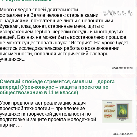
Много следов своей деятельности
оставляет на Земле человек: старые камни
с надписями, пожелтевшие листы с непонятными
буквами, клад монет, старинные мечи, щиты с
изображением гербов, черепки посуды и много других
вещей. Без них не может быть восстановлено прошлое,
не может существовать наука "История". На уроке будет
вестись исследовательская работа о возникновении
письменности, пополняя исторический словарь
учащихся....
02 08 2026 12:20:30
Смелый к победе стремится, смелым – дорога
вперед! (Урок-конкурс – защита проектов по
обществознанию в 11-м классе)
Урок предполагает реализацию задач
проектной технологии – привлечение
учащихся к творческой деятельности по
подготовке и защите проекта молодежной
партии. ...
01 08 2026 5:25:59