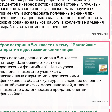
студентов интерес к истории своей страны, углубить и
расширить знания по изученным темам, научиться
применять и использовать полученные знания при
решении ситуационных задач, а также способствовать
формированию навыков работы в коллективе и умения
выpaбатывать совместные решения. ...
25 07 2026 14:18:16
Урок истории в 5-м классе на тему: "Важнейшие
открытия и достижения финикийцев"
Урок истории древнего мира в 5-м классе
на тему "Важнейшие открытия и
достижения финикийцев". Целью урока
является знакомство учащихся с
важнейшими открытиями и достижениями
финикийцев в области культуры, выяснение основных
занятий финикийских мореплавателей, а также
знакомство с эстетическими представлениями
финикийцев. ...
24 07 2026 10:27:14