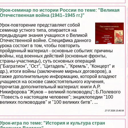
Урок-семинар по истории России по теме: "Великая
Отечественная война (1941–1945 гг.)"
Урок-повторение представляет собой
семинар устного типа, опирается на
предыдущие знания учащихся о Великой
Отечественной войне. Специфика данного
урока состоит в том, чтобы повторить
пройденный материал - основные события: причины
войны, ход военных действий (основные фронты,
страны-участницы), суть основных операций
("Багратион", "Ост", "Цитадель", "Кремль", "Концерт" и
др.), итоги войны (заключение мирных договоров), а
также дополнительную информацию, которой владеют
учащиеся на основе самостоятельного изучения,
прочитав дополнительный материал: книги А.Р.
Никифорова "Жуков – великий полководец"; Б.Полевого
"Повесть о настоящем человеке"; энциклопедии "100
великих полководцев" и "100 великих битв". ...
27 07 2026 15:46:54
Урок-игра по теме: "История и культура стран