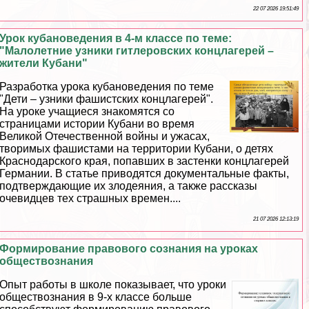
22 07 2026 19:51:49
Урок кубановедения в 4-м классе по теме:
"Малолетние узники гитлеровских концлагерей –
жители Кубани"
Разработка урока кубановедения по теме
"Дети – узники фашистских концлагерей".
На уроке учащиеся знакомятся со
страницами истории Кубани во время
Великой Отечественной войны и ужасах,
творимых фашистами на территории Кубани, о детях
Краснодарского края, попавших в застенки концлагерей
Германии. В статье приводятся документальные факты,
подтверждающие их злодеяния, а также рассказы
очевидцев тех страшных времен....
21 07 2026 12:13:19
Формирование правового сознания на уроках
обществознания
Опыт работы в школе показывает, что уроки
обществознания в 9-х классе больше