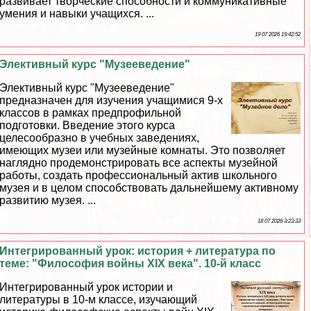
развивает творческие способности и коммуникативные
умения и навыки учащихся. ...
19 07 2026 19:42:52
Элективный курс "Музееведение"
Элективный курс "Музееведение"
предназначен для изучения учащимися 9-х
классов в рамках предпрофильной
подготовки. Введение этого курса
целесообразно в учебных заведениях,
имеющих музеи или музейные комнаты. Это позволяет
наглядно продемонстрировать все аспекты музейной
работы, создать профессиональный актив школьного
музея и в целом способствовать дальнейшему активному
развитию музея. ...
18 07 2026 3:23:33
Интегрированный урок: история + литература по
теме: "Философия войны XIX века". 10-й класс
Интегрированный урок истории и
литературы в 10-м классе, изучающий