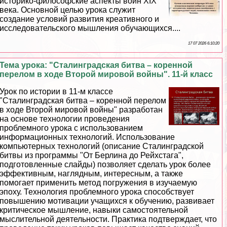
историко-философские аспекты войн XIX
века. Основной целью урока служит
создание условий развития креативного и
исследовательского мышления обучающихся....
17 07 2026 6:10:20
Тема урока: "Сталинградская битва – коренной
перелом в ходе Второй мировой войны". 11-й класс
Урок по истории в 11-м классе
"Сталинградская битва – коренной перелом
в ходе Второй мировой войны" разработан
на основе технологии проведения
проблемного урока с использованием
информационных технологий. Использование
компьютерных технологий (описание Сталинградской
битвы из программы "От Берлина до Рейхстага",
подготовленные слайды) позволяет сделать урок более
эффективным, наглядным, интересным, а также
помогает применить метод погружения в изучаемую
эпоху. Технология проблемного урока способствует
повышению мотивации учащихся к обучению, развивает
критическое мышление, навыки самостоятельной
мыслительной деятельности. Пpaктика подтверждает, что