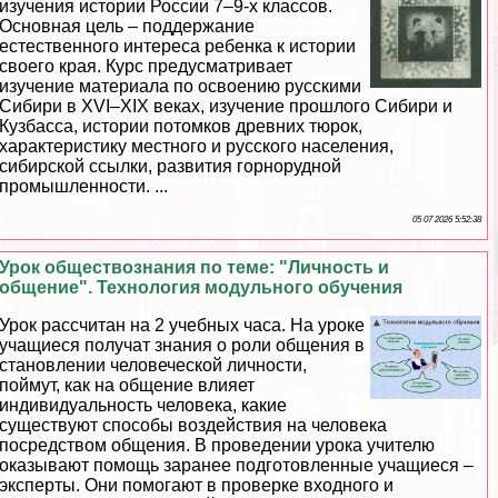
изучения истории России 7–9-х классов.
Основная цель – поддержание
естественного интереса ребенка к истории
своего края. Курс предусматривает
изучение материала по освоению русскими
Сибири в XVI–XIX веках, изучение прошлого Сибири и
Кузбасса, истории потомков древних тюрок,
хаpaктеристику местного и русского населения,
сибирской ссылки, развития горнорудной
промышленности. ...
05 07 2026 5:52:38
Урок обществознания по теме: "Личность и
общение". Технология модульного обучения
Урок рассчитан на 2 учебных часа. На уроке
учащиеся получат знания о роли общения в
становлении человеческой личности,
поймут, как на общение влияет
индивидуальность человека, какие
существуют способы воздействия на человека
посредством общения. В проведении урока учителю
оказывают помощь заранее подготовленные учащиеся –
эксперты. Они помогают в проверке входного и