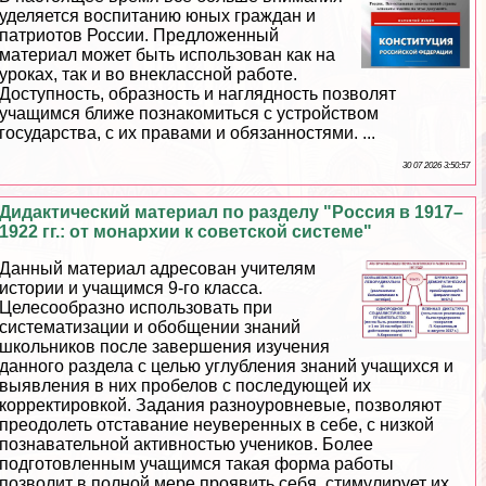
уделяется воспитанию юных граждан и
патриотов России. Предложенный
материал может быть использован как на
уроках, так и во внеклассной работе.
Доступность, образность и наглядность позволят
учащимся ближе познакомиться с устройством
государства, с их правами и обязанностями. ...
30 07 2026 3:50:57
Дидактический материал по разделу "Россия в 1917–
1922 гг.: от монархии к советской системе"
Данный материал адресован учителям
истории и учащимся 9-го класса.
Целесообразно использовать при
систематизации и обобщении знаний
школьников после завершения изучения
данного раздела с целью углубления знаний учащихся и
выявления в них пробелов с последующей их
корректировкой. Задания разноуровневые, позволяют
преодолеть отставание неуверенных в себе, с низкой
познавательной активностью учеников. Более
подготовленным учащимся такая форма работы
позволит в полной мере проявить себя, стимулирует их