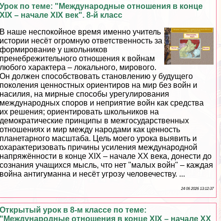
Урок по теме: "Международные отношения в конце
XIX – начале XIX век". 8-й класс
В наше неспокойное время именно учитель
истории несёт огромную ответственность за
формирование у школьников
пренебрежительного отношения к войнам
любого хаpaктера – локального, мирового.
Он должен способствовать становлению у будущего
поколения ценностных ориентиров на мир без войн и
насилия, на мирные способы урегулирования
международных споров и неприятие войн как средства
их решения; ориентировать школьников на
демократические принципы в межгосударственных
отношениях и мир между народами как ценность
планетарного масштаба. Цель моего урока выявить и
охаpaктеризовать причины усиления международной
напряжённости в конце XIX – начале XX века, донести до
сознания учащихся мысль, что нет "малых войн" – каждая
война антигуманна и несёт угрозу человечеству. ...
24 06 2026 13:12:37
Открытый урок в 8-м классе по теме:
"Международные отношения в конце XIX – начале ХХ