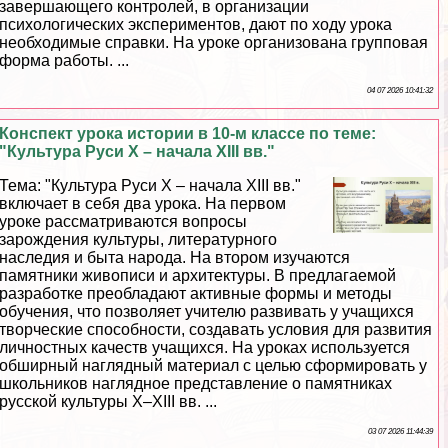
завершающего контролей, в организации
психологических экспериментов, дают по ходу урока
необходимые справки. На уроке организована групповая
форма работы. ...
04 07 2026 10:41:32
Конспект урока истории в 10-м классе по теме:
"Культура Руси Х – начала XIII вв."
Тема: "Культура Руси Х – начала ХIII вв."
включает в себя два урока. На первом
уроке рассматриваются вопросы
зарождения культуры, литературного
наследия и быта народа. На втором изучаются
памятники живописи и архитектуры. В предлагаемой
разработке преобладают активные формы и методы
обучения, что позволяет учителю развивать у учащихся
творческие способности, создавать условия для развития
личностных качеств учащихся. На уроках используется
обширный наглядный материал с целью сформировать у
школьников наглядное представление о памятниках
русской культуры Х–ХIII вв. ...
03 07 2026 11:44:39