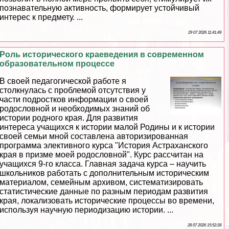
познавательную активность, формирует устойчивый
интерес к предмету. ...
29 07 2026 11:41:49
Роль исторического краеведения в современном
образовательном процессе
В своей педагогической работе я
столкнулась с проблемой отсутствия у
части подростков информации о своей
родословной и необходимых знаний об
истории родного края. Для развития
интереса учащихся к истории малой Родины и к истории
своей семьи мной составлена авторизированная
программа элективного курса "История Астpaxaнского
края в призме моей родословной". Курс рассчитан на
учащихся 9-го класса. Главная задача курса – научить
школьников работать с дополнительным историческим
материалом, семейным архивом, систематизировать
статистические данные по разным периодам развития
края, локализовать исторические процессы во времени,
используя научную периодизацию истории. ...
28 07 2026 15:52:28