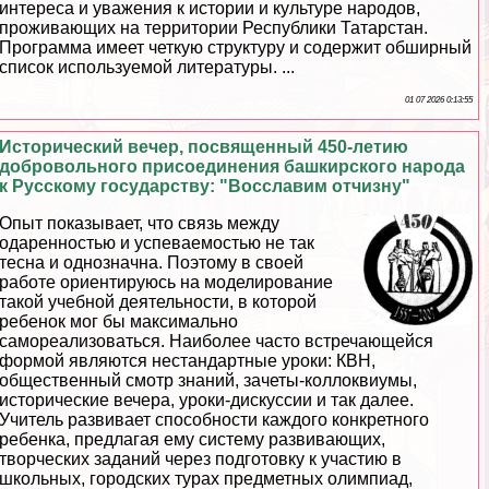
интереса и уважения к истории и культуре народов,
проживающих на территории Республики Татарстан.
Программа имеет четкую структуру и содержит обширный
список используемой литературы. ...
01 07 2026 0:13:55
Исторический вечер, посвященный 450-летию
добровольного присоединения башкирского народа
к Русскому государству: "Восславим отчизну"
Опыт показывает, что связь между
одаренностью и успеваемостью не так
тесна и однозначна. Поэтому в своей
работе ориентируюсь на моделирование
такой учебной деятельности, в которой
ребенок мог бы максимально
самореализоваться. Наиболее часто встречающейся
формой являются нестандартные уроки: КВН,
общественный смотр знаний, зачеты-коллоквиумы,
исторические вечера, уроки-дискуссии и так далее.
Учитель развивает способности каждого конкретного
ребенка, предлагая ему систему развивающих,
творческих заданий через подготовку к участию в
школьных, городских турах предметных олимпиад,