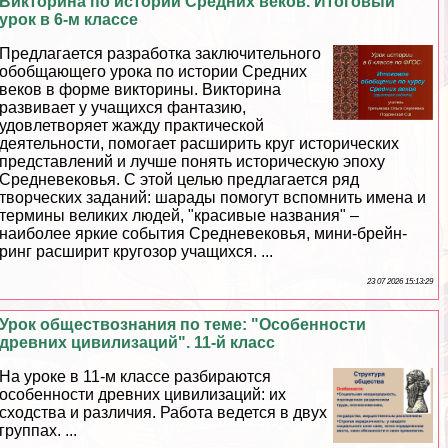
Викторина по истории Средних веков. Итоговый
урок в 6-м классе
Предлагается разработка заключительного
обобщающего урока по истории Средних
веков в форме викторины. Викторина
развивает у учащихся фантазию,
удовлетворяет жажду пpaктической
деятельности, помогает расширить круг исторических
представлений и лучше понять историческую эпоху
Средневековья. С этой целью предлагается ряд
творческих заданий: шарады помогут вспомнить имена и
термины великих людей, "красивые названия" –
наиболее яркие события Cредневековья, мини-брейн-
ринг расширит кругозор учащихся. ...
23 07 2026 15:13:29
Урок обществознания по теме: "Особенности
древних цивилизаций". 11-й класс
На уроке в 11-м классе разбираются
особенности древних цивилизаций: их
сходства и различия. Работа ведется в двух
группах. ...