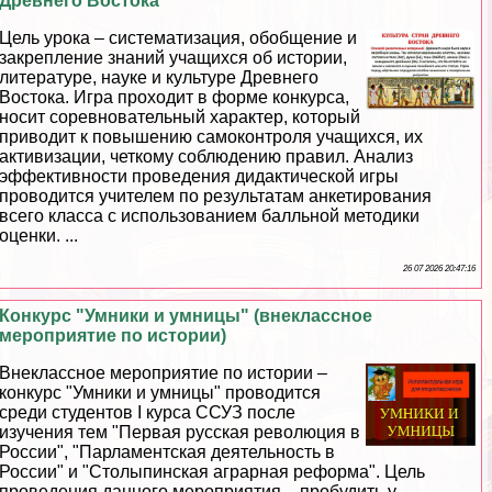
Древнего Востока"
Цель урока – систематизация, обобщение и
закрепление знаний учащихся об истории,
литературе, науке и культуре Древнего
Востока. Игра проходит в форме конкурса,
носит соревновательный хаpaктер, который
приводит к повышению самоконтроля учащихся, их
активизации, четкому соблюдению правил. Анализ
эффективности проведения дидактической игры
проводится учителем по результатам анкетирования
всего класса с использованием балльной методики
оценки. ...
26 07 2026 20:47:16
Конкурс "Умники и умницы" (внеклассное
мероприятие по истории)
Внеклассное мероприятие по истории –
конкурс "Умники и умницы" проводится
среди студентов I курса ССУЗ после
изучения тем "Первая русская революция в
России", "Парламентская деятельность в
России" и "Столыпинская аграрная реформа". Цель
проведения данного мероприятия – пробудить у