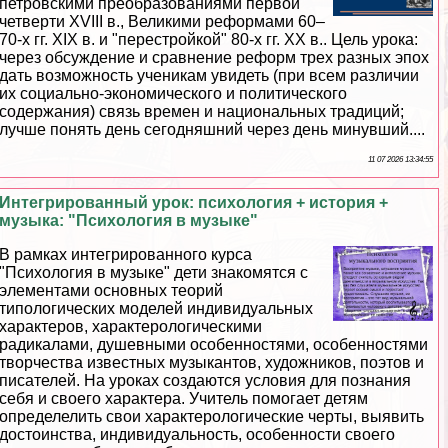
петровскими преобразованиями первой
четверти XVIII в., Великими реформами 60–
70-х гг. XIX в. и "перестройкой" 80-х гг. ХХ в.. Цель урока:
через обсуждение и сравнение реформ трех разных эпох
дать возможность ученикам увидеть (при всем различии
их социально-экономического и политического
содержания) связь времен и национальных традиций;
лучше понять день сегодняшний через день минувший....
11 07 2026 13:34:55
Интегрированный урок: психология + история +
музыка: "Психология в музыке"
В рамках интегрированного курса
"Психология в музыке" дети знакомятся с
элементами основных теорий
типологических моделей индивидуальных
хаpaктеров, хаpaктерологическими
радикалами, душевными особенностями, особенностями
творчества известных музыкантов, художников, поэтов и
писателей. На уроках создаются условия для познания
себя и своего хаpaктера. Учитель помогает детям
определелить свои хаpaктерологические черты, выявить
достоинства, индивидуальность, особенности своего