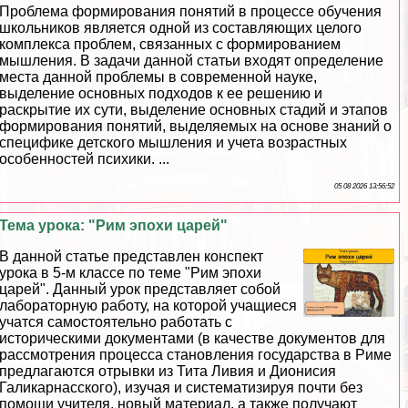
Проблема формирования понятий в процессе обучения
школьников является одной из составляющих целого
комплекса проблем, связанных с формированием
мышления. В задачи данной статьи входят определение
места данной проблемы в современной науке,
выделение основных подходов к ее решению и
раскрытие их сути, выделение основных стадий и этапов
формирования понятий, выделяемых на основе знаний о
специфике детского мышления и учета возрастных
особенностей психики. ...
05 08 2026 13:56:52
Тема урока: "Рим эпохи царей"
В данной статье представлен конспект
урока в 5-м классе по теме "Рим эпохи
царей". Данный урок представляет собой
лабораторную работу, на которой учащиеся
учатся самостоятельно работать с
историческими документами (в качестве документов для
рассмотрения процесса становления государства в Риме
предлагаются отрывки из Тита Ливия и Дионисия
Галикарнасского), изучая и систематизируя почти без
помощи учителя, новый материал, а также получают