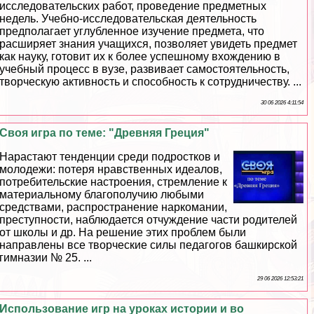
исследовательских работ, проведение предметных
недель. Учебно-исследовательская деятельность
предполагает углубленное изучение предмета, что
расширяет знания учащихся, позволяет увидеть предмет
как науку, готовит их к более успешному вхождению в
учебный процесс в вузе, развивает самостоятельность,
творческую активность и способность к сотрудничеству. ...
30 06 2026 4:11:54
Своя игра по теме: "Древняя Греция"
Нарастают тенденции среди подростков и
молодежи: потеря нравственных идеалов,
потребительские настроения, стремление к
материальному благополучию любыми
средствами, распространение наркомании,
преступности, наблюдается отчуждение части родителей
от школы и др. На решение этих проблем были
направлены все творческие силы педагогов башкирской
гимназии № 25. ...
29 06 2026 12:53:21
Использование игр на уроках истории и во