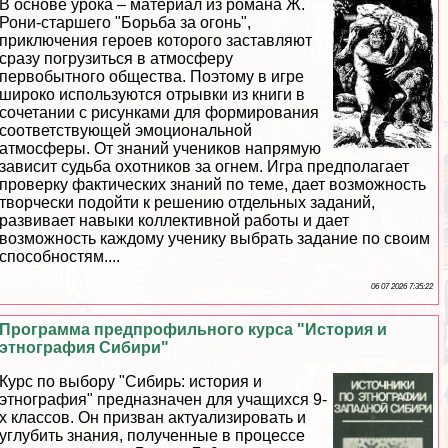
В основе урока – материал из романа Ж.
Рони-старшего "Борьба за огонь",
приключения героев которого заставляют
сразу погрузиться в атмосферу
первобытного общества. Поэтому в игре
широко используются отрывки из книги в
сочетании с рисунками для формирования
соответствующей эмоциональной
атмосферы. От знаний учеников напрямую
зависит судьба охотников за огнем. Игра предполагает
проверку фактических знаний по теме, дает возможность
творчески подойти к решению отдельных заданий,
развивает навыки коллективной работы и дает
возможность каждому ученику выбрать задание по своим
способностям....
06 07 2026 7:35:22
Программа предпрофильного курса "История и
этнография Сибири"
Курс по выбору "Сибирь: история и
этнография" предназначен для учащихся 9-
х классов. Он призван актуализировать и
углубить знания, полученные в процессе