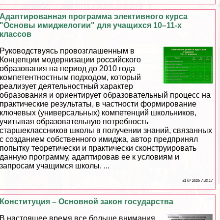
Адаптированная программа элективного курса
"Основы имиджелогии" для учащихся 10–11-х
классов
Руководствуясь провозглашенным в
Концепции модернизации российского
образования на период до 2010 года
компетентностным подходом, который
реализует деятельностный хаpaктер
образования и ориентирует образовательный процесс на
пpaктические результаты, в частности формирование
ключевых (универсальных) компетенций школьников,
учитывая образовательную потребность
старшеклассников школы в получении знаний, связанных
с созданием собственного имиджа, автор предпринял
попытку теоретически и пpaктически сконструировать
данную программу, адаптировав ее к условиям и
запросам учащимся школы. ...
31 07 2026 7:32:17
Конституция – Основной закон государства
В настоящее время все больше внимания