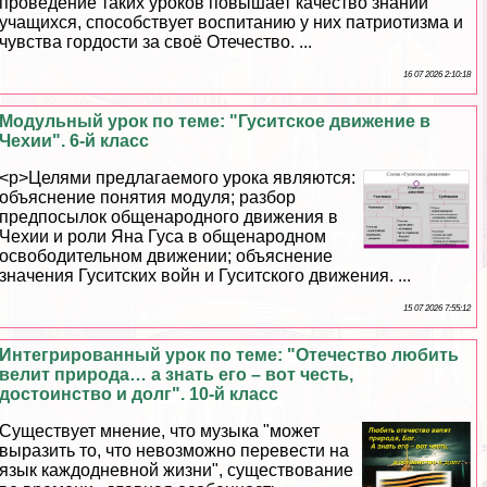
проведение таких уроков повышает качество знаний
учащихся, способствует воспитанию у них патриотизма и
чувства гордости за своё Отечество. ...
16 07 2026 2:10:18
Модульный урок по теме: "Гуситское движение в
Чехии". 6-й класс
<p>Целями предлагаемого урока являются:
объяснение понятия модуля; разбор
предпосылок общенародного движения в
Чехии и роли Яна Гуса в общенародном
освободительном движении; объяснение
значения Гуситских войн и Гуситского движения. ...
15 07 2026 7:55:12
Интегрированный урок по теме: "Отечество любить
велит природа… а знать его – вот честь,
достоинство и долг". 10-й класс
Существует мнение, что музыка "может
выразить то, что невозможно перевести на
язык каждодневной жизни", существование