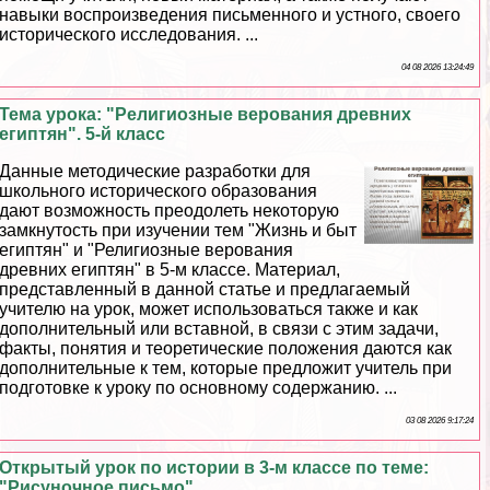
навыки воспроизведения письменного и устного, своего
исторического исследования. ...
04 08 2026 13:24:49
Тема урока: "Религиозные верования древних
египтян". 5-й класс
Данные методические разработки для
школьного исторического образования
дают возможность преодолеть некоторую
замкнутость при изучении тем "Жизнь и быт
египтян" и "Религиозные верования
древних египтян" в 5-м классе. Материал,
представленный в данной статье и предлагаемый
учителю на урок, может использоваться также и как
дополнительный или вставной, в связи с этим задачи,
факты, понятия и теоретические положения даются как
дополнительные к тем, которые предложит учитель при
подготовке к уроку по основному содержанию. ...
03 08 2026 9:17:24
Открытый урок по истории в 3-м классе по теме:
"Рисуночное письмо"