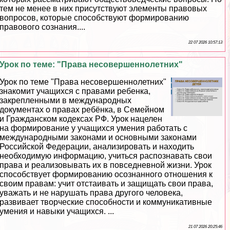
тем не менее в них присутствуют элементы правовых
вопросов, которые способствуют формированию
правового сознания....
22 07 2026 10:57:13
Урок по теме: "Права несовершеннолетних"
Урок по теме "Права несовершеннолетних"
знакомит учащихся с правами ребенка,
закрепленными в международных
документах о правах ребёнка, в Семейном
и Гражданском кодексах РФ. Урок нацелен
на формирование у учащихся умения работать с
международными законами и основными законами
Российской Федерации, анализировать и находить
необходимую информацию, учиться распознавать свои
права и реализовывать их в повседневной жизни. Урок
способствует формированию осознанного отношения к
своим правам: учит отстаивать и защищать свои права,
уважать и не нарушать права другого человека,
развивает творческие способности и коммуникативные
умения и навыки учащихся. ...
21 07 2026 20:25:46