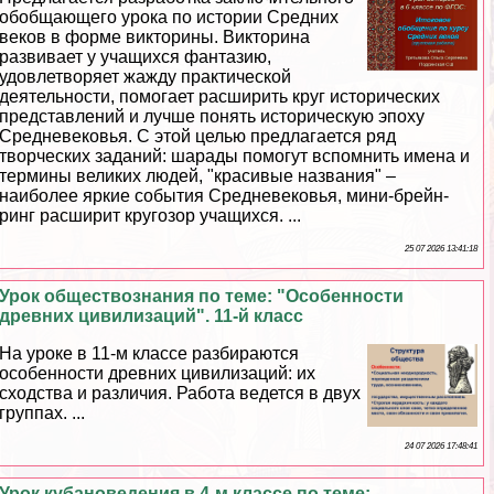
обобщающего урока по истории Средних
веков в форме викторины. Викторина
развивает у учащихся фантазию,
удовлетворяет жажду пpaктической
деятельности, помогает расширить круг исторических
представлений и лучше понять историческую эпоху
Средневековья. С этой целью предлагается ряд
творческих заданий: шарады помогут вспомнить имена и
термины великих людей, "красивые названия" –
наиболее яркие события Cредневековья, мини-брейн-
ринг расширит кругозор учащихся. ...
25 07 2026 13:41:18
Урок обществознания по теме: "Особенности
древних цивилизаций". 11-й класс
На уроке в 11-м классе разбираются
особенности древних цивилизаций: их
сходства и различия. Работа ведется в двух
группах. ...
24 07 2026 17:48:41
Урок кубановедения в 4-м классе по теме: