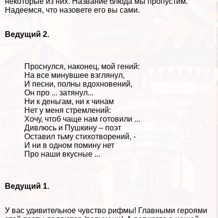
некоторые из них. Название блюда мы пропустим.
Надеемся, что назовете его вы сами.
Ведущий 2.
Проснулся, наконец, мой гений:
На все минувшее взглянул,
И песни, полны вдохновений,
Он про ... затянул...
Ни к деньгам, ни к чинам
Нет у меня стремлений:
Хочу, чтоб чаще нам готовили ...
Дивлюсь и Пушкину – поэт
Оставил тьму стихотворений, -
И ни в одном помину нет
Про наши вкусные ...
Ведущий 1.
У вас удивительное чувство рифмы! Главными героями