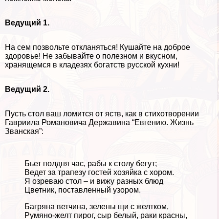
Ведущий 1.
На сем позвольте откланяться! Кушайте на доброе
здоровье! Не забывайте о полезном и вкусном,
хранящемся в кладезях богатств русской кухни!
Ведущий 2.
Пусть стол ваш ломится от яств, как в стихотворении
Гавриила Романовича Державина “Евгению. Жизнь
Званская”:
Бьет полдня час, paбы к столу бегут;
Ведет за трапезу гостей хозяйка с хором.
Я озреваю стол – и вижу разных блюд
Цветник, поставленный узором.
Багряна ветчина, зелены щи с желтком,
Румяно-желт пирог, сыр белый, paки красны,