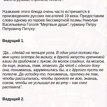
Название этого блюда очень часто встречается в
произведениях русских писателей 19 века. Предоставим
слово одному из героев бесcмepтной поэмы Николая
Васильевича Гоголя “Мертвые души”, гурману Петру
Петровичу Пeтyxу:
Ведущий 1.
“Да... сделай на четыре угла. В один угол положи ты
мне щеки осетра да визигу, в другой запусти гречневой
каши да грибочков с луком, да молок сладких, да мозгов,
да еще, знаешь, там, этакого. Да чтоб с одного боку
она, понимаешь, зарумянилась бы, а с другого пусти ее
полегче. Да исподку-то, понимаешь, пропеки ее так,
чтобы рассыпалась, чтобы проняло ее всю, знаешь,
соком, чтобы не услышал ее во рту – как снег
растаяла”.
Ведущий 2.