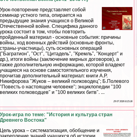
Урок-повторение представляет собой
семинар устного типа, опирается на
предыдущие знания учащихся о Великой
Отечественной войне. Специфика данного
урока состоит в том, чтобы повторить
пройденный материал - основные события: причины
войны, ход военных действий (основные фронты,
страны-участницы), суть основных операций
("Багратион", "Ост", "Цитадель", "Кремль", "Концерт" и
др.), итоги войны (заключение мирных договоров), а
также дополнительную информацию, которой владеют
учащиеся на основе самостоятельного изучения,
прочитав дополнительный материал: книги А.Р.
Никифорова "Жуков – великий полководец"; Б.Полевого
"Повесть о настоящем человеке"; энциклопедии "100
великих полководцев" и "100 великих битв". ...
29 07 2026 8:15:36
Урок-игра по теме: "История и культура стран
Древнего Востока"
Цель урока – систематизация, обобщение и
закрепление знаний учащихся об истории,