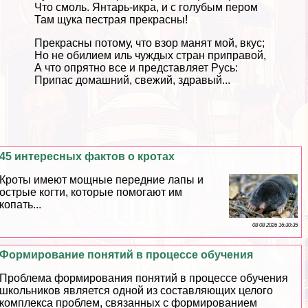
Что смоль. Янтарь-икра, и с гoлyбым пером
Там щука пестрая прекрасны!
Прекрасны потому, что взор манят мой, вкус;
Но не обилием иль чуждых стран приправой,
А что опрятно все и представляет Русь:
Припас домашний, свежий, здравый...
45 интересных фактов о кротах
Кроты имеют мощные передние лапы и
острые когти, которые помогают им
копать...
08 08 2026 16:30:35
Формирование понятий в процессе обучения
Проблема формирования понятий в процессе обучения
школьников является одной из составляющих целого
комплекса проблем, связанных с формированием