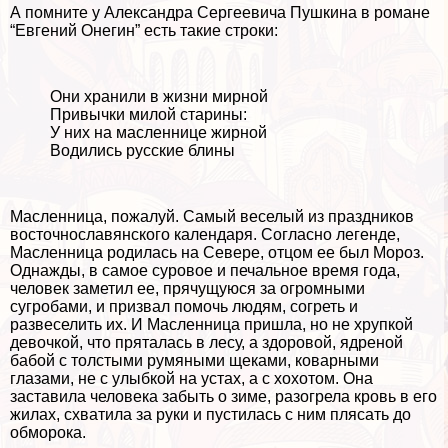
А помните у Александра Сергеевича Пушкина в романе
“Евгений Онегин” есть такие строки:
Они хранили в жизни мирной
Привычки милой старины:
У них на масленнице жирной
Водились русские блины
Масленница, пожалуй. Самый веселый из праздников
восточнославянского календаря. Согласно легенде,
Масленница родилась на Севере, отцом ее был Мороз.
Однажды, в самое суровое и печальное время года,
человек заметил ее, прячущуюся за огромными
сугробами, и призвал помочь людям, согреть и
развеселить их. И Масленница пришла, но не хрупкой
дeвoчкой, что пряталась в лесу, а здоровой, ядреной
бабой с толстыми румяными щеками, коварными
глазами, не с улыбкой на устах, а с хохотом. Она
заставила человека забыть о зиме, разогрела кровь в его
жилах, схватила за руки и пустилась с ним плясать до
обморока.