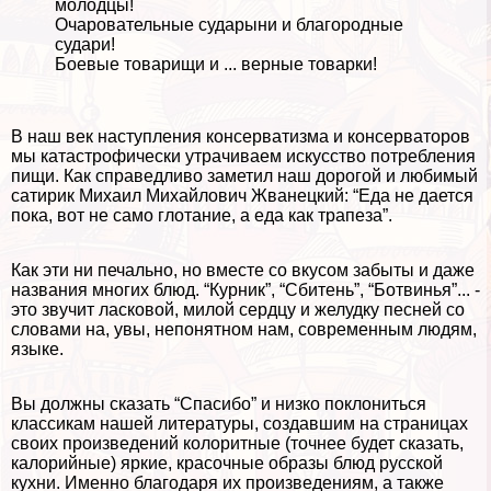
молодцы!
Очаровательные сударыни и благородные
судари!
Боевые товарищи и ... верные товарки!
В наш век наступления консерватизма и консерваторов
мы катастрофически утрачиваем искусство потрeбления
пищи. Как справедливо заметил наш дорогой и любимый
сатирик Михаил Михайлович Жванецкий: “Еда не дается
пока, вот не само глотание, а еда как трапеза”.
Как эти ни печально, но вместе со вкусом забыты и даже
названия многих блюд. “Курник”, “Сбитень”, “Ботвинья”... -
это звучит ласковой, милой сердцу и желудку песней со
словами на, увы, непонятном нам, современным людям,
языке.
Вы должны сказать “Спасибо” и низко поклониться
классикам нашей литературы, создавшим на страницах
своих произведений колоритные (точнее будет сказать,
калорийные) яркие, красочные образы блюд русской
кухни. Именно благодаря их произведениям, а также