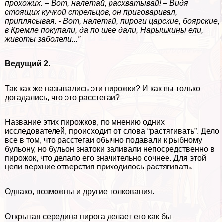
прохожих. – Вот, налетай, расхватывай! – Видя
стоящих кучкой стрельцов, он приговаривал,
приплясывая: - Вот, налетай, пироги царские, боярские,
в Кремле покупали, да по шее дали, Нарышкины ели,
животы заболели...”
Ведущий 2.
Так как же назывались эти пирожки? И как вы только
догадались, что это расстегаи?
Название этих пирожков, по мнению одних
исследователей, происходит от слова “растягивать”. Дело
все в том, что расстегаи обычно подавали к рыбному
бульону, но бульон знатоки заливали непосредственно в
пирожок, что делало его значительно сочнее. Для этой
цели верхние отверстия приходилось растягивать.
Однако, возможны и другие толкования.
Открытая середина пирога делает его как бы