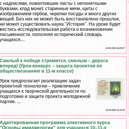
с надписями, пожелтевшие листы с непонятными
буквами, клад монет, старинные мечи, щиты с
изображением гербов, черепки посуды и много других
вещей. Без них не может быть восстановлено прошлое,
не может существовать наука "История". На уроке будет
вестись исследовательская работа о возникновении
письменности, пополняя исторический словарь
учащихся....
04 08 2026 18:29:27
Смелый к победе стремится, смелым – дорога
вперед! (Урок-конкурс – защита проектов по
обществознанию в 11-м классе)
Урок предполагает реализацию задач
проектной технологии – привлечение
учащихся к творческой деятельности по
подготовке и защите проекта молодежной
партии. ...
03 08 2026 12:24:25
Адаптированная программа элективного курса
"Основы имиджелогии" для учащихся 10–11-х