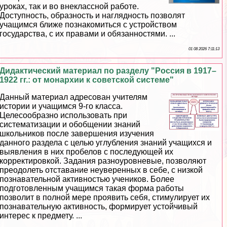
уроках, так и во внеклассной работе.
Доступность, образность и наглядность позволят
учащимся ближе познакомиться с устройством
государства, с их правами и обязанностями. ...
01 08 2026 7:11:13
Дидактический материал по разделу "Россия в 1917–
1922 гг.: от монархии к советской системе"
Данный материал адресован учителям
истории и учащимся 9-го класса.
Целесообразно использовать при
систематизации и обобщении знаний
школьников после завершения изучения
данного раздела с целью углубления знаний учащихся и
выявления в них пробелов с последующей их
корректировкой. Задания разноуровневые, позволяют
преодолеть отставание неуверенных в себе, с низкой
познавательной активностью учеников. Более
подготовленным учащимся такая форма работы
позволит в полной мере проявить себя, стимулирует их
познавательную активность, формирует устойчивый
интерес к предмету. ...