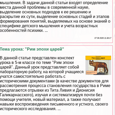
мышления. В задачи данной статьи входят определение
места данной проблемы в современной науке,
выделение основных подходов к ее решению и
раскрытие их сути, выделение основных стадий и этапов
формирования понятий, выделяемых на основе знаний о
специфике детского мышления и учета возрастных
особенностей психики. ...
07 08 2026 11:38:17
Тема урока: "Рим эпохи царей"
В данной статье представлен конспект
урока в 5-м классе по теме "Рим эпохи
царей". Данный урок представляет собой
лабораторную работу, на которой учащиеся
учатся самостоятельно работать с
историческими документами (в качестве документов для
рассмотрения процесса становления государства в Риме
предлагаются отрывки из Тита Ливия и Дионисия
Галикарнасского), изучая и систематизируя почти без
помощи учителя, новый материал, а также получают
навыки воспроизведения письменного и устного, своего
исторического исследования. ...