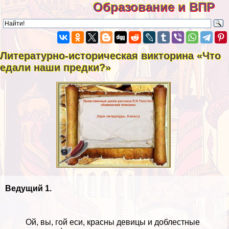
Образование и ВПР
Литературно-историческая викторина «Что
едали наши предки?»
Ведущий 1.
Ой, вы, гой еси, красны дeвицы и доблестные