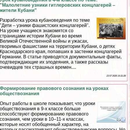
"Малолетние узники гитлеровских концлагерей –
жители Кубани"
Разработка урока кубановедения по теме
"Дети – узники фашистских концлагерей".
На уроке учащиеся знакомятся со
страницами истории Кубани во время
Великой Отечественной войны и ужасах,
творимых фашистами на территории Кубани, о детях
Краснодарского края, попавших в застенки концлагерей
Германии. В статье приводятся документальные факты,
подтверждающие их злодеяния, а также рассказы
очевидцев тех страшных времен....
23 07 2026 15:31:28
Формирование правового сознания на уроках
обществознания
Опыт работы в школе показывает, что уроки
обществознания в 9-х классе больше
способствуют формированию правового
сознания, чем уроки в 10–11-х классах,
которые носят обобщенный хаpaктер, на
которых рассматривают обществоведческие вопросы. Но