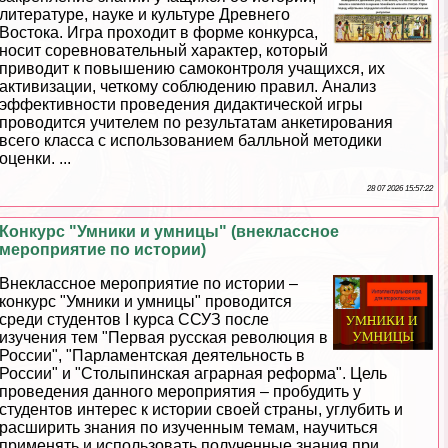
литературе, науке и культуре Древнего
Востока. Игра проходит в форме конкурса,
носит соревновательный хаpaктер, который
приводит к повышению самоконтроля учащихся, их
активизации, четкому соблюдению правил. Анализ
эффективности проведения дидактической игры
проводится учителем по результатам анкетирования
всего класса с использованием балльной методики
оценки. ...
28 07 2026 15:57:22
Конкурс "Умники и умницы" (внеклассное
мероприятие по истории)
Внеклассное мероприятие по истории –
конкурс "Умники и умницы" проводится
среди студентов I курса ССУЗ после
изучения тем "Первая русская революция в
России", "Парламентская деятельность в
России" и "Столыпинская аграрная реформа". Цель
проведения данного мероприятия – пробудить у
студентов интерес к истории своей страны, углубить и
расширить знания по изученным темам, научиться
применять и использовать полученные знания при