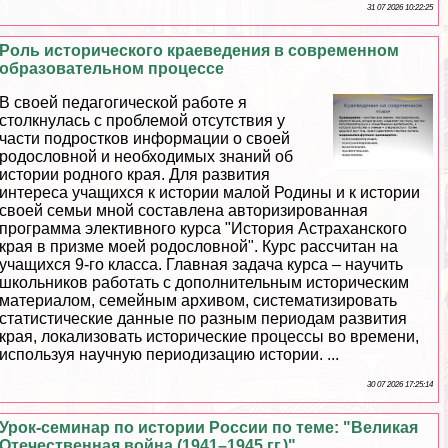
31 07 2026 10:22:25
Роль исторического краеведения в современном
образовательном процессе
В своей педагогической работе я
столкнулась с проблемой отсутствия у
части подростков информации о своей
родословной и необходимых знаний об
истории родного края. Для развития
интереса учащихся к истории малой Родины и к истории
своей семьи мной составлена авторизированная
программа элективного курса "История Астpaxaнского
края в призме моей родословной". Курс рассчитан на
учащихся 9-го класса. Главная задача курса – научить
школьников работать с дополнительным историческим
материалом, семейным архивом, систематизировать
статистические данные по разным периодам развития
края, локализовать исторические процессы во времени,
используя научную периодизацию истории. ...
30 07 2026 17:25:14
Урок-семинар по истории России по теме: "Великая
Отечественная война (1941–1945 гг.)"