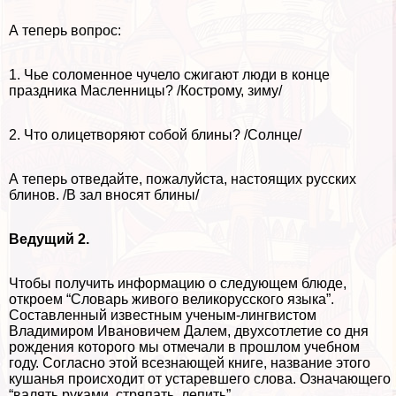
А теперь вопрос:
1. Чье соломенное чучело сжигают люди в конце
праздника Масленницы? /Кострому, зиму/
2. Что олицетворяют собой блины? /Солнце/
А теперь отведайте, пожалуйста, настоящих русских
блинов. /В зал вносят блины/
Ведущий 2.
Чтобы получить информацию о следующем блюде,
откроем “Словарь живого великорусского языка”.
Составленный известным ученым-лингвистом
Владимиром Ивановичем Далем, двухсотлетие со дня
рождения которого мы отмечали в прошлом учебном
году. Согласно этой всезнающей книге, название этого
кушанья происходит от устаревшего слова. Означающего
“валять руками, стряпать, лепить”.