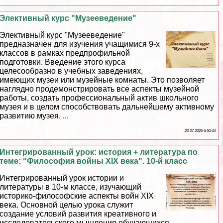
Элективный курс "Музееведение"
Элективный курс "Музееведение"
предназначен для изучения учащимися 9-х
классов в рамках предпрофильной
подготовки. Введение этого курса
целесообразно в учебных заведениях,
имеющих музеи или музейные комнаты. Это позволяет
наглядно продемонстрировать все аспекты музейной
работы, создать профессиональный актив школьного
музея и в целом способствовать дальнейшему активному
развитию музея. ...
20 07 2026 6:50:33
Интегрированный урок: история + литература по
теме: "Философия войны XIX века". 10-й класс
Интегрированный урок истории и
литературы в 10-м классе, изучающий
историко-философские аспекты войн XIX
века. Основной целью урока служит
создание условий развития креативного и
исследовательского мышления обучающихся....