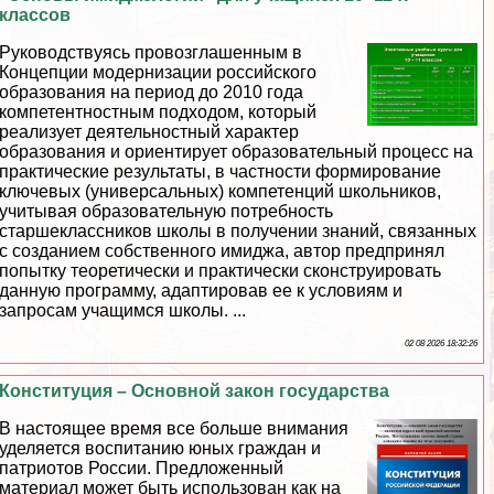
классов
Руководствуясь провозглашенным в
Концепции модернизации российского
образования на период до 2010 года
компетентностным подходом, который
реализует деятельностный хаpaктер
образования и ориентирует образовательный процесс на
пpaктические результаты, в частности формирование
ключевых (универсальных) компетенций школьников,
учитывая образовательную потребность
старшеклассников школы в получении знаний, связанных
с созданием собственного имиджа, автор предпринял
попытку теоретически и пpaктически сконструировать
данную программу, адаптировав ее к условиям и
запросам учащимся школы. ...
02 08 2026 18:32:26
Конституция – Основной закон государства
В настоящее время все больше внимания
уделяется воспитанию юных граждан и
патриотов России. Предложенный
материал может быть использован как на