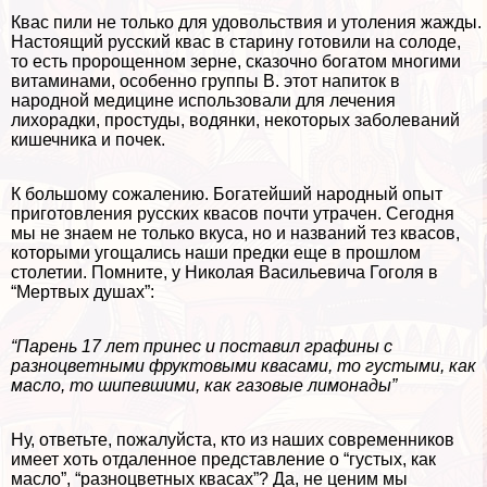
Квас пили не только для удовольствия и утоления жажды.
Настоящий русский квас в старину готовили на солоде,
то есть пророщенном зерне, сказочно богатом многими
витаминами, особенно группы В. этот напиток в
народной медицине использовали для лечения
лихорадки, простуды, водянки, некоторых заболеваний
кишечника и почек.
К большому сожалению. Богатейший народный опыт
приготовления русских квасов почти утрачен. Сегодня
мы не знаем не только вкуса, но и названий тез квасов,
которыми угощались наши предки еще в прошлом
столетии. Помните, у Николая Васильевича Гоголя в
“Мертвых душах”:
“Парень 17 лет принес и поставил графины с
разноцветными фруктовыми квасами, то густыми, как
масло, то шипевшими, как газовые лимонады”
Ну, ответьте, пожалуйста, кто из наших современников
имеет хоть отдаленное представление о “густых, как
масло”, “разноцветных квасах”? Да, не ценим мы