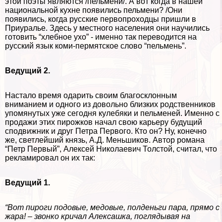
этой поэты являются /пельмени/. А вот когда в нашей
национальной кухне появились пельмени? /Они
появились, когда русские первопроходцы пришли в
Приуралье. Здесь у местного населения они научились
готовить “хлебное ухо” - именно так переводится на
русский язык коми-пермятское слово “пельмень”.
Ведущий 2.
Настало время одарить своим благосклонным
вниманием и одного из довольно близких родственников
упомянутых уже сегодня кулебяки и пельменей. Именно с
продажи этих пирожков начал свою карьеру будущий
сподвижник и друг Петра Первого. Кто он? Ну, конечно
же, светлейший князь, А.Д. Меньшиков. Автор романа
“Петр Первый”, Алексей Николаевич Толстой, считал, что
рекламировал он их так:
Ведущий 1.
“Вот пироги подовые, медовые, полденьги пара, прямо с
жара! – звонко кричал Алексашка, поглядывая на