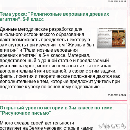
06 08 2026 1:24:24
Тема урока: "Религиозные верования древних
египтян". 5-й класс
Данные методические разработки для
школьного исторического образования
дают возможность преодолеть некоторую
замкнутость при изучении тем "Жизнь и быт
египтян" и "Религиозные верования
древних египтян" в 5-м классе. Материал,
представленный в данной статье и предлагаемый
учителю на урок, может использоваться также и как
дополнительный или вставной, в связи с этим задачи,
факты, понятия и теоретические положения даются как
дополнительные к тем, которые предложит учитель при
подготовке к уроку по основному содержанию. ...
05 08 2026 4:24:35
Открытый урок по истории в 3-м классе по теме:
"Рисуночное письмо"
Много следов своей деятельности
оставляет на Земле человек: старые камни