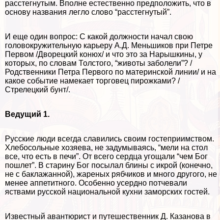
расстегнутым. Вполне естественно предположить, что в
основу названия легло слово “расстегнутый”.
И еще один вопрос: С какой должности начал свою
головокружительную карьеру А.Д. Меньшиков при Петре
Первом /Дворецкий конюх/ и что это за Нарышкины, у
которых, по словам Толстого, “животы заболели”? /
Родственники Петра Первого по материнской линии/ и на
какое событие намекает торговец пирожками? /
Стрелецкий бунт/.
Ведущий 1.
Русские люди всегда славились своим гостеприимством.
Хлебосольные хозяева, не задумываясь, “мели на стол
все, что есть в печи”. От всего сердца угощали “чем Бог
пошлет”. В старину Бог посылал блины с икрой (конечно,
не с баклажанной), жареных рябчиков и много другого, не
менее аппетитного. Особенно усердно потчевали
яствами русской национальной кухни заморских гостей.
Известный авантюрист и путешественник Д. Казанова в