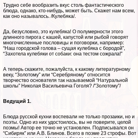
Трудно себе вообразить вкус столь фантастического
блюда, однако, кто-нибудь, может быть. Скажет нам всем,
как оно называлось. /Кулебяка/.
Да, безусловно, это кулебяка! О полумерности этого
длинного пирога с кашей, капустой или рыбой говорят
многочисленные пословицы и поговорки, например:
“Наш городской голова – сущая кулебяка с бородой”,
“Захотела кулебяки от собаки: она тестом сожрала!”
А теперь скажите, пожалуйста, к какому литературному
веку, “Золотому” или “Серебряному” относится
творчество основателя так называемой “Натуральной
школы” Николая Васильевича Гоголя? /”Золотому”/
Ведущий 1.
Блюда русской кухни воспевали не только прозаики, но и
поэты. Одно из них удостоилось, вы не поверите, целой
поэмы! Автор ее точно не установлен. Подписывался он
“Сибиряк” или А.В. Блинов. Всего в поэме 23 строфы. Вот