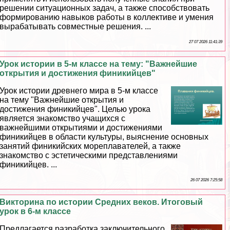
решении ситуационных задач, а также способствовать
формированию навыков работы в коллективе и умения
выpaбатывать совместные решения. ...
27 07 2026 11:41:39
Урок истории в 5-м классе на тему: "Важнейшие
открытия и достижения финикийцев"
Урок истории древнего мира в 5-м классе
на тему "Важнейшие открытия и
достижения финикийцев". Целью урока
является знакомство учащихся с
важнейшими открытиями и достижениями
финикийцев в области культуры, выяснение основных
занятий финикийских мореплавателей, а также
знакомство с эстетическими представлениями
финикийцев. ...
26 07 2026 7:25:58
Викторина по истории Средних веков. Итоговый
урок в 6-м классе
Предлагается разработка заключительного