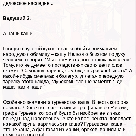
дедовское наследие...
Ведущий 2.
А наши каши!...
Говоря о русской кухне, нельзя обойти вниманием
народную любимицу – кашу. Нельзя о близком по духу
человеке говорят: “Мы с ним из одного горшка кашу ели”.
Тому, кто не думает о последствиях своих дел и слов,
скажут: “Сам кашу варишь, сам будешь расхлебывать”. А
какой-нибудь смельчак и балагур, уплетая очередную
тарелку этого блюда, глубокомысленно заметит: “Где
каша, там и наши!”
Особенно знаменита гурьевская каша. В честь кого она
названа? Конечно, в честь министра финансов России,
графа Гурьева, который будто бы изобрел ее в знак
победы над Наполеоном. А кто из вас, ребята, поведает,
из какой крупы варилась эта каша? Гурьевская каша –
это не каша, а фантазия из манки, орехов, ванилина и
немножко молока!