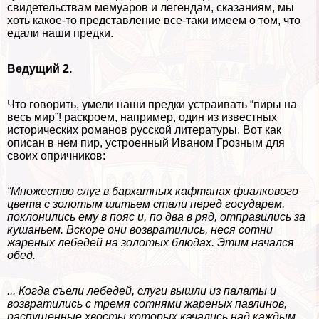
свидетельствам мемуаров и легендам, сказаниям, мы
хоть какое-то представление все-таки имеем о том, что
едали наши предки.
Ведущий 2.
Что говорить, умели наши предки устраивать “пиры на
весь мир”! раскроем, например, один из известных
исторических романов русской литературы. Вот как
описан в нем пир, устроенный Иваном Грозным для
своих опричников:
“Множество слуг в бархатных кафтанах фиалкового
цвета с золотым шитьем стали перед государем,
поклонились ему в пояс и, по два в ряд, отправились за
кушаньем. Вскоре они возвратились, неся сотни
жареных лебедей на золотых блюдах. Этим начался
обед.
... Когда съели лебедей, слуги вышли из палаты и
возвратились с тремя сотнями жареных павлинов,
распущенные хвосты которых качались над каждым