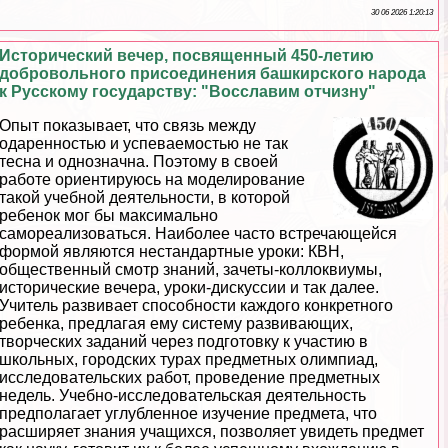
30 06 2026 1:20:13
Исторический вечер, посвященный 450-летию
добровольного присоединения башкирского народа
к Русскому государству: "Восславим отчизну"
Опыт показывает, что связь между
одаренностью и успеваемостью не так
тесна и однозначна. Поэтому в своей
работе ориентируюсь на моделирование
такой учебной деятельности, в которой
ребенок мог бы максимально
самореализоваться. Наиболее часто встречающейся
формой являются нестандартные уроки: КВН,
общественный смотр знаний, зачеты-коллоквиумы,
исторические вечера, уроки-дискуссии и так далее.
Учитель развивает способности каждого конкретного
ребенка, предлагая ему систему развивающих,
творческих заданий через подготовку к участию в
школьных, городских турах предметных олимпиад,
исследовательских работ, проведение предметных
недель. Учебно-исследовательская деятельность
предполагает углубленное изучение предмета, что
расширяет знания учащихся, позволяет увидеть предмет