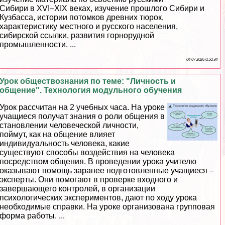
Сибири в XVI–XIX веках, изучение прошлого Сибири и
Кузбасса, истории потомков древних тюрок,
хаpaктеристику местного и русского населения,
сибирской ссылки, развития горнорудной
промышленности. ...
04 07 2026 0:50:34
Урок обществознания по теме: "Личность и
общение". Технология модульного обучения
Урок рассчитан на 2 учебных часа. На уроке
учащиеся получат знания о роли общения в
становлении человеческой личности,
поймут, как на общение влияет
индивидуальность человека, какие
существуют способы воздействия на человека
посредством общения. В проведении урока учителю
оказывают помощь заранее подготовленные учащиеся –
эксперты. Они помогают в проверке входного и
завершающего контролей, в организации
психологических экспериментов, дают по ходу урока
необходимые справки. На уроке организована групповая
форма работы. ...