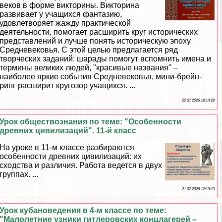
веков в форме викторины. Викторина
развивает у учащихся фантазию,
удовлетворяет жажду пpaктической
деятельности, помогает расширить круг исторических
представлений и лучше понять историческую эпоху
Средневековья. С этой целью предлагается ряд
творческих заданий: шарады помогут вспомнить имена и
термины великих людей, "красивые названия" –
наиболее яркие события Cредневековья, мини-брейн-
ринг расширит кругозор учащихся. ...
22 07 2026 18:14:29
Урок обществознания по теме: "Особенности
древних цивилизаций". 11-й класс
На уроке в 11-м классе разбираются
особенности древних цивилизаций: их
сходства и различия. Работа ведется в двух
группах. ...
21 07 2026 12:19:10
Урок кубановедения в 4-м классе по теме:
"Малолетние узники гитлеровских концлагерей –