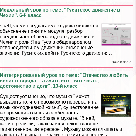
Модульный урок по теме: "Гуситское движение в
Чехии". 6-й класс
<p>Целями предлагаемого урока являются:
объяснение понятия модуля; разбор
предпосылок общенародного движения в
Чехии и роли Яна Гуса в общенародном
освободительном движении; объяснение
значения Гуситских войн и Гуситского движения. ...
14 07 2026 12:31:31
Интегрированный урок по теме: "Отечество любить
велит природа… а знать его – вот честь,
достоинство и долг". 10-й класс
Существует мнение, что музыка "может
выразить то, что невозможно перевести на
язык каждодневной жизни", существование
во времени - главная особенность
художественного образа в музыке. "В ней,
как и в религии, заключается некое главное,
таинственное, интересное". Музыку можно слышать и
слушать. Слышать - значит стремиться постичь