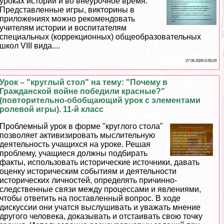
уроках истории и во внеурочное время.
Представленные игры, викторины в
приложениях можно рекомендовать
учителям истории и воспитателям
специальных (коррекционных) общеобразовательных
школ VIII вида....
27 06 2026 6:59:29
Урок – "круглый стол" на тему: "Почему в
Гражданской войне победили красные?"
(повторительно-обобщающий урок с элементами
ролевой игры). 11-й класс
Проблемный урок в форме "круглого стола"
позволяет активизировать мыслительную
деятельность учащихся на уроке. Решая
проблему, учащиеся должны подбирать
факты, использовать исторические источники, давать
оценку историческим событиям и деятельности
исторических личностей, определять причинно-
следственные связи между процессами и явлениями,
чтобы ответить на поставленный вопрос. В ходе
дискуссии они учатся выслушивать и уважать мнение
другого человека, доказывать и отстаивать свою точку