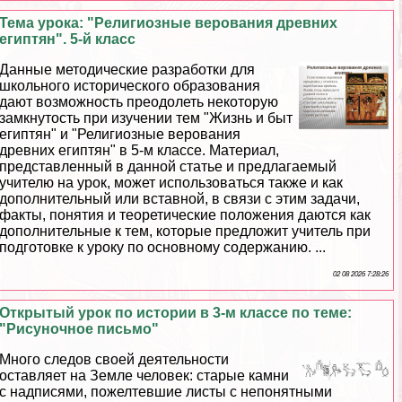
Тема урока: "Религиозные верования древних
египтян". 5-й класс
Данные методические разработки для
школьного исторического образования
дают возможность преодолеть некоторую
замкнутость при изучении тем "Жизнь и быт
египтян" и "Религиозные верования
древних египтян" в 5-м классе. Материал,
представленный в данной статье и предлагаемый
учителю на урок, может использоваться также и как
дополнительный или вставной, в связи с этим задачи,
факты, понятия и теоретические положения даются как
дополнительные к тем, которые предложит учитель при
подготовке к уроку по основному содержанию. ...
02 08 2026 7:28:26
Открытый урок по истории в 3-м классе по теме:
"Рисуночное письмо"
Много следов своей деятельности
оставляет на Земле человек: старые камни
с надписями, пожелтевшие листы с непонятными