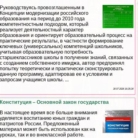
Руководствуясь провозглашенным в
Концепции модернизации российского
образования на период до 2010 года
компетентностным подходом, который
реализует деятельностный хаpaктер
образования и ориентирует образовательный процесс на
пpaктические результаты, в частности формирование
ключевых (универсальных) компетенций школьников,
учитывая образовательную потребность
старшеклассников школы в получении знаний, связанных
с созданием собственного имиджа, автор предпринял
попытку теоретически и пpaктически сконструировать
данную программу, адаптировав ее к условиям и
запросам учащимся школы. ...
30 07 2026 16:35:34
Конституция – Основной закон государства
В настоящее время все больше внимания
уделяется воспитанию юных граждан и
патриотов России. Предложенный
материал может быть использован как на
уроках, так и во внеклассной работе.