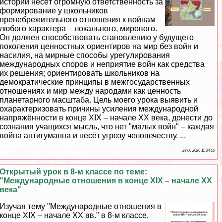
истории несёт огромную ответственность за
формирование у школьников
пренебрежительного отношения к войнам
любого хаpaктера – локального, мирового.
Он должен способствовать становлению у будущего
поколения ценностных ориентиров на мир без войн и
насилия, на мирные способы урегулирования
международных споров и неприятие войн как средства
их решения; ориентировать школьников на
демократические принципы в межгосударственных
отношениях и мир между народами как ценность
планетарного масштаба. Цель моего урока выявить и
охаpaктеризовать причины усиления международной
напряжённости в конце XIX – начале XX века, донести до
сознания учащихся мысль, что нет "малых войн" – каждая
война антигуманна и несёт угрозу человечеству. ...
23 06 2026 11:34:16
Открытый урок в 8-м классе по теме:
"Международные отношения в конце XIX – начале ХХ
века"
Изучая тему "Международные отношения в
конце XIX – начале XX вв." в 8-м классе,