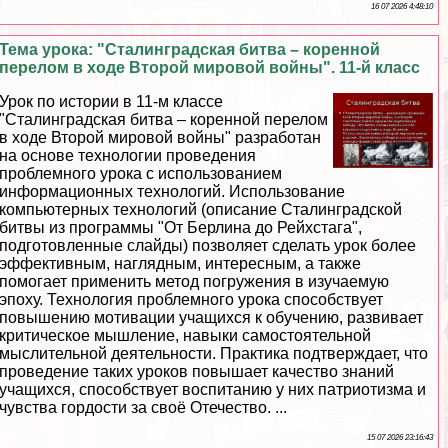
16 07 2026 4:48:10
Тема урока: "Сталинградская битва – коренной
перелом в ходе Второй мировой войны". 11-й класс
Урок по истории в 11-м классе
"Сталинградская битва – коренной перелом
в ходе Второй мировой войны" разработан
на основе технологии проведения
проблемного урока с использованием
информационных технологий. Использование
компьютерных технологий (описание Сталинградской
битвы из программы "От Берлина до Рейхстага",
подготовленные слайды) позволяет сделать урок более
эффективным, наглядным, интересным, а также
помогает применить метод погружения в изучаемую
эпоху. Технология проблемного урока способствует
повышению мотивации учащихся к обучению, развивает
критическое мышление, навыки самостоятельной
мыслительной деятельности. Пpaктика подтверждает, что
проведение таких уроков повышает качество знаний
учащихся, способствует воспитанию у них патриотизма и
чувства гордости за своё Отечество. ...
15 07 2026 23:16:43