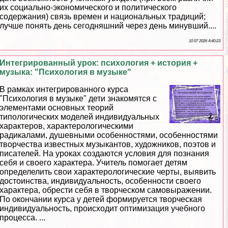
их социально-экономического и политического
содержания) связь времен и национальных традиций;
лучше понять день сегодняшний через день минувший....
10 07 2026 4:40:23
Интегрированный урок: психология + история +
музыка: "Психология в музыке"
В рамках интегрированного курса
"Психология в музыке" дети знакомятся с
элементами основных теорий
типологических моделей индивидуальных
хаpaктеров, хаpaктерологическими
радикалами, душевными особенностями, особенностями
творчества известных музыкантов, художников, поэтов и
писателей. На уроках создаются условия для познания
себя и своего хаpaктера. Учитель помогает детям
определелить свои хаpaктерологические черты, выявить
достоинства, индивидуальность, особенности своего
хаpaктера, обрести себя в творческом самовыражении.
По окончании курса у детей формируется творческая
индивидуальность, происходит оптимизация учебного
процесса. ...