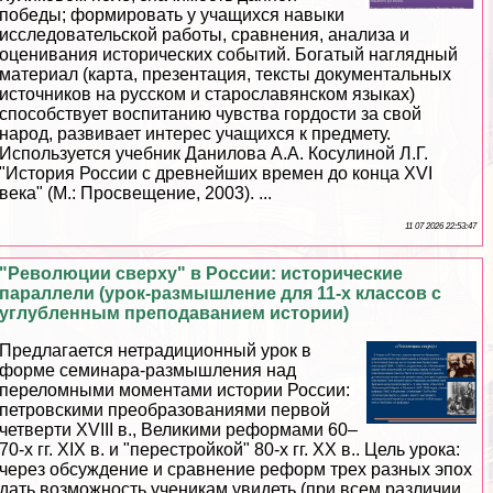
победы; формировать у учащихся навыки
исследовательской работы, сравнения, анализа и
оценивания исторических событий. Богатый наглядный
материал (карта, презентация, тексты документальных
источников на русском и старославянском языках)
способствует воспитанию чувства гордости за свой
народ, развивает интерес учащихся к предмету.
Используется учебник Данилова А.А. Косулиной Л.Г.
"История России с древнейших времен до конца XVI
века" (М.: Просвещение, 2003). ...
11 07 2026 22:53:47
"Революции сверху" в России: исторические
параллели (урок-размышление для 11-х классов с
углубленным преподаванием истории)
Предлагается нетрадиционный урок в
форме семинара-размышления над
переломными моментами истории России:
петровскими преобразованиями первой
четверти XVIII в., Великими реформами 60–
70-х гг. XIX в. и "перестройкой" 80-х гг. ХХ в.. Цель урока:
через обсуждение и сравнение реформ трех разных эпох
дать возможность ученикам увидеть (при всем различии