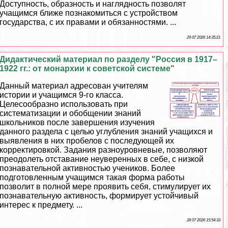
Доступность, образность и наглядность позволят
учащимся ближе познакомиться с устройством
государства, с их правами и обязанностями. ...
29 07 2026 14:35:21
Дидактический материал по разделу "Россия в 1917–
1922 гг.: от монархии к советской системе"
Данный материал адресован учителям
истории и учащимся 9-го класса.
Целесообразно использовать при
систематизации и обобщении знаний
школьников после завершения изучения
данного раздела с целью углубления знаний учащихся и
выявления в них пробелов с последующей их
корректировкой. Задания разноуровневые, позволяют
преодолеть отставание неуверенных в себе, с низкой
познавательной активностью учеников. Более
подготовленным учащимся такая форма работы
позволит в полной мере проявить себя, стимулирует их
познавательную активность, формирует устойчивый
интерес к предмету. ...
28 07 2026 15:54:33