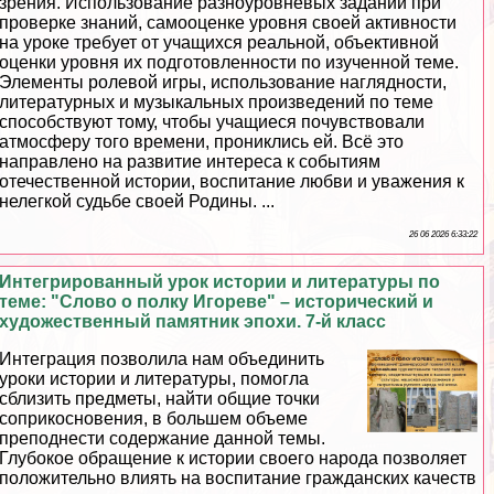
зрения. Использование разноуровневых заданий при
проверке знаний, самооценке уровня своей активности
на уроке требует от учащихся реальной, объективной
оценки уровня их подготовленности по изученной теме.
Элементы ролевой игры, использование наглядности,
литературных и музыкальных произведений по теме
способствуют тому, чтобы учащиеся почувствовали
атмосферу того времени, прониклись ей. Всё это
направлено на развитие интереса к событиям
отечественной истории, воспитание любви и уважения к
нелегкой судьбе своей Родины. ...
26 06 2026 6:33:22
Интегрированный урок истории и литературы по
теме: "Слово о полку Игореве" – исторический и
художественный памятник эпохи. 7-й класс
Интеграция позволила нам объединить
уроки истории и литературы, помогла
сблизить предметы, найти общие точки
соприкосновения, в большем объеме
преподнести содержание данной темы.
Глубокое обращение к истории своего народа позволяет
положительно влиять на воспитание гражданских качеств