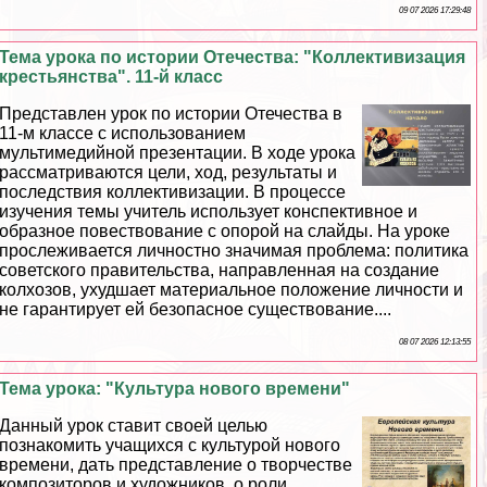
09 07 2026 17:29:48
Тема урока по истории Отечества: "Коллективизация
крестьянства". 11-й класс
Представлен урок по истории Отечества в
11-м классе с использованием
мультимедийной презентации. В ходе урока
рассматриваются цели, ход, результаты и
последствия коллективизации. В процессе
изучения темы учитель использует конспективное и
образное повествование с опорой на слайды. На уроке
прослеживается личностно значимая проблема: политика
советского правительства, направленная на создание
колхозов, ухудшает материальное положение личности и
не гарантирует ей безопасное существование....
08 07 2026 12:13:55
Тема урока: "Культура нового времени"
Данный урок ставит своей целью
познакомить учащихся с культурой нового
времени, дать представление о творчестве
композиторов и художников, о роли