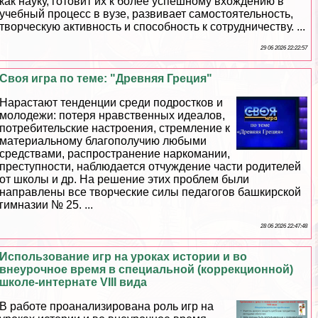
как науку, готовит их к более успешному вхождению в
учебный процесс в вузе, развивает самостоятельность,
творческую активность и способность к сотрудничеству. ...
29 06 2026 22:22:57
Своя игра по теме: "Древняя Греция"
Нарастают тенденции среди подростков и
молодежи: потеря нравственных идеалов,
потребительские настроения, стремление к
материальному благополучию любыми
средствами, распространение наркомании,
преступности, наблюдается отчуждение части родителей
от школы и др. На решение этих проблем были
направлены все творческие силы педагогов башкирской
гимназии № 25. ...
28 06 2026 22:47:48
Использование игр на уроках истории и во
внеурочное время в специальной (коррекционной)
школе-интернате VIII вида
В работе проанализирована роль игр на