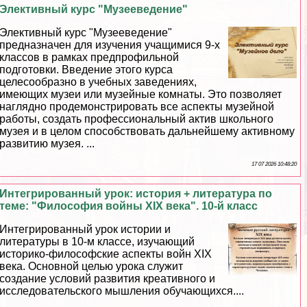
Элективный курс "Музееведение"
Элективный курс "Музееведение"
предназначен для изучения учащимися 9-х
классов в рамках предпрофильной
подготовки. Введение этого курса
целесообразно в учебных заведениях,
имеющих музеи или музейные комнаты. Это позволяет
наглядно продемонстрировать все аспекты музейной
работы, создать профессиональный актив школьного
музея и в целом способствовать дальнейшему активному
развитию музея. ...
17 07 2026 10:48:20
Интегрированный урок: история + литература по
теме: "Философия войны XIX века". 10-й класс
Интегрированный урок истории и
литературы в 10-м классе, изучающий
историко-философские аспекты войн XIX
века. Основной целью урока служит
создание условий развития креативного и
исследовательского мышления обучающихся....