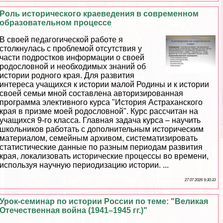
Роль исторического краеведения в современном
образовательном процессе
В своей педагогической работе я
столкнулась с проблемой отсутствия у
части подростков информации о своей
родословной и необходимых знаний об
истории родного края. Для развития
интереса учащихся к истории малой Родины и к истории
своей семьи мной составлена авторизированная
программа элективного курса "История Астpaxaнского
края в призме моей родословной". Курс рассчитан на
учащихся 9-го класса. Главная задача курса – научить
школьников работать с дополнительным историческим
материалом, семейным архивом, систематизировать
статистические данные по разным периодам развития
края, локализовать исторические процессы во времени,
используя научную периодизацию истории. ...
27 07 2026 9:30:33
Урок-семинар по истории России по теме: "Великая
Отечественная война (1941–1945 гг.)"