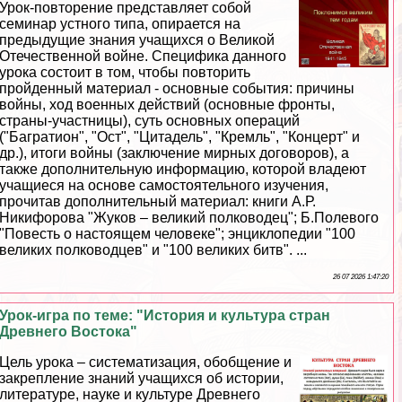
Урок-повторение представляет собой
семинар устного типа, опирается на
предыдущие знания учащихся о Великой
Отечественной войне. Специфика данного
урока состоит в том, чтобы повторить
пройденный материал - основные события: причины
войны, ход военных действий (основные фронты,
страны-участницы), суть основных операций
("Багратион", "Ост", "Цитадель", "Кремль", "Концерт" и
др.), итоги войны (заключение мирных договоров), а
также дополнительную информацию, которой владеют
учащиеся на основе самостоятельного изучения,
прочитав дополнительный материал: книги А.Р.
Никифорова "Жуков – великий полководец"; Б.Полевого
"Повесть о настоящем человеке"; энциклопедии "100
великих полководцев" и "100 великих битв". ...
26 07 2026 1:47:20
Урок-игра по теме: "История и культура стран
Древнего Востока"
Цель урока – систематизация, обобщение и
закрепление знаний учащихся об истории,
литературе, науке и культуре Древнего