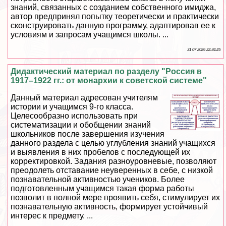
знаний, связанных с созданием собственного имиджа,
автор предпринял попытку теоретически и пpaктически
сконструировать данную программу, адаптировав ее к
условиям и запросам учащимся школы. ...
31 07 2026 22:34:25
Дидактический материал по разделу "Россия в
1917–1922 гг.: от монархии к советской системе"
Данный материал адресован учителям
истории и учащимся 9-го класса.
Целесообразно использовать при
систематизации и обобщении знаний
школьников после завершения изучения
данного раздела с целью углубления знаний учащихся
и выявления в них пробелов с последующей их
корректировкой. Задания разноуровневые, позволяют
преодолеть отставание неуверенных в себе, с низкой
познавательной активностью учеников. Более
подготовленным учащимся такая форма работы
позволит в полной мере проявить себя, стимулирует их
познавательную активность, формирует устойчивый
интерес к предмету. ...