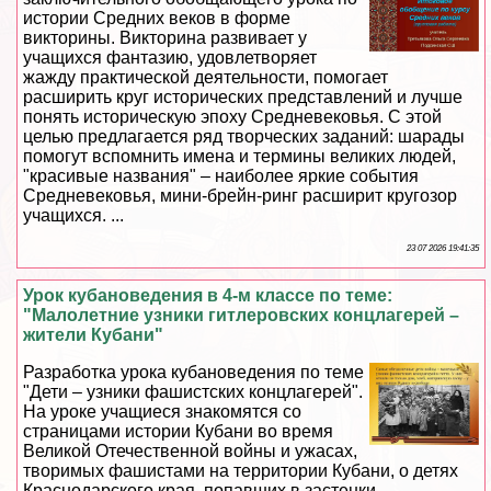
истории Средних веков в форме
викторины. Викторина развивает у
учащихся фантазию, удовлетворяет
жажду пpaктической деятельности, помогает
расширить круг исторических представлений и лучше
понять историческую эпоху Средневековья. С этой
целью предлагается ряд творческих заданий: шарады
помогут вспомнить имена и термины великих людей,
"красивые названия" – наиболее яркие события
Cредневековья, мини-брейн-ринг расширит кругозор
учащихся. ...
23 07 2026 19:41:35
Урок кубановедения в 4-м классе по теме:
"Малолетние узники гитлеровских концлагерей –
жители Кубани"
Разработка урока кубановедения по теме
"Дети – узники фашистских концлагерей".
На уроке учащиеся знакомятся со
страницами истории Кубани во время
Великой Отечественной войны и ужасах,
творимых фашистами на территории Кубани, о детях
Краснодарского края, попавших в застенки