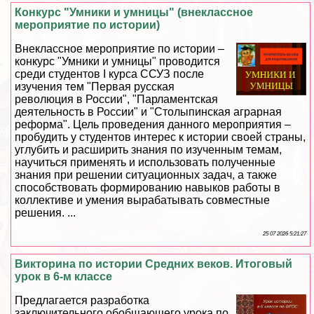
Конкурс "Умники и умницы" (внеклассное
мероприятие по истории)
Внеклассное мероприятие по истории –
конкурс "Умники и умницы" проводится
среди студентов I курса ССУЗ после
изучения тем "Первая русская
революция в России", "Парламентская
деятельность в России" и "Столыпинская аграрная
реформа". Цель проведения данного мероприятия –
пробудить у студентов интерес к истории своей страны,
углубить и расширить знания по изученным темам,
научиться применять и использовать полученные
знания при решении ситуационных задач, а также
способствовать формированию навыков работы в
коллективе и умения выpaбатывать совместные
решения. ...
25 07 2026 5:21:27
Викторина по истории Средних веков. Итоговый
урок в 6-м классе
Предлагается разработка
заключительного обобщающего урока по