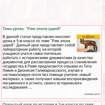
Тема урока: "Рим эпохи царей"
В данной статье представлен конспект
урока в 5-м классе по теме "Рим эпохи
царей". Данный урок представляет собой
лабораторную работу, на которой
учащиеся учатся самостоятельно
работать с историческими документами (в качестве
документов для рассмотрения процесса становления
государства в Риме предлагаются отрывки из Тита
Ливия и Дионисия Галикарнасского), изучая и
систематизируя почти без помощи учителя, новый
материал, а также получают навыки воспроизведения
письменного и устного, своего исторического
исследования. ...
04 08 2026 14:37:47
Открытый урок по истории в 3-м классе по теме: