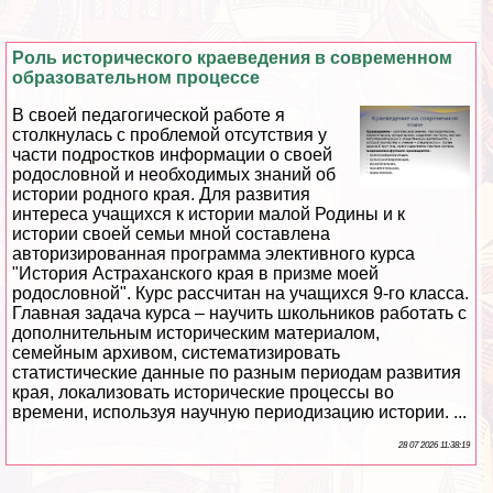
Роль исторического краеведения в современном
образовательном процессе
В своей педагогической работе я
столкнулась с проблемой отсутствия у
части подростков информации о своей
родословной и необходимых знаний об
истории родного края. Для развития
интереса учащихся к истории малой Родины и к
истории своей семьи мной составлена
авторизированная программа элективного курса
"История Астpaxaнского края в призме моей
родословной". Курс рассчитан на учащихся 9-го класса.
Главная задача курса – научить школьников работать с
дополнительным историческим материалом,
семейным архивом, систематизировать
статистические данные по разным периодам развития
края, локализовать исторические процессы во
времени, используя научную периодизацию истории. ...
28 07 2026 11:38:19