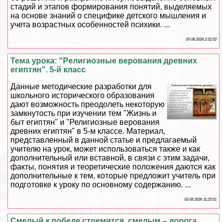
стадий и этапов формирования понятий, выделяемых
на основе знаний о специфике детского мышления и
учета возрастных особенностей психики. ...
05 08 2026 2:52:52
Тема урока: "Религиозные верования древних
египтян". 5-й класс
Данные методические разработки для
школьного исторического образования
дают возможность преодолеть некоторую
замкнутость при изучении тем "Жизнь и
быт египтян" и "Религиозные верования
древних египтян" в 5-м классе. Материал,
представленный в данной статье и предлагаемый
учителю на урок, может использоваться также и как
дополнительный или вставной, в связи с этим задачи,
факты, понятия и теоретические положения даются как
дополнительные к тем, которые предложит учитель при
подготовке к уроку по основному содержанию. ...
03 08 2026 11:25:51
Смелый к победе стремится, смелым – дорога