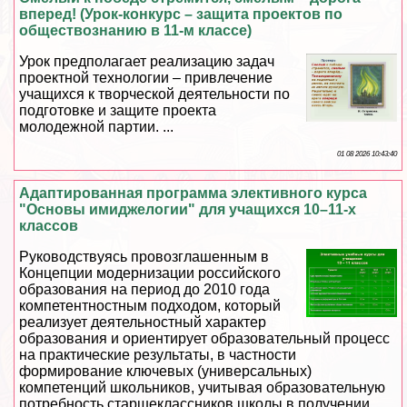
вперед! (Урок-конкурс – защита проектов по
обществознанию в 11-м классе)
Урок предполагает реализацию задач
проектной технологии – привлечение
учащихся к творческой деятельности по
подготовке и защите проекта
молодежной партии. ...
01 08 2026 10:43:40
Адаптированная программа элективного курса
"Основы имиджелогии" для учащихся 10–11-х
классов
Руководствуясь провозглашенным в
Концепции модернизации российского
образования на период до 2010 года
компетентностным подходом, который
реализует деятельностный хаpaктер
образования и ориентирует образовательный процесс
на пpaктические результаты, в частности
формирование ключевых (универсальных)
компетенций школьников, учитывая образовательную
потребность старшеклассников школы в получении