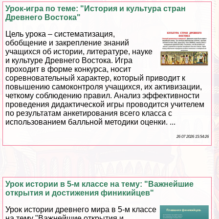
Урок-игра по теме: "История и культура стран
Древнего Востока"
Цель урока – систематизация,
обобщение и закрепление знаний
учащихся об истории, литературе, науке
и культуре Древнего Востока. Игра
проходит в форме конкурса, носит
соревновательный хаpaктер, который приводит к
повышению самоконтроля учащихся, их активизации,
четкому соблюдению правил. Анализ эффективности
проведения дидактической игры проводится учителем
по результатам анкетирования всего класса с
использованием балльной методики оценки. ...
26 07 2026 15:54:26
Урок истории в 5-м классе на тему: "Важнейшие
открытия и достижения финикийцев"
Урок истории древнего мира в 5-м классе
на тему "Важнейшие открытия и