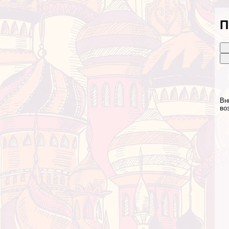
П
Вн
во