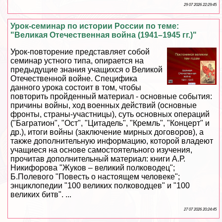
29 07 2026 22:29:45
Урок-семинар по истории России по теме:
"Великая Отечественная война (1941–1945 гг.)"
Урок-повторение представляет собой
семинар устного типа, опирается на
предыдущие знания учащихся о Великой
Отечественной войне. Специфика
данного урока состоит в том, чтобы
повторить пройденный материал - основные события:
причины войны, ход военных действий (основные
фронты, страны-участницы), суть основных операций
("Багратион", "Ост", "Цитадель", "Кремль", "Концерт" и
др.), итоги войны (заключение мирных договоров), а
также дополнительную информацию, которой владеют
учащиеся на основе самостоятельного изучения,
прочитав дополнительный материал: книги А.Р.
Никифорова "Жуков – великий полководец";
Б.Полевого "Повесть о настоящем человеке";
энциклопедии "100 великих полководцев" и "100
великих битв". ...
27 07 2026 20:24:45