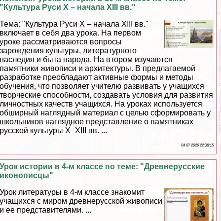
"Культура Руси Х – начала XIII вв."
Тема: "Культура Руси Х – начала ХIII вв."
включает в себя два урока. На первом
уроке рассматриваются вопросы
зарождения культуры, литературного
наследия и быта народа. На втором изучаются
памятники живописи и архитектуры. В предлагаемой
разработке преобладают активные формы и методы
обучения, что позволяет учителю развивать у учащихся
творческие способности, создавать условия для развития
личностных качеств учащихся. На уроках используется
обширный наглядный материал с целью сформировать у
школьников наглядное представление о памятниках
русской культуры Х–ХIII вв. ...
04 07 2026 22:38:15
Урок истории в 4-м классе по теме: "Древнерусские
иконописцы"
Урок литературы в 4-м классе знакомит
учащихся с миром древнерусской живописи
и ее представителями. ...