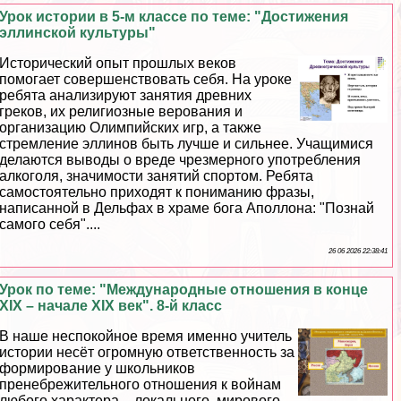
Урок истории в 5-м классе по теме: "Достижения
эллинской культуры"
Исторический опыт прошлых веков
помогает совершенствовать себя. На уроке
ребята анализируют занятия древних
греков, их религиозные верования и
организацию Олимпийских игр, а также
стремление эллинов быть лучше и сильнее. Учащимися
делаются выводы о вреде чрезмерного употрeбления
алкоголя, значимости занятий спортом. Ребята
самостоятельно приходят к пониманию фразы,
написанной в Дельфах в храме бога Аполлона: "Познай
самого себя"....
26 06 2026 22:38:41
Урок по теме: "Международные отношения в конце
XIX – начале XIX век". 8-й класс
В наше неспокойное время именно учитель
истории несёт огромную ответственность за
формирование у школьников
пренебрежительного отношения к войнам
любого хаpaктера – локального, мирового.