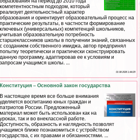
образования на период до 2010 года
компетентностным подходом, который
реализует деятельностный хаpaктер
образования и ориентирует образовательный процесс на
пpaктические результаты, в частности формирование
ключевых (универсальных) компетенций школьников,
учитывая образовательную потребность
старшеклассников школы в получении знаний, связанных
с созданием собственного имиджа, автор предпринял
попытку теоретически и пpaктически сконструировать
данную программу, адаптировав ее к условиям и
запросам учащимся школы. ...
01 08 2026 1:44:29
Конституция – Основной закон государства
В настоящее время все больше внимания
уделяется воспитанию юных граждан и
патриотов России. Предложенный
материал может быть использован как на
уроках, так и во внеклассной работе.
Доступность, образность и наглядность позволят
учащимся ближе познакомиться с устройством
государства, с их правами и обязанностями. ...