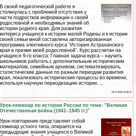
В своей педагогической работе я
столкнулась с проблемой отсутствия у
части подростков информации о своей
родословной и необходимых знаний об
истории родного края. Для развития
интереса учащихся к истории малой Родины и к истории
своей семьи мной составлена авторизированная
программа элективного курса "История Астpaxaнского
края в призме моей родословной". Курс рассчитан на
учащихся 9-го класса. Главная задача курса – научить
школьников работать с дополнительным историческим
материалом, семейным архивом, систематизировать
статистические данные по разным периодам развития
края, локализовать исторические процессы во времени,
используя научную периодизацию истории. ...
29 07 2026 23:45:37
Урок-семинар по истории России по теме: "Великая
Отечественная война (1941–1945 гг.)"
Урок-повторение представляет собой
семинар устного типа, опирается на
предыдущие знания учащихся о Великой