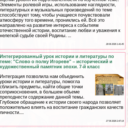
Элементы ролевой игры, использование наглядности,
литературных и музыкальных произведений по теме
способствуют тому, чтобы учащиеся почувствовали
атмосферу того времени, прониклись ей. Всё это
направлено на развитие интереса к событиям
отечественной истории, воспитание любви и уважения к
нелегкой судьбе своей Родины. ...
28 06 2026 1:41:45
Интегрированный урок истории и литературы по
теме: "Слово о полку Игореве" – исторический и
художественный памятник эпохи. 7-й класс
Интеграция позволила нам объединить
уроки истории и литературы, помогла
сблизить предметы, найти общие точки
соприкосновения, в большем объеме
преподнести содержание данной темы.
Глубокое обращение к истории своего народа позволяет
положительно влиять на воспитание гражданских качеств
личности....
27 06 2026 2:47:14