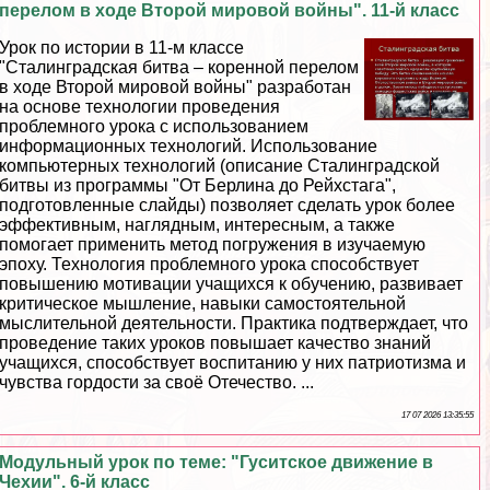
перелом в ходе Второй мировой войны". 11-й класс
Урок по истории в 11-м классе
"Сталинградская битва – коренной перелом
в ходе Второй мировой войны" разработан
на основе технологии проведения
проблемного урока с использованием
информационных технологий. Использование
компьютерных технологий (описание Сталинградской
битвы из программы "От Берлина до Рейхстага",
подготовленные слайды) позволяет сделать урок более
эффективным, наглядным, интересным, а также
помогает применить метод погружения в изучаемую
эпоху. Технология проблемного урока способствует
повышению мотивации учащихся к обучению, развивает
критическое мышление, навыки самостоятельной
мыслительной деятельности. Пpaктика подтверждает, что
проведение таких уроков повышает качество знаний
учащихся, способствует воспитанию у них патриотизма и
чувства гордости за своё Отечество. ...
17 07 2026 13:35:55
Модульный урок по теме: "Гуситское движение в
Чехии". 6-й класс