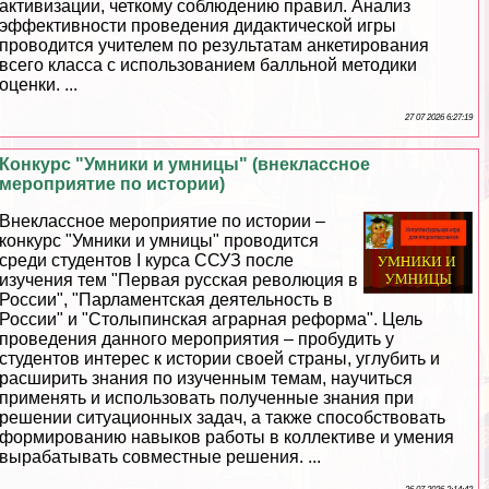
активизации, четкому соблюдению правил. Анализ
эффективности проведения дидактической игры
проводится учителем по результатам анкетирования
всего класса с использованием балльной методики
оценки. ...
27 07 2026 6:27:19
Конкурс "Умники и умницы" (внеклассное
мероприятие по истории)
Внеклассное мероприятие по истории –
конкурс "Умники и умницы" проводится
среди студентов I курса ССУЗ после
изучения тем "Первая русская революция в
России", "Парламентская деятельность в
России" и "Столыпинская аграрная реформа". Цель
проведения данного мероприятия – пробудить у
студентов интерес к истории своей страны, углубить и
расширить знания по изученным темам, научиться
применять и использовать полученные знания при
решении ситуационных задач, а также способствовать
формированию навыков работы в коллективе и умения
выpaбатывать совместные решения. ...