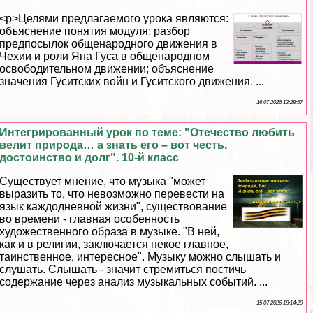
<p>Целями предлагаемого урока являются:
объяснение понятия модуля; разбор
предпосылок общенародного движения в
Чехии и роли Яна Гуса в общенародном
освободительном движении; объяснение
значения Гуситских войн и Гуситского движения. ...
16 07 2026 12:28:57
Интегрированный урок по теме: "Отечество любить
велит природа… а знать его – вот честь,
достоинство и долг". 10-й класс
Существует мнение, что музыка "может
выразить то, что невозможно перевести на
язык каждодневной жизни", существование
во времени - главная особенность
художественного образа в музыке. "В ней,
как и в религии, заключается некое главное,
таинственное, интересное". Музыку можно слышать и
слушать. Слышать - значит стремиться постичь
содержание через анализ музыкальных событий. ...
15 07 2026 18:14:29