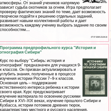
атмосферы. От знаний учеников напрямую
зависит судьба охотников за огнем. Игра предполагает
проверку фактических знаний по теме, дает возможность
творчески подойти к решению отдельных заданий,
развивает навыки коллективной работы и дает
возможность каждому ученику выбрать задание по своим
способностям....
07 07 2026 23:24:31
Программа предпрофильного курса "История и
этнография Сибири"
Курс по выбору "Сибирь: история и
этнография" предназначен для учащихся 9-
х классов. Он призван актуализировать и
углубить знания, полученные в процессе
изучения истории России 7–9-х классов.
Основная цель – поддержание
естественного интереса ребенка к истории
своего края. Курс предусматривает
изучение материала по освоению русскими
Сибири в XVI–XIX веках, изучение прошлого Сибири и
Кузбасса, истории потомков древних тюрок,
хаpaктеристику местного и русского населения,