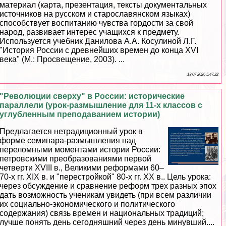
материал (карта, презентация, тексты документальных
источников на русском и старославянском языках)
способствует воспитанию чувства гордости за свой
народ, развивает интерес учащихся к предмету.
Используется учебник Данилова А.А. Косулиной Л.Г.
"История России с древнейших времен до конца XVI
века" (М.: Просвещение, 2003). ...
13 07 2026 5:47:22
"Революции сверху" в России: исторические
параллели (урок-размышление для 11-х классов с
углубленным преподаванием истории)
Предлагается нетрадиционный урок в
форме семинара-размышления над
переломными моментами истории России:
петровскими преобразованиями первой
четверти XVIII в., Великими реформами 60–
70-х гг. XIX в. и "перестройкой" 80-х гг. ХХ в.. Цель урока:
через обсуждение и сравнение реформ трех разных эпох
дать возможность ученикам увидеть (при всем различии
их социально-экономического и политического
содержания) связь времен и национальных традиций;
лучше понять день сегодняшний через день минувший....