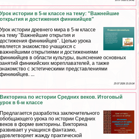
26 07 2026 2:14:42
Урок истории в 5-м классе на тему: "Важнейшие
открытия и достижения финикийцев"
Урок истории древнего мира в 5-м классе
на тему "Важнейшие открытия и
достижения финикийцев". Целью урока
является знакомство учащихся с
важнейшими открытиями и достижениями
финикийцев в области культуры, выяснение основных
занятий финикийских мореплавателей, а также
знакомство с эстетическими представлениями
финикийцев. ...
25 07 2026 15:19:34
Викторина по истории Средних веков. Итоговый
урок в 6-м классе
Предлагается разработка заключительного
обобщающего урока по истории Средних
веков в форме викторины. Викторина
развивает у учащихся фантазию,
удовлетворяет жажду пpaктической