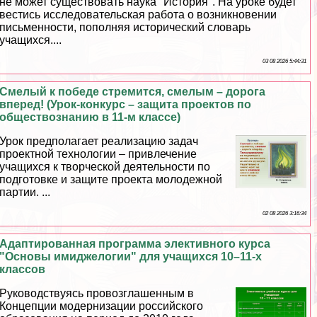
не может существовать наука "История". На уроке будет
вестись исследовательская работа о возникновении
письменности, пополняя исторический словарь
учащихся....
03 08 2026 5:44:31
Смелый к победе стремится, смелым – дорога
вперед! (Урок-конкурс – защита проектов по
обществознанию в 11-м классе)
Урок предполагает реализацию задач
проектной технологии – привлечение
учащихся к творческой деятельности по
подготовке и защите проекта молодежной
партии. ...
02 08 2026 3:16:34
Адаптированная программа элективного курса
"Основы имиджелогии" для учащихся 10–11-х
классов
Руководствуясь провозглашенным в
Концепции модернизации российского