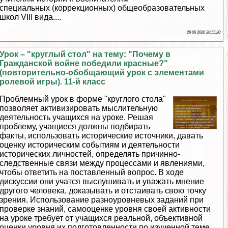
специальных (коррекционных) общеобразовательных
школ VIII вида....
29 06 2026 20:55:20
Урок – "круглый стол" на тему: "Почему в
Гражданской войне победили красные?"
(повторительно-обобщающий урок с элементами
ролевой игры). 11-й класс
Проблемный урок в форме "круглого стола"
позволяет активизировать мыслительную
деятельность учащихся на уроке. Решая
проблему, учащиеся должны подбирать
факты, использовать исторические источники, давать
оценку историческим событиям и деятельности
исторических личностей, определять причинно-
следственные связи между процессами и явлениями,
чтобы ответить на поставленный вопрос. В ходе
дискуссии они учатся выслушивать и уважать мнение
другого человека, доказывать и отстаивать свою точку
зрения. Использование разноуровневых заданий при
проверке знаний, самооценке уровня своей активности
на уроке требует от учащихся реальной, объективной
оценки уровня их подготовленности по изученной теме.