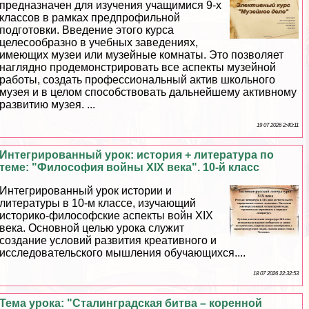
предназначен для изучения учащимися 9-х
классов в рамках предпрофильной
подготовки. Введение этого курса
целесообразно в учебных заведениях,
имеющих музеи или музейные комнаты. Это позволяет
наглядно продемонстрировать все аспекты музейной
работы, создать профессиональный актив школьного
музея и в целом способствовать дальнейшему активному
развитию музея. ...
19 07 2026 2:40:11
Интегрированный урок: история + литература по
теме: "Философия войны XIX века". 10-й класс
Интегрированный урок истории и
литературы в 10-м классе, изучающий
историко-философские аспекты войн XIX
века. Основной целью урока служит
создание условий развития креативного и
исследовательского мышления обучающихся....
18 07 2026 22:32:53
Тема урока: "Сталинградская битва – коренной