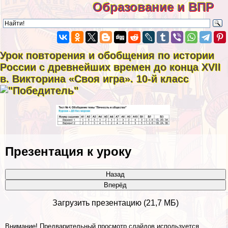
Образование и ВПР
Урок повторения и обобщения по истории
России с древнейших времен до конца XVII
в. Викторина «Своя игра». 10-й класс
Презентация к уроку
Назад
Вперёд
Загрузить презентацию (21,7 МБ)
Внимание! Предварительный просмотр слайдов используется