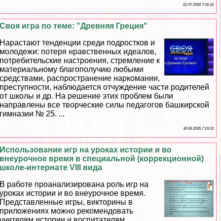
01 07 2026 7:16:16
Своя игра по теме: "Древняя Греция"
Нарастают тенденции среди подростков и
молодежи: потеря нравственных идеалов,
потребительские настроения, стремление к
материальному благополучию любыми
средствами, распространение наркомании,
преступности, наблюдается отчуждение части родителей
от школы и др. На решение этих проблем были
направлены все творческие силы педагогов башкирской
гимназии № 25. ...
30 06 2026 7:19:10
Использование игр на уроках истории и во
внеурочное время в специальной (коррекционной)
школе-интернате VIII вида
В работе проанализирована роль игр на
уроках истории и во внеурочное время.
Представленные игры, викторины в
приложениях можно рекомендовать
учителям истории и воспитателям