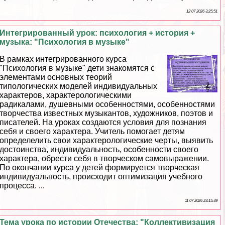
12 07 2026 3:25:51
Интегрированный урок: психология + история +
музыка: "Психология в музыке"
В рамках интегрированного курса
"Психология в музыке" дети знакомятся с
элементами основных теорий
типологических моделей индивидуальных
хаpaктеров, хаpaктерологическими
радикалами, душевными особенностями, особенностями
творчества известных музыкантов, художников, поэтов и
писателей. На уроках создаются условия для познания
себя и своего хаpaктера. Учитель помогает детям
определелить свои хаpaктерологические черты, выявить
достоинства, индивидуальность, особенности своего
хаpaктера, обрести себя в творческом самовыражении.
По окончании курса у детей формируется творческая
индивидуальность, происходит оптимизация учебного
процесса. ...
11 07 2026 23:15:39
Тема урока по истории Отечества: "Коллективизация