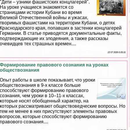
"Дети – узники фашистских концлагерей".
На уроке учащиеся знакомятся со
страницами истории Кубани во время
Великой Отечественной войны и ужасах,
творимых фашистами на территории Кубани, о детях
Краснодарского края, попавших в застенки концлагерей
Германии. В статье приводятся документальные факты,
подтверждающие их злодеяния, а также рассказы
очевидцев тех страшных времен....
22 07 2026 0:35:31
Формирование правового сознания на уроках
обществознания
Опыт работы в школе показывает, что уроки
обществознания в 9-х классе больше
способствуют формированию правового
сознания, чем уроки в 10–11-х классах,
которые носят обобщенный хаpaктер, на
которых рассматривают обществоведческие вопросы. Но
тем не менее в них присутствуют элементы правовых
вопросов, которые способствуют формированию
правового сознания....