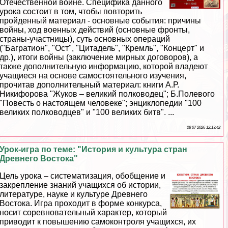
Отечественной войне. Специфика данного
урока состоит в том, чтобы повторить
пройденный материал - основные события: причины
войны, ход военных действий (основные фронты,
страны-участницы), суть основных операций
("Багратион", "Ост", "Цитадель", "Кремль", "Концерт" и
др.), итоги войны (заключение мирных договоров), а
также дополнительную информацию, которой владеют
учащиеся на основе самостоятельного изучения,
прочитав дополнительный материал: книги А.Р.
Никифорова "Жуков – великий полководец"; Б.Полевого
"Повесть о настоящем человеке"; энциклопедии "100
великих полководцев" и "100 великих битв". ...
28 07 2026 12:13:42
Урок-игра по теме: "История и культура стран
Древнего Востока"
Цель урока – систематизация, обобщение и
закрепление знаний учащихся об истории,
литературе, науке и культуре Древнего
Востока. Игра проходит в форме конкурса,
носит соревновательный хаpaктер, который
приводит к повышению самоконтроля учащихся, их