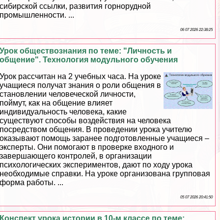
сибирской ссылки, развития горнорудной
промышленности. ...
06 07 2026 22:38:25
Урок обществознания по теме: "Личность и
общение". Технология модульного обучения
Урок рассчитан на 2 учебных часа. На уроке
учащиеся получат знания о роли общения в
становлении человеческой личности,
поймут, как на общение влияет
индивидуальность человека, какие
существуют способы воздействия на человека
посредством общения. В проведении урока учителю
оказывают помощь заранее подготовленные учащиеся –
эксперты. Они помогают в проверке входного и
завершающего контролей, в организации
психологических экспериментов, дают по ходу урока
необходимые справки. На уроке организована групповая
форма работы. ...
05 07 2026 20:41:50
Конспект урока истории в 10-м классе по теме: