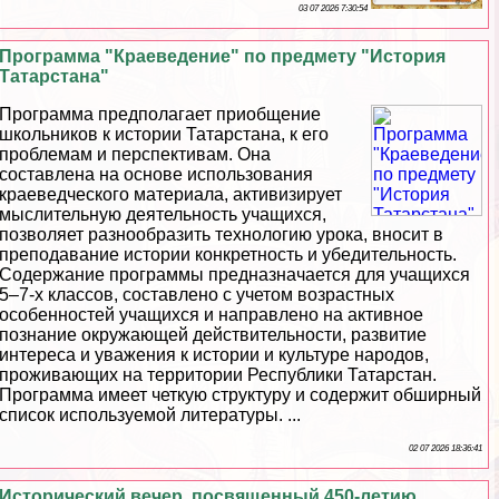
03 07 2026 7:30:54
Программа "Краеведение" по предмету "История
Татарстана"
Программа предполагает приобщение
школьников к истории Татарстана, к его
проблемам и перспективам. Она
составлена на основе использования
краеведческого материала, активизирует
мыслительную деятельность учащихся,
позволяет разнообразить технологию урока, вносит в
преподавание истории конкретность и убедительность.
Содержание программы предназначается для учащихся
5–7-х классов, составлено с учетом возрастных
особенностей учащихся и направлено на активное
познание окружающей действительности, развитие
интереса и уважения к истории и культуре народов,
проживающих на территории Республики Татарстан.
Программа имеет четкую структуру и содержит обширный
список используемой литературы. ...
02 07 2026 18:36:41
Исторический вечер, посвященный 450-летию