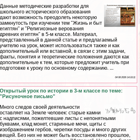
Данные методические разработки для
школьного исторического образования
дают возможность преодолеть некоторую
замкнутость при изучении тем "Жизнь и быт
египтян" и "Религиозные верования
древних египтян" в 5-м классе. Материал,
представленный в данной статье и предлагаемый
учителю на урок, может использоваться также и как
дополнительный или вставной, в связи с этим задачи,
факты, понятия и теоретические положения даются как
дополнительные к тем, которые предложит учитель при
подготовке к уроку по основному содержанию. ...
04 08 2026 14:33:11
Открытый урок по истории в 3-м классе по теме:
"Рисуночное письмо"
Много следов своей деятельности
оставляет на Земле человек: старые камни
с надписями, пожелтевшие листы с непонятными
буквами, клад монет, старинные мечи, щиты с
изображением гербов, черепки посуды и много других
вещей. Без них не может быть восстановлено прошлое,