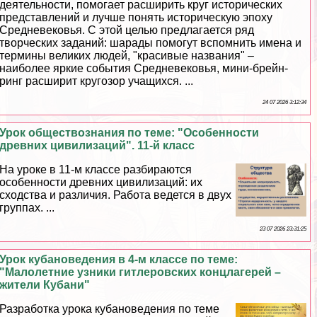
деятельности, помогает расширить круг исторических
представлений и лучше понять историческую эпоху
Средневековья. С этой целью предлагается ряд
творческих заданий: шарады помогут вспомнить имена и
термины великих людей, "красивые названия" –
наиболее яркие события Cредневековья, мини-брейн-
ринг расширит кругозор учащихся. ...
24 07 2026 3:12:34
Урок обществознания по теме: "Особенности
древних цивилизаций". 11-й класс
На уроке в 11-м классе разбираются
особенности древних цивилизаций: их
сходства и различия. Работа ведется в двух
группах. ...
23 07 2026 23:31:25
Урок кубановедения в 4-м классе по теме:
"Малолетние узники гитлеровских концлагерей –
жители Кубани"
Разработка урока кубановедения по теме