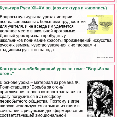
Культура Руси XII–XV вв. (архитектура и живопись)
Вопросы культуры на уроках истории
всегда сопряжены с большими трудностями
для учителя, и не всегда им уделяется
должное место в школьной программе.
Данный урок призван пробудить у
школьников понимание красоты произведений искусства
русских земель, чувство уважения к их творцам и
традициям русского народа. ...
08 07 2026 16:26:16
Контрольно-обобщающий урок по теме: "Борьба за
огонь"
В основе урока – материал из романа Ж.
Рони-старшего "Борьба за огонь",
приключения героев которого заставляют
сразу погрузиться в атмосферу
первобытного общества. Поэтому в игре
широко используются отрывки из книги в
сочетании с рисунками для формирования
соответствующей эмоциональной