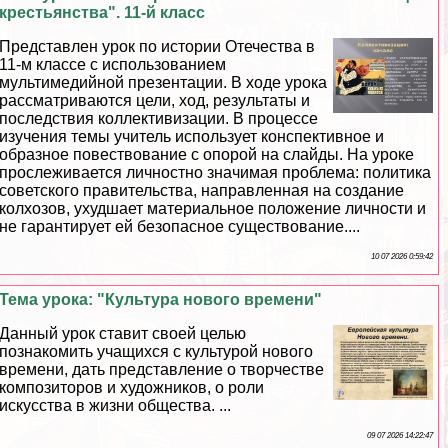
крестьянства". 11-й класс
Представлен урок по истории Отечества в
11-м классе с использованием
мультимедийной презентации. В ходе урока
рассматриваются цели, ход, результаты и
последствия коллективизации. В процессе
изучения темы учитель использует конспективное и
образное повествование с опорой на слайды. На уроке
прослеживается личностно значимая проблема: политика
советского правительства, направленная на создание
колхозов, ухудшает материальное положение личности и
не гарантирует ей безопасное существование....
10 07 2026 0:59:42
Тема урока: "Культура нового времени"
Данный урок ставит своей целью
познакомить учащихся с культурой нового
времени, дать представление о творчестве
композиторов и художников, о роли
искусства в жизни общества. ...
09 07 2026 14:22:47