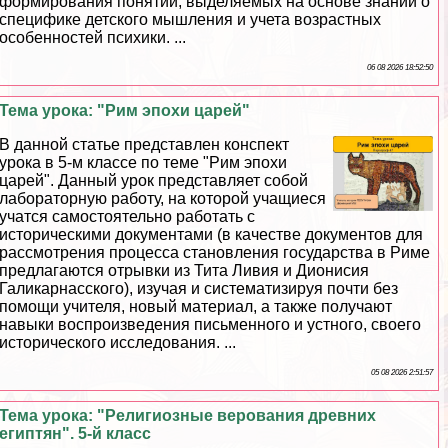
формирования понятий, выделяемых на основе знаний о
специфике детского мышления и учета возрастных
особенностей психики. ...
06 08 2026 18:52:50
Тема урока: "Рим эпохи царей"
В данной статье представлен конспект
урока в 5-м классе по теме "Рим эпохи
царей". Данный урок представляет собой
лабораторную работу, на которой учащиеся
учатся самостоятельно работать с
историческими документами (в качестве документов для
рассмотрения процесса становления государства в Риме
предлагаются отрывки из Тита Ливия и Дионисия
Галикарнасского), изучая и систематизируя почти без
помощи учителя, новый материал, а также получают
навыки воспроизведения письменного и устного, своего
исторического исследования. ...
05 08 2026 2:51:57
Тема урока: "Религиозные верования древних
египтян". 5-й класс