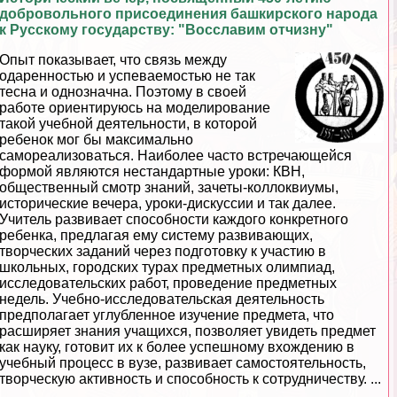
добровольного присоединения башкирского народа
к Русскому государству: "Восславим отчизну"
Опыт показывает, что связь между
одаренностью и успеваемостью не так
тесна и однозначна. Поэтому в своей
работе ориентируюсь на моделирование
такой учебной деятельности, в которой
ребенок мог бы максимально
самореализоваться. Наиболее часто встречающейся
формой являются нестандартные уроки: КВН,
общественный смотр знаний, зачеты-коллоквиумы,
исторические вечера, уроки-дискуссии и так далее.
Учитель развивает способности каждого конкретного
ребенка, предлагая ему систему развивающих,
творческих заданий через подготовку к участию в
школьных, городских турах предметных олимпиад,
исследовательских работ, проведение предметных
недель. Учебно-исследовательская деятельность
предполагает углубленное изучение предмета, что
расширяет знания учащихся, позволяет увидеть предмет
как науку, готовит их к более успешному вхождению в
учебный процесс в вузе, развивает самостоятельность,
творческую активность и способность к сотрудничеству. ...