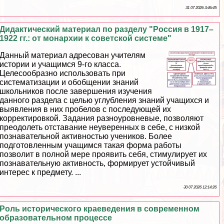
31 07 2026 3:46:45
Дидактический материал по разделу "Россия в 1917–
1922 гг.: от монархии к советской системе"
Данный материал адресован учителям
истории и учащимся 9-го класса.
Целесообразно использовать при
систематизации и обобщении знаний
школьников после завершения изучения
данного раздела с целью углубления знаний учащихся и
выявления в них пробелов с последующей их
корректировкой. Задания разноуровневые, позволяют
преодолеть отставание неуверенных в себе, с низкой
познавательной активностью учеников. Более
подготовленным учащимся такая форма работы
позволит в полной мере проявить себя, стимулирует их
познавательную активность, формирует устойчивый
интерес к предмету. ...
30 07 2026 12:14:26
Роль исторического краеведения в современном
образовательном процессе