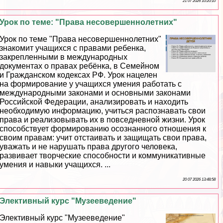
21 07 2026 10:20:10
Урок по теме: "Права несовершеннолетних"
Урок по теме "Права несовершеннолетних"
знакомит учащихся с правами ребенка,
закрепленными в международных
документах о правах ребёнка, в Семейном
и Гражданском кодексах РФ. Урок нацелен
на формирование у учащихся умения работать с
международными законами и основными законами
Российской Федерации, анализировать и находить
необходимую информацию, учиться распознавать свои
права и реализовывать их в повседневной жизни. Урок
способствует формированию осознанного отношения к
своим правам: учит отстаивать и защищать свои права,
уважать и не нарушать права другого человека,
развивает творческие способности и коммуникативные
умения и навыки учащихся. ...
20 07 2026 13:48:58
Элективный курс "Музееведение"
Элективный курс "Музееведение"