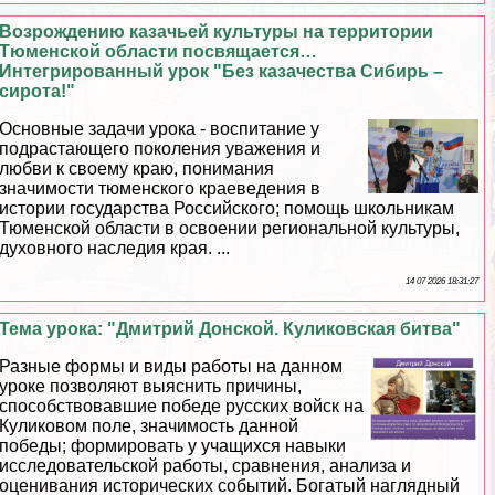
Возрождению казачьей культуры на территории
Тюменской области посвящается…
Интегрированный урок "Без казачества Сибирь –
сирота!"
Основные задачи урока - воспитание у
подрастающего поколения уважения и
любви к своему краю, понимания
значимости тюменского краеведения в
истории государства Российского; помощь школьникам
Тюменской области в освоении региональной культуры,
духовного наследия края. ...
14 07 2026 18:31:27
Тема урока: "Дмитрий Донской. Куликовская битва"
Разные формы и виды работы на данном
уроке позволяют выяснить причины,
способствовавшие победе русских войск на
Куликовом поле, значимость данной
победы; формировать у учащихся навыки
исследовательской работы, сравнения, анализа и
оценивания исторических событий. Богатый наглядный