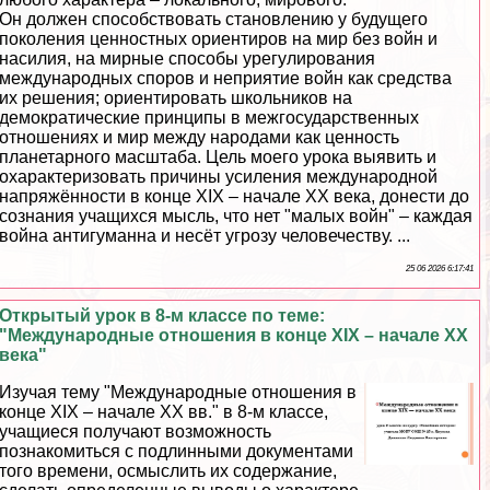
Он должен способствовать становлению у будущего
поколения ценностных ориентиров на мир без войн и
насилия, на мирные способы урегулирования
международных споров и неприятие войн как средства
их решения; ориентировать школьников на
демократические принципы в межгосударственных
отношениях и мир между народами как ценность
планетарного масштаба. Цель моего урока выявить и
охаpaктеризовать причины усиления международной
напряжённости в конце XIX – начале XX века, донести до
сознания учащихся мысль, что нет "малых войн" – каждая
война антигуманна и несёт угрозу человечеству. ...
25 06 2026 6:17:41
Открытый урок в 8-м классе по теме:
"Международные отношения в конце XIX – начале ХХ
века"
Изучая тему "Международные отношения в
конце XIX – начале XX вв." в 8-м классе,
учащиеся получают возможность
познакомиться с подлинными документами
того времени, осмыслить их содержание,