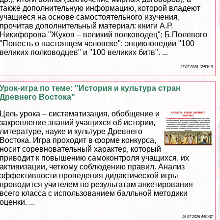
также дополнительную информацию, которой владеют
учащиеся на основе самостоятельного изучения,
прочитав дополнительный материал: книги А.Р.
Никифорова "Жуков – великий полководец"; Б.Полевого
"Повесть о настоящем человеке"; энциклопедии "100
великих полководцев" и "100 великих битв". ...
27 07 2026 12:53:19
Урок-игра по теме: "История и культура стран
Древнего Востока"
Цель урока – систематизация, обобщение и
закрепление знаний учащихся об истории,
литературе, науке и культуре Древнего
Востока. Игра проходит в форме конкурса,
носит соревновательный хаpaктер, который
приводит к повышению самоконтроля учащихся, их
активизации, четкому соблюдению правил. Анализ
эффективности проведения дидактической игры
проводится учителем по результатам анкетирования
всего класса с использованием балльной методики
оценки. ...
26 07 2026 4:51:37