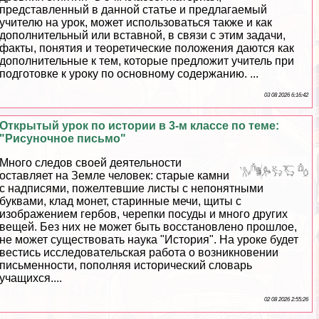
представленный в данной статье и предлагаемый
учителю на урок, может использоваться также и как
дополнительный или вставной, в связи с этим задачи,
факты, понятия и теоретические положения даются как
дополнительные к тем, которые предложит учитель при
подготовке к уроку по основному содержанию. ...
03 08 2026 6:16:42
Открытый урок по истории в 3-м классе по теме:
"Рисуночное письмо"
Много следов своей деятельности
оставляет на Земле человек: старые камни
с надписями, пожелтевшие листы с непонятными
буквами, клад монет, старинные мечи, щиты с
изображением гербов, черепки посуды и много других
вещей. Без них не может быть восстановлено прошлое,
не может существовать наука "История". На уроке будет
вестись исследовательская работа о возникновении
письменности, пополняя исторический словарь
учащихся....
02 08 2026 2:55:26