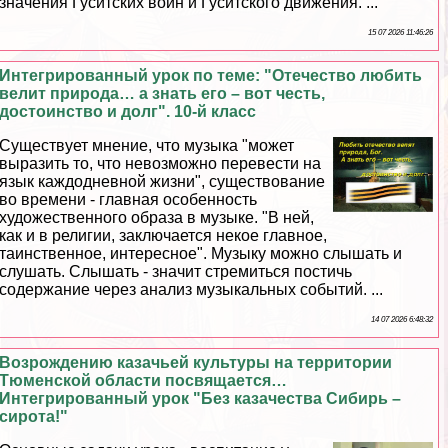
значения Гуситских войн и Гуситского движения. ...
15 07 2026 11:46:26
Интегрированный урок по теме: "Отечество любить
велит природа… а знать его – вот честь,
достоинство и долг". 10-й класс
Существует мнение, что музыка "может
выразить то, что невозможно перевести на
язык каждодневной жизни", существование
во времени - главная особенность
художественного образа в музыке. "В ней,
как и в религии, заключается некое главное,
таинственное, интересное". Музыку можно слышать и
слушать. Слышать - значит стремиться постичь
содержание через анализ музыкальных событий. ...
14 07 2026 6:48:32
Возрождению казачьей культуры на территории
Тюменской области посвящается…
Интегрированный урок "Без казачества Сибирь –
сирота!"