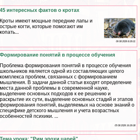
45 интересных фактов о кротах
Кроты имеют мощные передние лапы и
острые когти, которые помогают им
копать...
06 08 2026 8:39:31
Формирование понятий в процессе обучения
Проблема формирования понятий в процессе обучения
школьников является одной из составляющих целого
комплекса проблем, связанных с формированием
мышления. В задачи данной статьи входят определение
места данной проблемы в современной науке,
выделение основных подходов к ее решению и
раскрытие их сути, выделение основных стадий и этапов
формирования понятий, выделяемых на основе знаний о
специфике детского мышления и учета возрастных
особенностей психики. ...
05 08 2026 16:39:38
Тема урока: "Рим эпохи царей"