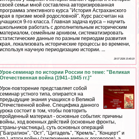
своей семьи мной составлена авторизированная
программа элективного курса "История Астpaxaнского
края в призме моей родословной". Курс рассчитан на
учащихся 9-го класса. Главная задача курса – научить
школьников работать с дополнительным историческим
материалом, семейным архивом, систематизировать
статистические данные по разным периодам развития
края, локализовать исторические процессы во времени,
используя научную периодизацию истории. ...
28 07 2026 15:40:19
Урок-семинар по истории России по теме: "Великая
Отечественная война (1941–1945 гг.)"
Урок-повторение представляет собой
семинар устного типа, опирается на
предыдущие знания учащихся о Великой
Отечественной войне. Специфика данного
урока состоит в том, чтобы повторить
пройденный материал - основные события: причины
войны, ход военных действий (основные фронты,
страны-участницы), суть основных операций
("Багратион", "Ост", "Цитадель", "Кремль", "Концерт" и
др.), итоги войны (заключение мирных договоров), а