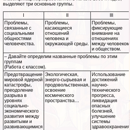
выделяют три основные группы.
I
II
III
Проблемы,
Проблемы,
Проблемы,
связанные с
касающиеся
фиксирующие
социальными
отношений
внимание на
общностями
человека и
отношениях
человечества.
окружающей среды.
между человеком
и обществом.
– Давайте определим названные проблемы по этим
группам
(Работа с классом).
Предотвращение
Экологическая,
Использование
мировой ядерной
энерго-сырьевая и
достижений
катастрофы,
продовольственная,
научно-
преодоление
освоение
технического
разрыва в
космического
прогресса,
уровнях
прострaнcтва…
ликвидация
социально-
опасных
экономического
болезней,
развития между
улучшение
развитыми и
системы
развивающимися
здравоохранения