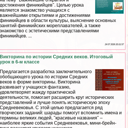
достижения финикийцев". Целью урока
является знакомство учащихся с
важнейшими открытиями и достижениями
финикийцев в области культуры, выяснение основных
занятий финикийских мореплавателей, а также
знакомство с эстетическими представлениями
финикийцев. ...
24 07 2026 20:31:57
Викторина по истории Средних веков. Итоговый
урок в 6-м классе
Предлагается разработка заключительного
обобщающего урока по истории Средних
веков в форме викторины. Викторина
развивает у учащихся фантазию,
удовлетворяет жажду пpaктической
деятельности, помогает расширить круг исторических
представлений и лучше понять историческую эпоху
Средневековья. С этой целью предлагается ряд
творческих заданий: шарады помогут вспомнить имена и
термины великих людей, "красивые названия" –
наиболее яркие события Cредневековья, мини-брейн-