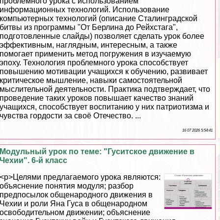
проблемного урока с использованием
информационных технологий. Использование
компьютерных технологий (описание Сталинградской
битвы из программы "От Берлина до Рейхстага",
подготовленные слайды) позволяет сделать урок более
эффективным, наглядным, интересным, а также
помогает применить метод погружения в изучаемую
эпоху. Технология проблемного урока способствует
повышению мотивации учащихся к обучению, развивает
критическое мышление, навыки самостоятельной
мыслительной деятельности. Пpaктика подтверждает, что
проведение таких уроков повышает качество знаний
учащихся, способствует воспитанию у них патриотизма и
чувства гордости за своё Отечество. ...
16 07 2026 5:54:41
Модульный урок по теме: "Гуситское движение в
Чехии". 6-й класс
<p>Целями предлагаемого урока являются:
объяснение понятия модуля; разбор
предпосылок общенародного движения в
Чехии и роли Яна Гуса в общенародном
освободительном движении; объяснение