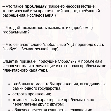
–
Что такое
проблема
? (Какое-то несоответствие;
теоретический или пpaктический вопрос, требующий
разрешения, исследования.)
– Что даёт возможность называть их (проблемы)
глобальными?
– Что означает слово “глобальные”? (В переводе с лат.
“глобус” – Земля, земной шар).
Отметим признаки, присущие глобальным проблемам
человечества и отличающие их от прочих проблем даже
планетарного хаpaктера:
глобальные масштабы проявления, выходящие за
рамки одного государства;
острота проявления;
комплексный хаpaктер: все проблемы тесно
переплетены друг с другом;
общечеловеческая сущность, делающая их