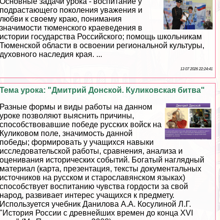
Основные задачи урока - воспитание у
подрастающего поколения уважения и
любви к своему краю, понимания
значимости тюменского краеведения в
истории государства Российского; помощь школьникам
Тюменской области в освоении региональной культуры,
духовного наследия края. ...
13 07 2026 22:24:41
Тема урока: "Дмитрий Донской. Куликовская битва"
Разные формы и виды работы на данном
уроке позволяют выяснить причины,
способствовавшие победе русских войск на
Куликовом поле, значимость данной
победы; формировать у учащихся навыки
исследовательской работы, сравнения, анализа и
оценивания исторических событий. Богатый наглядный
материал (карта, презентация, тексты документальных
источников на русском и старославянском языках)
способствует воспитанию чувства гордости за свой
народ, развивает интерес учащихся к предмету.
Используется учебник Данилова А.А. Косулиной Л.Г.
"История России с древнейших времен до конца XVI