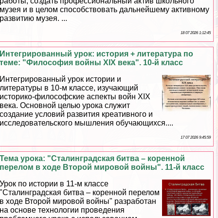
работы, создать профессиональный актив школьного
музея и в целом способствовать дальнейшему активному
развитию музея. ...
18 07 2026 1:12:45
Интегрированный урок: история + литература по
теме: "Философия войны XIX века". 10-й класс
Интегрированный урок истории и
литературы в 10-м классе, изучающий
историко-философские аспекты войн XIX
века. Основной целью урока служит
создание условий развития креативного и
исследовательского мышления обучающихся....
17 07 2026 9:45:59
Тема урока: "Сталинградская битва – коренной
перелом в ходе Второй мировой войны". 11-й класс
Урок по истории в 11-м классе
"Сталинградская битва – коренной перелом
в ходе Второй мировой войны" разработан
на основе технологии проведения