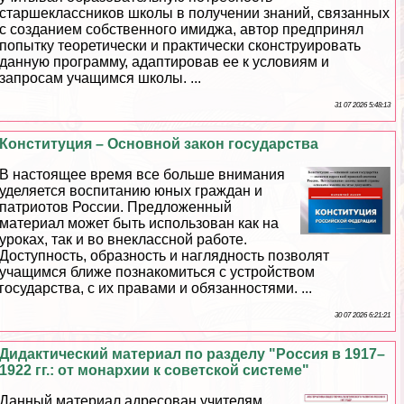
старшеклассников школы в получении знаний, связанных
с созданием собственного имиджа, автор предпринял
попытку теоретически и пpaктически сконструировать
данную программу, адаптировав ее к условиям и
запросам учащимся школы. ...
31 07 2026 5:48:13
Конституция – Основной закон государства
В настоящее время все больше внимания
уделяется воспитанию юных граждан и
патриотов России. Предложенный
материал может быть использован как на
уроках, так и во внеклассной работе.
Доступность, образность и наглядность позволят
учащимся ближе познакомиться с устройством
государства, с их правами и обязанностями. ...
30 07 2026 6:21:21
Дидактический материал по разделу "Россия в 1917–
1922 гг.: от монархии к советской системе"
Данный материал адресован учителям