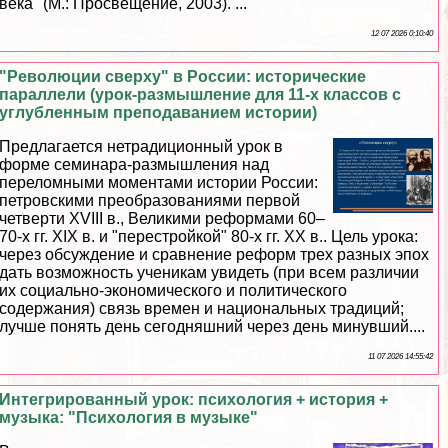
века" (М.: Просвещение, 2003). ...
12 07 2026 0:10:40
"Революции сверху" в России: исторические
параллели (урок-размышление для 11-х классов с
углубленным преподаванием истории)
Предлагается нетрадиционный урок в
форме семинара-размышления над
переломными моментами истории России:
петровскими преобразованиями первой
четверти XVIII в., Великими реформами 60–
70-х гг. XIX в. и "перестройкой" 80-х гг. ХХ в.. Цель урока:
через обсуждение и сравнение реформ трех разных эпох
дать возможность ученикам увидеть (при всем различии
их социально-экономического и политического
содержания) связь времен и национальных традиций;
лучше понять день сегодняшний через день минувший....
11 07 2026 14:55:42
Интегрированный урок: психология + история +
музыка: "Психология в музыке"