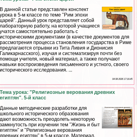
В данной статье представлен конспект
урока в 5-м классе по теме "Рим эпохи
царей". Данный урок представляет собой
лабораторную работу, на которой учащиеся
учатся самостоятельно работать с
историческими документами (в качестве документов для
рассмотрения процесса становления государства в Риме
предлагаются отрывки из Тита Ливия и Дионисия
Галикарнасского), изучая и систематизируя почти без
помощи учителя, новый материал, а также получают
навыки воспроизведения письменного и устного, своего
исторического исследования. ...
04 08 2026 17:16:45
Тема урока: "Религиозные верования древних
египтян". 5-й класс
Данные методические разработки для
школьного исторического образования
дают возможность преодолеть некоторую
замкнутость при изучении тем "Жизнь и быт
египтян" и "Религиозные верования
древних египтян" в 5-м классе. Материал,