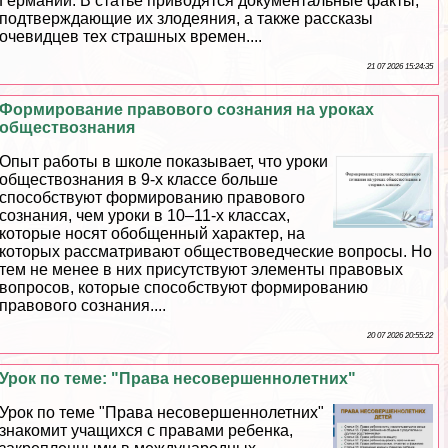
Германии. В статье приводятся документальные факты,
подтверждающие их злодеяния, а также рассказы
очевидцев тех страшных времен....
21 07 2026 15:24:35
Формирование правового сознания на уроках
обществознания
Опыт работы в школе показывает, что уроки
обществознания в 9-х классе больше
способствуют формированию правового
сознания, чем уроки в 10–11-х классах,
которые носят обобщенный хаpaктер, на
которых рассматривают обществоведческие вопросы. Но
тем не менее в них присутствуют элементы правовых
вопросов, которые способствуют формированию
правового сознания....
20 07 2026 20:55:22
Урок по теме: "Права несовершеннолетних"
Урок по теме "Права несовершеннолетних"
знакомит учащихся с правами ребенка,