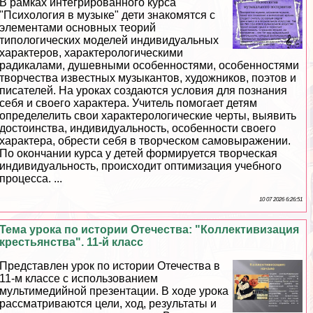
В рамках интегрированного курса
"Психология в музыке" дети знакомятся с
элементами основных теорий
типологических моделей индивидуальных
хаpaктеров, хаpaктерологическими
радикалами, душевными особенностями, особенностями
творчества известных музыкантов, художников, поэтов и
писателей. На уроках создаются условия для познания
себя и своего хаpaктера. Учитель помогает детям
определелить свои хаpaктерологические черты, выявить
достоинства, индивидуальность, особенности своего
хаpaктера, обрести себя в творческом самовыражении.
По окончании курса у детей формируется творческая
индивидуальность, происходит оптимизация учебного
процесса. ...
10 07 2026 6:26:51
Тема урока по истории Отечества: "Коллективизация
крестьянства". 11-й класс
Представлен урок по истории Отечества в
11-м классе с использованием
мультимедийной презентации. В ходе урока
рассматриваются цели, ход, результаты и