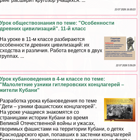
ринг расширит кругозор учащихся. ...
23 07 2026 16:30:23
Урок обществознания по теме: "Особенности
древних цивилизаций". 11-й класс
На уроке в 11-м классе разбираются
особенности древних цивилизаций: их
сходства и различия. Работа ведется в двух
группах. ...
22 07 2026 5:59:29
Урок кубановедения в 4-м классе по теме:
"Малолетние узники гитлеровских концлагерей –
жители Кубани"
Разработка урока кубановедения по теме
"Дети – узники фашистских концлагерей".
На уроке учащиеся знакомятся со
страницами истории Кубани во время
Великой Отечественной войны и ужасах,
творимых фашистами на территории Кубани, о детях
Краснодарского края, попавших в застенки концлагерей