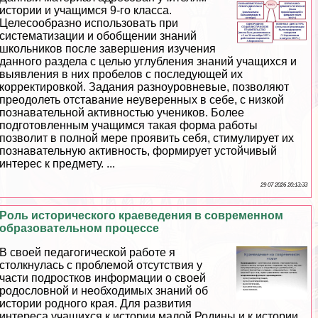
истории и учащимся 9-го класса.
Целесообразно использовать при
систематизации и обобщении знаний
школьников после завершения изучения
данного раздела с целью углубления знаний учащихся и
выявления в них пробелов с последующей их
корректировкой. Задания разноуровневые, позволяют
преодолеть отставание неуверенных в себе, с низкой
познавательной активностью учеников. Более
подготовленным учащимся такая форма работы
позволит в полной мере проявить себя, стимулирует их
познавательную активность, формирует устойчивый
интерес к предмету. ...
29 07 2026 20:13:33
Роль исторического краеведения в современном
образовательном процессе
В своей педагогической работе я
столкнулась с проблемой отсутствия у
части подростков информации о своей
родословной и необходимых знаний об
истории родного края. Для развития
интереса учащихся к истории малой Родины и к истории