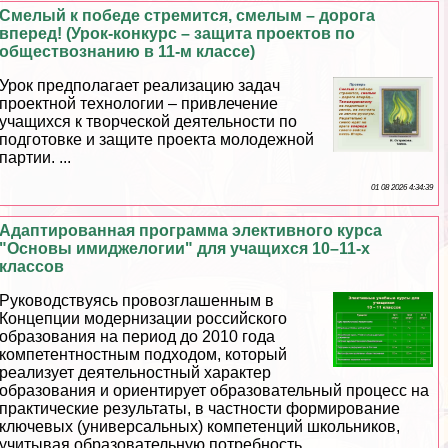
Смелый к победе стремится, смелым – дорога
вперед! (Урок-конкурс – защита проектов по
обществознанию в 11-м классе)
Урок предполагает реализацию задач
проектной технологии – привлечение
учащихся к творческой деятельности по
подготовке и защите проекта молодежной
партии. ...
01 08 2026 4:34:39
Адаптированная программа элективного курса
"Основы имиджелогии" для учащихся 10–11-х
классов
Руководствуясь провозглашенным в
Концепции модернизации российского
образования на период до 2010 года
компетентностным подходом, который
реализует деятельностный хаpaктер
образования и ориентирует образовательный процесс на
пpaктические результаты, в частности формирование
ключевых (универсальных) компетенций школьников,
учитывая образовательную потребность